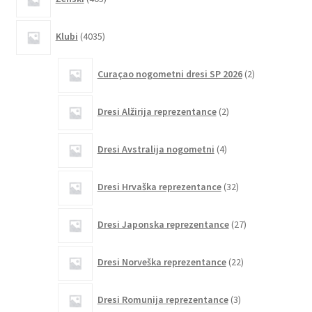
izdelkov
4035
Klubi
4035
izdelkov
2
Curaçao nogometni dresi SP 2026
2
izdelka
2
Dresi Alžirija reprezentance
2
izdelka
4
Dresi Avstralija nogometni
4
izdelki
32
Dresi Hrvaška reprezentance
32
izdelkov
27
Dresi Japonska reprezentance
27
izdelkov
22
Dresi Norveška reprezentance
22
izdelkov
3
Dresi Romunija reprezentance
3
izdelki