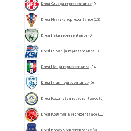
Dresi Gruzija reprezentance
0
izdelkov
13
Dresi Hrvaška reprezentance
13
izdelkov
0
Dresi Irska reprezentance
0
izdelkov
0
Dresi Islandija reprezentance
0
izdelkov
84
Dresi Italija reprezentance
84
izdelkov
0
Dresi Izrael reprezentance
0
izdelkov
0
Dresi Kazahstan reprezentance
0
izdelkov
11
Dresi Kolumbija reprezentance
11
izdelkov
0
Dresi Kosovo reprezentance
0