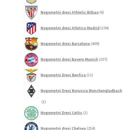
6
Nogometni dresi Athletic Bilbao
6
izdelkov
104
Nogometni dresi Atletico Madrid
104
izdelki
409
Nogometni dresi Barcelona
409
izdelkov
207
Nogometni dresi Bayern Munich
207
izdelkov
11
Nogometni Dresi Benfica
11
izdelkov
Nogometni Dresi Borussia Monchengladbach
1
1
izdelek
1
Nogometni Dresi Celtic
1
izdelek
254
Nogometni dresi Chelsea
254