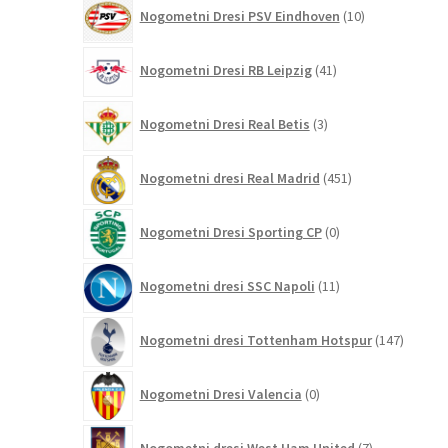
10
Nogometni Dresi PSV Eindhoven
10
izdelkov
41
Nogometni Dresi RB Leipzig
41
izdelkov
3
Nogometni Dresi Real Betis
3
izdelki
451
Nogometni dresi Real Madrid
451
izdelkov
0
Nogometni Dresi Sporting CP
0
izdelkov
11
Nogometni dresi SSC Napoli
11
izdelkov
147
Nogometni dresi Tottenham Hotspur
147
izdelko
0
Nogometni Dresi Valencia
0
izdelkov
7