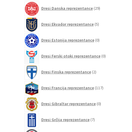
29
Dresi Danska reprezentance
29
izdelkov
5
Dresi Ekvador reprezentance
5
izdelkov
0
Dresi Estonija reprezentance
0
izdelkov
0
Dresi Ferski otoki reprezentance
0
izdelkov
2
Dresi Finska reprezentance
2
izdelka
117
Dresi Francija reprezentance
117
izdelkov
0
Dresi Gibraltar reprezentance
0
izdelkov
7
Dresi Grčija reprezentance
7
izdelkov
0