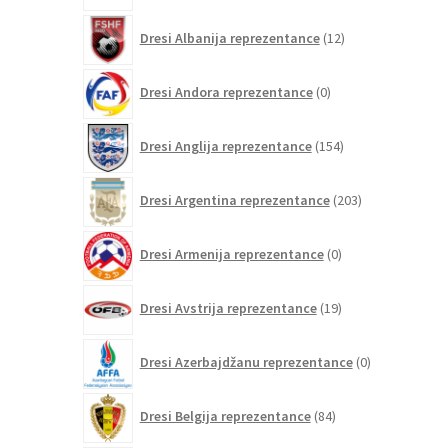
12
Dresi Albanija reprezentance
12
izdelkov
0
Dresi Andora reprezentance
0
izdelkov
154
Dresi Anglija reprezentance
154
izdelkov
203
Dresi Argentina reprezentance
203
izdelki
0
Dresi Armenija reprezentance
0
izdelkov
19
Dresi Avstrija reprezentance
19
izdelkov
0
Dresi Azerbajdžanu reprezentance
0
izdelkov
84
Dresi Belgija reprezentance
84
izdelkov