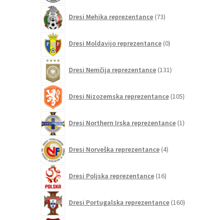
73
Dresi Mehika reprezentance
73
izdelkov
0
Dresi Moldavijo reprezentance
0
izdelkov
131
Dresi Nemčija reprezentance
131
izdelkov
105
Dresi Nizozemska reprezentance
105
izdelkov
1
Dresi Northern Irska reprezentance
1
izdelek
4
Dresi Norveška reprezentance
4
izdelki
16
Dresi Poljska reprezentance
16
izdelkov
160
Dresi Portugalska reprezentance
160
izdelkov