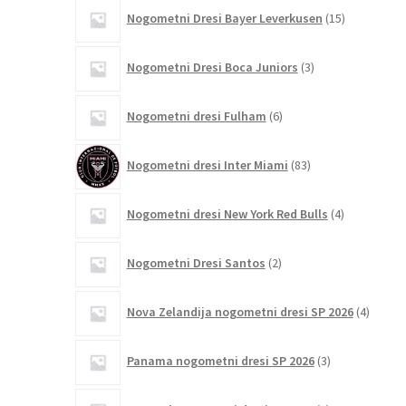
15
Nogometni Dresi Bayer Leverkusen
15
izdelkov
3
Nogometni Dresi Boca Juniors
3
izdelki
6
Nogometni dresi Fulham
6
izdelkov
83
Nogometni dresi Inter Miami
83
izdelkov
4
Nogometni dresi New York Red Bulls
4
izdelki
2
Nogometni Dresi Santos
2
izdelka
4
Nova Zelandija nogometni dresi SP 2026
4
izdelki
3
Panama nogometni dresi SP 2026
3
izdelki
4