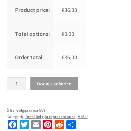
Product price:
€36.00
Total options:
€0.00
Order total:
€36.00
Kupiti
Dodaj v košarico
Prodajo
Moški
Nogometni
dresi
Šifra:
Belgija dresi-508
Kategoriji:
Dresi Belgija reprezentance
,
Moški
kompleti
Fa
T
E
Pi
R
S
Belgija