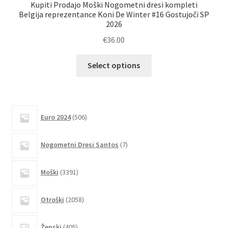
Kupiti Prodajo Moški Nogometni dresi kompleti
Belgija reprezentance Koni De Winter #16 Gostujoči SP
Be
2026
€
36.00
Ta
Select options
izdelek
ima
več
različic.
506
Euro 2024
506
izdelkov
Možnosti
lahko
7
Nogometni Dresi Santos
7
izberete
izdelkov
na
3391
Moški
3391
strani
izdelkov
izdelka
2058
Otroški
2058
izdelkov
405
Ženski
405