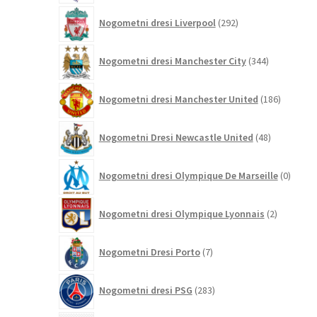
292
Nogometni dresi Liverpool
292
izdelkov
344
Nogometni dresi Manchester City
344
izdelkov
186
Nogometni dresi Manchester United
186
izdelkov
48
Nogometni Dresi Newcastle United
48
izdelkov
0
Nogometni dresi Olympique De Marseille
0
izdelk
2
Nogometni dresi Olympique Lyonnais
2
izdelka
7
Nogometni Dresi Porto
7
izdelkov
283
Nogometni dresi PSG
283
izdelkov