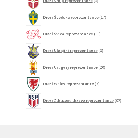
Dresi Srbiji reprezentance
0
izdelkov
17
Dresi Švedska reprezentance
17
izdelkov
15
Dresi Švica reprezentance
15
izdelkov
0
Dresi Ukrajini reprezentance
0
izdelkov
20
Dresi Urugvaj reprezentance
20
izdelkov
3
Dresi Wales reprezentance
3
izdelki
82
Dresi Združene države reprezentance
82
izdelkov