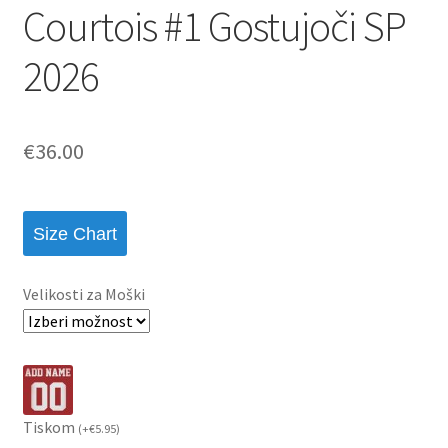
Courtois #1 Gostujoči SP
2026
€
36.00
Size Chart
Velikosti za Moški
Tiskom
(
+
€
5.95
)