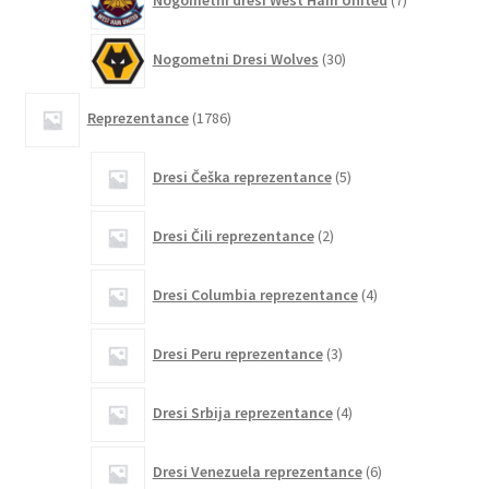
Nogometni dresi West Ham United
7
izdelkov
30
Nogometni Dresi Wolves
30
izdelkov
1786
Reprezentance
1786
izdelkov
5
Dresi Češka reprezentance
5
izdelkov
2
Dresi Čili reprezentance
2
izdelka
4
Dresi Columbia reprezentance
4
izdelki
3
Dresi Peru reprezentance
3
izdelki
4
Dresi Srbija reprezentance
4
izdelki
6
Dresi Venezuela reprezentance
6
izdelkov