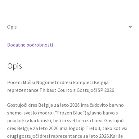
ce
wi
m
nt
e
h
reprezentance
Thibaut
b
tt
ai
er
d
ar
Courtois
o
er
l
es
di
e
#1
Opis
o
t
t
Gostujoči
SP
k
Dodatne podrobnosti
2026
količina
Opis
Poceni Moški Nogometni dresi kompleti Belgija
reprezentance Thibaut Courtois Gostujoči SP 2026
Gostujoči dres Belgije za leto 2026 ima čudovito barvno
shemo: svetlo modro (“Frozen Blue”) glavno barvo s
poudarki v karbonski, beli in svetlo roza barvi. Gostujoči
dres Belgije za leto 2026 ima logotip Trefoil, tako kot vsi
drugi gostujoči dresi reprezentance za leto 2026.Kar še