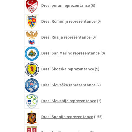
6
Dresi puran reprezentance
6
izdelkov
0
Dresi Romuniji reprezentance
0
izdelkov
0
Dresi Rusija reprezentance
0
izdelkov
0
Dresi San Marino reprezentance
0
izdelkov
9
Dresi Škotska reprezentance
9
izdelkov
2
Dresi Slovaška reprezentance
2
izdelka
2
Dresi Slovenija reprezentance
2
izdelka
155
Dresi Španija reprezentance
155
izdelkov
0