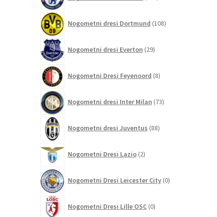
izdelkov
108
Nogometni dresi Dortmund
108
izdelkov
29
Nogometni dresi Everton
29
izdelkov
8
Nogometni Dresi Feyenoord
8
izdelkov
73
Nogometni dresi Inter Milan
73
izdelkov
88
Nogometni dresi Juventus
88
izdelkov
2
Nogometni Dresi Lazio
2
izdelka
0
Nogometni Dresi Leicester City
0
izdelkov
0
Nogometni Dresi Lille OSC
0
izdelkov