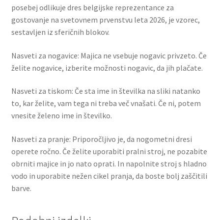
posebej odlikuje dres belgijske reprezentance za
gostovanje na svetovnem prvenstvu leta 2026, je vzorec,
sestavljen iz sferičnih blokov.
Nasveti za nogavice: Majica ne vsebuje nogavic privzeto. Če
želite nogavice, izberite možnosti nogavic, da jih plačate.
Nasveti za tiskom: Če sta ime in številka na sliki natanko
to, kar želite, vam tega ni treba več vnašati. Če ni, potem
vnesite želeno ime in številko.
Nasveti za pranje: Priporočljivo je, da nogometni dresi
operete ročno. Če želite uporabiti pralni stroj, ne pozabite
obrniti majice in jo nato oprati. In napolnite stroj s hladno
vodo in uporabite nežen cikel pranja, da boste bolj zaščitili
barve.