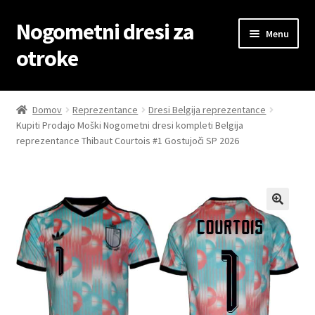
Nogometni dresi za
Skip
Skip
Menu
to
to
otroke
navigation
content
Domov
Domov
Reprezentance
Dresi Belgija reprezentance
Kupiti Prodajo Moški Nogometni dresi kompleti Belgija
Blog
reprezentance Thibaut Courtois #1 Gostujoči SP 2026
Kontaktiraj nas
Košarica
Moj račun
Trgovina
Zaključek nakupa