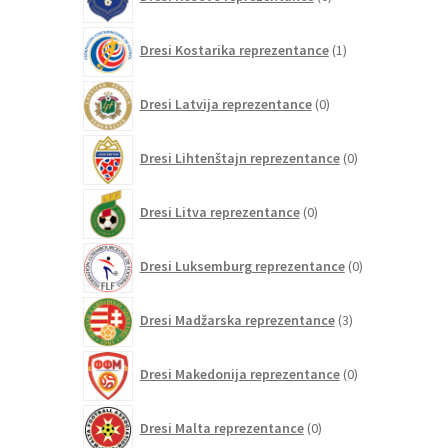
izdelkov
1
Dresi Kostarika reprezentance
1
izdelek
0
Dresi Latvija reprezentance
0
izdelkov
0
Dresi Lihtenštajn reprezentance
0
izdelkov
0
Dresi Litva reprezentance
0
izdelkov
0
Dresi Luksemburg reprezentance
0
izdelkov
3
Dresi Madžarska reprezentance
3
izdelki
0
Dresi Makedonija reprezentance
0
izdelkov
0
Dresi Malta reprezentance
0
izdelkov