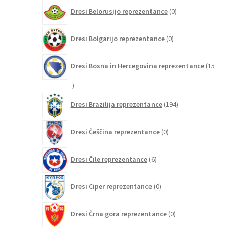
0
Dresi Belorusijo reprezentance
0
izdelkov
0
Dresi Bolgarijo reprezentance
0
izdelkov
Dresi Bosna in Hercegovina reprezentance
15
15
izdelkov
194
Dresi Brazilija reprezentance
194
izdelkov
0
Dresi Češčina reprezentance
0
izdelkov
6
Dresi Čile reprezentance
6
izdelkov
0
Dresi Ciper reprezentance
0
izdelkov
0
Dresi Črna gora reprezentance
0
izdelkov