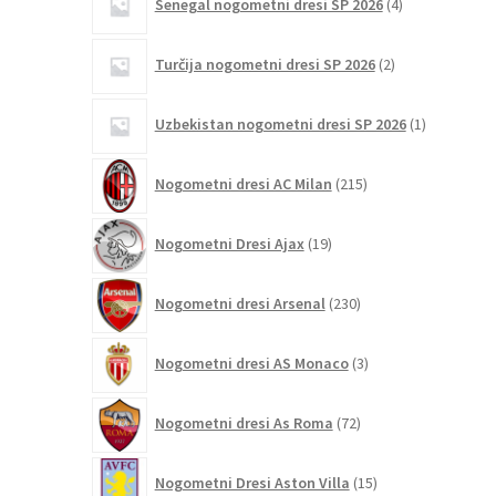
Senegal nogometni dresi SP 2026
4
izdelki
2
Turčija nogometni dresi SP 2026
2
izdelka
1
Uzbekistan nogometni dresi SP 2026
1
izdelek
215
Nogometni dresi AC Milan
215
izdelkov
19
Nogometni Dresi Ajax
19
izdelkov
230
Nogometni dresi Arsenal
230
izdelkov
3
Nogometni dresi AS Monaco
3
izdelki
72
Nogometni dresi As Roma
72
izdelkov
15
Nogometni Dresi Aston Villa
15
izdelkov