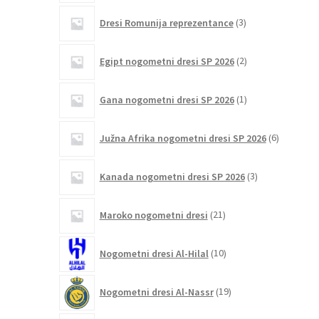
3
Dresi Romunija reprezentance
3
izdelki
2
Egipt nogometni dresi SP 2026
2
izdelka
1
Gana nogometni dresi SP 2026
1
izdelek
6
Južna Afrika nogometni dresi SP 2026
6
izdelkov
3
Kanada nogometni dresi SP 2026
3
izdelki
21
Maroko nogometni dresi
21
izdelkov
10
Nogometni dresi Al-Hilal
10
izdelkov
19
Nogometni dresi Al-Nassr
19
izdelkov