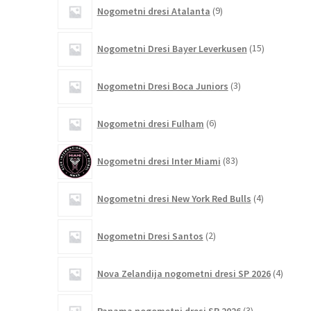
9
Nogometni dresi Atalanta
9
izdelkov
15
Nogometni Dresi Bayer Leverkusen
15
izdelkov
3
Nogometni Dresi Boca Juniors
3
izdelki
6
Nogometni dresi Fulham
6
izdelkov
83
Nogometni dresi Inter Miami
83
izdelkov
4
Nogometni dresi New York Red Bulls
4
izdelki
2
Nogometni Dresi Santos
2
izdelka
4
Nova Zelandija nogometni dresi SP 2026
4
izdelki
3
Panama nogometni dresi SP 2026
3