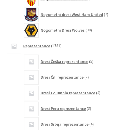
izdelkov
7
Nogometni dresi West Ham United
7
izdelkov
30
Nogometni Dresi Wolves
30
izdelkov
1781
Reprezentance
1781
izdelkov
5
Dresi Češka reprezentance
5
izdelkov
2
Dresi Čili reprezentance
2
izdelka
4
Dresi Columbia reprezentance
4
izdelki
3
Dresi Peru reprezentance
3
izdelki
4
Dresi Srbija reprezentance
4
izdelki