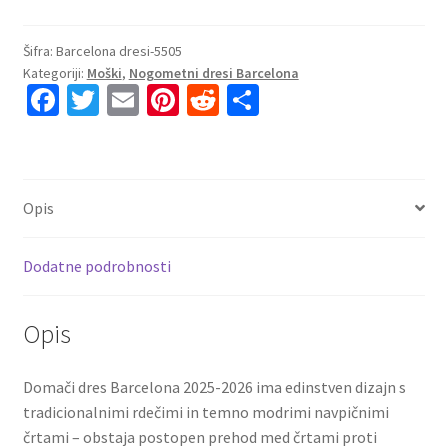
Nogometni
dresi
Šifra:
Barcelona dresi-5505
Kategoriji:
Moški
,
Nogometni dresi Barcelona
komplet
Fa
T
E
Pi
R
S
FC
ce
wi
m
nt
e
h
Barcelona
Domači
b
tt
ai
er
d
ar
2025-
o
er
l
es
di
e
26
Opis
o
t
t
Dani
Olmo
k
Dodatne podrobnosti
20
količina
Opis
Domači dres Barcelona 2025-2026 ima edinstven dizajn s
tradicionalnimi rdečimi in temno modrimi navpičnimi
črtami – obstaja postopen prehod med črtami proti