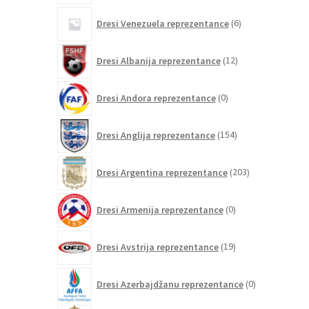
6
Dresi Venezuela reprezentance
6
izdelkov
12
Dresi Albanija reprezentance
12
izdelkov
0
Dresi Andora reprezentance
0
izdelkov
154
Dresi Anglija reprezentance
154
izdelkov
203
Dresi Argentina reprezentance
203
izdelki
0
Dresi Armenija reprezentance
0
izdelkov
19
Dresi Avstrija reprezentance
19
izdelkov
0
Dresi Azerbajdžanu reprezentance
0
izdelkov