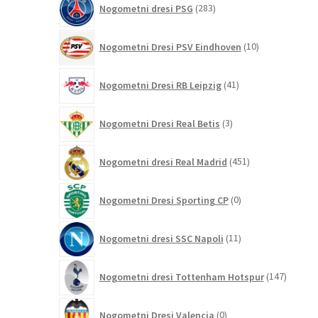
Nogometni dresi PSG
283
izdelkov
10
Nogometni Dresi PSV Eindhoven
10
izdelkov
41
Nogometni Dresi RB Leipzig
41
izdelkov
3
Nogometni Dresi Real Betis
3
izdelki
451
Nogometni dresi Real Madrid
451
izdelkov
0
Nogometni Dresi Sporting CP
0
izdelkov
11
Nogometni dresi SSC Napoli
11
izdelkov
147
Nogometni dresi Tottenham Hotspur
147
izdelko
0
Nogometni Dresi Valencia
0