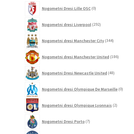
0
Nogometni Dresi Lille OSC
0
izdelkov
292
Nogometni dresi Liverpool
292
izdelkov
344
Nogometni dresi Manchester City
344
izdelkov
186
Nogometni dresi Manchester United
186
izdelkov
48
Nogometni Dresi Newcastle United
48
izdelkov
0
Nogometni dresi Olympique De Marseille
0
izdelk
2
Nogometni dresi Olympique Lyonnais
2
izdelka
7
Nogometni Dresi Porto
7
izdelkov
283