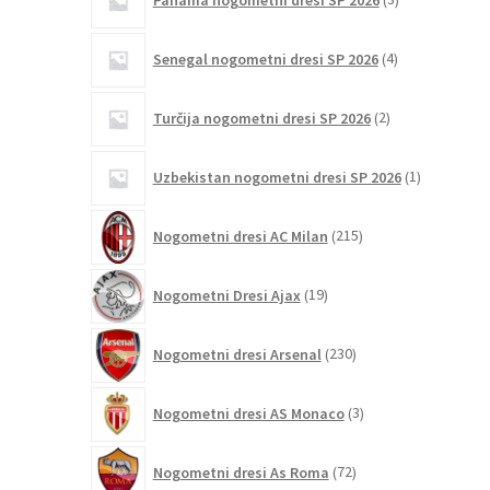
izdelki
4
Senegal nogometni dresi SP 2026
4
izdelki
2
Turčija nogometni dresi SP 2026
2
izdelka
1
Uzbekistan nogometni dresi SP 2026
1
izdelek
215
Nogometni dresi AC Milan
215
izdelkov
19
Nogometni Dresi Ajax
19
izdelkov
230
Nogometni dresi Arsenal
230
izdelkov
3
Nogometni dresi AS Monaco
3
izdelki
72
Nogometni dresi As Roma
72
izdelkov