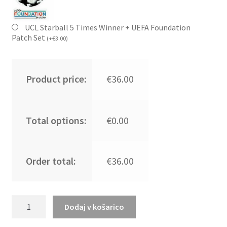
UCL Starball 5 Times Winner + UEFA Foundation
Patch Set
(
+
€
3.00
)
Product price:
€36.00
Total options:
€0.00
Order total:
€36.00
Kupiti
Dodaj v košarico
Prodajo
Moški