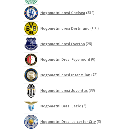
254
Nogometni dresi Chelsea
254
izdelkov
108
Nogometni dresi Dortmund
108
izdelkov
29
Nogometni dresi Everton
29
izdelkov
8
Nogometni Dresi Feyenoord
8
izdelkov
73
Nogometni dresi Inter Milan
73
izdelkov
88
Nogometni dresi Juventus
88
izdelkov
2
Nogometni Dresi Lazio
2
izdelka
0
Nogometni Dresi Leicester City
0
izdelkov