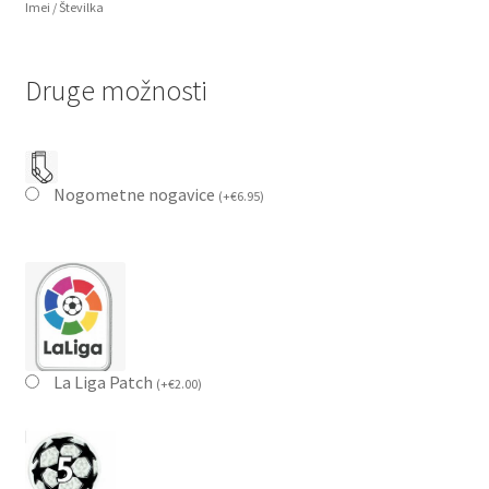
Imei / Številka
Druge možnosti
Nogometne nogavice
(
+
€
6.95
)
La Liga Patch
(
+
€
2.00
)