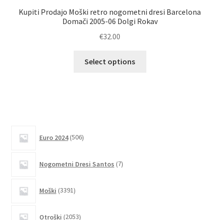
Kupiti Prodajo Moški retro nogometni dresi Barcelona
Domači 2005-06 Dolgi Rokav
N
€
32.00
Ta
Select options
izdelek
ima
več
različic.
Možnosti
lahko
506
Euro 2024
506
izberete
izdelkov
na
7
Nogometni Dresi Santos
7
strani
izdelkov
izdelka
3391
Moški
3391
izdelkov
2053
Otroški
2053