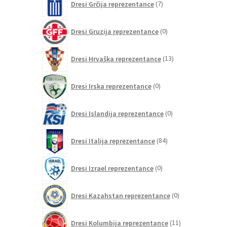
Dresi Grčija reprezentance
7
izdelkov
0
Dresi Gruzija reprezentance
0
izdelkov
13
Dresi Hrvaška reprezentance
13
izdelkov
0
Dresi Irska reprezentance
0
izdelkov
0
Dresi Islandija reprezentance
0
izdelkov
84
Dresi Italija reprezentance
84
izdelkov
0
Dresi Izrael reprezentance
0
izdelkov
0
Dresi Kazahstan reprezentance
0
izdelkov
11
Dresi Kolumbija reprezentance
11