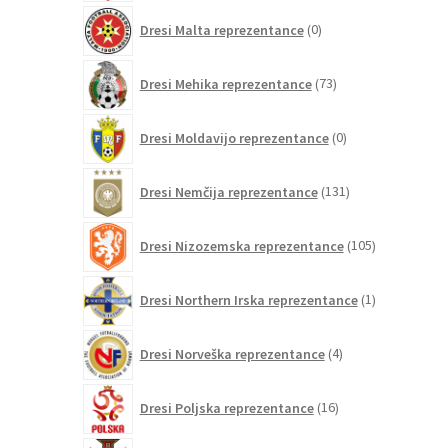
0
Dresi Malta reprezentance
0
izdelkov
73
Dresi Mehika reprezentance
73
izdelkov
0
Dresi Moldavijo reprezentance
0
izdelkov
131
Dresi Nemčija reprezentance
131
izdelkov
105
Dresi Nizozemska reprezentance
105
izdelkov
1
Dresi Northern Irska reprezentance
1
izdelek
4
Dresi Norveška reprezentance
4
izdelki
16
Dresi Poljska reprezentance
16
izdelkov