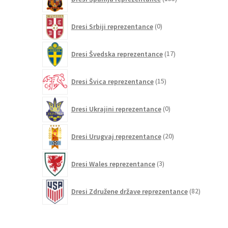
izdelkov
0
Dresi Srbiji reprezentance
0
izdelkov
17
Dresi Švedska reprezentance
17
izdelkov
15
Dresi Švica reprezentance
15
izdelkov
0
Dresi Ukrajini reprezentance
0
izdelkov
20
Dresi Urugvaj reprezentance
20
izdelkov
3
Dresi Wales reprezentance
3
izdelki
82
Dresi Združene države reprezentance
82
izdelkov