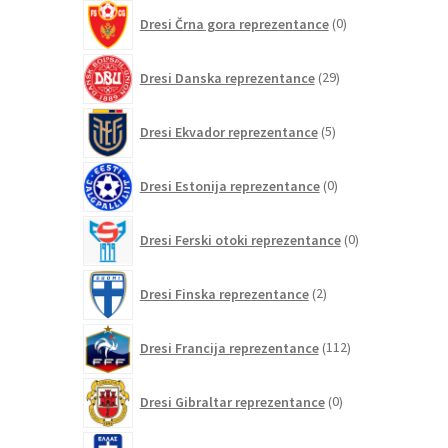
0
Dresi Črna gora reprezentance
0
izdelkov
29
Dresi Danska reprezentance
29
izdelkov
5
Dresi Ekvador reprezentance
5
izdelkov
0
Dresi Estonija reprezentance
0
izdelkov
0
Dresi Ferski otoki reprezentance
0
izdelkov
2
Dresi Finska reprezentance
2
izdelka
112
Dresi Francija reprezentance
112
izdelkov
0
Dresi Gibraltar reprezentance
0
izdelkov
7