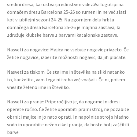
sredini dresa, kar ustvarja edinstven videz.Vsi logotipi na
domačem dresu Barcelona 25-26 so rumeni in ne več zlati
kot v jubilejni sezoni 24-25. Na zgornjem delu hrbta
domačega dresa Barcelona 25-26 je majhna zastava, ki
združuje klubske barve z barvami katalonske zastave.
Nasveti za nogavice: Majica ne vsebuje nogavic privzeto. Če
želite nogavice, izberite možnosti nogavic, da jih plačate.
Nasveti za tiskom: Če sta ime in številka na sliki natanko
to, kar želite, vam tega ni treba več vnašati. Če ni, potem
vnesite želeno ime in številko.
Nasveti za pranje: Priporočljivo je, da nogometni dresi
operete ročno. Če želite uporabiti pralni stroj, ne pozabite
obrniti majice in jo nato oprati. In napolnite stroj s hladno
vodo in uporabite nežen cikel pranja, da boste bolj zaščitili
barve.