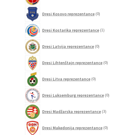
izdelkov
0
Dresi Kosovo reprezentance
0
izdelkov
1
Dresi Kostarika reprezentance
1
izdelek
0
Dresi Latvija reprezentance
0
izdelkov
0
Dresi Lihtenštajn reprezentance
0
izdelkov
0
Dresi Litva reprezentance
0
izdelkov
0
Dresi Luksemburg reprezentance
0
izdelkov
3
Dresi Madžarska reprezentance
3
izdelki
0
Dresi Makedonija reprezentance
0
izdelkov