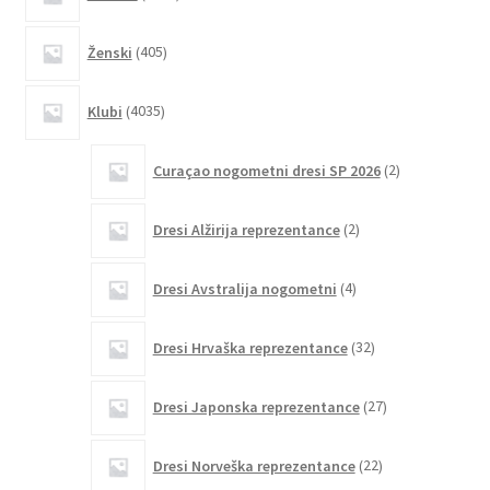
izdelkov
405
Ženski
405
izdelkov
4035
Klubi
4035
izdelkov
2
Curaçao nogometni dresi SP 2026
2
izdelka
2
Dresi Alžirija reprezentance
2
izdelka
4
Dresi Avstralija nogometni
4
izdelki
32
Dresi Hrvaška reprezentance
32
izdelkov
27
Dresi Japonska reprezentance
27
izdelkov
22
Dresi Norveška reprezentance
22
izdelkov