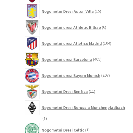
15
Nogometni Dresi Aston Villa
15
izdelkov
6
Nogometni dresi Athletic Bilbao
6
izdelkov
104
Nogometni dresi Atletico Madrid
104
izdelki
409
Nogometni dresi Barcelona
409
izdelkov
207
Nogometni dresi Bayern Munich
207
izdelkov
11
Nogometni Dresi Benfica
11
izdelkov
Nogometni Dresi Borussia Monchengladbach
1
1
izdelek
1
Nogometni Dresi Celtic
1
izdelek