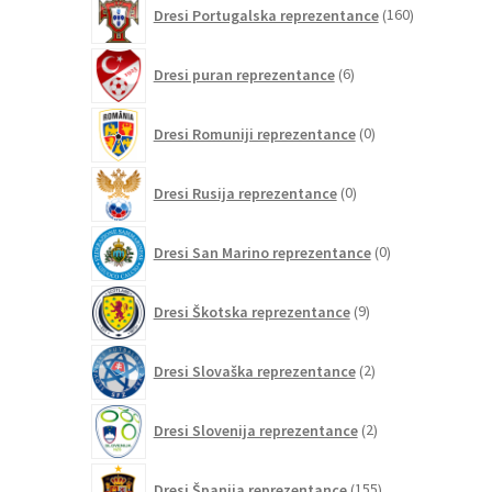
160
Dresi Portugalska reprezentance
160
izdelkov
6
Dresi puran reprezentance
6
izdelkov
0
Dresi Romuniji reprezentance
0
izdelkov
0
Dresi Rusija reprezentance
0
izdelkov
0
Dresi San Marino reprezentance
0
izdelkov
9
Dresi Škotska reprezentance
9
izdelkov
2
Dresi Slovaška reprezentance
2
izdelka
2
Dresi Slovenija reprezentance
2
izdelka
155
Dresi Španija reprezentance
155