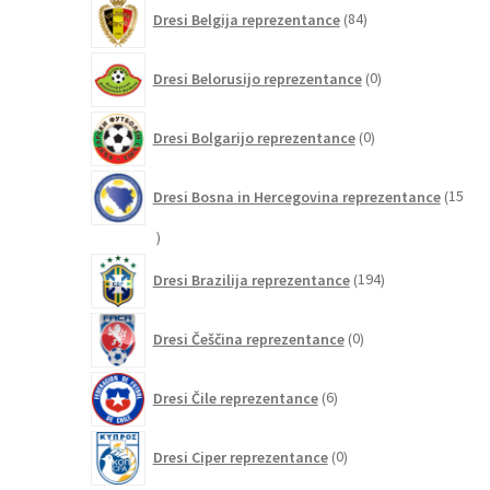
84
Dresi Belgija reprezentance
84
izdelkov
0
Dresi Belorusijo reprezentance
0
izdelkov
0
Dresi Bolgarijo reprezentance
0
izdelkov
Dresi Bosna in Hercegovina reprezentance
15
15
izdelkov
194
Dresi Brazilija reprezentance
194
izdelkov
0
Dresi Češčina reprezentance
0
izdelkov
6
Dresi Čile reprezentance
6
izdelkov
0
Dresi Ciper reprezentance
0
izdelkov