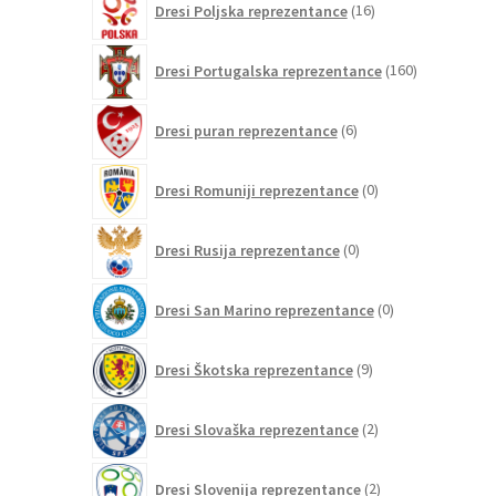
Dresi Poljska reprezentance
16
izdelkov
160
Dresi Portugalska reprezentance
160
izdelkov
6
Dresi puran reprezentance
6
izdelkov
0
Dresi Romuniji reprezentance
0
izdelkov
0
Dresi Rusija reprezentance
0
izdelkov
0
Dresi San Marino reprezentance
0
izdelkov
9
Dresi Škotska reprezentance
9
izdelkov
2
Dresi Slovaška reprezentance
2
izdelka
2
Dresi Slovenija reprezentance
2