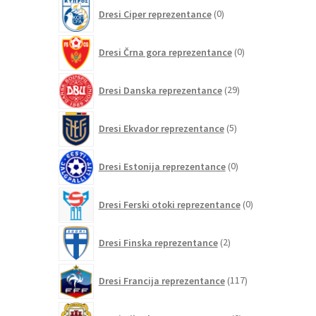
0
Dresi Ciper reprezentance
0
izdelkov
0
Dresi Črna gora reprezentance
0
izdelkov
29
Dresi Danska reprezentance
29
izdelkov
5
Dresi Ekvador reprezentance
5
izdelkov
0
Dresi Estonija reprezentance
0
izdelkov
0
Dresi Ferski otoki reprezentance
0
izdelkov
2
Dresi Finska reprezentance
2
izdelka
117
Dresi Francija reprezentance
117
izdelkov
0