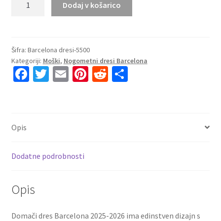
Dodaj v košarico
Prodajo
Moške
Nogometnih
dresov
Šifra:
Barcelona dresi-5500
Kategoriji:
Moški
,
Nogometni dresi Barcelona
kompleti
Fa
T
E
Pi
R
S
Wojciech
ce
wi
m
nt
e
h
Szczesny
#25
b
tt
ai
er
d
ar
FC
o
er
l
es
di
e
Barcelona
Opis
o
t
t
Domači
2025-
k
Dodatne podrobnosti
26
količina
Opis
Domači dres Barcelona 2025-2026 ima edinstven dizajn s