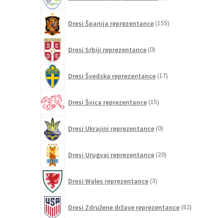
izdelka
155
Dresi Španija reprezentance
155
izdelkov
0
Dresi Srbiji reprezentance
0
izdelkov
17
Dresi Švedska reprezentance
17
izdelkov
15
Dresi Švica reprezentance
15
izdelkov
0
Dresi Ukrajini reprezentance
0
izdelkov
20
Dresi Urugvaj reprezentance
20
izdelkov
3
Dresi Wales reprezentance
3
izdelki
82
Dresi Združene države reprezentance
82
izdelkov