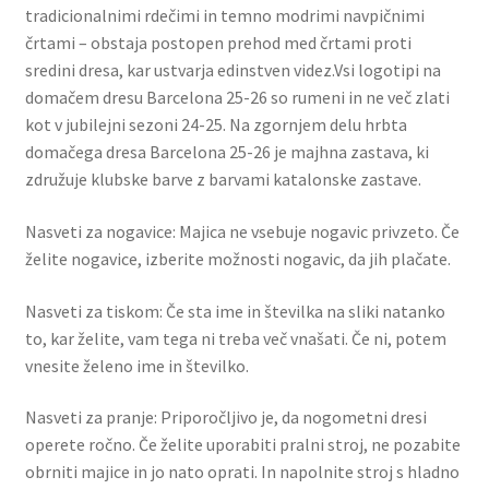
tradicionalnimi rdečimi in temno modrimi navpičnimi
črtami – obstaja postopen prehod med črtami proti
sredini dresa, kar ustvarja edinstven videz.Vsi logotipi na
domačem dresu Barcelona 25-26 so rumeni in ne več zlati
kot v jubilejni sezoni 24-25. Na zgornjem delu hrbta
domačega dresa Barcelona 25-26 je majhna zastava, ki
združuje klubske barve z barvami katalonske zastave.
Nasveti za nogavice: Majica ne vsebuje nogavic privzeto. Če
želite nogavice, izberite možnosti nogavic, da jih plačate.
Nasveti za tiskom: Če sta ime in številka na sliki natanko
to, kar želite, vam tega ni treba več vnašati. Če ni, potem
vnesite želeno ime in številko.
Nasveti za pranje: Priporočljivo je, da nogometni dresi
operete ročno. Če želite uporabiti pralni stroj, ne pozabite
obrniti majice in jo nato oprati. In napolnite stroj s hladno