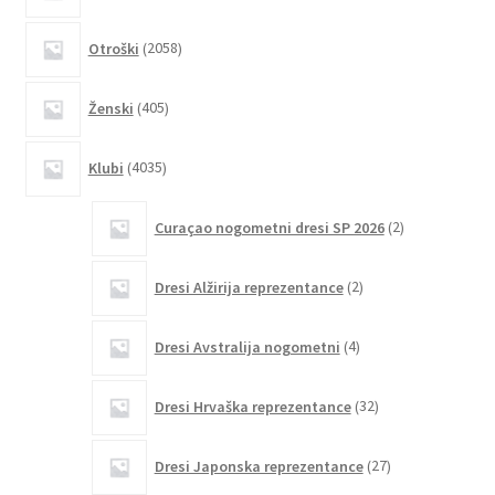
2058
Otroški
2058
izdelkov
405
Ženski
405
izdelkov
4035
Klubi
4035
izdelkov
2
Curaçao nogometni dresi SP 2026
2
izdelka
2
Dresi Alžirija reprezentance
2
izdelka
4
Dresi Avstralija nogometni
4
izdelki
32
Dresi Hrvaška reprezentance
32
izdelkov
27
Dresi Japonska reprezentance
27
izdelkov