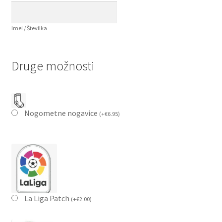
Imei / Številka
Druge možnosti
Nogometne nogavice
(
+
€
6.95
)
La Liga Patch
(
+
€
2.00
)