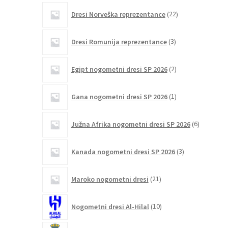
22
Dresi Norveška reprezentance
22
izdelkov
3
Dresi Romunija reprezentance
3
izdelki
2
Egipt nogometni dresi SP 2026
2
izdelka
1
Gana nogometni dresi SP 2026
1
izdelek
6
Južna Afrika nogometni dresi SP 2026
6
izdelkov
3
Kanada nogometni dresi SP 2026
3
izdelki
21
Maroko nogometni dresi
21
izdelkov
10
Nogometni dresi Al-Hilal
10
izdelkov
19