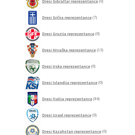
Dresi Gibraltar reprezentance
0
izdelkov
7
Dresi Grčija reprezentance
7
izdelkov
0
Dresi Gruzija reprezentance
0
izdelkov
13
Dresi Hrvaška reprezentance
13
izdelkov
0
Dresi Irska reprezentance
0
izdelkov
0
Dresi Islandija reprezentance
0
izdelkov
84
Dresi Italija reprezentance
84
izdelkov
0
Dresi Izrael reprezentance
0
izdelkov
0
Dresi Kazahstan reprezentance
0
izdelkov