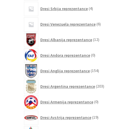
4
Dresi Srbija reprezentance
4
izdelki
6
Dresi Venezuela reprezentance
6
izdelkov
12
Dresi Albanija reprezentance
12
izdelkov
0
Dresi Andora reprezentance
0
izdelkov
154
Dresi Anglija reprezentance
154
izdelkov
203
Dresi Argentina reprezentance
203
izdelki
0
Dresi Armenija reprezentance
0
izdelkov
19
Dresi Avstrija reprezentance
19
izdelkov