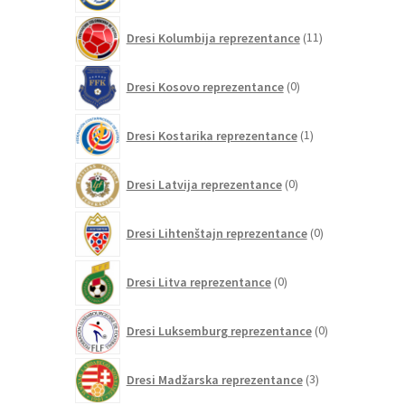
11
Dresi Kolumbija reprezentance
11
izdelkov
0
Dresi Kosovo reprezentance
0
izdelkov
1
Dresi Kostarika reprezentance
1
izdelek
0
Dresi Latvija reprezentance
0
izdelkov
0
Dresi Lihtenštajn reprezentance
0
izdelkov
0
Dresi Litva reprezentance
0
izdelkov
0
Dresi Luksemburg reprezentance
0
izdelkov
3
Dresi Madžarska reprezentance
3
izdelki