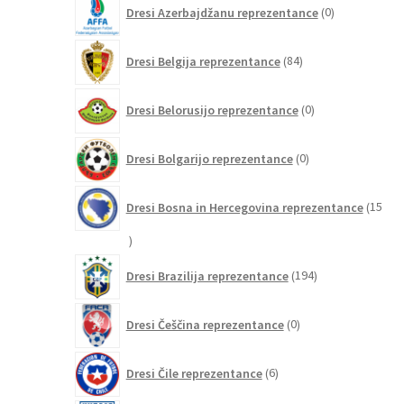
0
Dresi Azerbajdžanu reprezentance
0
izdelkov
84
Dresi Belgija reprezentance
84
izdelkov
0
Dresi Belorusijo reprezentance
0
izdelkov
0
Dresi Bolgarijo reprezentance
0
izdelkov
Dresi Bosna in Hercegovina reprezentance
15
15
izdelkov
194
Dresi Brazilija reprezentance
194
izdelkov
0
Dresi Češčina reprezentance
0
izdelkov
6
Dresi Čile reprezentance
6
izdelkov