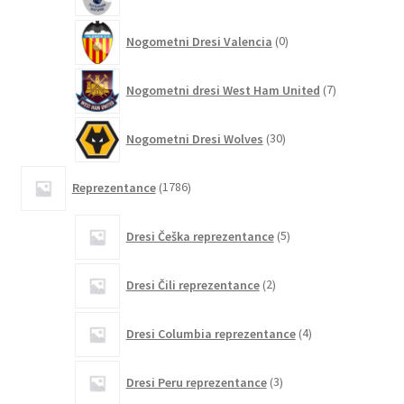
izdelko
0
Nogometni Dresi Valencia
0
izdelkov
7
Nogometni dresi West Ham United
7
izdelkov
30
Nogometni Dresi Wolves
30
izdelkov
1786
Reprezentance
1786
izdelkov
5
Dresi Češka reprezentance
5
izdelkov
2
Dresi Čili reprezentance
2
izdelka
4
Dresi Columbia reprezentance
4
izdelki
3
Dresi Peru reprezentance
3
izdelki