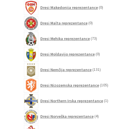
0
Dresi Makedonija reprezentance
0
izdelkov
0
Dresi Malta reprezentance
0
izdelkov
73
Dresi Mehika reprezentance
73
izdelkov
0
Dresi Moldavijo reprezentance
0
izdelkov
131
Dresi Nemčija reprezentance
131
izdelkov
105
Dresi Nizozemska reprezentance
105
izdelkov
1
Dresi Northern Irska reprezentance
1
izdelek
4
Dresi Norveška reprezentance
4
izdelki
16