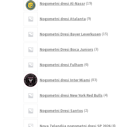
Nogometni dresi Al-Nassr
19
izdelkov
9
Nogometni dresi Atalanta
9
izdelkov
15
Nogometni Dresi Bayer Leverkusen
15
izdelkov
3
Nogometni Dresi Boca Juniors
3
izdelki
6
Nogometni dresi Fulham
6
izdelkov
83
Nogometni dresi Inter Miami
83
izdelkov
4
Nogometni dresi New York Red Bulls
4
izdelki
2
Nogometni Dresi Santos
2
izdelka
4
Nova Zelandija nogometni dresi SP 2026
4