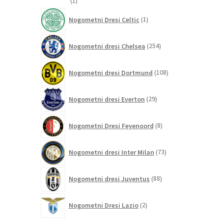
1
1
izdelek
1
Nogometni Dresi Celtic
1
izdelek
254
Nogometni dresi Chelsea
254
izdelkov
108
Nogometni dresi Dortmund
108
izdelkov
29
Nogometni dresi Everton
29
izdelkov
8
Nogometni Dresi Feyenoord
8
izdelkov
73
Nogometni dresi Inter Milan
73
izdelkov
88
Nogometni dresi Juventus
88
izdelkov
2
Nogometni Dresi Lazio
2
izdelka