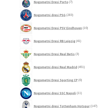
Nogometni Dresi Porto
7
izdelkov
283
Nogometni dresi PSG
283
izdelkov
10
Nogometni Dresi PSV Eindhoven
10
izdelkov
41
Nogometni Dresi RB Leipzig
41
izdelkov
3
Nogometni Dresi Real Betis
3
izdelki
451
Nogometni dresi Real Madrid
451
izdelkov
0
Nogometni Dresi Sporting CP
0
izdelkov
11
Nogometni dresi SSC Napoli
11
izdelkov
147
Nogometni dresi Tottenham Hotspur
147