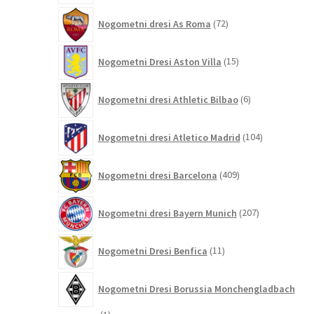
72
Nogometni dresi As Roma
72
izdelkov
15
Nogometni Dresi Aston Villa
15
izdelkov
6
Nogometni dresi Athletic Bilbao
6
izdelkov
104
Nogometni dresi Atletico Madrid
104
izdelki
409
Nogometni dresi Barcelona
409
izdelkov
207
Nogometni dresi Bayern Munich
207
izdelkov
11
Nogometni Dresi Benfica
11
izdelkov
Nogometni Dresi Borussia Monchengladbach