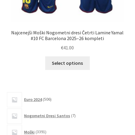
Najcenejši Moški Nogometni dresi Četrti Lamine Yamal
#10 FC Barcelona 2025–26 kompleti
€
41.00
Ta
Select options
izdelek
ima
več
različic.
506
Možnosti
Euro 2024
506
izdelkov
lahko
7
izberete
Nogometni Dresi Santos
7
izdelkov
na
strani
3391
Moški
3391
izdelkov
izdelka