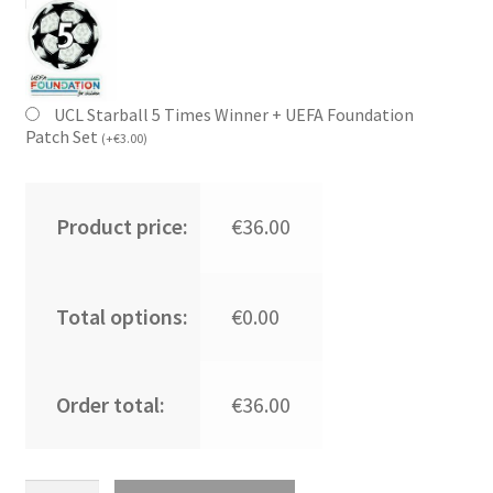
UCL Starball 5 Times Winner + UEFA Foundation
Patch Set
(
+
€
3.00
)
Product price:
€36.00
Total options:
€0.00
Order total:
€36.00
Kupiti