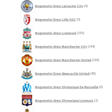
0
Nogometni Dresi Leicester City
0
izdelkov
0
Nogometni Dresi Lille OSC
0
izdelkov
292
Nogometni dresi Liverpool
292
izdelkov
344
Nogometni dresi Manchester City
344
izdelkov
186
Nogometni dresi Manchester United
186
izdelkov
48
Nogometni Dresi Newcastle United
48
izdelkov
0
Nogometni dresi Olympique De Marseille
0
izdelk
2
Nogometni dresi Olympique Lyonnais
2
izdelka
7