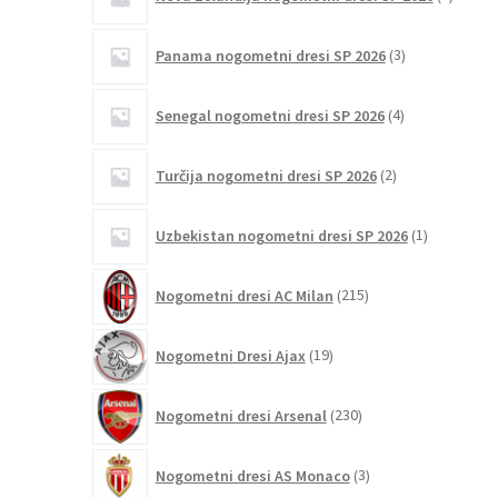
izdelki
3
Panama nogometni dresi SP 2026
3
izdelki
4
Senegal nogometni dresi SP 2026
4
izdelki
2
Turčija nogometni dresi SP 2026
2
izdelka
1
Uzbekistan nogometni dresi SP 2026
1
izdelek
215
Nogometni dresi AC Milan
215
izdelkov
19
Nogometni Dresi Ajax
19
izdelkov
230
Nogometni dresi Arsenal
230
izdelkov
3
Nogometni dresi AS Monaco
3
izdelki