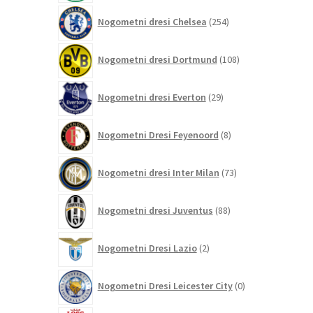
254
Nogometni dresi Chelsea
254
izdelkov
108
Nogometni dresi Dortmund
108
izdelkov
29
Nogometni dresi Everton
29
izdelkov
8
Nogometni Dresi Feyenoord
8
izdelkov
73
Nogometni dresi Inter Milan
73
izdelkov
88
Nogometni dresi Juventus
88
izdelkov
2
Nogometni Dresi Lazio
2
izdelka
0
Nogometni Dresi Leicester City
0
izdelkov