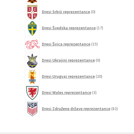
0
Dresi Srbiji reprezentance
0
izdelkov
17
Dresi Švedska reprezentance
17
izdelkov
15
Dresi Švica reprezentance
15
izdelkov
0
Dresi Ukrajini reprezentance
0
izdelkov
20
Dresi Urugvaj reprezentance
20
izdelkov
3
Dresi Wales reprezentance
3
izdelki
82
Dresi Združene države reprezentance
82
izdelkov