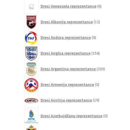
6
Dresi Venezuela reprezentance
6
izdelkov
12
Dresi Albanija reprezentance
12
izdelkov
0
Dresi Andora reprezentance
0
izdelkov
154
Dresi Anglija reprezentance
154
izdelkov
203
Dresi Argentina reprezentance
203
izdelki
0
Dresi Armenija reprezentance
0
izdelkov
19
Dresi Avstrija reprezentance
19
izdelkov
0
Dresi Azerbajdžanu reprezentance
0
izdelkov
84