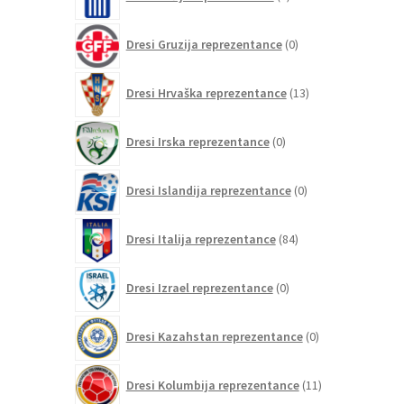
izdelkov
0
Dresi Gruzija reprezentance
0
izdelkov
13
Dresi Hrvaška reprezentance
13
izdelkov
0
Dresi Irska reprezentance
0
izdelkov
0
Dresi Islandija reprezentance
0
izdelkov
84
Dresi Italija reprezentance
84
izdelkov
0
Dresi Izrael reprezentance
0
izdelkov
0
Dresi Kazahstan reprezentance
0
izdelkov
11
Dresi Kolumbija reprezentance
11
izdelkov