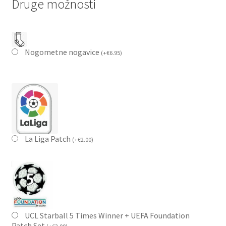
Druge možnosti
Nogometne nogavice
(
+
€
6.95
)
La Liga Patch
(
+
€
2.00
)
UCL Starball 5 Times Winner + UEFA Foundation
Patch Set