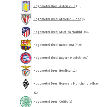
15
Nogometni Dresi Aston Villa
15
izdelkov
6
Nogometni dresi Athletic Bilbao
6
izdelkov
104
Nogometni dresi Atletico Madrid
104
izdelki
409
Nogometni dresi Barcelona
409
izdelkov
207
Nogometni dresi Bayern Munich
207
izdelkov
11
Nogometni Dresi Benfica
11
izdelkov
Nogometni Dresi Borussia Monchengladbach
1
1
izdelek
1
Nogometni Dresi Celtic
1
izdelek