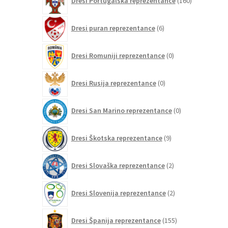
Dresi Portugalska reprezentance
160
izdelkov
6
Dresi puran reprezentance
6
izdelkov
0
Dresi Romuniji reprezentance
0
izdelkov
0
Dresi Rusija reprezentance
0
izdelkov
0
Dresi San Marino reprezentance
0
izdelkov
9
Dresi Škotska reprezentance
9
izdelkov
2
Dresi Slovaška reprezentance
2
izdelka
2
Dresi Slovenija reprezentance
2
izdelka
155
Dresi Španija reprezentance
155
izdelkov