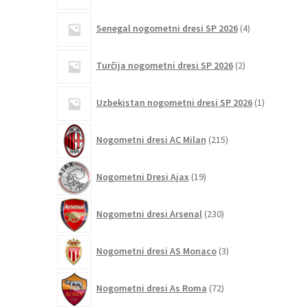
4
Senegal nogometni dresi SP 2026
4
izdelki
2
Turčija nogometni dresi SP 2026
2
izdelka
1
Uzbekistan nogometni dresi SP 2026
1
izdelek
215
Nogometni dresi AC Milan
215
izdelkov
19
Nogometni Dresi Ajax
19
izdelkov
230
Nogometni dresi Arsenal
230
izdelkov
3
Nogometni dresi AS Monaco
3
izdelki
72
Nogometni dresi As Roma
72
izdelkov