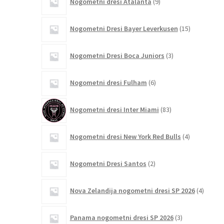
Nogometni dresi Atalanta
9
izdelkov
15
Nogometni Dresi Bayer Leverkusen
15
izdelkov
3
Nogometni Dresi Boca Juniors
3
izdelki
6
Nogometni dresi Fulham
6
izdelkov
83
Nogometni dresi Inter Miami
83
izdelkov
4
Nogometni dresi New York Red Bulls
4
izdelki
2
Nogometni Dresi Santos
2
izdelka
4
Nova Zelandija nogometni dresi SP 2026
4
izdelki
3
Panama nogometni dresi SP 2026
3
izdelki