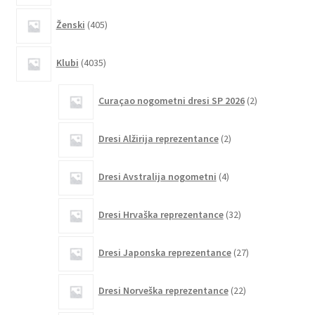
405
Ženski
405
izdelkov
4035
Klubi
4035
izdelkov
2
Curaçao nogometni dresi SP 2026
2
izdelka
2
Dresi Alžirija reprezentance
2
izdelka
4
Dresi Avstralija nogometni
4
izdelki
32
Dresi Hrvaška reprezentance
32
izdelkov
27
Dresi Japonska reprezentance
27
izdelkov
22
Dresi Norveška reprezentance
22
izdelkov