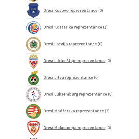
0
Dresi Kosovo reprezentance
0
izdelkov
1
Dresi Kostarika reprezentance
1
izdelek
0
Dresi Latvija reprezentance
0
izdelkov
0
Dresi Lihtenštajn reprezentance
0
izdelkov
0
Dresi Litva reprezentance
0
izdelkov
0
Dresi Luksemburg reprezentance
0
izdelkov
3
Dresi Madžarska reprezentance
3
izdelki
0
Dresi Makedonija reprezentance
0
izdelkov