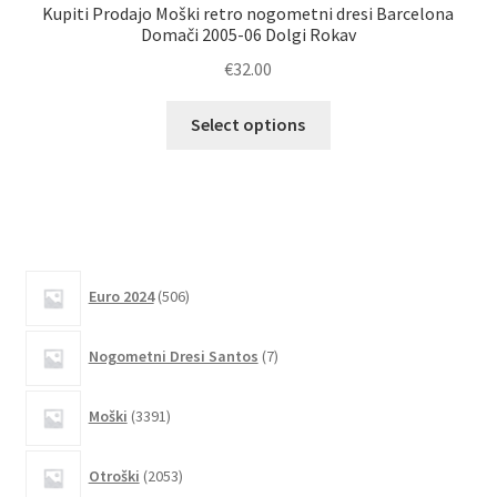
Kupiti Prodajo Moški retro nogometni dresi Barcelona
Domači 2005-06 Dolgi Rokav
N
€
32.00
Ta
Select options
izdelek
ima
več
različic.
Možnosti
lahko
506
Euro 2024
506
izberete
izdelkov
na
7
Nogometni Dresi Santos
7
strani
izdelkov
izdelka
3391
Moški
3391
izdelkov
2053
Otroški
2053
izdelkov