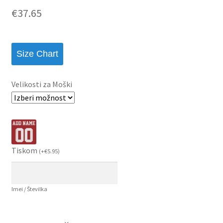
€
37.65
Size Chart
Velikosti za Moški
Tiskom
(
+
€
5.95
)
Imei / Številka