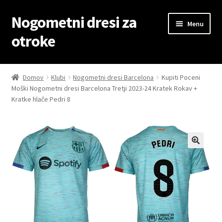
Nogometni dresi za
Skip
Skip
Menu
to
to
otroke
navigation
content
Domov
Domov
Klubi
Nogometni dresi Barcelona
Kupiti Poceni
Moški Nogometni dresi Barcelona Tretji 2023-24 Kratek Rokav +
Blog
Kratke hlače Pedri 8
Kontaktiraj nas
Košarica
Moj račun
Trgovina
Zaključek nakupa