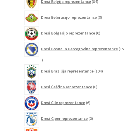
Dresi Belgija reprezentance
84
izdelkov
0
Dresi Belorusijo reprezentance
0
izdelkov
0
Dresi Bolgarijo reprezentance
0
izdelkov
Dresi Bosna in Hercegovina reprezentance
15
15
izdelkov
194
Dresi Brazilija reprezentance
194
izdelkov
0
Dresi Češčina reprezentance
0
izdelkov
6
Dresi Čile reprezentance
6
izdelkov
0
Dresi Ciper reprezentance
0
izdelkov
0