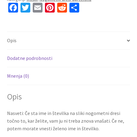
Fa
T
E
Pi
R
S
Tretji
ce
wi
m
nt
e
h
2023-
24
b
tt
ai
er
d
ar
Kratek
o
er
l
es
di
e
Rokav
Opis
o
t
t
+
Kratke
k
Dodatne podrobnosti
hlače
Pedri
Mnenja (0)
8
količina
Opis
Nasveti: Če sta ime in številka na sliki nogometni dresi
točno to, kar želite, vam ju ni treba znova vnašati. Če ne,
potem morate vnesti želeno ime in številko.