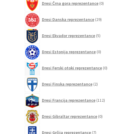
Dresi Črna gora reprezentance
0
izdelkov
29
Dresi Danska reprezentance
29
izdelkov
5
Dresi Ekvador reprezentance
5
izdelkov
0
Dresi Estonija reprezentance
0
izdelkov
0
Dresi Ferski otoki reprezentance
0
izdelkov
2
Dresi Finska reprezentance
2
izdelka
112
Dresi Francija reprezentance
112
izdelkov
0
Dresi Gibraltar reprezentance
0
izdelkov
7
Dresi Grčija reprezentance
7