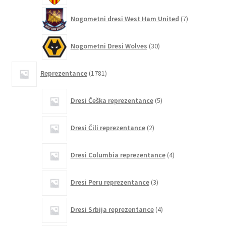
7
Nogometni dresi West Ham United
7
izdelkov
30
Nogometni Dresi Wolves
30
izdelkov
1781
Reprezentance
1781
izdelkov
5
Dresi Češka reprezentance
5
izdelkov
2
Dresi Čili reprezentance
2
izdelka
4
Dresi Columbia reprezentance
4
izdelki
3
Dresi Peru reprezentance
3
izdelki
4
Dresi Srbija reprezentance
4
izdelki