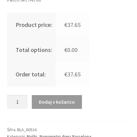
(
+
€
3.00
)
Product price:
€37.65
Total options:
€0.00
Order total:
€37.65
Kupiti
Dodaj v košarico
Poceni
Moški
Nogometni
dresi
Šifra:
BLA_80516
Kategoriji:
Moški
,
Nogometni dresi Barcelona
Barcelona