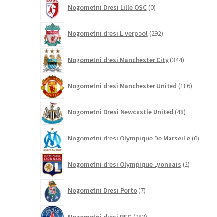
0
Nogometni Dresi Lille OSC
0
izdelkov
292
Nogometni dresi Liverpool
292
izdelkov
344
Nogometni dresi Manchester City
344
izdelkov
186
Nogometni dresi Manchester United
186
izdelkov
48
Nogometni Dresi Newcastle United
48
izdelkov
0
Nogometni dresi Olympique De Marseille
0
izdelk
2
Nogometni dresi Olympique Lyonnais
2
izdelka
7
Nogometni Dresi Porto
7
izdelkov
283
Nogometni dresi PSG
283