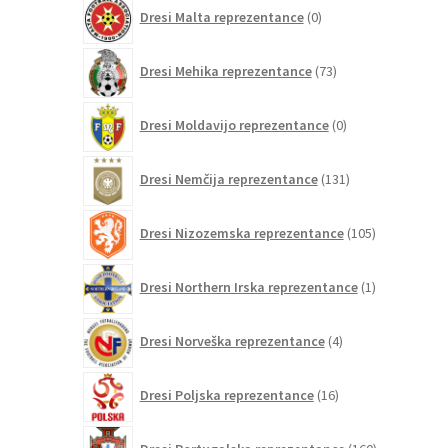
0
Dresi Malta reprezentance
0
izdelkov
73
Dresi Mehika reprezentance
73
izdelkov
0
Dresi Moldavijo reprezentance
0
izdelkov
131
Dresi Nemčija reprezentance
131
izdelkov
105
Dresi Nizozemska reprezentance
105
izdelkov
1
Dresi Northern Irska reprezentance
1
izdelek
4
Dresi Norveška reprezentance
4
izdelki
16
Dresi Poljska reprezentance
16
izdelkov
160