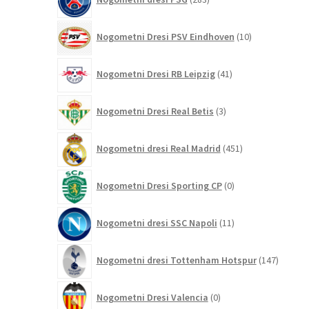
izdelkov
10
Nogometni Dresi PSV Eindhoven
10
izdelkov
41
Nogometni Dresi RB Leipzig
41
izdelkov
3
Nogometni Dresi Real Betis
3
izdelki
451
Nogometni dresi Real Madrid
451
izdelkov
0
Nogometni Dresi Sporting CP
0
izdelkov
11
Nogometni dresi SSC Napoli
11
izdelkov
147
Nogometni dresi Tottenham Hotspur
147
izdelko
0
Nogometni Dresi Valencia
0
izdelkov