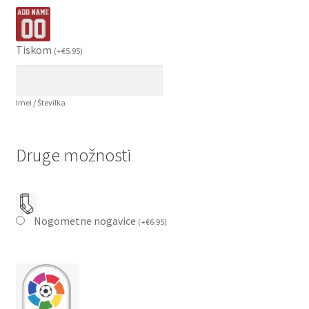
Tiskom
(
+
€
5.95
)
Imei / Številka
Druge možnosti
Nogometne nogavice
(
+
€
6.95
)