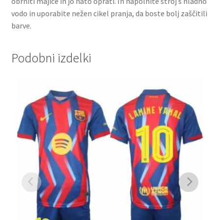
obrniti majice in jo nato oprati. In napolnite stroj s hladno
vodo in uporabite nežen cikel pranja, da boste bolj zaščitili
barve.
Podobni izdelki