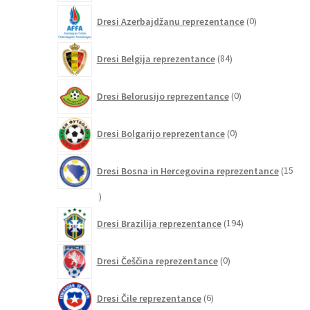
0
Dresi Azerbajdžanu reprezentance
0
izdelkov
84
Dresi Belgija reprezentance
84
izdelkov
0
Dresi Belorusijo reprezentance
0
izdelkov
0
Dresi Bolgarijo reprezentance
0
izdelkov
Dresi Bosna in Hercegovina reprezentance
15
15
izdelkov
194
Dresi Brazilija reprezentance
194
izdelkov
0
Dresi Češčina reprezentance
0
izdelkov
6
Dresi Čile reprezentance
6
izdelkov