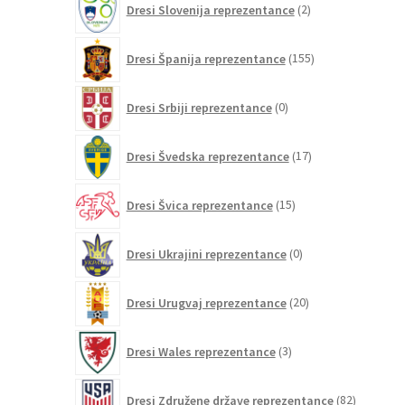
Dresi Slovenija reprezentance
2
izdelka
155
Dresi Španija reprezentance
155
izdelkov
0
Dresi Srbiji reprezentance
0
izdelkov
17
Dresi Švedska reprezentance
17
izdelkov
15
Dresi Švica reprezentance
15
izdelkov
0
Dresi Ukrajini reprezentance
0
izdelkov
20
Dresi Urugvaj reprezentance
20
izdelkov
3
Dresi Wales reprezentance
3
izdelki
82
Dresi Združene države reprezentance
82