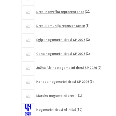
22
Dresi Norveška reprezentance
22
izdelkov
3
Dresi Romunija reprezentance
3
izdelki
2
Egipt nogometni dresi SP 2026
2
izdelka
1
Gana nogometni dresi SP 2026
1
izdelek
6
Južna Afrika nogometni dresi SP 2026
6
izdelkov
3
Kanada nogometni dresi SP 2026
3
izdelki
21
Maroko nogometni dresi
21
izdelkov
10
Nogometni dresi Al-Hilal
10
izdelkov