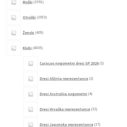
Moški
3391
izdelkov
izdelka
2053
Otroški
2053
izdelkov
405
Ženski
405
izdelkov
4035
Klubi
4035
izdelkov
2
Curaçao nogometni dresi SP 2026
2
izdelka
2
Dresi Alžirija reprezentance
2
izdelka
4
Dresi Avstralija nogometni
4
izdelki
32
Dresi Hrvaška reprezentance
32
izdelkov
27
Dresi Japonska reprezentance
27
izdelkov