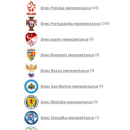
16
Dresi Poljska reprezentance
16
izdelkov
160
Dresi Portugalska reprezentance
160
izdelkov
6
Dresi puran reprezentance
6
izdelkov
0
Dresi Romuniji reprezentance
0
izdelkov
0
Dresi Rusija reprezentance
0
izdelkov
0
Dresi San Marino reprezentance
0
izdelkov
9
Dresi Škotska reprezentance
9
izdelkov
2
Dresi Slovaška reprezentance
2
izdelka
2