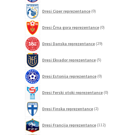
0
Dresi Ciper reprezentance
0
izdelkov
0
Dresi Črna gora reprezentance
0
izdelkov
29
Dresi Danska reprezentance
29
izdelkov
5
Dresi Ekvador reprezentance
5
izdelkov
0
Dresi Estonija reprezentance
0
izdelkov
0
Dresi Ferski otoki reprezentance
0
izdelkov
2
Dresi Finska reprezentance
2
izdelka
112
Dresi Francija reprezentance
112
izdelkov