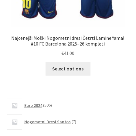
Najcenejši Moški Nogometni dresi Četrti Lamine Yamal
#10 FC Barcelona 2025–26 kompleti
€
41.00
Ta
Select options
izdelek
ima
več
različic.
506
Možnosti
Euro 2024
506
izdelkov
lahko
7
izberete
Nogometni Dresi Santos
7
izdelkov
na
strani
3391