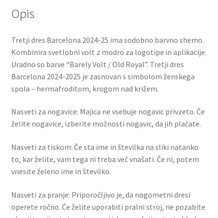
7
Opis
količina
Tretji dres Barcelona 2024-25 ima sodobno barvno shemo.
Kombinira svetlobni volt z modro za logotipe in aplikacije.
Uradno so barve “Barely Volt / Old Royal”. Tretji dres
Barcelona 2024-2025 je zasnovan s simbolom ženskega
spola – hermafroditom, krogom nad križem.
Nasveti za nogavice: Majica ne vsebuje nogavic privzeto. Če
želite nogavice, izberite možnosti nogavic, da jih plačate.
Nasveti za tiskom: Če sta ime in številka na sliki natanko
to, kar želite, vam tega ni treba več vnašati. Če ni, potem
vnesite želeno ime in številko.
Nasveti za pranje: Priporočljivo je, da nogometni dresi
operete ročno. Če želite uporabiti pralni stroj, ne pozabite