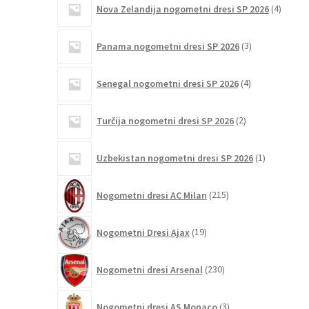
Nova Zelandija nogometni dresi SP 2026
4
izdelki
3
Panama nogometni dresi SP 2026
3
izdelki
4
Senegal nogometni dresi SP 2026
4
izdelki
2
Turčija nogometni dresi SP 2026
2
izdelka
1
Uzbekistan nogometni dresi SP 2026
1
izdelek
215
Nogometni dresi AC Milan
215
izdelkov
19
Nogometni Dresi Ajax
19
izdelkov
230
Nogometni dresi Arsenal
230
izdelkov
3
Nogometni dresi AS Monaco
3