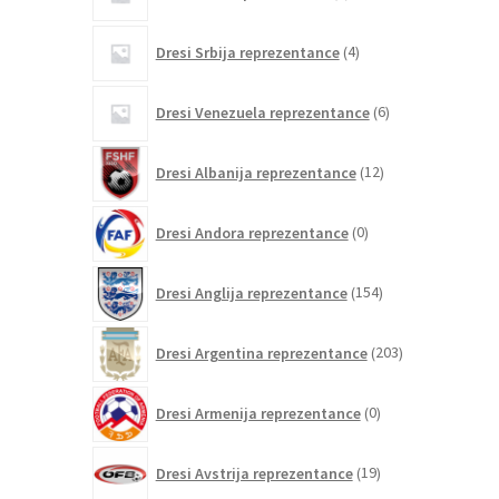
izdelki
4
Dresi Srbija reprezentance
4
izdelki
6
Dresi Venezuela reprezentance
6
izdelkov
12
Dresi Albanija reprezentance
12
izdelkov
0
Dresi Andora reprezentance
0
izdelkov
154
Dresi Anglija reprezentance
154
izdelkov
203
Dresi Argentina reprezentance
203
izdelki
0
Dresi Armenija reprezentance
0
izdelkov
19
Dresi Avstrija reprezentance
19
izdelkov