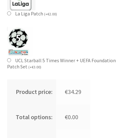
La Liga Patch
(
+
€
2.00
)
UCL Starball 5 Times Winner + UEFA Foundation
Patch Set
(
+
€
3.00
)
Product price:
€34.29
Total options:
€0.00