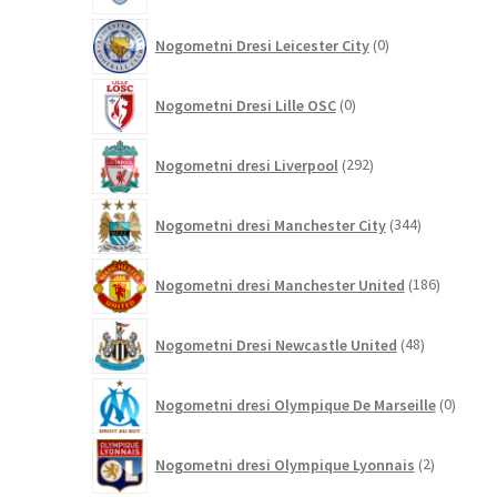
0
Nogometni Dresi Leicester City
0
izdelkov
0
Nogometni Dresi Lille OSC
0
izdelkov
292
Nogometni dresi Liverpool
292
izdelkov
344
Nogometni dresi Manchester City
344
izdelkov
186
Nogometni dresi Manchester United
186
izdelkov
48
Nogometni Dresi Newcastle United
48
izdelkov
0
Nogometni dresi Olympique De Marseille
0
izdelk
2
Nogometni dresi Olympique Lyonnais
2
izdelka