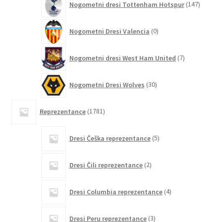
Nogometni dresi Tottenham Hotspur
147
izdelko
0
Nogometni Dresi Valencia
0
izdelkov
7
Nogometni dresi West Ham United
7
izdelkov
30
Nogometni Dresi Wolves
30
izdelkov
1781
Reprezentance
1781
izdelkov
5
Dresi Češka reprezentance
5
izdelkov
2
Dresi Čili reprezentance
2
izdelka
4
Dresi Columbia reprezentance
4
izdelki
3
Dresi Peru reprezentance
3