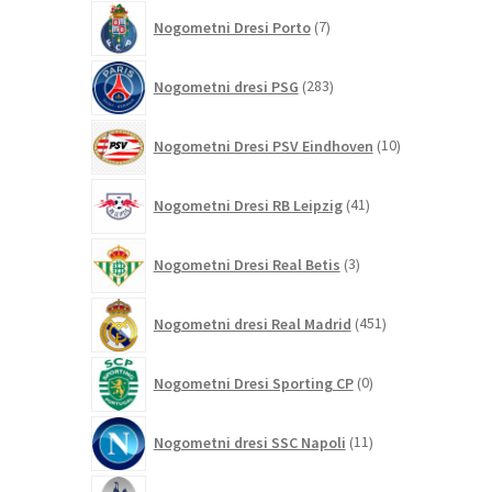
7
Nogometni Dresi Porto
7
izdelkov
283
Nogometni dresi PSG
283
izdelkov
10
Nogometni Dresi PSV Eindhoven
10
izdelkov
41
Nogometni Dresi RB Leipzig
41
izdelkov
3
Nogometni Dresi Real Betis
3
izdelki
451
Nogometni dresi Real Madrid
451
izdelkov
0
Nogometni Dresi Sporting CP
0
izdelkov
11
Nogometni dresi SSC Napoli
11
izdelkov
147