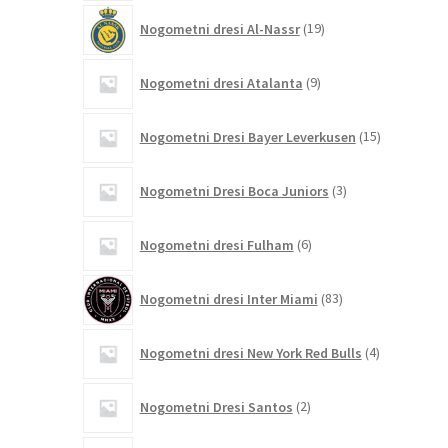
19
Nogometni dresi Al-Nassr
19
izdelkov
9
Nogometni dresi Atalanta
9
izdelkov
15
Nogometni Dresi Bayer Leverkusen
15
izdelkov
3
Nogometni Dresi Boca Juniors
3
izdelki
6
Nogometni dresi Fulham
6
izdelkov
83
Nogometni dresi Inter Miami
83
izdelkov
4
Nogometni dresi New York Red Bulls
4
izdelki
2
Nogometni Dresi Santos
2
izdelka
4