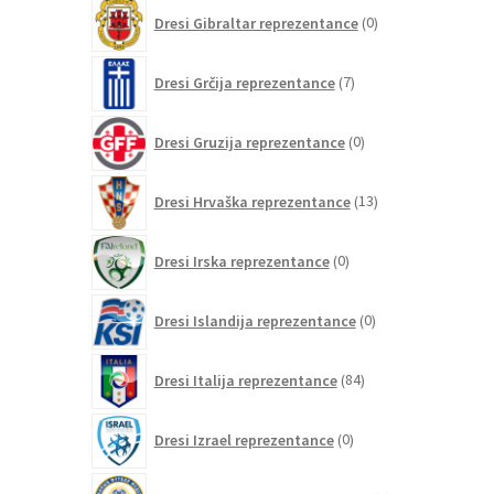
0
Dresi Gibraltar reprezentance
0
izdelkov
7
Dresi Grčija reprezentance
7
izdelkov
0
Dresi Gruzija reprezentance
0
izdelkov
13
Dresi Hrvaška reprezentance
13
izdelkov
0
Dresi Irska reprezentance
0
izdelkov
0
Dresi Islandija reprezentance
0
izdelkov
84
Dresi Italija reprezentance
84
izdelkov
0
Dresi Izrael reprezentance
0
izdelkov
0