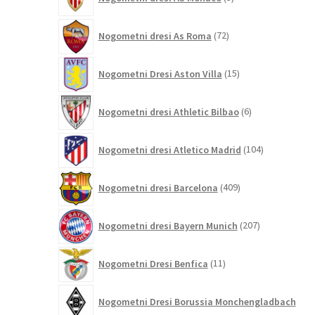
izdelki
72
Nogometni dresi As Roma
72
izdelkov
15
Nogometni Dresi Aston Villa
15
izdelkov
6
Nogometni dresi Athletic Bilbao
6
izdelkov
104
Nogometni dresi Atletico Madrid
104
izdelki
409
Nogometni dresi Barcelona
409
izdelkov
207
Nogometni dresi Bayern Munich
207
izdelkov
11
Nogometni Dresi Benfica
11
izdelkov
Nogometni Dresi Borussia Monchengladbach