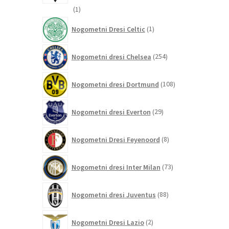
1
1
izdelek
1
Nogometni Dresi Celtic
1
izdelek
254
Nogometni dresi Chelsea
254
izdelkov
108
Nogometni dresi Dortmund
108
izdelkov
29
Nogometni dresi Everton
29
izdelkov
8
Nogometni Dresi Feyenoord
8
izdelkov
73
Nogometni dresi Inter Milan
73
izdelkov
88
Nogometni dresi Juventus
88
izdelkov
2
Nogometni Dresi Lazio
2
izdelka