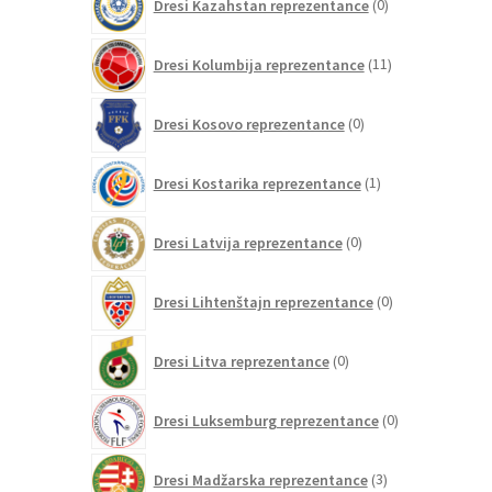
Dresi Kazahstan reprezentance
0
izdelkov
11
Dresi Kolumbija reprezentance
11
izdelkov
0
Dresi Kosovo reprezentance
0
izdelkov
1
Dresi Kostarika reprezentance
1
izdelek
0
Dresi Latvija reprezentance
0
izdelkov
0
Dresi Lihtenštajn reprezentance
0
izdelkov
0
Dresi Litva reprezentance
0
izdelkov
0
Dresi Luksemburg reprezentance
0
izdelkov
3
Dresi Madžarska reprezentance
3
izdelki