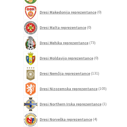
0
Dresi Makedonija reprezentance
0
izdelkov
0
Dresi Malta reprezentance
0
izdelkov
73
Dresi Mehika reprezentance
73
izdelkov
0
Dresi Moldavijo reprezentance
0
izdelkov
131
Dresi Nemčija reprezentance
131
izdelkov
105
Dresi Nizozemska reprezentance
105
izdelkov
1
Dresi Northern Irska reprezentance
1
izdelek
4
Dresi Norveška reprezentance
4
izdelki