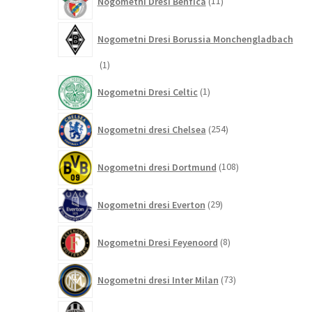
Nogometni Dresi Benfica
11
izdelkov
Nogometni Dresi Borussia Monchengladbach
1
1
izdelek
1
Nogometni Dresi Celtic
1
izdelek
254
Nogometni dresi Chelsea
254
izdelkov
108
Nogometni dresi Dortmund
108
izdelkov
29
Nogometni dresi Everton
29
izdelkov
8
Nogometni Dresi Feyenoord
8
izdelkov
73
Nogometni dresi Inter Milan
73
izdelkov
88