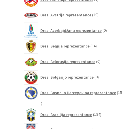
izdelkov
19
Dresi Avstrija reprezentance
19
izdelkov
0
Dresi Azerbajdžanu reprezentance
0
izdelkov
84
Dresi Belgija reprezentance
84
izdelkov
0
Dresi Belorusijo reprezentance
0
izdelkov
0
Dresi Bolgarijo reprezentance
0
izdelkov
Dresi Bosna in Hercegovina reprezentance
15
15
izdelkov
194
Dresi Brazilija reprezentance
194
izdelkov
0