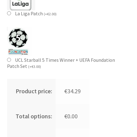
La Liga Patch
(
+
€
2.00
)
UCL Starball 5 Times Winner + UEFA Foundation
Patch Set
(
+
€
3.00
)
Product price:
€34.29
Total options:
€0.00