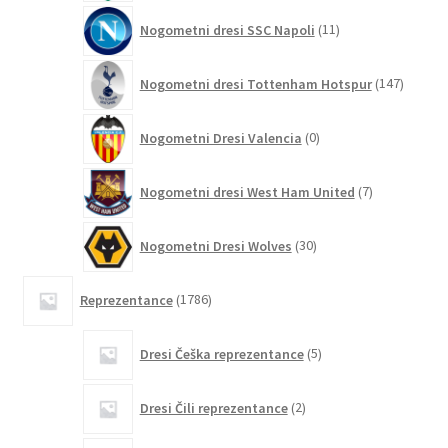
11
Nogometni dresi SSC Napoli
11
izdelkov
147
Nogometni dresi Tottenham Hotspur
147
izdelko
0
Nogometni Dresi Valencia
0
izdelkov
7
Nogometni dresi West Ham United
7
izdelkov
30
Nogometni Dresi Wolves
30
izdelkov
1786
Reprezentance
1786
izdelkov
5
Dresi Češka reprezentance
5
izdelkov
2
Dresi Čili reprezentance
2
izdelka