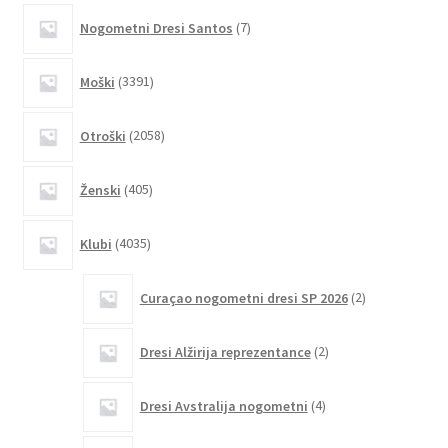
7
izberete
Nogometni Dresi Santos
7
izdelkov
na
strani
3391
Moški
3391
izdelkov
izdelka
2058
Otroški
2058
izdelkov
405
Ženski
405
izdelkov
4035
Klubi
4035
izdelkov
2
Curaçao nogometni dresi SP 2026
2
izdelka
2
Dresi Alžirija reprezentance
2
izdelka
4
Dresi Avstralija nogometni
4
izdelki
32