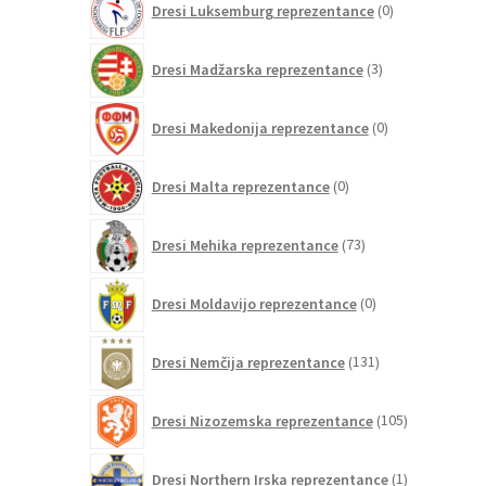
Dresi Luksemburg reprezentance
0
izdelkov
3
Dresi Madžarska reprezentance
3
izdelki
0
Dresi Makedonija reprezentance
0
izdelkov
0
Dresi Malta reprezentance
0
izdelkov
73
Dresi Mehika reprezentance
73
izdelkov
0
Dresi Moldavijo reprezentance
0
izdelkov
131
Dresi Nemčija reprezentance
131
izdelkov
105
Dresi Nizozemska reprezentance
105
izdelkov
1
Dresi Northern Irska reprezentance
1