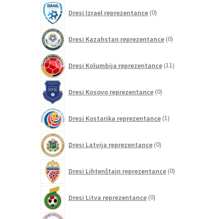
0
Dresi Izrael reprezentance
0
izdelkov
0
Dresi Kazahstan reprezentance
0
izdelkov
11
Dresi Kolumbija reprezentance
11
izdelkov
0
Dresi Kosovo reprezentance
0
izdelkov
1
Dresi Kostarika reprezentance
1
izdelek
0
Dresi Latvija reprezentance
0
izdelkov
0
Dresi Lihtenštajn reprezentance
0
izdelkov
0
Dresi Litva reprezentance
0
izdelkov
0