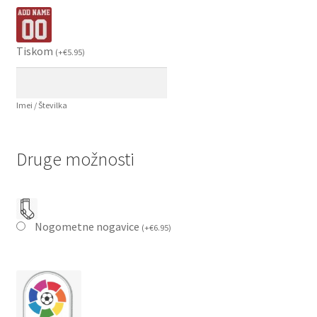
Tiskom
(
+
€
5.95
)
Imei / Številka
Druge možnosti
Nogometne nogavice
(
+
€
6.95
)