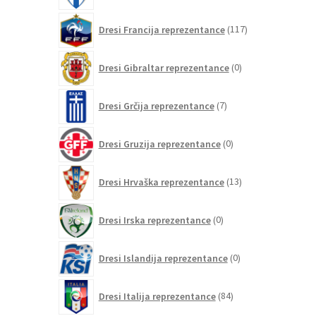
117
Dresi Francija reprezentance
117
izdelkov
0
Dresi Gibraltar reprezentance
0
izdelkov
7
Dresi Grčija reprezentance
7
izdelkov
0
Dresi Gruzija reprezentance
0
izdelkov
13
Dresi Hrvaška reprezentance
13
izdelkov
0
Dresi Irska reprezentance
0
izdelkov
0
Dresi Islandija reprezentance
0
izdelkov
84
Dresi Italija reprezentance
84
izdelkov