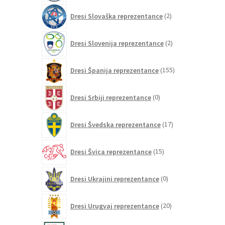
2
Dresi Slovaška reprezentance
2
izdelka
2
Dresi Slovenija reprezentance
2
izdelka
155
Dresi Španija reprezentance
155
izdelkov
0
Dresi Srbiji reprezentance
0
izdelkov
17
Dresi Švedska reprezentance
17
izdelkov
15
Dresi Švica reprezentance
15
izdelkov
0
Dresi Ukrajini reprezentance
0
izdelkov
20
Dresi Urugvaj reprezentance
20
izdelkov