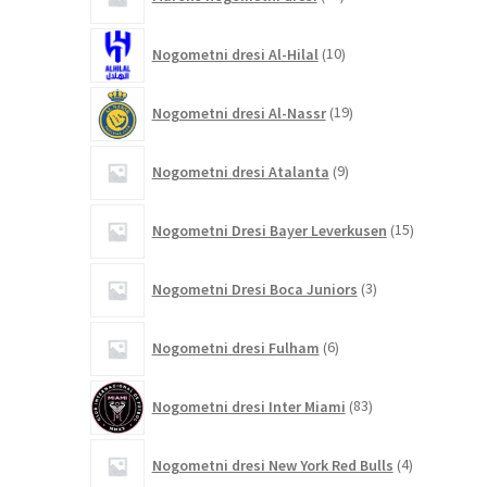
izdelkov
10
Nogometni dresi Al-Hilal
10
izdelkov
19
Nogometni dresi Al-Nassr
19
izdelkov
9
Nogometni dresi Atalanta
9
izdelkov
15
Nogometni Dresi Bayer Leverkusen
15
izdelkov
3
Nogometni Dresi Boca Juniors
3
izdelki
6
Nogometni dresi Fulham
6
izdelkov
83
Nogometni dresi Inter Miami
83
izdelkov
4
Nogometni dresi New York Red Bulls
4
izdelki