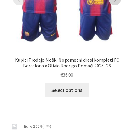
Kupiti Prodajo Moški Nogometni dresi kompleti FC
K
Barcelona x Olivia Rodrigo Domači 2025–26
Go
€
36.00
Ta
Select options
izdelek
ima
več
različic.
506
Možnosti
Euro 2024
506
izdelkov
lahko