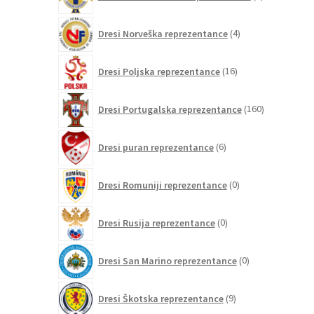
izdelek
4
Dresi Norveška reprezentance
4
izdelki
16
Dresi Poljska reprezentance
16
izdelkov
160
Dresi Portugalska reprezentance
160
izdelkov
6
Dresi puran reprezentance
6
izdelkov
0
Dresi Romuniji reprezentance
0
izdelkov
0
Dresi Rusija reprezentance
0
izdelkov
0
Dresi San Marino reprezentance
0
izdelkov
9
Dresi Škotska reprezentance
9
izdelkov