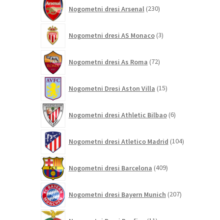
230
Nogometni dresi Arsenal
230
izdelkov
3
Nogometni dresi AS Monaco
3
izdelki
72
Nogometni dresi As Roma
72
izdelkov
15
Nogometni Dresi Aston Villa
15
izdelkov
6
Nogometni dresi Athletic Bilbao
6
izdelkov
104
Nogometni dresi Atletico Madrid
104
izdelki
409
Nogometni dresi Barcelona
409
izdelkov
207
Nogometni dresi Bayern Munich
207
izdelkov
11