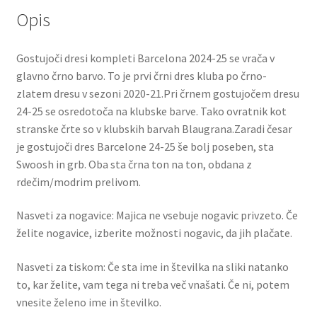
Opis
Gostujoči dresi kompleti Barcelona 2024-25 se vrača v
glavno črno barvo. To je prvi črni dres kluba po črno-
zlatem dresu v sezoni 2020-21.Pri črnem gostujočem dresu
24-25 se osredotoča na klubske barve. Tako ovratnik kot
stranske črte so v klubskih barvah Blaugrana.Zaradi česar
je gostujoči dres Barcelone 24-25 še bolj poseben, sta
Swoosh in grb. Oba sta črna ton na ton, obdana z
rdečim/modrim prelivom.
Nasveti za nogavice: Majica ne vsebuje nogavic privzeto. Če
želite nogavice, izberite možnosti nogavic, da jih plačate.
Nasveti za tiskom: Če sta ime in številka na sliki natanko
to, kar želite, vam tega ni treba več vnašati. Če ni, potem
vnesite želeno ime in številko.