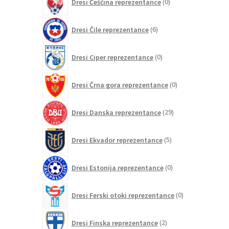
Dresi Češčina reprezentance
0
izdelkov
6
Dresi Čile reprezentance
6
izdelkov
0
Dresi Ciper reprezentance
0
izdelkov
0
Dresi Črna gora reprezentance
0
izdelkov
29
Dresi Danska reprezentance
29
izdelkov
5
Dresi Ekvador reprezentance
5
izdelkov
0
Dresi Estonija reprezentance
0
izdelkov
0
Dresi Ferski otoki reprezentance
0
izdelkov
2
Dresi Finska reprezentance
2
izdelka