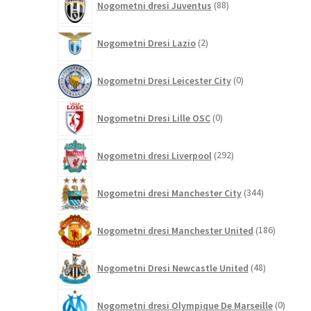
Nogometni dresi Juventus
88
izdelkov
2
Nogometni Dresi Lazio
2
izdelka
0
Nogometni Dresi Leicester City
0
izdelkov
0
Nogometni Dresi Lille OSC
0
izdelkov
292
Nogometni dresi Liverpool
292
izdelkov
344
Nogometni dresi Manchester City
344
izdelkov
186
Nogometni dresi Manchester United
186
izdelkov
48
Nogometni Dresi Newcastle United
48
izdelkov
0
Nogometni dresi Olympique De Marseille
0