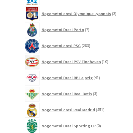
izdelk
2
Nogometni dresi Olympique Lyonnais
2
izdelka
7
Nogometni Dresi Porto
7
izdelkov
283
Nogometni dresi PSG
283
izdelkov
10
Nogometni Dresi PSV Eindhoven
10
izdelkov
41
Nogometni Dresi RB Leipzig
41
izdelkov
3
Nogometni Dresi Real Betis
3
izdelki
451
Nogometni dresi Real Madrid
451
izdelkov
0
Nogometni Dresi Sporting CP
0
izdelkov