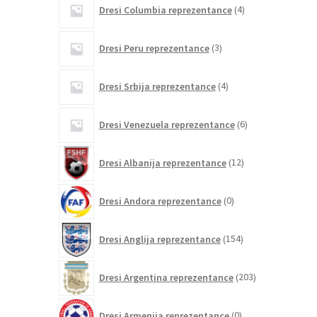
4
Dresi Columbia reprezentance
4
izdelki
3
Dresi Peru reprezentance
3
izdelki
4
Dresi Srbija reprezentance
4
izdelki
6
Dresi Venezuela reprezentance
6
izdelkov
12
Dresi Albanija reprezentance
12
izdelkov
0
Dresi Andora reprezentance
0
izdelkov
154
Dresi Anglija reprezentance
154
izdelkov
203
Dresi Argentina reprezentance
203
izdelki
0
Dresi Armenija reprezentance
0