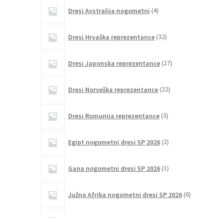
4
Dresi Avstralija nogometni
4
izdelki
32
Dresi Hrvaška reprezentance
32
izdelkov
27
Dresi Japonska reprezentance
27
izdelkov
22
Dresi Norveška reprezentance
22
izdelkov
3
Dresi Romunija reprezentance
3
izdelki
2
Egipt nogometni dresi SP 2026
2
izdelka
1
Gana nogometni dresi SP 2026
1
izdelek
6
Južna Afrika nogometni dresi SP 2026
6
izdelkov
3