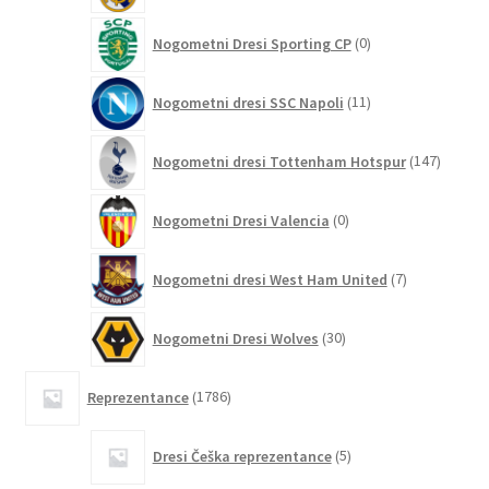
0
Nogometni Dresi Sporting CP
0
izdelkov
11
Nogometni dresi SSC Napoli
11
izdelkov
147
Nogometni dresi Tottenham Hotspur
147
izdelko
0
Nogometni Dresi Valencia
0
izdelkov
7
Nogometni dresi West Ham United
7
izdelkov
30
Nogometni Dresi Wolves
30
izdelkov
1786
Reprezentance
1786
izdelkov
5
Dresi Češka reprezentance
5
izdelkov