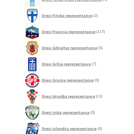
izdelkov
2
Dresi Finska reprezentance
2
izdelka
117
Dresi Francija reprezentance
117
izdelkov
0
Dresi Gibraltar reprezentance
0
izdelkov
7
Dresi Grčija reprezentance
7
izdelkov
0
Dresi Gruzija reprezentance
0
izdelkov
13
Dresi Hrvaška reprezentance
13
izdelkov
0
Dresi Irska reprezentance
0
izdelkov
0
Dresi Islandija reprezentance
0
izdelkov