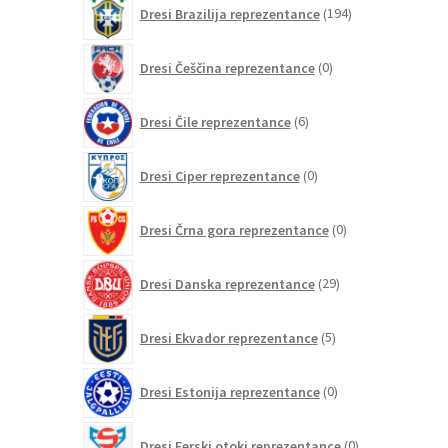
194
Dresi Brazilija reprezentance
194
izdelkov
0
Dresi Češčina reprezentance
0
izdelkov
6
Dresi Čile reprezentance
6
izdelkov
0
Dresi Ciper reprezentance
0
izdelkov
0
Dresi Črna gora reprezentance
0
izdelkov
29
Dresi Danska reprezentance
29
izdelkov
5
Dresi Ekvador reprezentance
5
izdelkov
0
Dresi Estonija reprezentance
0
izdelkov
0
Dresi Ferski otoki reprezentance
0