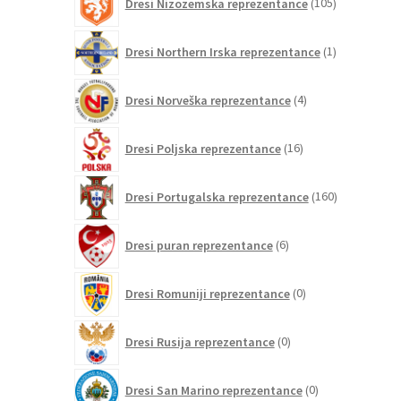
Dresi Nizozemska reprezentance
105
izdelkov
1
Dresi Northern Irska reprezentance
1
izdelek
4
Dresi Norveška reprezentance
4
izdelki
16
Dresi Poljska reprezentance
16
izdelkov
160
Dresi Portugalska reprezentance
160
izdelkov
6
Dresi puran reprezentance
6
izdelkov
0
Dresi Romuniji reprezentance
0
izdelkov
0
Dresi Rusija reprezentance
0
izdelkov
0
Dresi San Marino reprezentance
0
izdelkov