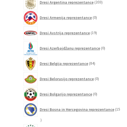
Dresi Argentina reprezentance
203
izdelki
0
Dresi Armenija reprezentance
0
izdelkov
19
Dresi Avstrija reprezentance
19
izdelkov
0
Dresi Azerbajdžanu reprezentance
0
izdelkov
84
Dresi Belgija reprezentance
84
izdelkov
0
Dresi Belorusijo reprezentance
0
izdelkov
0
Dresi Bolgarijo reprezentance
0
izdelkov
Dresi Bosna in Hercegovina reprezentance
15
15
izdelkov