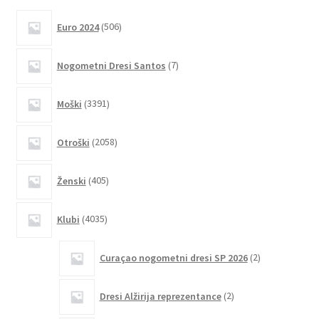
različic.
506
Euro 2024
506
izdelkov
Možnosti
lahko
7
Nogometni Dresi Santos
7
izberete
izdelkov
na
3391
Moški
3391
strani
izdelkov
izdelka
2058
Otroški
2058
izdelkov
405
Ženski
405
izdelkov
4035
Klubi
4035
izdelkov
2
Curaçao nogometni dresi SP 2026
2
izdelka
2
Dresi Alžirija reprezentance
2
izdelka