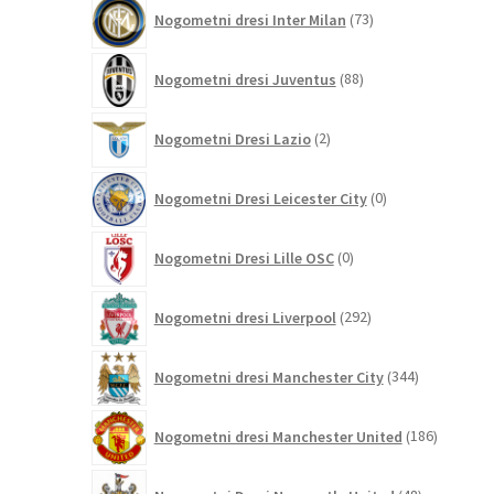
73
Nogometni dresi Inter Milan
73
izdelkov
88
Nogometni dresi Juventus
88
izdelkov
2
Nogometni Dresi Lazio
2
izdelka
0
Nogometni Dresi Leicester City
0
izdelkov
0
Nogometni Dresi Lille OSC
0
izdelkov
292
Nogometni dresi Liverpool
292
izdelkov
344
Nogometni dresi Manchester City
344
izdelkov
186
Nogometni dresi Manchester United
186
izdelkov
48