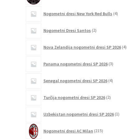
4
Nogometni dresi New York Red Bulls
4
izdelki
2
Nogometni Dresi Santos
2
izdelka
4
Nova Zelandija nogometni dresi SP 2026
4
izdelki
3
Panama nogometni dresi SP 2026
3
izdelki
4
Senegal nogometni dresi SP 2026
4
izdelki
2
Turčija nogometni dresi SP 2026
2
izdelka
1
Uzbekistan nogometni dresi SP 2026
1
izdelek
215
Nogometni dresi AC Milan
215
izdelkov