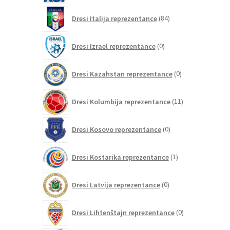
84
Dresi Italija reprezentance
84
izdelkov
0
Dresi Izrael reprezentance
0
izdelkov
0
Dresi Kazahstan reprezentance
0
izdelkov
11
Dresi Kolumbija reprezentance
11
izdelkov
0
Dresi Kosovo reprezentance
0
izdelkov
1
Dresi Kostarika reprezentance
1
izdelek
0
Dresi Latvija reprezentance
0
izdelkov
0
Dresi Lihtenštajn reprezentance
0
izdelkov