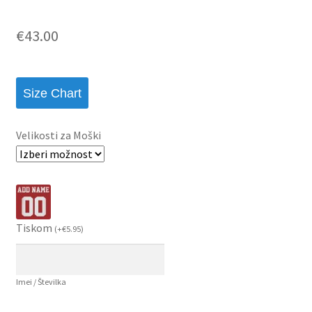
€
43.00
Size Chart
Velikosti za Moški
Tiskom
(
+
€
5.95
)
Imei / Številka