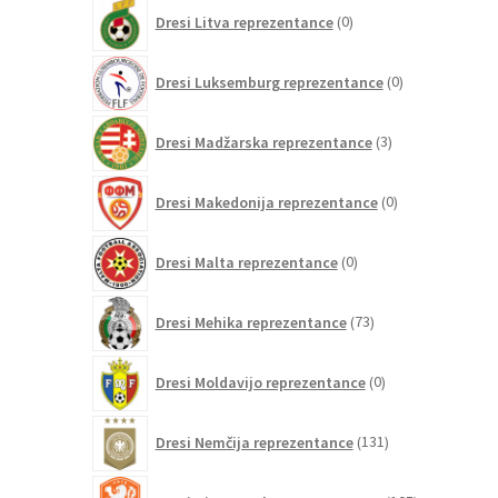
0
Dresi Litva reprezentance
0
izdelkov
0
Dresi Luksemburg reprezentance
0
izdelkov
3
Dresi Madžarska reprezentance
3
izdelki
0
Dresi Makedonija reprezentance
0
izdelkov
0
Dresi Malta reprezentance
0
izdelkov
73
Dresi Mehika reprezentance
73
izdelkov
0
Dresi Moldavijo reprezentance
0
izdelkov
131
Dresi Nemčija reprezentance
131
izdelkov
105