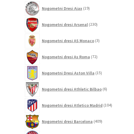
19
Nogometni Dresi Ajax
19
izdelkov
230
Nogometni dresi Arsenal
230
izdelkov
3
Nogometni dresi AS Monaco
3
izdelki
72
Nogometni dresi As Roma
72
izdelkov
15
Nogometni Dresi Aston Villa
15
izdelkov
6
Nogometni dresi Athletic Bilbao
6
izdelkov
104
Nogometni dresi Atletico Madrid
104
izdelki
409
Nogometni dresi Barcelona
409
izdelkov
207