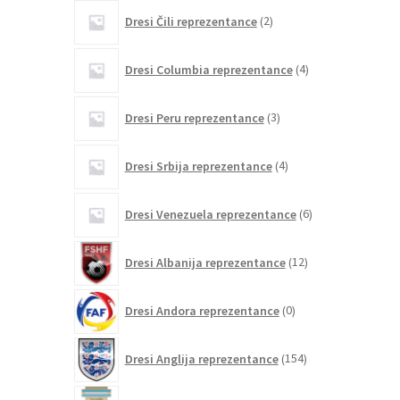
2
Dresi Čili reprezentance
2
izdelka
4
Dresi Columbia reprezentance
4
izdelki
3
Dresi Peru reprezentance
3
izdelki
4
Dresi Srbija reprezentance
4
izdelki
6
Dresi Venezuela reprezentance
6
izdelkov
12
Dresi Albanija reprezentance
12
izdelkov
0
Dresi Andora reprezentance
0
izdelkov
154
Dresi Anglija reprezentance
154
izdelkov
203