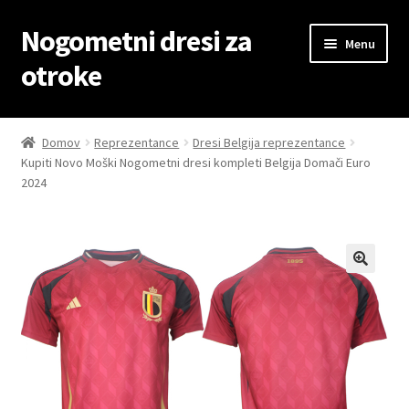
Nogometni dresi za
Skip
Skip
Menu
to
to
otroke
navigation
content
Domov
Domov
Reprezentance
Dresi Belgija reprezentance
Kupiti Novo Moški Nogometni dresi kompleti Belgija Domači Euro
Blog
2024
Kontaktiraj nas
Košarica
Moj račun
Trgovina
Zaključek nakupa