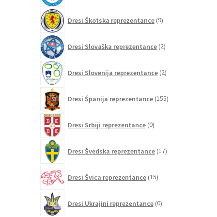
9
Dresi Škotska reprezentance
9
izdelkov
2
Dresi Slovaška reprezentance
2
izdelka
2
Dresi Slovenija reprezentance
2
izdelka
155
Dresi Španija reprezentance
155
izdelkov
0
Dresi Srbiji reprezentance
0
izdelkov
17
Dresi Švedska reprezentance
17
izdelkov
15
Dresi Švica reprezentance
15
izdelkov
0
Dresi Ukrajini reprezentance
0
izdelkov