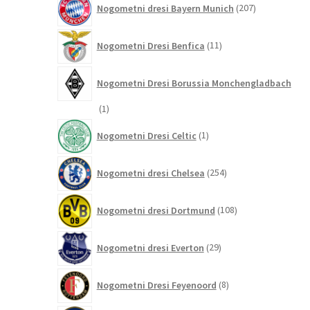
Nogometni dresi Bayern Munich
207
izdelkov
11
Nogometni Dresi Benfica
11
izdelkov
Nogometni Dresi Borussia Monchengladbach
1
1
izdelek
1
Nogometni Dresi Celtic
1
izdelek
254
Nogometni dresi Chelsea
254
izdelkov
108
Nogometni dresi Dortmund
108
izdelkov
29
Nogometni dresi Everton
29
izdelkov
8
Nogometni Dresi Feyenoord
8
izdelkov