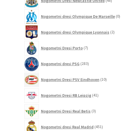
Nogometni Dresi Newcastle United
48
izdelkov
0
Nogometni dresi Olympique De Marseille
0
izdelk
2
Nogometni dresi Olympique Lyonnais
2
izdelka
7
Nogometni Dresi Porto
7
izdelkov
283
Nogometni dresi PSG
283
izdelkov
10
Nogometni Dresi PSV Eindhoven
10
izdelkov
41
Nogometni Dresi RB Leipzig
41
izdelkov
3
Nogometni Dresi Real Betis
3
izdelki
451
Nogometni dresi Real Madrid
451
izdelkov