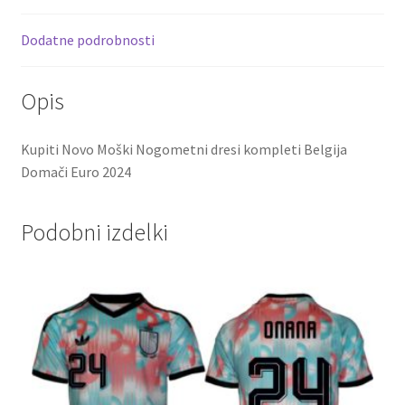
o
t
t
k
Dodatne podrobnosti
Opis
Kupiti Novo Moški Nogometni dresi kompleti Belgija
Domači Euro 2024
Podobni izdelki