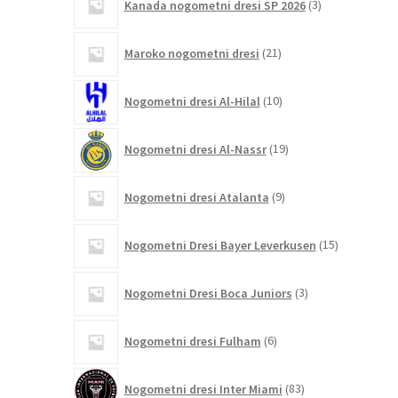
Kanada nogometni dresi SP 2026
3
izdelki
21
Maroko nogometni dresi
21
izdelkov
10
Nogometni dresi Al-Hilal
10
izdelkov
19
Nogometni dresi Al-Nassr
19
izdelkov
9
Nogometni dresi Atalanta
9
izdelkov
15
Nogometni Dresi Bayer Leverkusen
15
izdelkov
3
Nogometni Dresi Boca Juniors
3
izdelki
6
Nogometni dresi Fulham
6
izdelkov
83
Nogometni dresi Inter Miami
83
izdelkov