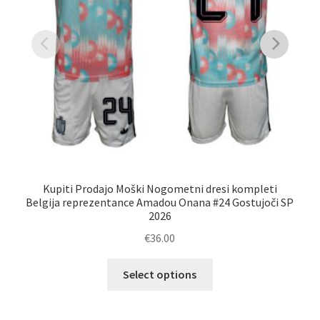
Kupiti Prodajo Moški Nogometni dresi kompleti
Belgija reprezentance Amadou Onana #24 Gostujoči SP
Bel
2026
€
36.00
Ta
Select options
izdelek
ima
več