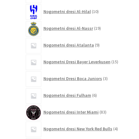
10
Nogometni dresi Al-Hilal
10
izdelkov
19
Nogometni dresi Al-Nassr
19
izdelkov
9
Nogometni dresi Atalanta
9
izdelkov
15
Nogometni Dresi Bayer Leverkusen
15
izdelkov
3
Nogometni Dresi Boca Juniors
3
izdelki
6
Nogometni dresi Fulham
6
izdelkov
83
Nogometni dresi Inter Miami
83
izdelkov
4
Nogometni dresi New York Red Bulls
4
izdelki