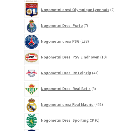
2
Nogometni dresi Olympique Lyonnais
2
izdelka
7
Nogometni Dresi Porto
7
izdelkov
283
Nogometni dresi PSG
283
izdelkov
10
Nogometni Dresi PSV Eindhoven
10
izdelkov
41
Nogometni Dresi RB Leipzig
41
izdelkov
3
Nogometni Dresi Real Betis
3
izdelki
451
Nogometni dresi Real Madrid
451
izdelkov
0
Nogometni Dresi Sporting CP
0
izdelkov