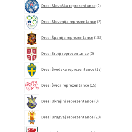
2
Dresi Slovaška reprezentance
2
izdelka
2
Dresi Slovenija reprezentance
2
izdelka
155
Dresi Španija reprezentance
155
izdelkov
0
Dresi Srbiji reprezentance
0
izdelkov
17
Dresi Švedska reprezentance
17
izdelkov
15
Dresi Švica reprezentance
15
izdelkov
0
Dresi Ukrajini reprezentance
0
izdelkov
20
Dresi Urugvaj reprezentance
20
izdelkov
3