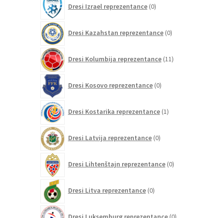
Dresi Izrael reprezentance
0
izdelkov
0
Dresi Kazahstan reprezentance
0
izdelkov
11
Dresi Kolumbija reprezentance
11
izdelkov
0
Dresi Kosovo reprezentance
0
izdelkov
1
Dresi Kostarika reprezentance
1
izdelek
0
Dresi Latvija reprezentance
0
izdelkov
0
Dresi Lihtenštajn reprezentance
0
izdelkov
0
Dresi Litva reprezentance
0
izdelkov
0
Dresi Luksemburg reprezentance
0