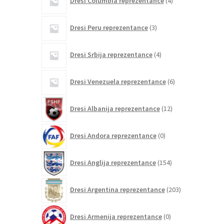
Dresi Columbia reprezentance
4
izdelki
3
Dresi Peru reprezentance
3
izdelki
4
Dresi Srbija reprezentance
4
izdelki
6
Dresi Venezuela reprezentance
6
izdelkov
12
Dresi Albanija reprezentance
12
izdelkov
0
Dresi Andora reprezentance
0
izdelkov
154
Dresi Anglija reprezentance
154
izdelkov
203
Dresi Argentina reprezentance
203
izdelki
0
Dresi Armenija reprezentance
0
izdelkov