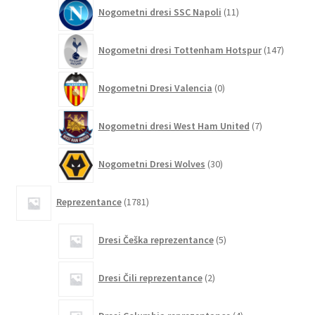
11
Nogometni dresi SSC Napoli
11
izdelkov
147
Nogometni dresi Tottenham Hotspur
147
izdelko
0
Nogometni Dresi Valencia
0
izdelkov
7
Nogometni dresi West Ham United
7
izdelkov
30
Nogometni Dresi Wolves
30
izdelkov
1781
Reprezentance
1781
izdelkov
5
Dresi Češka reprezentance
5
izdelkov
2
Dresi Čili reprezentance
2
izdelka
4