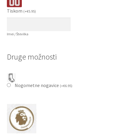
Tiskom
(
+
€
5.95
)
Imei / Številka
Druge možnosti
Nogometne nogavice
(
+
€
6.95
)