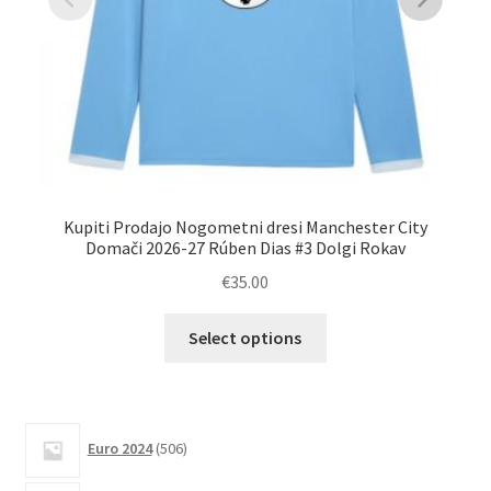
Kupiti Prodajo Nogometni dresi Manchester City
Domači 2026-27 Rúben Dias #3 Dolgi Rokav
€
35.00
Ta
Select options
izdelek
ima
več
različic.
506
Euro 2024
506
izdelkov
Možnosti
lahko