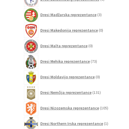
izdelkov
3
Dresi Madžarska reprezentance
3
izdelki
0
Dresi Makedonija reprezentance
0
izdelkov
0
Dresi Malta reprezentance
0
izdelkov
73
Dresi Mehika reprezentance
73
izdelkov
0
Dresi Moldavijo reprezentance
0
izdelkov
131
Dresi Nemčija reprezentance
131
izdelkov
105
Dresi Nizozemska reprezentance
105
izdelkov
1
Dresi Northern Irska reprezentance
1
izdelek