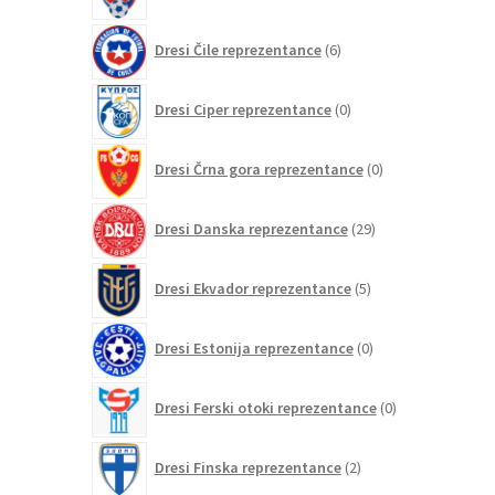
6
Dresi Čile reprezentance
6
izdelkov
0
Dresi Ciper reprezentance
0
izdelkov
0
Dresi Črna gora reprezentance
0
izdelkov
29
Dresi Danska reprezentance
29
izdelkov
5
Dresi Ekvador reprezentance
5
izdelkov
0
Dresi Estonija reprezentance
0
izdelkov
0
Dresi Ferski otoki reprezentance
0
izdelkov
2
Dresi Finska reprezentance
2
izdelka