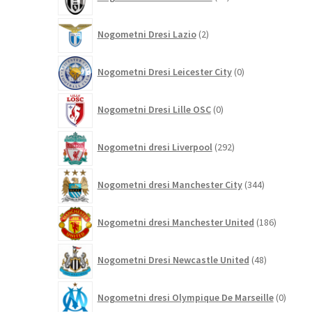
izdelkov
2
Nogometni Dresi Lazio
2
izdelka
0
Nogometni Dresi Leicester City
0
izdelkov
0
Nogometni Dresi Lille OSC
0
izdelkov
292
Nogometni dresi Liverpool
292
izdelkov
344
Nogometni dresi Manchester City
344
izdelkov
186
Nogometni dresi Manchester United
186
izdelkov
48
Nogometni Dresi Newcastle United
48
izdelkov
0
Nogometni dresi Olympique De Marseille
0
izdelk