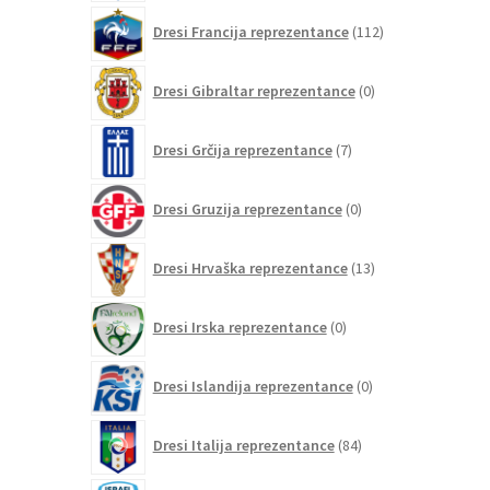
112
Dresi Francija reprezentance
112
izdelkov
0
Dresi Gibraltar reprezentance
0
izdelkov
7
Dresi Grčija reprezentance
7
izdelkov
0
Dresi Gruzija reprezentance
0
izdelkov
13
Dresi Hrvaška reprezentance
13
izdelkov
0
Dresi Irska reprezentance
0
izdelkov
0
Dresi Islandija reprezentance
0
izdelkov
84
Dresi Italija reprezentance
84
izdelkov
0