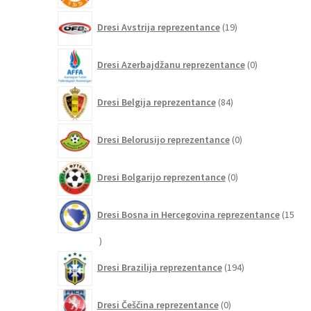
19
Dresi Avstrija reprezentance
19
izdelkov
0
Dresi Azerbajdžanu reprezentance
0
izdelkov
84
Dresi Belgija reprezentance
84
izdelkov
0
Dresi Belorusijo reprezentance
0
izdelkov
0
Dresi Bolgarijo reprezentance
0
izdelkov
Dresi Bosna in Hercegovina reprezentance
15
15
izdelkov
194
Dresi Brazilija reprezentance
194
izdelkov
0
Dresi Češčina reprezentance
0
izdelkov