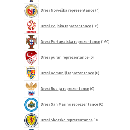
4
Dresi Norveška reprezentance
4
izdelki
16
Dresi Poljska reprezentance
16
izdelkov
160
Dresi Portugalska reprezentance
160
izdelkov
6
Dresi puran reprezentance
6
izdelkov
0
Dresi Romuniji reprezentance
0
izdelkov
0
Dresi Rusija reprezentance
0
izdelkov
0
Dresi San Marino reprezentance
0
izdelkov
9
Dresi Škotska reprezentance
9
izdelkov