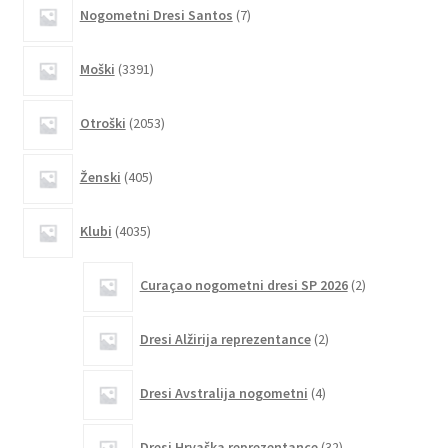
7
Nogometni Dresi Santos
7
izberete
izdelkov
na
3391
Moški
3391
strani
izdelkov
izdelka
2053
Otroški
2053
izdelkov
405
Ženski
405
izdelkov
4035
Klubi
4035
izdelkov
2
Curaçao nogometni dresi SP 2026
2
izdelka
2
Dresi Alžirija reprezentance
2
izdelka
4
Dresi Avstralija nogometni
4
izdelki
32
Dresi Hrvaška reprezentance
32