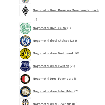
Nogometni Dresi Borussia Monchengladbach
1
1
izdelek
1
Nogometni Dresi Celtic
1
izdelek
254
Nogometni dresi Chelsea
254
izdelkov
108
Nogometni dresi Dortmund
108
izdelkov
29
Nogometni dresi Everton
29
izdelkov
8
Nogometni Dresi Feyenoord
8
izdelkov
73
Nogometni dresi Inter Milan
73
izdelkov
88
Nogometni dresi Juventus
88