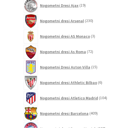
19
Nogometni Dresi Ajax
19
izdelkov
230
Nogometni dresi Arsenal
230
izdelkov
3
Nogometni dresi AS Monaco
3
izdelki
72
Nogometni dresi As Roma
72
izdelkov
15
Nogometni Dresi Aston Villa
15
izdelkov
6
Nogometni dresi Athletic Bilbao
6
izdelkov
104
Nogometni dresi Atletico Madrid
104
izdelki
409
Nogometni dresi Barcelona
409
izdelkov
207