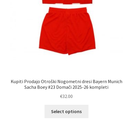
M
Kupiti Prodajo Otroški Nogometni dresi Bayern Munich
Sacha Boey #23 Domači 2025-26 kompleti
€
32.00
Ta
Select options
izdelek
ima
več