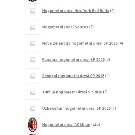
4
Nogometni dresi New York Red Bulls
4
izdelki
2
Nogometni Dresi Santos
2
izdelka
4
Nova Zelandija nogometni dresi SP 2026
4
izdelki
3
Panama nogometni dresi SP 2026
3
izdelki
4
Senegal nogometni dresi SP 2026
4
izdelki
2
Turčija nogometni dresi SP 2026
2
izdelka
1
Uzbekistan nogometni dresi SP 2026
1
izdelek
215
Nogometni dresi AC Milan
215
izdelkov