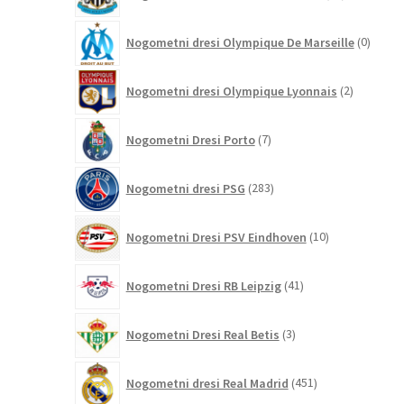
izdelkov
0
Nogometni dresi Olympique De Marseille
0
izdelk
2
Nogometni dresi Olympique Lyonnais
2
izdelka
7
Nogometni Dresi Porto
7
izdelkov
283
Nogometni dresi PSG
283
izdelkov
10
Nogometni Dresi PSV Eindhoven
10
izdelkov
41
Nogometni Dresi RB Leipzig
41
izdelkov
3
Nogometni Dresi Real Betis
3
izdelki
451
Nogometni dresi Real Madrid
451
izdelkov