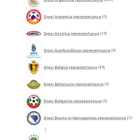
izdelki
0
Dresi Armenija reprezentance
0
izdelkov
19
Dresi Avstrija reprezentance
19
izdelkov
0
Dresi Azerbajdžanu reprezentance
0
izdelkov
84
Dresi Belgija reprezentance
84
izdelkov
0
Dresi Belorusijo reprezentance
0
izdelkov
0
Dresi Bolgarijo reprezentance
0
izdelkov
Dresi Bosna in Hercegovina reprezentance
15
15
izdelkov
194