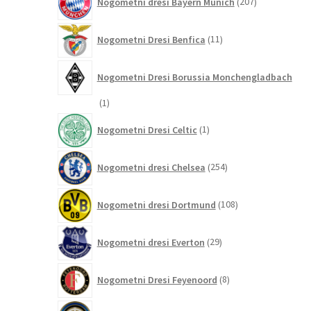
Nogometni dresi Bayern Munich
207
izdelkov
11
Nogometni Dresi Benfica
11
izdelkov
Nogometni Dresi Borussia Monchengladbach
1
1
izdelek
1
Nogometni Dresi Celtic
1
izdelek
254
Nogometni dresi Chelsea
254
izdelkov
108
Nogometni dresi Dortmund
108
izdelkov
29
Nogometni dresi Everton
29
izdelkov
8
Nogometni Dresi Feyenoord
8
izdelkov
73