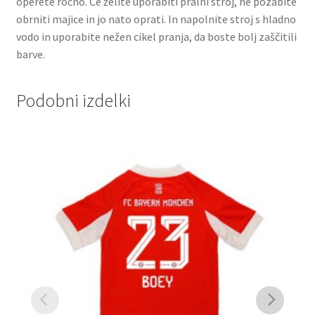
operete ročno. Če želite uporabiti pralni stroj, ne pozabite
obrniti majice in jo nato oprati. In napolnite stroj s hladno
vodo in uporabite nežen cikel pranja, da boste bolj zaščitili
barve.
Podobni izdelki