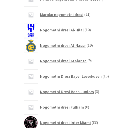
izdelki
21
Maroko nogometni dresi
21
izdelkov
10
Nogometni dresi Al-Hilal
10
izdelkov
19
Nogometni dresi Al-Nassr
19
izdelkov
9
Nogometni dresi Atalanta
9
izdelkov
15
Nogometni Dresi Bayer Leverkusen
15
izdelkov
3
Nogometni Dresi Boca Juniors
3
izdelki
6
Nogometni dresi Fulham
6
izdelkov
83
Nogometni dresi Inter Miami
83
izdelkov