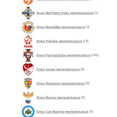
izdelkov
1
Dresi Northern Irska reprezentance
1
izdelek
4
Dresi Norveška reprezentance
4
izdelki
16
Dresi Poljska reprezentance
16
izdelkov
160
Dresi Portugalska reprezentance
160
izdelkov
6
Dresi puran reprezentance
6
izdelkov
0
Dresi Romuniji reprezentance
0
izdelkov
0
Dresi Rusija reprezentance
0
izdelkov
0
Dresi San Marino reprezentance
0
izdelkov