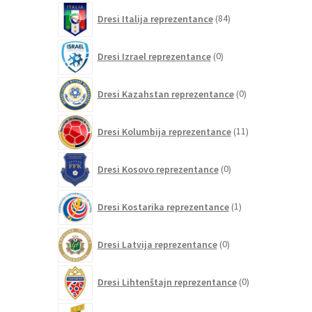
84
Dresi Italija reprezentance
84
izdelkov
0
Dresi Izrael reprezentance
0
izdelkov
0
Dresi Kazahstan reprezentance
0
izdelkov
11
Dresi Kolumbija reprezentance
11
izdelkov
0
Dresi Kosovo reprezentance
0
izdelkov
1
Dresi Kostarika reprezentance
1
izdelek
0
Dresi Latvija reprezentance
0
izdelkov
0
Dresi Lihtenštajn reprezentance
0
izdelkov
0