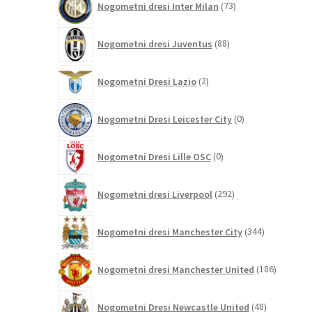
Nogometni dresi Inter Milan
73
izdelkov
88
Nogometni dresi Juventus
88
izdelkov
2
Nogometni Dresi Lazio
2
izdelka
0
Nogometni Dresi Leicester City
0
izdelkov
0
Nogometni Dresi Lille OSC
0
izdelkov
292
Nogometni dresi Liverpool
292
izdelkov
344
Nogometni dresi Manchester City
344
izdelkov
186
Nogometni dresi Manchester United
186
izdelkov
48
Nogometni Dresi Newcastle United
48