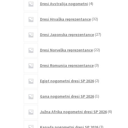
Dresi Avstralija nogometni
4
izdelki
32
Dresi Hrvaška reprezentance
32
izdelkov
27
Dresi Japonska reprezentance
27
izdelkov
22
Dresi Norveška reprezentance
22
izdelkov
3
Dresi Romunija reprezentance
3
izdelki
2
Egipt nogometni dresi SP 2026
2
izdelka
1
Gana nogometni dresi SP 2026
1
izdelek
6
Južna Afrika nogometni dresi SP 2026
6
izdelkov
3
Kanada nogometni dresi SP 2026
3