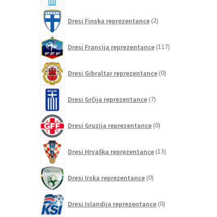
2
Dresi Finska reprezentance
2
izdelka
117
Dresi Francija reprezentance
117
izdelkov
0
Dresi Gibraltar reprezentance
0
izdelkov
7
Dresi Grčija reprezentance
7
izdelkov
0
Dresi Gruzija reprezentance
0
izdelkov
13
Dresi Hrvaška reprezentance
13
izdelkov
0
Dresi Irska reprezentance
0
izdelkov
0
Dresi Islandija reprezentance
0
izdelkov