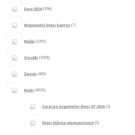
različic.
506
Euro 2024
506
izdelkov
Možnosti
lahko
7
Nogometni Dresi Santos
7
izberete
izdelkov
na
3391
Moški
3391
strani
izdelkov
izdelka
2058
Otroški
2058
izdelkov
405
Ženski
405
izdelkov
4035
Klubi
4035
izdelkov
2
Curaçao nogometni dresi SP 2026
2
izdelka
2
Dresi Alžirija reprezentance
2
izdelka
4