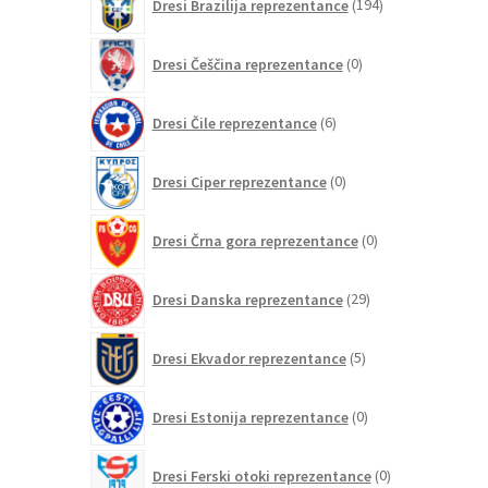
Dresi Brazilija reprezentance
194
izdelkov
0
Dresi Češčina reprezentance
0
izdelkov
6
Dresi Čile reprezentance
6
izdelkov
0
Dresi Ciper reprezentance
0
izdelkov
0
Dresi Črna gora reprezentance
0
izdelkov
29
Dresi Danska reprezentance
29
izdelkov
5
Dresi Ekvador reprezentance
5
izdelkov
0
Dresi Estonija reprezentance
0
izdelkov
0
Dresi Ferski otoki reprezentance
0
izdelkov