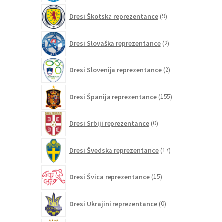
9
Dresi Škotska reprezentance
9
izdelkov
2
Dresi Slovaška reprezentance
2
izdelka
2
Dresi Slovenija reprezentance
2
izdelka
155
Dresi Španija reprezentance
155
izdelkov
0
Dresi Srbiji reprezentance
0
izdelkov
17
Dresi Švedska reprezentance
17
izdelkov
15
Dresi Švica reprezentance
15
izdelkov
0
Dresi Ukrajini reprezentance
0
izdelkov