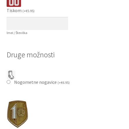
Tiskom
(
+
€
5.95
)
Imei / Številka
Druge možnosti
Nogometne nogavice
(
+
€
6.95
)