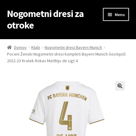
Nogometni dresi za
Skip
Skip
Menu
to
to
otroke
navigation
content
Domov
Domov
Klubi
Nogometni dresi Bayern Munich
Poceni Ženski Nogometni dresi kompleti Bayern Munich Gostujoči
Blog
2022-23 Kratek Rokav Matthijs de Ligt 4
Kontaktiraj nas
Košarica
Moj račun
Trgovina
Zaključek nakupa