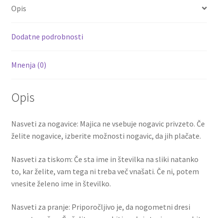
o
er
l
es
di
e
de
Opis
o
t
t
Ligt
4
k
Dodatne podrobnosti
količina
Mnenja (0)
Opis
Nasveti za nogavice: Majica ne vsebuje nogavic privzeto. Če
želite nogavice, izberite možnosti nogavic, da jih plačate.
Nasveti za tiskom: Če sta ime in številka na sliki natanko
to, kar želite, vam tega ni treba več vnašati. Če ni, potem
vnesite želeno ime in številko.
Nasveti za pranje: Priporočljivo je, da nogometni dresi