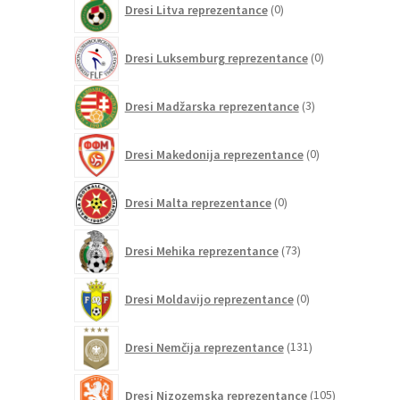
Dresi Litva reprezentance
0
izdelkov
0
Dresi Luksemburg reprezentance
0
izdelkov
3
Dresi Madžarska reprezentance
3
izdelki
0
Dresi Makedonija reprezentance
0
izdelkov
0
Dresi Malta reprezentance
0
izdelkov
73
Dresi Mehika reprezentance
73
izdelkov
0
Dresi Moldavijo reprezentance
0
izdelkov
131
Dresi Nemčija reprezentance
131
izdelkov
105
Dresi Nizozemska reprezentance
105