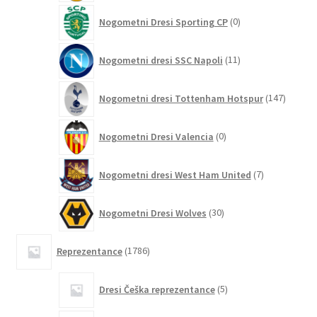
0
Nogometni Dresi Sporting CP
0
izdelkov
11
Nogometni dresi SSC Napoli
11
izdelkov
147
Nogometni dresi Tottenham Hotspur
147
izdelko
0
Nogometni Dresi Valencia
0
izdelkov
7
Nogometni dresi West Ham United
7
izdelkov
30
Nogometni Dresi Wolves
30
izdelkov
1786
Reprezentance
1786
izdelkov
5
Dresi Češka reprezentance
5
izdelkov