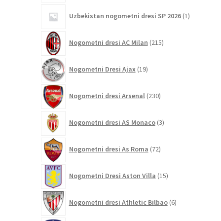
1
Uzbekistan nogometni dresi SP 2026
1
izdelek
215
Nogometni dresi AC Milan
215
izdelkov
19
Nogometni Dresi Ajax
19
izdelkov
230
Nogometni dresi Arsenal
230
izdelkov
3
Nogometni dresi AS Monaco
3
izdelki
72
Nogometni dresi As Roma
72
izdelkov
15
Nogometni Dresi Aston Villa
15
izdelkov
6
Nogometni dresi Athletic Bilbao
6
izdelkov