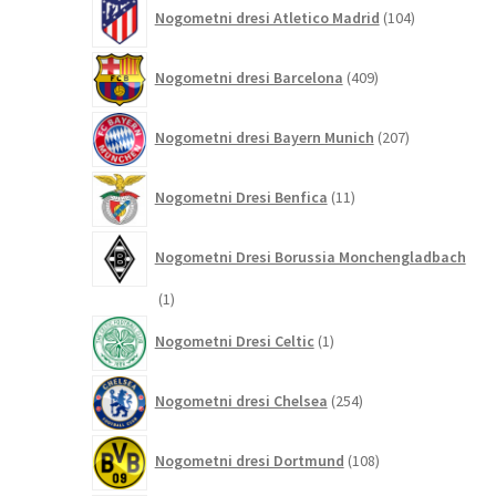
104
Nogometni dresi Atletico Madrid
104
izdelki
409
Nogometni dresi Barcelona
409
izdelkov
207
Nogometni dresi Bayern Munich
207
izdelkov
11
Nogometni Dresi Benfica
11
izdelkov
Nogometni Dresi Borussia Monchengladbach
1
1
izdelek
1
Nogometni Dresi Celtic
1
izdelek
254
Nogometni dresi Chelsea
254
izdelkov
108
Nogometni dresi Dortmund
108
izdelkov