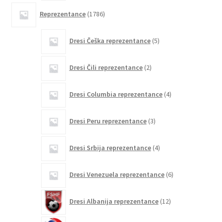
1786
Reprezentance
1786
izdelkov
5
Dresi Češka reprezentance
5
izdelkov
2
Dresi Čili reprezentance
2
izdelka
4
Dresi Columbia reprezentance
4
izdelki
3
Dresi Peru reprezentance
3
izdelki
4
Dresi Srbija reprezentance
4
izdelki
6
Dresi Venezuela reprezentance
6
izdelkov
12
Dresi Albanija reprezentance
12
izdelkov
0