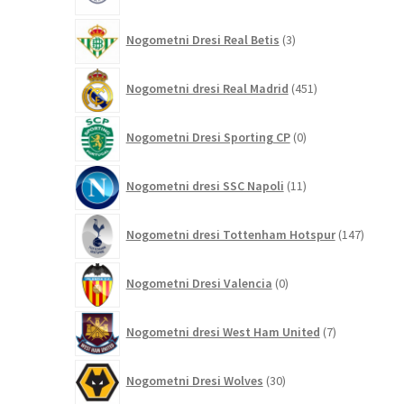
3
Nogometni Dresi Real Betis
3
izdelki
451
Nogometni dresi Real Madrid
451
izdelkov
0
Nogometni Dresi Sporting CP
0
izdelkov
11
Nogometni dresi SSC Napoli
11
izdelkov
147
Nogometni dresi Tottenham Hotspur
147
izdelko
0
Nogometni Dresi Valencia
0
izdelkov
7
Nogometni dresi West Ham United
7
izdelkov
30
Nogometni Dresi Wolves
30
izdelkov