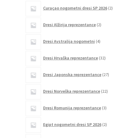
2
Curaçao nogometni dresi SP 2026
2
izdelka
2
Dresi Alžirija reprezentance
2
izdelka
4
Dresi Avstralija nogometni
4
izdelki
32
Dresi Hrvaška reprezentance
32
izdelkov
27
Dresi Japonska reprezentance
27
izdelkov
22
Dresi Norveška reprezentance
22
izdelkov
3
Dresi Romunija reprezentance
3
izdelki
2
Egipt nogometni dresi SP 2026
2
izdelka
1