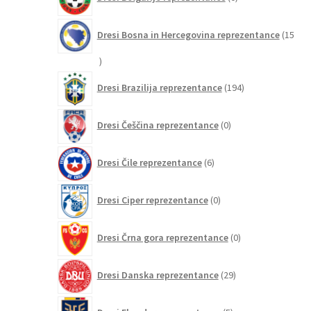
izdelkov
Dresi Bosna in Hercegovina reprezentance
15
15
izdelkov
194
Dresi Brazilija reprezentance
194
izdelkov
0
Dresi Češčina reprezentance
0
izdelkov
6
Dresi Čile reprezentance
6
izdelkov
0
Dresi Ciper reprezentance
0
izdelkov
0
Dresi Črna gora reprezentance
0
izdelkov
29
Dresi Danska reprezentance
29
izdelkov
5