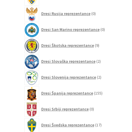
izdelkov
0
Dresi Rusija reprezentance
0
izdelkov
0
Dresi San Marino reprezentance
0
izdelkov
9
Dresi Škotska reprezentance
9
izdelkov
2
Dresi Slovaška reprezentance
2
izdelka
2
Dresi Slovenija reprezentance
2
izdelka
155
Dresi Španija reprezentance
155
izdelkov
0
Dresi Srbiji reprezentance
0
izdelkov
17
Dresi Švedska reprezentance
17
izdelkov