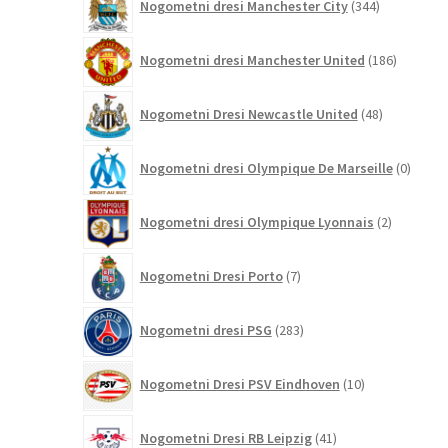
Nogometni dresi Manchester City
344
izdelkov
186
Nogometni dresi Manchester United
186
izdelkov
48
Nogometni Dresi Newcastle United
48
izdelkov
0
Nogometni dresi Olympique De Marseille
0
izdelk
2
Nogometni dresi Olympique Lyonnais
2
izdelka
7
Nogometni Dresi Porto
7
izdelkov
283
Nogometni dresi PSG
283
izdelkov
10
Nogometni Dresi PSV Eindhoven
10
izdelkov
41
Nogometni Dresi RB Leipzig
41
izdelkov