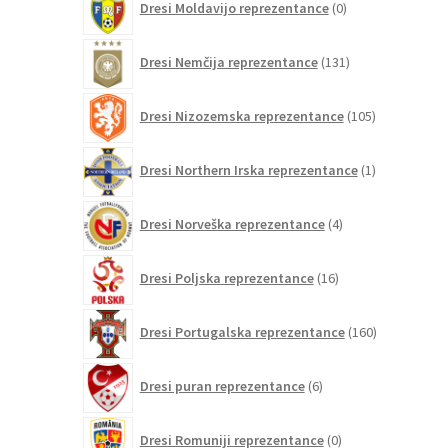
Dresi Moldavijo reprezentance
0
izdelkov
131
Dresi Nemčija reprezentance
131
izdelkov
105
Dresi Nizozemska reprezentance
105
izdelkov
1
Dresi Northern Irska reprezentance
1
izdelek
4
Dresi Norveška reprezentance
4
izdelki
16
Dresi Poljska reprezentance
16
izdelkov
160
Dresi Portugalska reprezentance
160
izdelkov
6
Dresi puran reprezentance
6
izdelkov
0
Dresi Romuniji reprezentance
0