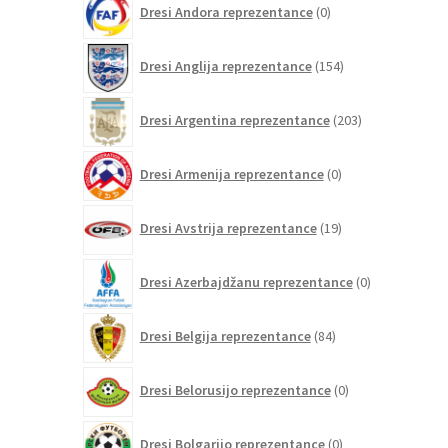
Dresi Andora reprezentance
0
izdelkov
154
Dresi Anglija reprezentance
154
izdelkov
203
Dresi Argentina reprezentance
203
izdelki
0
Dresi Armenija reprezentance
0
izdelkov
19
Dresi Avstrija reprezentance
19
izdelkov
0
Dresi Azerbajdžanu reprezentance
0
izdelkov
84
Dresi Belgija reprezentance
84
izdelkov
0
Dresi Belorusijo reprezentance
0
izdelkov
0
Dresi Bolgarijo reprezentance
0