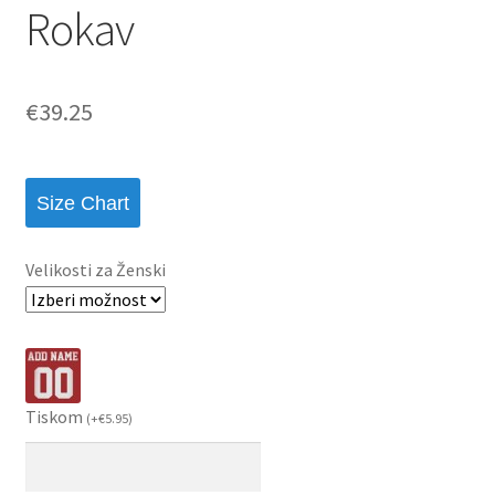
Rokav
€
39.25
Size Chart
Velikosti za Ženski
Tiskom
(
+
€
5.95
)