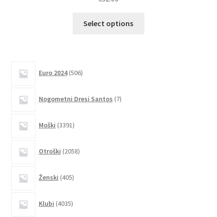
Ta
Select options
izdelek
ima
več
različic.
506
Euro 2024
506
izdelkov
Možnosti
lahko
7
Nogometni Dresi Santos
7
izberete
izdelkov
na
3391
Moški
3391
strani
izdelkov
izdelka
2058
Otroški
2058
izdelkov
405
Ženski
405
izdelkov
4035
Klubi
4035
izdelkov