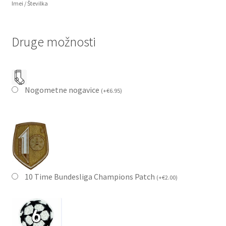
Imei / Številka
Druge možnosti
Nogometne nogavice
(
+
€
6.95
)
10 Time Bundesliga Champions Patch
(
+
€
2.00
)