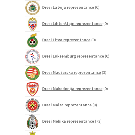
0
Dresi Latvija reprezentance
0
izdelkov
0
Dresi Lihtenštajn reprezentance
0
izdelkov
0
Dresi Litva reprezentance
0
izdelkov
0
Dresi Luksemburg reprezentance
0
izdelkov
3
Dresi Madžarska reprezentance
3
izdelki
0
Dresi Makedonija reprezentance
0
izdelkov
0
Dresi Malta reprezentance
0
izdelkov
73
Dresi Mehika reprezentance
73
izdelkov
0