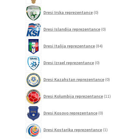
0
Dresi Irska reprezentance
0
izdelkov
0
Dresi Islandija reprezentance
0
izdelkov
84
Dresi Italija reprezentance
84
izdelkov
0
Dresi Izrael reprezentance
0
izdelkov
0
Dresi Kazahstan reprezentance
0
izdelkov
11
Dresi Kolumbija reprezentance
11
izdelkov
0
Dresi Kosovo reprezentance
0
izdelkov
1
Dresi Kostarika reprezentance
1
izdelek