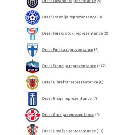
Dresi Ekvador reprezentance
5
izdelkov
0
Dresi Estonija reprezentance
0
izdelkov
0
Dresi Ferski otoki reprezentance
0
izdelkov
2
Dresi Finska reprezentance
2
izdelka
117
Dresi Francija reprezentance
117
izdelkov
0
Dresi Gibraltar reprezentance
0
izdelkov
7
Dresi Grčija reprezentance
7
izdelkov
0
Dresi Gruzija reprezentance
0
izdelkov
13
Dresi Hrvaška reprezentance
13
izdelkov