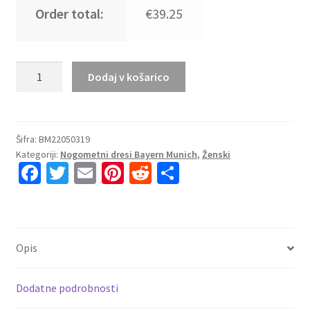
Order total:
€39.25
Poceni Ženski
Dodaj v košarico
nogometni
dresi
kompleti
Bayern
Šifra:
BM22050319
Kategoriji:
Nogometni dresi Bayern Munich
,
Ženski
Munich
Fa
T
E
Pi
R
S
Domači
ce
wi
m
nt
e
h
2023-
24
b
tt
ai
er
d
ar
Kratek
o
er
l
es
di
e
Rokav
Opis
o
t
t
količina
k
Dodatne podrobnosti