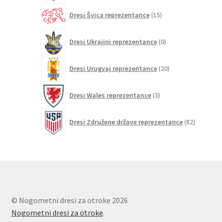
15
Dresi Švica reprezentance
15
izdelkov
0
Dresi Ukrajini reprezentance
0
izdelkov
20
Dresi Urugvaj reprezentance
20
izdelkov
3
Dresi Wales reprezentance
3
izdelki
82
Dresi Združene države reprezentance
82
izdelkov
© Nogometni dresi za otroke 2026
Nogometni dresi za otroke
.