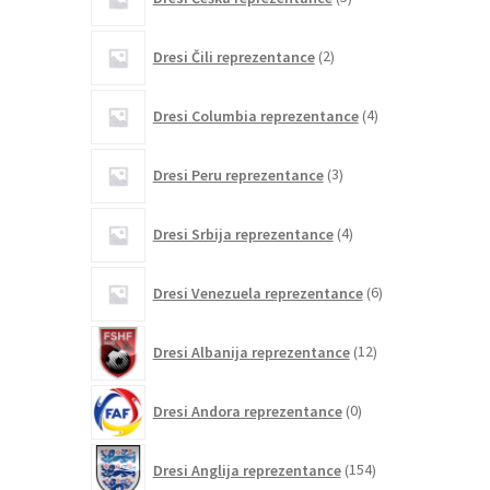
izdelkov
2
Dresi Čili reprezentance
2
izdelka
4
Dresi Columbia reprezentance
4
izdelki
3
Dresi Peru reprezentance
3
izdelki
4
Dresi Srbija reprezentance
4
izdelki
6
Dresi Venezuela reprezentance
6
izdelkov
12
Dresi Albanija reprezentance
12
izdelkov
0
Dresi Andora reprezentance
0
izdelkov
154
Dresi Anglija reprezentance
154
izdelkov