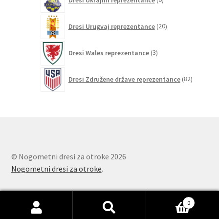
izdelkov
20
Dresi Urugvaj reprezentance
20
izdelkov
3
Dresi Wales reprezentance
3
izdelki
82
Dresi Združene države reprezentance
82
izdelkov
© Nogometni dresi za otroke 2026
Nogometni dresi za otroke
.
0
Išči:
Iskanje