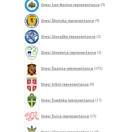
0
Dresi San Marino reprezentance
0
izdelkov
9
Dresi Škotska reprezentance
9
izdelkov
2
Dresi Slovaška reprezentance
2
izdelka
2
Dresi Slovenija reprezentance
2
izdelka
155
Dresi Španija reprezentance
155
izdelkov
0
Dresi Srbiji reprezentance
0
izdelkov
17
Dresi Švedska reprezentance
17
izdelkov
15
Dresi Švica reprezentance
15
izdelkov
0
Dresi Ukrajini reprezentance
0