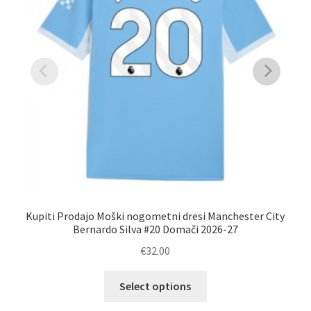
Kupiti Prodajo Moški nogometni dresi Manchester City
Kup
Bernardo Silva #20 Domači 2026-27
€
32.00
Ta
Select options
izdelek