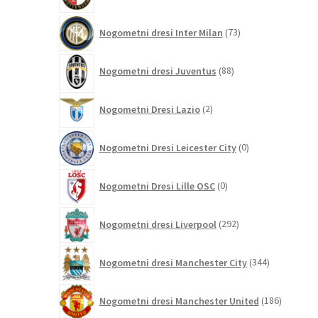
izdelkov
73
Nogometni dresi Inter Milan
73
izdelkov
88
Nogometni dresi Juventus
88
izdelkov
2
Nogometni Dresi Lazio
2
izdelka
0
Nogometni Dresi Leicester City
0
izdelkov
0
Nogometni Dresi Lille OSC
0
izdelkov
292
Nogometni dresi Liverpool
292
izdelkov
344
Nogometni dresi Manchester City
344
izdelkov
186
Nogometni dresi Manchester United
186
izdelkov