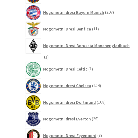
207
Nogometni dresi Bayern Munich
207
izdelkov
11
Nogometni Dresi Benfica
11
izdelkov
Nogometni Dresi Borussia Monchengladbach
1
1
izdelek
1
Nogometni Dresi Celtic
1
izdelek
254
Nogometni dresi Chelsea
254
izdelkov
108
Nogometni dresi Dortmund
108
izdelkov
29
Nogometni dresi Everton
29
izdelkov
8
Nogometni Dresi Feyenoord
8