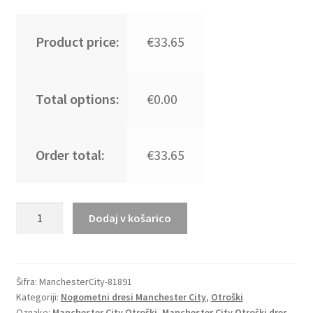
Product price:
€33.65
Total options:
€0.00
Order total:
€33.65
Otroški
Dodaj v košarico
Nogometni
dresi
Manchester
City
Šifra:
ManchesterCity-81891
Kategoriji:
Nogometni dresi Manchester City
,
Otroški
Domači
Oznake:
Manchester City Otroški
,
Manchester City Otroški dres