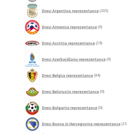
203
Dresi Argentina reprezentance
203
izdelki
0
Dresi Armenija reprezentance
0
izdelkov
19
Dresi Avstrija reprezentance
19
izdelkov
0
Dresi Azerbajdžanu reprezentance
0
izdelkov
84
Dresi Belgija reprezentance
84
izdelkov
0
Dresi Belorusijo reprezentance
0
izdelkov
0
Dresi Bolgarijo reprezentance
0
izdelkov
Dresi Bosna in Hercegovina reprezentance
15