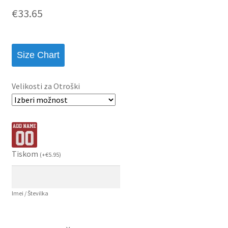
€
33.65
Size Chart
Velikosti za Otroški
Tiskom
(
+
€
5.95
)
Imei / Številka