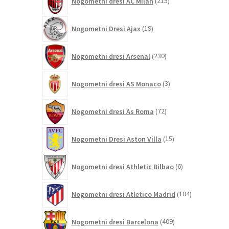
Nogometni dresi AC Milan
215
izdelkov
19
Nogometni Dresi Ajax
19
izdelkov
230
Nogometni dresi Arsenal
230
izdelkov
3
Nogometni dresi AS Monaco
3
izdelki
72
Nogometni dresi As Roma
72
izdelkov
15
Nogometni Dresi Aston Villa
15
izdelkov
6
Nogometni dresi Athletic Bilbao
6
izdelkov
104
Nogometni dresi Atletico Madrid
104
izdelki
409
Nogometni dresi Barcelona
409
izdelkov