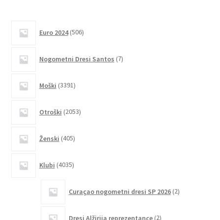
ima
več
različic.
506
Euro 2024
506
izdelkov
Možnosti
lahko
7
Nogometni Dresi Santos
7
izberete
izdelkov
na
3391
Moški
3391
strani
izdelkov
izdelka
2053
Otroški
2053
izdelkov
405
Ženski
405
izdelkov
4035
Klubi
4035
izdelkov
2
Curaçao nogometni dresi SP 2026
2
izdelka
2
Dresi Alžirija reprezentance
2