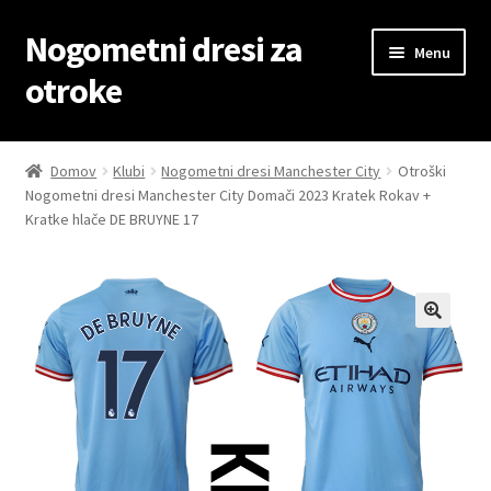
Nogometni dresi za
Skip
Skip
Menu
to
to
otroke
navigation
content
Domov
Domov
Klubi
Nogometni dresi Manchester City
Otroški
Nogometni dresi Manchester City Domači 2023 Kratek Rokav +
Blog
Kratke hlače DE BRUYNE 17
Kontaktiraj nas
Košarica
Moj račun
Trgovina
Zaključek nakupa