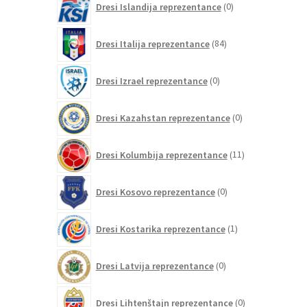
Dresi Islandija reprezentance
0
izdelkov
84
Dresi Italija reprezentance
84
izdelkov
0
Dresi Izrael reprezentance
0
izdelkov
0
Dresi Kazahstan reprezentance
0
izdelkov
11
Dresi Kolumbija reprezentance
11
izdelkov
0
Dresi Kosovo reprezentance
0
izdelkov
1
Dresi Kostarika reprezentance
1
izdelek
0
Dresi Latvija reprezentance
0
izdelkov
0
Dresi Lihtenštajn reprezentance
0