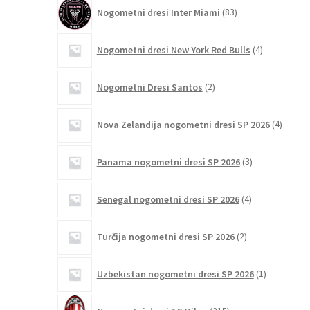
83
Nogometni dresi Inter Miami
83
izdelkov
4
Nogometni dresi New York Red Bulls
4
izdelki
2
Nogometni Dresi Santos
2
izdelka
4
Nova Zelandija nogometni dresi SP 2026
4
izdelki
3
Panama nogometni dresi SP 2026
3
izdelki
4
Senegal nogometni dresi SP 2026
4
izdelki
2
Turčija nogometni dresi SP 2026
2
izdelka
1
Uzbekistan nogometni dresi SP 2026
1
izdelek
215