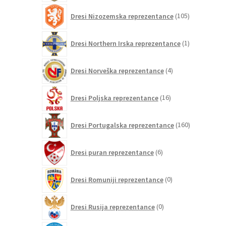
105
Dresi Nizozemska reprezentance
105
izdelkov
1
Dresi Northern Irska reprezentance
1
izdelek
4
Dresi Norveška reprezentance
4
izdelki
16
Dresi Poljska reprezentance
16
izdelkov
160
Dresi Portugalska reprezentance
160
izdelkov
6
Dresi puran reprezentance
6
izdelkov
0
Dresi Romuniji reprezentance
0
izdelkov
0
Dresi Rusija reprezentance
0
izdelkov