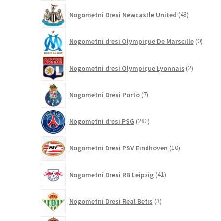
48
Nogometni Dresi Newcastle United
48
izdelkov
0
Nogometni dresi Olympique De Marseille
0
izdelk
2
Nogometni dresi Olympique Lyonnais
2
izdelka
7
Nogometni Dresi Porto
7
izdelkov
283
Nogometni dresi PSG
283
izdelkov
10
Nogometni Dresi PSV Eindhoven
10
izdelkov
41
Nogometni Dresi RB Leipzig
41
izdelkov
3
Nogometni Dresi Real Betis
3
izdelki