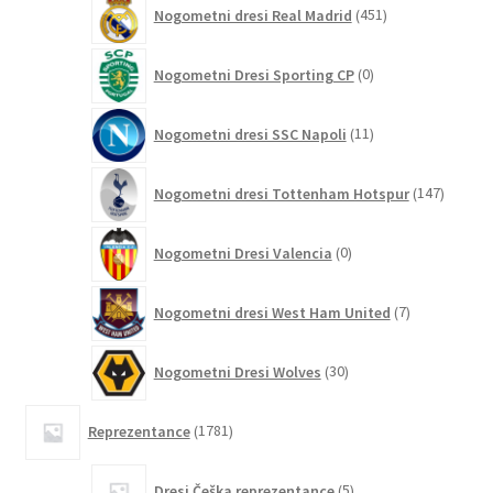
451
Nogometni dresi Real Madrid
451
izdelkov
0
Nogometni Dresi Sporting CP
0
izdelkov
11
Nogometni dresi SSC Napoli
11
izdelkov
147
Nogometni dresi Tottenham Hotspur
147
izdelko
0
Nogometni Dresi Valencia
0
izdelkov
7
Nogometni dresi West Ham United
7
izdelkov
30
Nogometni Dresi Wolves
30
izdelkov
1781
Reprezentance
1781
izdelkov
5
Dresi Češka reprezentance
5