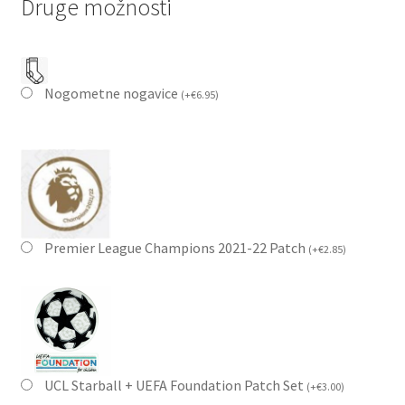
Druge možnosti
Nogometne nogavice
(
+
€
6.95
)
Premier League Champions 2021-22 Patch
(
+
€
2.85
)
UCL Starball + UEFA Foundation Patch Set
(
+
€
3.00
)