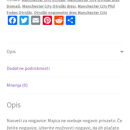
2023
Domači
,
Manchester City Otroški dresi
,
Manchester City Phil
Kratek
Foden Otroški
,
Otroški nogometni dres Manchester City
Rokav
Fa
T
E
Pi
R
S
+
ce
wi
m
nt
e
h
Kratke
b
tt
ai
er
d
ar
hlače
DE
o
er
l
es
di
e
Opis
BRUYNE
o
t
t
17
k
količina
Dodatne podrobnosti
Mnenja (0)
Opis
Nasveti za nogavice: Majica ne vsebuje nogavic privzeto. Če
želite nogavice, izberite možnosti nogavic, da jih plačate.