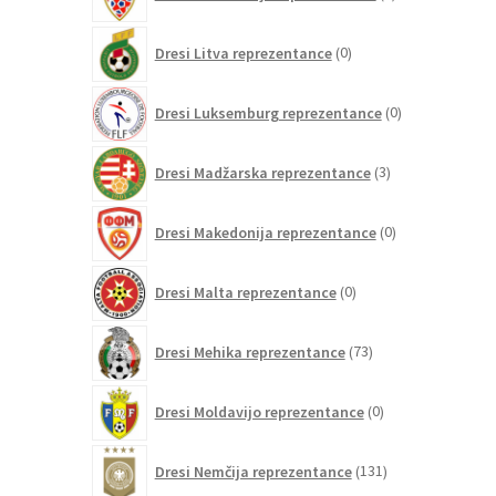
izdelkov
0
Dresi Litva reprezentance
0
izdelkov
0
Dresi Luksemburg reprezentance
0
izdelkov
3
Dresi Madžarska reprezentance
3
izdelki
0
Dresi Makedonija reprezentance
0
izdelkov
0
Dresi Malta reprezentance
0
izdelkov
73
Dresi Mehika reprezentance
73
izdelkov
0
Dresi Moldavijo reprezentance
0
izdelkov
131
Dresi Nemčija reprezentance
131
izdelkov