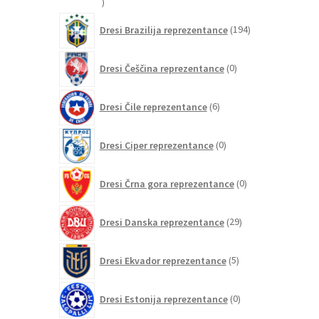
15
izdelkov
194
Dresi Brazilija reprezentance
194
izdelkov
0
Dresi Češčina reprezentance
0
izdelkov
6
Dresi Čile reprezentance
6
izdelkov
0
Dresi Ciper reprezentance
0
izdelkov
0
Dresi Črna gora reprezentance
0
izdelkov
29
Dresi Danska reprezentance
29
izdelkov
5
Dresi Ekvador reprezentance
5
izdelkov
0
Dresi Estonija reprezentance
0
izdelkov