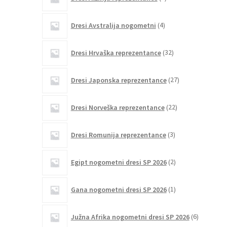
izdelka
4
Dresi Avstralija nogometni
4
izdelki
32
Dresi Hrvaška reprezentance
32
izdelkov
27
Dresi Japonska reprezentance
27
izdelkov
22
Dresi Norveška reprezentance
22
izdelkov
3
Dresi Romunija reprezentance
3
izdelki
2
Egipt nogometni dresi SP 2026
2
izdelka
1
Gana nogometni dresi SP 2026
1
izdelek
6
Južna Afrika nogometni dresi SP 2026
6
izdelkov