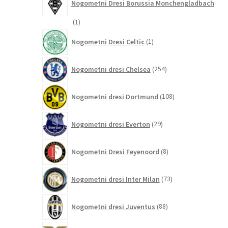
Nogometni Dresi Borussia Monchengladbach
1
1
izdelek
1
Nogometni Dresi Celtic
1
izdelek
254
Nogometni dresi Chelsea
254
izdelkov
108
Nogometni dresi Dortmund
108
izdelkov
29
Nogometni dresi Everton
29
izdelkov
8
Nogometni Dresi Feyenoord
8
izdelkov
73
Nogometni dresi Inter Milan
73
izdelkov
88
Nogometni dresi Juventus
88
izdelkov
2