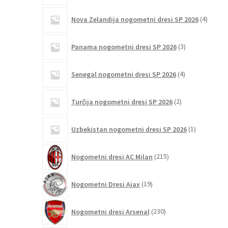
4
Nova Zelandija nogometni dresi SP 2026
4
izdelki
3
Panama nogometni dresi SP 2026
3
izdelki
4
Senegal nogometni dresi SP 2026
4
izdelki
2
Turčija nogometni dresi SP 2026
2
izdelka
1
Uzbekistan nogometni dresi SP 2026
1
izdelek
215
Nogometni dresi AC Milan
215
izdelkov
19
Nogometni Dresi Ajax
19
izdelkov
230
Nogometni dresi Arsenal
230
izdelkov