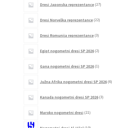
27
Dresi Japonska reprezentance
27
izdelkov
22
Dresi Norveška reprezentance
22
izdelkov
3
Dresi Romunija reprezentance
3
izdelki
2
Egipt nogometni dresi SP 2026
2
izdelka
1
Gana nogometni dresi SP 2026
1
izdelek
6
Južna Afrika nogometni dresi SP 2026
6
izdelkov
3
Kanada nogometni dresi SP 2026
3
izdelki
21
Maroko nogometni dresi
21
izdelkov
10
Nogometni dresi Al-Hilal
10