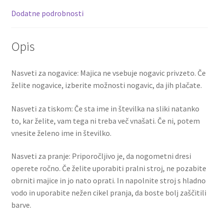
roza
k
Dodatne podrobnosti
količina
Opis
Nasveti za nogavice: Majica ne vsebuje nogavic privzeto. Če
želite nogavice, izberite možnosti nogavic, da jih plačate.
Nasveti za tiskom: Če sta ime in številka na sliki natanko
to, kar želite, vam tega ni treba več vnašati. Če ni, potem
vnesite želeno ime in številko.
Nasveti za pranje: Priporočljivo je, da nogometni dresi
operete ročno. Če želite uporabiti pralni stroj, ne pozabite
obrniti majice in jo nato oprati. In napolnite stroj s hladno
vodo in uporabite nežen cikel pranja, da boste bolj zaščitili
barve.