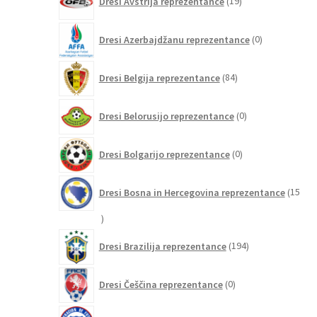
Dresi Avstrija reprezentance
19
izdelkov
0
Dresi Azerbajdžanu reprezentance
0
izdelkov
84
Dresi Belgija reprezentance
84
izdelkov
0
Dresi Belorusijo reprezentance
0
izdelkov
0
Dresi Bolgarijo reprezentance
0
izdelkov
Dresi Bosna in Hercegovina reprezentance
15
15
izdelkov
194
Dresi Brazilija reprezentance
194
izdelkov
0
Dresi Češčina reprezentance
0
izdelkov
6