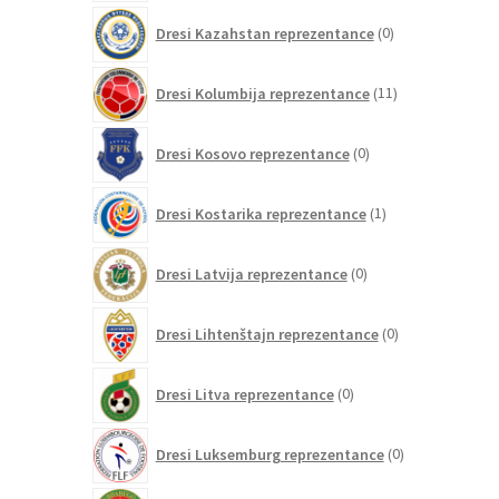
0
Dresi Kazahstan reprezentance
0
izdelkov
11
Dresi Kolumbija reprezentance
11
izdelkov
0
Dresi Kosovo reprezentance
0
izdelkov
1
Dresi Kostarika reprezentance
1
izdelek
0
Dresi Latvija reprezentance
0
izdelkov
0
Dresi Lihtenštajn reprezentance
0
izdelkov
0
Dresi Litva reprezentance
0
izdelkov
0
Dresi Luksemburg reprezentance
0
izdelkov