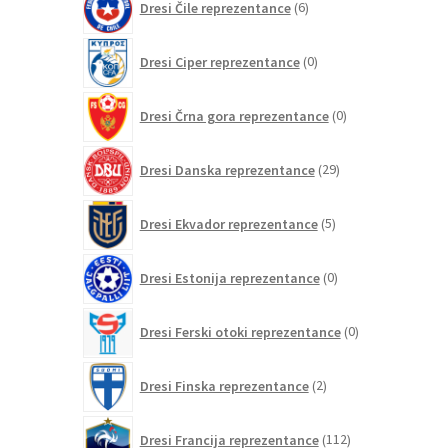
Dresi Čile reprezentance
6
izdelkov
0
Dresi Ciper reprezentance
0
izdelkov
0
Dresi Črna gora reprezentance
0
izdelkov
29
Dresi Danska reprezentance
29
izdelkov
5
Dresi Ekvador reprezentance
5
izdelkov
0
Dresi Estonija reprezentance
0
izdelkov
0
Dresi Ferski otoki reprezentance
0
izdelkov
2
Dresi Finska reprezentance
2
izdelka
112
Dresi Francija reprezentance
112