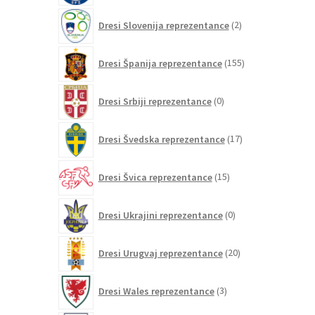
2
Dresi Slovenija reprezentance
2
izdelka
155
Dresi Španija reprezentance
155
izdelkov
0
Dresi Srbiji reprezentance
0
izdelkov
17
Dresi Švedska reprezentance
17
izdelkov
15
Dresi Švica reprezentance
15
izdelkov
0
Dresi Ukrajini reprezentance
0
izdelkov
20
Dresi Urugvaj reprezentance
20
izdelkov
3
Dresi Wales reprezentance
3
izdelki