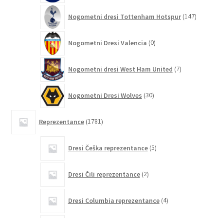
147
Nogometni dresi Tottenham Hotspur
147
izdelko
0
Nogometni Dresi Valencia
0
izdelkov
7
Nogometni dresi West Ham United
7
izdelkov
30
Nogometni Dresi Wolves
30
izdelkov
1781
Reprezentance
1781
izdelkov
5
Dresi Češka reprezentance
5
izdelkov
2
Dresi Čili reprezentance
2
izdelka
4
Dresi Columbia reprezentance
4
izdelki