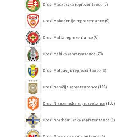
3
Dresi Madžarska reprezentance
3
izdelki
0
Dresi Makedonija reprezentance
0
izdelkov
0
Dresi Malta reprezentance
0
izdelkov
73
Dresi Mehika reprezentance
73
izdelkov
0
Dresi Moldavijo reprezentance
0
izdelkov
131
Dresi Nemčija reprezentance
131
izdelkov
105
Dresi Nizozemska reprezentance
105
izdelkov
1
Dresi Northern Irska reprezentance
1
izdelek
4
Dresi Norveška reprezentance
4