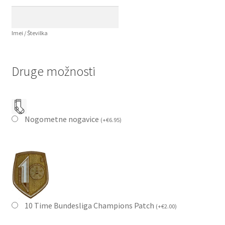
Imei / Številka
Druge možnosti
Nogometne nogavice
(
+
€
6.95
)
10 Time Bundesliga Champions Patch
(
+
€
2.00
)