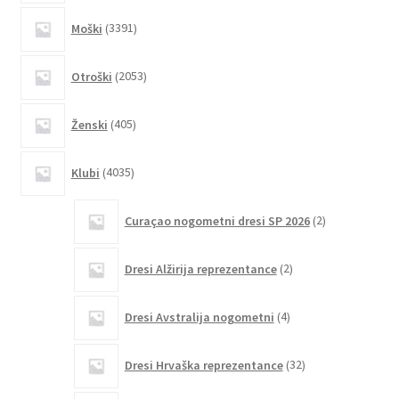
3391
Moški
3391
izdelkov
2053
Otroški
2053
izdelkov
405
Ženski
405
izdelkov
4035
Klubi
4035
izdelkov
2
Curaçao nogometni dresi SP 2026
2
izdelka
2
Dresi Alžirija reprezentance
2
izdelka
4
Dresi Avstralija nogometni
4
izdelki
32
Dresi Hrvaška reprezentance
32
izdelkov