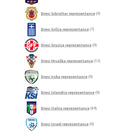
izdelkov
0
Dresi Gibraltar reprezentance
0
izdelkov
7
Dresi Grčija reprezentance
7
izdelkov
0
Dresi Gruzija reprezentance
0
izdelkov
13
Dresi Hrvaška reprezentance
13
izdelkov
0
Dresi Irska reprezentance
0
izdelkov
0
Dresi Islandija reprezentance
0
izdelkov
84
Dresi Italija reprezentance
84
izdelkov
0
Dresi Izrael reprezentance
0
izdelkov