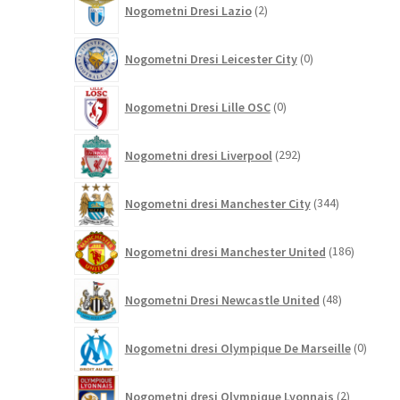
Nogometni Dresi Lazio
2
izdelka
0
Nogometni Dresi Leicester City
0
izdelkov
0
Nogometni Dresi Lille OSC
0
izdelkov
292
Nogometni dresi Liverpool
292
izdelkov
344
Nogometni dresi Manchester City
344
izdelkov
186
Nogometni dresi Manchester United
186
izdelkov
48
Nogometni Dresi Newcastle United
48
izdelkov
0
Nogometni dresi Olympique De Marseille
0
izdelk
2
Nogometni dresi Olympique Lyonnais
2