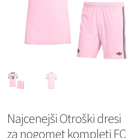
Najcenejši Otroški dresi
za nogomet kompleti FC