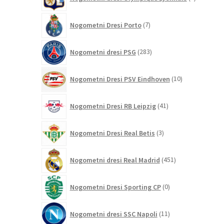
izdelka
7
Nogometni Dresi Porto
7
izdelkov
283
Nogometni dresi PSG
283
izdelkov
10
Nogometni Dresi PSV Eindhoven
10
izdelkov
41
Nogometni Dresi RB Leipzig
41
izdelkov
3
Nogometni Dresi Real Betis
3
izdelki
451
Nogometni dresi Real Madrid
451
izdelkov
0
Nogometni Dresi Sporting CP
0
izdelkov
11
Nogometni dresi SSC Napoli
11
izdelkov