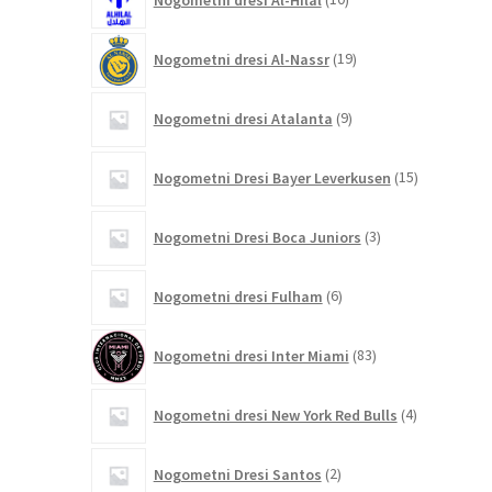
izdelkov
19
Nogometni dresi Al-Nassr
19
izdelkov
9
Nogometni dresi Atalanta
9
izdelkov
15
Nogometni Dresi Bayer Leverkusen
15
izdelkov
3
Nogometni Dresi Boca Juniors
3
izdelki
6
Nogometni dresi Fulham
6
izdelkov
83
Nogometni dresi Inter Miami
83
izdelkov
4
Nogometni dresi New York Red Bulls
4
izdelki
2
Nogometni Dresi Santos
2
izdelka