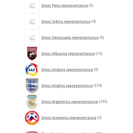
3
Dresi Peru reprezentance
3
izdelki
4
Dresi Srbija reprezentance
4
izdelki
6
Dresi Venezuela reprezentance
6
izdelkov
12
Dresi Albanija reprezentance
12
izdelkov
0
Dresi Andora reprezentance
0
izdelkov
154
Dresi Anglija reprezentance
154
izdelkov
203
Dresi Argentina reprezentance
203
izdelki
0
Dresi Armenija reprezentance
0
izdelkov
19