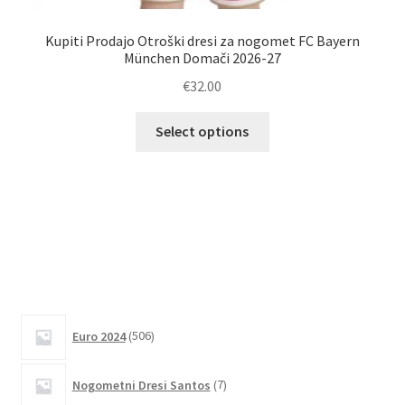
Kupiti Prodajo Otroški dresi za nogomet FC Bayern
München Domači 2026-27
€
32.00
Ta
Select options
izdelek
Kup
ima
več
različic.
Možnosti
lahko
izberete
na
506
strani
Euro 2024
506
izdelkov
izdelka
7
Nogometni Dresi Santos
7
izdelkov