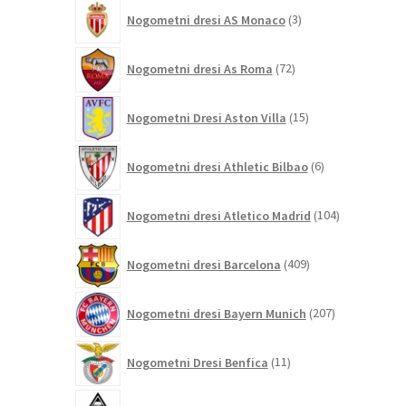
3
Nogometni dresi AS Monaco
3
izdelki
72
Nogometni dresi As Roma
72
izdelkov
15
Nogometni Dresi Aston Villa
15
izdelkov
6
Nogometni dresi Athletic Bilbao
6
izdelkov
104
Nogometni dresi Atletico Madrid
104
izdelki
409
Nogometni dresi Barcelona
409
izdelkov
207
Nogometni dresi Bayern Munich
207
izdelkov
11
Nogometni Dresi Benfica
11
izdelkov