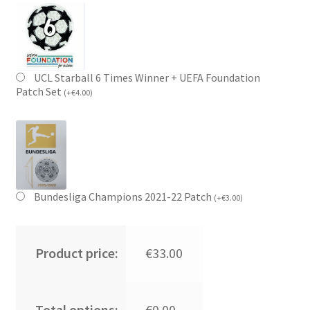
UCL Starball 6 Times Winner + UEFA Foundation
Patch Set
(
+
€
4.00
)
Bundesliga Champions 2021-22 Patch
(
+
€
3.00
)
Product price:
€33.00
Total options:
€0.00