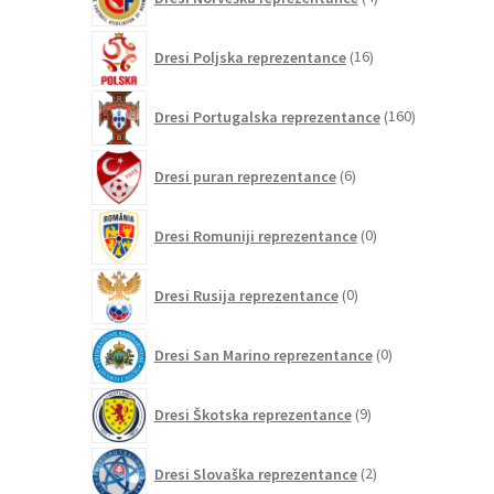
izdelki
16
Dresi Poljska reprezentance
16
izdelkov
160
Dresi Portugalska reprezentance
160
izdelkov
6
Dresi puran reprezentance
6
izdelkov
0
Dresi Romuniji reprezentance
0
izdelkov
0
Dresi Rusija reprezentance
0
izdelkov
0
Dresi San Marino reprezentance
0
izdelkov
9
Dresi Škotska reprezentance
9
izdelkov
2
Dresi Slovaška reprezentance
2
izdelka