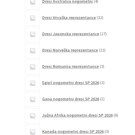
Dresi Avstralija nogometni
4
izdelki
32
Dresi Hrvaška reprezentance
32
izdelkov
27
Dresi Japonska reprezentance
27
izdelkov
22
Dresi Norveška reprezentance
22
izdelkov
3
Dresi Romunija reprezentance
3
izdelki
2
Egipt nogometni dresi SP 2026
2
izdelka
1
Gana nogometni dresi SP 2026
1
izdelek
6
Južna Afrika nogometni dresi SP 2026
6
izdelkov
3
Kanada nogometni dresi SP 2026
3
izdelki