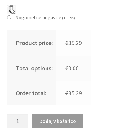
Nogometne nogavice
(
+
€
6.95
)
Product price:
€35.29
Total options:
€0.00
Order total:
€35.29
Najcenejši
Dodaj v košarico
Nogometni
dresi