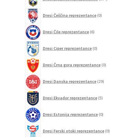
izdelkov
0
Dresi Češčina reprezentance
0
izdelkov
6
Dresi Čile reprezentance
6
izdelkov
0
Dresi Ciper reprezentance
0
izdelkov
0
Dresi Črna gora reprezentance
0
izdelkov
29
Dresi Danska reprezentance
29
izdelkov
5
Dresi Ekvador reprezentance
5
izdelkov
0
Dresi Estonija reprezentance
0
izdelkov
0
Dresi Ferski otoki reprezentance
0
izdelkov