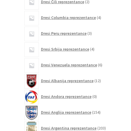
Dresi Čili reprezentance
2
izdelka
4
Dresi Columbia reprezentance
4
izdelki
3
Dresi Peru reprezentance
3
izdelki
4
Dresi Srbija reprezentance
4
izdelki
6
Dresi Venezuela reprezentance
6
izdelkov
12
Dresi Albanija reprezentance
12
izdelkov
0
Dresi Andora reprezentance
0
izdelkov
154
Dresi Anglija reprezentance
154
izdelkov
203
Dresi Argentina reprezentance
203
izdelki