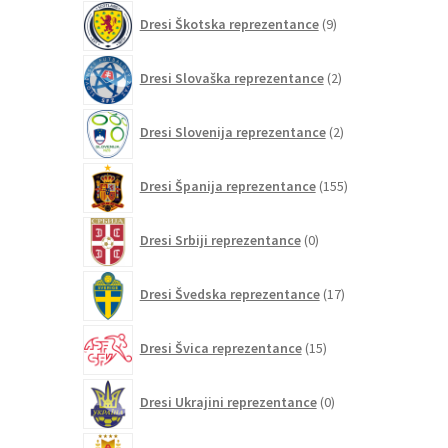
9
Dresi Škotska reprezentance
9
izdelkov
2
Dresi Slovaška reprezentance
2
izdelka
2
Dresi Slovenija reprezentance
2
izdelka
155
Dresi Španija reprezentance
155
izdelkov
0
Dresi Srbiji reprezentance
0
izdelkov
17
Dresi Švedska reprezentance
17
izdelkov
15
Dresi Švica reprezentance
15
izdelkov
0
Dresi Ukrajini reprezentance
0
izdelkov
20