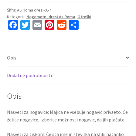
za
otroke
Šifra:
AS Roma dresi-057
Kategoriji:
Nogometni dresi As Roma
,
Otroški
AS
Fa
T
E
Pi
R
S
Roma
ce
wi
m
nt
e
h
Vratar
2024-
b
tt
ai
er
d
ar
25
o
er
l
es
di
e
rdeča
Opis
o
t
t
količina
k
Dodatne podrobnosti
Opis
Nasveti za nogavice: Majica ne vsebuje nogavic privzeto. Če
želite nogavice, izberite možnosti nogavic, da jih plačate.
Nasveti za tiskom: Če sta ime in številka na sliki natanko