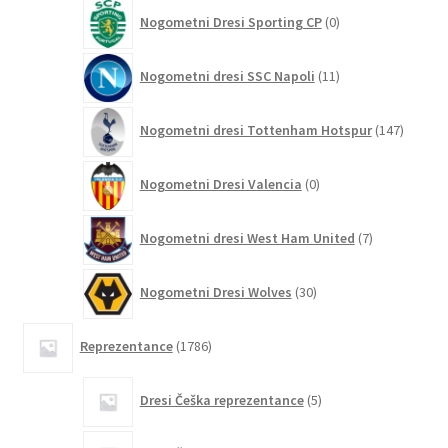
0
Nogometni Dresi Sporting CP
0
izdelkov
11
Nogometni dresi SSC Napoli
11
izdelkov
147
Nogometni dresi Tottenham Hotspur
147
izdelko
0
Nogometni Dresi Valencia
0
izdelkov
7
Nogometni dresi West Ham United
7
izdelkov
30
Nogometni Dresi Wolves
30
izdelkov
1786
Reprezentance
1786
izdelkov
5
Dresi Češka reprezentance
5
izdelkov
2