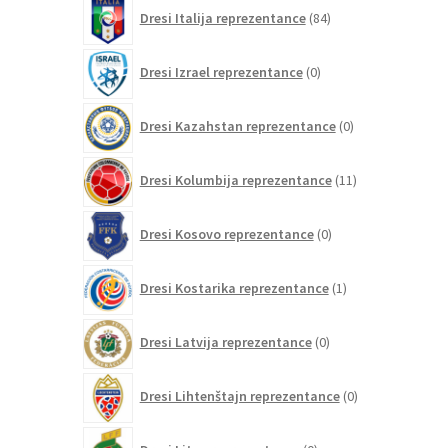
84
Dresi Italija reprezentance
84
izdelkov
0
Dresi Izrael reprezentance
0
izdelkov
0
Dresi Kazahstan reprezentance
0
izdelkov
11
Dresi Kolumbija reprezentance
11
izdelkov
0
Dresi Kosovo reprezentance
0
izdelkov
1
Dresi Kostarika reprezentance
1
izdelek
0
Dresi Latvija reprezentance
0
izdelkov
0
Dresi Lihtenštajn reprezentance
0
izdelkov
0