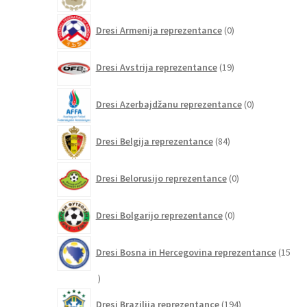
0
Dresi Armenija reprezentance
0
izdelkov
19
Dresi Avstrija reprezentance
19
izdelkov
0
Dresi Azerbajdžanu reprezentance
0
izdelkov
84
Dresi Belgija reprezentance
84
izdelkov
0
Dresi Belorusijo reprezentance
0
izdelkov
0
Dresi Bolgarijo reprezentance
0
izdelkov
Dresi Bosna in Hercegovina reprezentance
15
15
izdelkov
194
Dresi Brazilija reprezentance
194