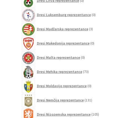
Dresi Litva reprezentance
0
izdelkov
0
Dresi Luksemburg reprezentance
0
izdelkov
3
Dresi Madžarska reprezentance
3
izdelki
0
Dresi Makedonija reprezentance
0
izdelkov
0
Dresi Malta reprezentance
0
izdelkov
73
Dresi Mehika reprezentance
73
izdelkov
0
Dresi Moldavijo reprezentance
0
izdelkov
131
Dresi Nemčija reprezentance
131
izdelkov
105
Dresi Nizozemska reprezentance
105
izdelkov