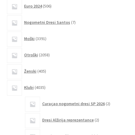
različic.
506
Euro 2024
506
izdelkov
Možnosti
lahko
7
Nogometni Dresi Santos
7
izberete
izdelkov
na
3391
Moški
3391
strani
izdelkov
izdelka
2058
Otroški
2058
izdelkov
405
Ženski
405
izdelkov
4035
Klubi
4035
izdelkov
2
Curaçao nogometni dresi SP 2026
2
izdelka
2
Dresi Alžirija reprezentance
2
izdelka
4