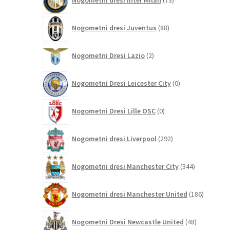
Nogometni dresi Inter Milan
73
izdelkov
88
Nogometni dresi Juventus
88
izdelkov
2
Nogometni Dresi Lazio
2
izdelka
0
Nogometni Dresi Leicester City
0
izdelkov
0
Nogometni Dresi Lille OSC
0
izdelkov
292
Nogometni dresi Liverpool
292
izdelkov
344
Nogometni dresi Manchester City
344
izdelkov
186
Nogometni dresi Manchester United
186
izdelkov
48
Nogometni Dresi Newcastle United
48
izdelkov