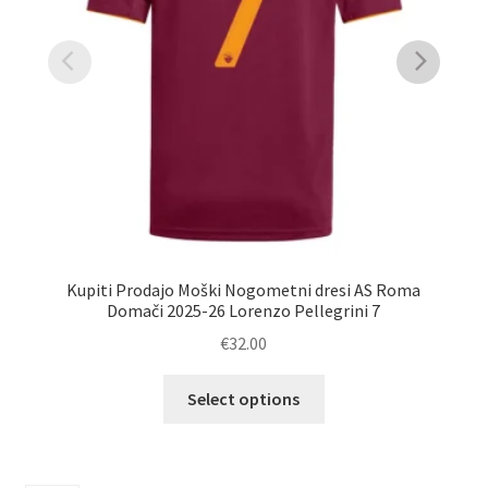
Kupiti Prodajo Moški Nogometni dresi AS Roma
Ku
Domači 2025-26 Lorenzo Pellegrini 7
€
32.00
Ta
Select options
izdelek
ima
več