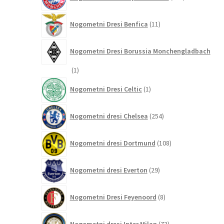
izdelkov
11
Nogometni Dresi Benfica
11
izdelkov
Nogometni Dresi Borussia Monchengladbach
1
1
izdelek
1
Nogometni Dresi Celtic
1
izdelek
254
Nogometni dresi Chelsea
254
izdelkov
108
Nogometni dresi Dortmund
108
izdelkov
29
Nogometni dresi Everton
29
izdelkov
8
Nogometni Dresi Feyenoord
8
izdelkov
73