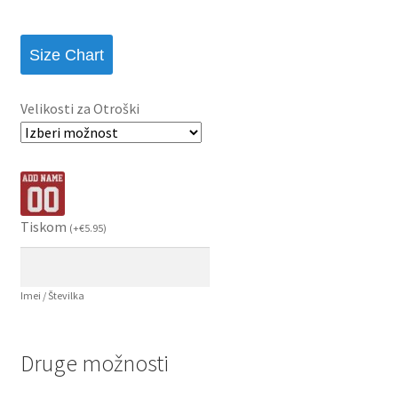
Size Chart
Velikosti za Otroški
Tiskom
(
+
€
5.95
)
Imei / Številka
Druge možnosti