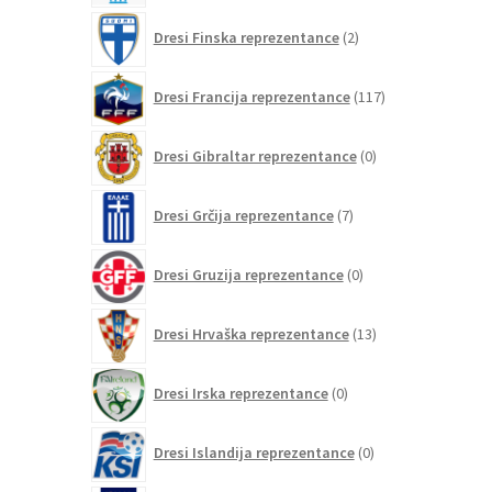
2
Dresi Finska reprezentance
2
izdelka
117
Dresi Francija reprezentance
117
izdelkov
0
Dresi Gibraltar reprezentance
0
izdelkov
7
Dresi Grčija reprezentance
7
izdelkov
0
Dresi Gruzija reprezentance
0
izdelkov
13
Dresi Hrvaška reprezentance
13
izdelkov
0
Dresi Irska reprezentance
0
izdelkov
0
Dresi Islandija reprezentance
0
izdelkov