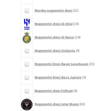
21
Maroko nogometni dresi
21
izdelkov
10
Nogometni dresi Al-Hilal
10
izdelkov
19
Nogometni dresi Al-Nassr
19
izdelkov
9
Nogometni dresi Atalanta
9
izdelkov
15
Nogometni Dresi Bayer Leverkusen
15
izdelkov
3
Nogometni Dresi Boca Juniors
3
izdelki
6
Nogometni dresi Fulham
6
izdelkov
83
Nogometni dresi Inter Miami
83
izdelkov