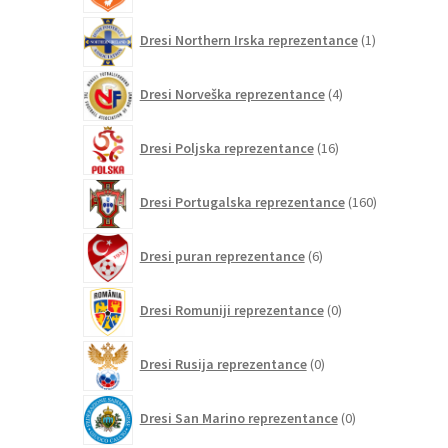
1
Dresi Northern Irska reprezentance
1
izdelek
4
Dresi Norveška reprezentance
4
izdelki
16
Dresi Poljska reprezentance
16
izdelkov
160
Dresi Portugalska reprezentance
160
izdelkov
6
Dresi puran reprezentance
6
izdelkov
0
Dresi Romuniji reprezentance
0
izdelkov
0
Dresi Rusija reprezentance
0
izdelkov
0
Dresi San Marino reprezentance
0
izdelkov