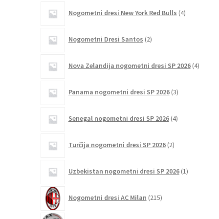
4
Nogometni dresi New York Red Bulls
4
izdelki
2
Nogometni Dresi Santos
2
izdelka
4
Nova Zelandija nogometni dresi SP 2026
4
izdelki
3
Panama nogometni dresi SP 2026
3
izdelki
4
Senegal nogometni dresi SP 2026
4
izdelki
2
Turčija nogometni dresi SP 2026
2
izdelka
1
Uzbekistan nogometni dresi SP 2026
1
izdelek
215
Nogometni dresi AC Milan
215
izdelkov
19