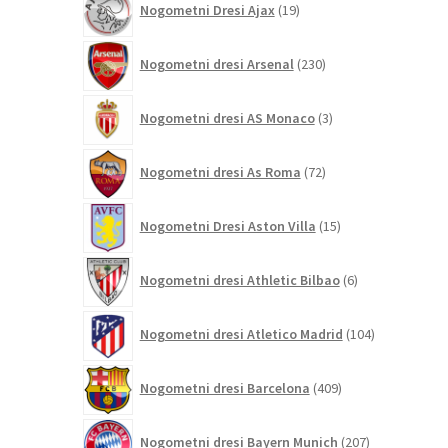
Nogometni Dresi Ajax
19
izdelkov
230
Nogometni dresi Arsenal
230
izdelkov
3
Nogometni dresi AS Monaco
3
izdelki
72
Nogometni dresi As Roma
72
izdelkov
15
Nogometni Dresi Aston Villa
15
izdelkov
6
Nogometni dresi Athletic Bilbao
6
izdelkov
104
Nogometni dresi Atletico Madrid
104
izdelki
409
Nogometni dresi Barcelona
409
izdelkov
207
Nogometni dresi Bayern Munich
207