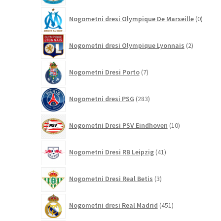
0
Nogometni dresi Olympique De Marseille
0
izdelk
2
Nogometni dresi Olympique Lyonnais
2
izdelka
7
Nogometni Dresi Porto
7
izdelkov
283
Nogometni dresi PSG
283
izdelkov
10
Nogometni Dresi PSV Eindhoven
10
izdelkov
41
Nogometni Dresi RB Leipzig
41
izdelkov
3
Nogometni Dresi Real Betis
3
izdelki
451
Nogometni dresi Real Madrid
451
izdelkov