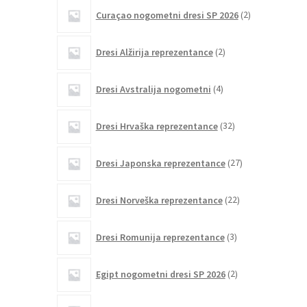
2
Curaçao nogometni dresi SP 2026
2
izdelka
2
Dresi Alžirija reprezentance
2
izdelka
4
Dresi Avstralija nogometni
4
izdelki
32
Dresi Hrvaška reprezentance
32
izdelkov
27
Dresi Japonska reprezentance
27
izdelkov
22
Dresi Norveška reprezentance
22
izdelkov
3
Dresi Romunija reprezentance
3
izdelki
2
Egipt nogometni dresi SP 2026
2
izdelka
1