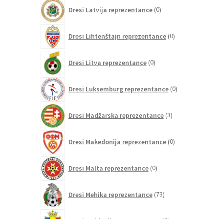
0
Dresi Latvija reprezentance
0
izdelkov
0
Dresi Lihtenštajn reprezentance
0
izdelkov
0
Dresi Litva reprezentance
0
izdelkov
0
Dresi Luksemburg reprezentance
0
izdelkov
3
Dresi Madžarska reprezentance
3
izdelki
0
Dresi Makedonija reprezentance
0
izdelkov
0
Dresi Malta reprezentance
0
izdelkov
73
Dresi Mehika reprezentance
73
izdelkov
0