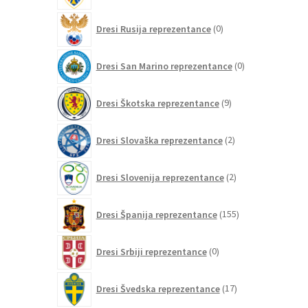
0
Dresi Rusija reprezentance
0
izdelkov
0
Dresi San Marino reprezentance
0
izdelkov
9
Dresi Škotska reprezentance
9
izdelkov
2
Dresi Slovaška reprezentance
2
izdelka
2
Dresi Slovenija reprezentance
2
izdelka
155
Dresi Španija reprezentance
155
izdelkov
0
Dresi Srbiji reprezentance
0
izdelkov
17
Dresi Švedska reprezentance
17
izdelkov