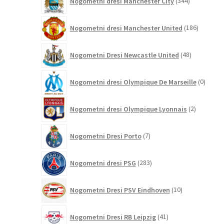
Nogometni dresi Manchester City
344
izdelkov
186
Nogometni dresi Manchester United
186
izdelkov
48
Nogometni Dresi Newcastle United
48
izdelkov
0
Nogometni dresi Olympique De Marseille
0
izdelk
2
Nogometni dresi Olympique Lyonnais
2
izdelka
7
Nogometni Dresi Porto
7
izdelkov
283
Nogometni dresi PSG
283
izdelkov
10
Nogometni Dresi PSV Eindhoven
10
izdelkov
41
Nogometni Dresi RB Leipzig
41
izdelkov