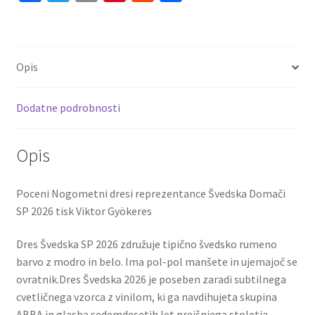
ce
wi
m
nt
e
h
Švedska
Domači
b
tt
ai
er
d
ar
SP
o
er
l
es
di
e
2026
Opis
o
t
t
količina
k
Dodatne podrobnosti
Opis
Poceni Nogometni dresi reprezentance Švedska Domači
SP 2026 tisk Viktor Gyökeres
Dres Švedska SP 2026 združuje tipično švedsko rumeno
barvo z modro in belo. Ima pol-pol manšete in ujemajoč se
ovratnik.Dres Švedska 2026 je poseben zaradi subtilnega
cvetličnega vzorca z vinilom, ki ga navdihujeta skupina
ABBA in glasba sedemdesetih let prejšnjega stoletja.