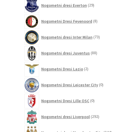
29
Nogometni dresi Everton
29
izdelkov
8
Nogometni Dresi Feyenoord
8
izdelkov
73
Nogometni dresi Inter Milan
73
izdelkov
88
Nogometni dresi Juventus
88
izdelkov
2
Nogometni Dresi Lazio
2
izdelka
0
Nogometni Dresi Leicester City
0
izdelkov
0
Nogometni Dresi Lille OSC
0
izdelkov
292
Nogometni dresi Liverpool
292
izdelkov
344