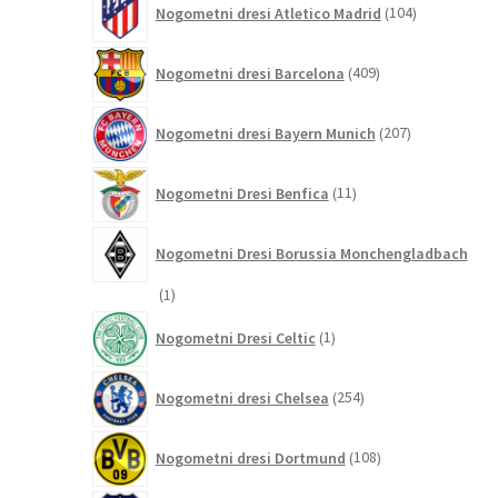
Nogometni dresi Atletico Madrid
104
izdelki
409
Nogometni dresi Barcelona
409
izdelkov
207
Nogometni dresi Bayern Munich
207
izdelkov
11
Nogometni Dresi Benfica
11
izdelkov
Nogometni Dresi Borussia Monchengladbach
1
1
izdelek
1
Nogometni Dresi Celtic
1
izdelek
254
Nogometni dresi Chelsea
254
izdelkov
108
Nogometni dresi Dortmund
108
izdelkov