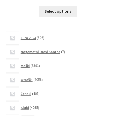
Ta
Select options
izdelek
ima
več
različic.
506
Euro 2024
506
izdelkov
Možnosti
lahko
7
Nogometni Dresi Santos
7
izberete
izdelkov
na
3391
Moški
3391
strani
izdelkov
izdelka
2058
Otroški
2058
izdelkov
405
Ženski
405
izdelkov
4035
Klubi
4035
izdelkov