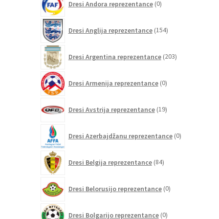
Dresi Andora reprezentance
0
izdelkov
154
Dresi Anglija reprezentance
154
izdelkov
203
Dresi Argentina reprezentance
203
izdelki
0
Dresi Armenija reprezentance
0
izdelkov
19
Dresi Avstrija reprezentance
19
izdelkov
0
Dresi Azerbajdžanu reprezentance
0
izdelkov
84
Dresi Belgija reprezentance
84
izdelkov
0
Dresi Belorusijo reprezentance
0
izdelkov
0
Dresi Bolgarijo reprezentance
0