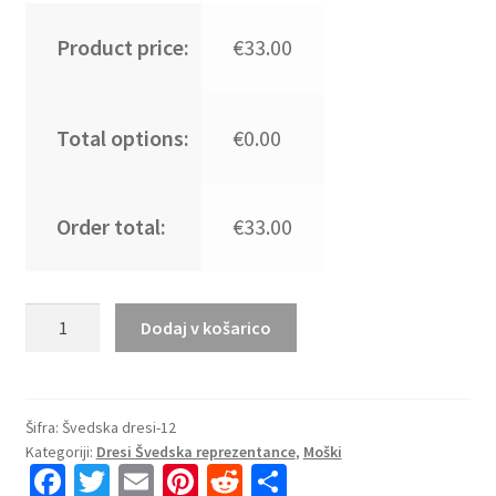
Product price:
€33.00
Total options:
€0.00
Order total:
€33.00
Najcenejši
Dodaj v košarico
Nogometni
dresi
reprezentance
Viktor
Šifra:
Švedska dresi-12
Kategoriji:
Dresi Švedska reprezentance
,
Moški
Gyökeres
Fa
T
E
Pi
R
S
#17