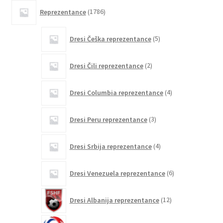
1786
Reprezentance
1786
izdelkov
5
Dresi Češka reprezentance
5
izdelkov
2
Dresi Čili reprezentance
2
izdelka
4
Dresi Columbia reprezentance
4
izdelki
3
Dresi Peru reprezentance
3
izdelki
4
Dresi Srbija reprezentance
4
izdelki
6
Dresi Venezuela reprezentance
6
izdelkov
12
Dresi Albanija reprezentance
12
izdelkov
0