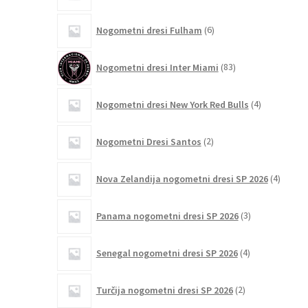
6
Nogometni dresi Fulham
6
izdelkov
83
Nogometni dresi Inter Miami
83
izdelkov
4
Nogometni dresi New York Red Bulls
4
izdelki
2
Nogometni Dresi Santos
2
izdelka
4
Nova Zelandija nogometni dresi SP 2026
4
izdelki
3
Panama nogometni dresi SP 2026
3
izdelki
4
Senegal nogometni dresi SP 2026
4
izdelki
2
Turčija nogometni dresi SP 2026
2
izdelka