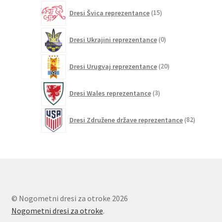
15
Dresi Švica reprezentance
15
izdelkov
0
Dresi Ukrajini reprezentance
0
izdelkov
20
Dresi Urugvaj reprezentance
20
izdelkov
3
Dresi Wales reprezentance
3
izdelki
82
Dresi Združene države reprezentance
82
izdelkov
© Nogometni dresi za otroke 2026
Nogometni dresi za otroke
.