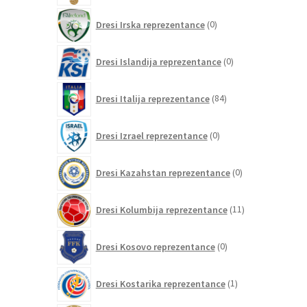
0
Dresi Irska reprezentance
0
izdelkov
0
Dresi Islandija reprezentance
0
izdelkov
84
Dresi Italija reprezentance
84
izdelkov
0
Dresi Izrael reprezentance
0
izdelkov
0
Dresi Kazahstan reprezentance
0
izdelkov
11
Dresi Kolumbija reprezentance
11
izdelkov
0
Dresi Kosovo reprezentance
0
izdelkov
1
Dresi Kostarika reprezentance
1
izdelek