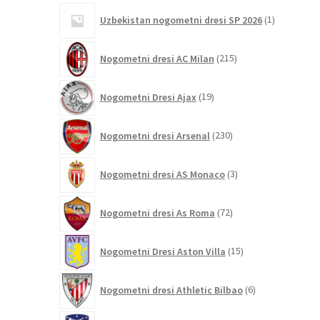
1
Uzbekistan nogometni dresi SP 2026
1
izdelek
215
Nogometni dresi AC Milan
215
izdelkov
19
Nogometni Dresi Ajax
19
izdelkov
230
Nogometni dresi Arsenal
230
izdelkov
3
Nogometni dresi AS Monaco
3
izdelki
72
Nogometni dresi As Roma
72
izdelkov
15
Nogometni Dresi Aston Villa
15
izdelkov
6
Nogometni dresi Athletic Bilbao
6
izdelkov
104