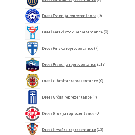
izdelkov
0
Dresi Estonija reprezentance
0
izdelkov
0
Dresi Ferski otoki reprezentance
0
izdelkov
2
Dresi Finska reprezentance
2
izdelka
117
Dresi Francija reprezentance
117
izdelkov
0
Dresi Gibraltar reprezentance
0
izdelkov
7
Dresi Grčija reprezentance
7
izdelkov
0
Dresi Gruzija reprezentance
0
izdelkov
13
Dresi Hrvaška reprezentance
13
izdelkov