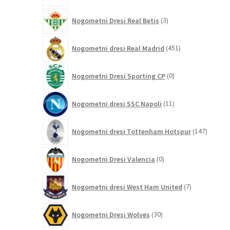
3
Nogometni Dresi Real Betis
3
izdelki
451
Nogometni dresi Real Madrid
451
izdelkov
0
Nogometni Dresi Sporting CP
0
izdelkov
11
Nogometni dresi SSC Napoli
11
izdelkov
147
Nogometni dresi Tottenham Hotspur
147
izdelko
0
Nogometni Dresi Valencia
0
izdelkov
7
Nogometni dresi West Ham United
7
izdelkov
30
Nogometni Dresi Wolves
30
izdelkov