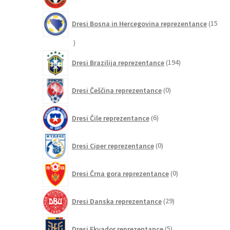
izdelkov
Dresi Bosna in Hercegovina reprezentance
15
15
izdelkov
194
Dresi Brazilija reprezentance
194
izdelkov
0
Dresi Češčina reprezentance
0
izdelkov
6
Dresi Čile reprezentance
6
izdelkov
0
Dresi Ciper reprezentance
0
izdelkov
0
Dresi Črna gora reprezentance
0
izdelkov
29
Dresi Danska reprezentance
29
izdelkov
5
Dresi Ekvador reprezentance
5