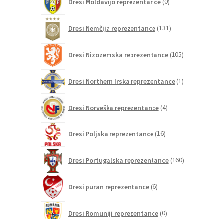
Dresi Moldavijo reprezentance
0
izdelkov
131
Dresi Nemčija reprezentance
131
izdelkov
105
Dresi Nizozemska reprezentance
105
izdelkov
1
Dresi Northern Irska reprezentance
1
izdelek
4
Dresi Norveška reprezentance
4
izdelki
16
Dresi Poljska reprezentance
16
izdelkov
160
Dresi Portugalska reprezentance
160
izdelkov
6
Dresi puran reprezentance
6
izdelkov
0
Dresi Romuniji reprezentance
0
izdelkov