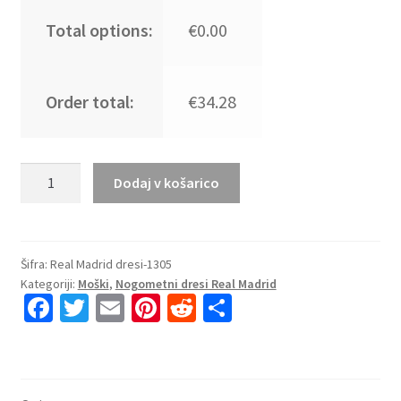
Total options:
€0.00
Order total:
€34.28
Najcenejši
Dodaj v košarico
Moški
Nogometni
Dresi
Real
Šifra:
Real Madrid dresi-1305
Kategoriji:
Moški
,
Nogometni dresi Real Madrid
Madrid
Fa
T
E
Pi
R
S
Vratar
ce
wi
m
nt
e
h
Tretji
2024-
b
tt
ai
er
d
ar
25
o
er
l
es
di
e
zelena