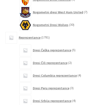
izdelkov
7
Nogometni dresi West Ham United
7
izdelkov
30
Nogometni Dresi Wolves
30
izdelkov
1781
Reprezentance
1781
izdelkov
5
Dresi Češka reprezentance
5
izdelkov
2
Dresi Čili reprezentance
2
izdelka
4
Dresi Columbia reprezentance
4
izdelki
3
Dresi Peru reprezentance
3
izdelki
4
Dresi Srbija reprezentance
4
izdelki