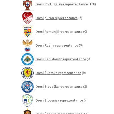
160
Dresi Portugalska reprezentance
160
izdelkov
6
Dresi puran reprezentance
6
izdelkov
0
Dresi Romuniji reprezentance
0
izdelkov
0
Dresi Rusija reprezentance
0
izdelkov
0
Dresi San Marino reprezentance
0
izdelkov
9
Dresi Škotska reprezentance
9
izdelkov
2
Dresi Slovaška reprezentance
2
izdelka
2
Dresi Slovenija reprezentance
2
izdelka
155
Dresi Španija reprezentance
155