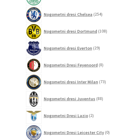
izdelek
254
Nogometni dresi Chelsea
254
izdelkov
108
Nogometni dresi Dortmund
108
izdelkov
29
Nogometni dresi Everton
29
izdelkov
8
Nogometni Dresi Feyenoord
8
izdelkov
73
Nogometni dresi Inter Milan
73
izdelkov
88
Nogometni dresi Juventus
88
izdelkov
2
Nogometni Dresi Lazio
2
izdelka
0
Nogometni Dresi Leicester City
0
izdelkov