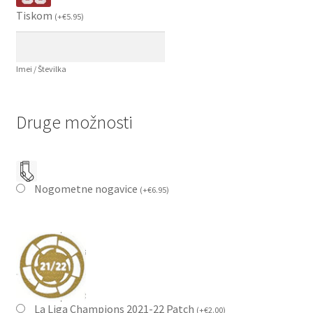
Tiskom
(
+
€
5.95
)
Imei / Številka
Druge možnosti
Nogometne nogavice
(
+
€
6.95
)
La Liga Champions 2021-22 Patch
(
+
€
2.00
)