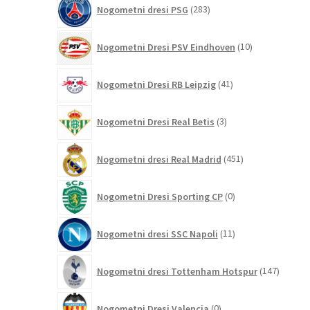
283
Nogometni dresi PSG
283
izdelkov
10
Nogometni Dresi PSV Eindhoven
10
izdelkov
41
Nogometni Dresi RB Leipzig
41
izdelkov
3
Nogometni Dresi Real Betis
3
izdelki
451
Nogometni dresi Real Madrid
451
izdelkov
0
Nogometni Dresi Sporting CP
0
izdelkov
11
Nogometni dresi SSC Napoli
11
izdelkov
147
Nogometni dresi Tottenham Hotspur
147
izdelko
0
Nogometni Dresi Valencia
0