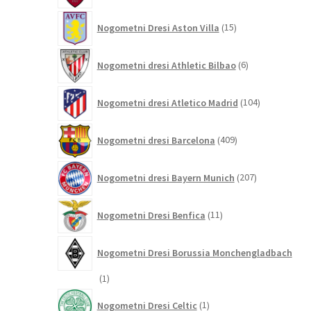
15
Nogometni Dresi Aston Villa
15
izdelkov
6
Nogometni dresi Athletic Bilbao
6
izdelkov
104
Nogometni dresi Atletico Madrid
104
izdelki
409
Nogometni dresi Barcelona
409
izdelkov
207
Nogometni dresi Bayern Munich
207
izdelkov
11
Nogometni Dresi Benfica
11
izdelkov
Nogometni Dresi Borussia Monchengladbach
1
1
izdelek
1
Nogometni Dresi Celtic
1