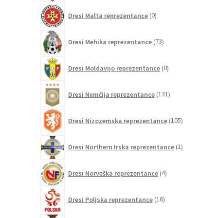
0
Dresi Malta reprezentance
0
izdelkov
73
Dresi Mehika reprezentance
73
izdelkov
0
Dresi Moldavijo reprezentance
0
izdelkov
131
Dresi Nemčija reprezentance
131
izdelkov
105
Dresi Nizozemska reprezentance
105
izdelkov
1
Dresi Northern Irska reprezentance
1
izdelek
4
Dresi Norveška reprezentance
4
izdelki
16
Dresi Poljska reprezentance
16
izdelkov