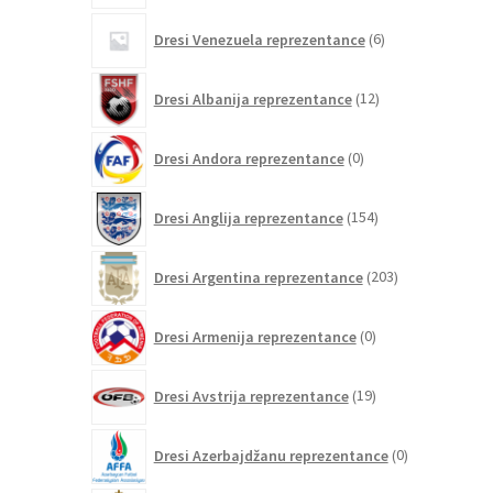
6
Dresi Venezuela reprezentance
6
izdelkov
12
Dresi Albanija reprezentance
12
izdelkov
0
Dresi Andora reprezentance
0
izdelkov
154
Dresi Anglija reprezentance
154
izdelkov
203
Dresi Argentina reprezentance
203
izdelki
0
Dresi Armenija reprezentance
0
izdelkov
19
Dresi Avstrija reprezentance
19
izdelkov
0
Dresi Azerbajdžanu reprezentance
0
izdelkov