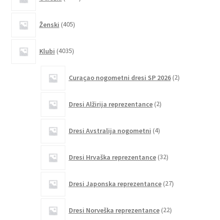
izdelkov
405
Ženski
405
izdelkov
4035
Klubi
4035
izdelkov
2
Curaçao nogometni dresi SP 2026
2
izdelka
2
Dresi Alžirija reprezentance
2
izdelka
4
Dresi Avstralija nogometni
4
izdelki
32
Dresi Hrvaška reprezentance
32
izdelkov
27
Dresi Japonska reprezentance
27
izdelkov
22
Dresi Norveška reprezentance
22
izdelkov