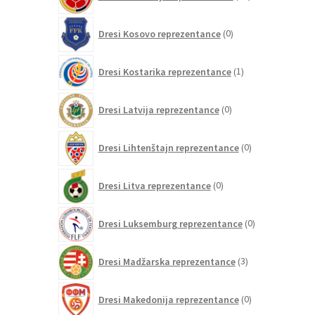
izdelkov
0
Dresi Kosovo reprezentance
0
izdelkov
1
Dresi Kostarika reprezentance
1
izdelek
0
Dresi Latvija reprezentance
0
izdelkov
0
Dresi Lihtenštajn reprezentance
0
izdelkov
0
Dresi Litva reprezentance
0
izdelkov
0
Dresi Luksemburg reprezentance
0
izdelkov
3
Dresi Madžarska reprezentance
3
izdelki
0
Dresi Makedonija reprezentance
0
izdelkov