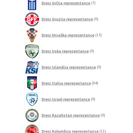
Dresi Grčija reprezentance
7
izdelkov
0
Dresi Gruzija reprezentance
0
izdelkov
13
Dresi Hrvaška reprezentance
13
izdelkov
0
Dresi Irska reprezentance
0
izdelkov
0
Dresi Islandija reprezentance
0
izdelkov
84
Dresi Italija reprezentance
84
izdelkov
0
Dresi Izrael reprezentance
0
izdelkov
0
Dresi Kazahstan reprezentance
0
izdelkov
11
Dresi Kolumbija reprezentance
11