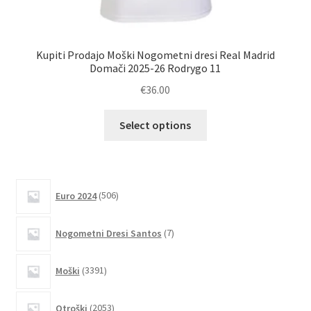
Kupiti Prodajo Moški Nogometni dresi Real Madrid
K
Domači 2025-26 Rodrygo 11
€
36.00
Ta
Select options
izdelek
ima
več
različic.
506
Euro 2024
506
izdelkov
Možnosti
lahko
7
Nogometni Dresi Santos
7
izberete
izdelkov
na
3391
Moški
3391
strani
izdelkov
izdelka
2053
Otroški
2053