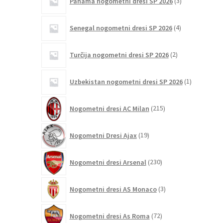
Panama nogometni dresi SP 2026
3
izdelki
4
Senegal nogometni dresi SP 2026
4
izdelki
2
Turčija nogometni dresi SP 2026
2
izdelka
1
Uzbekistan nogometni dresi SP 2026
1
izdelek
215
Nogometni dresi AC Milan
215
izdelkov
19
Nogometni Dresi Ajax
19
izdelkov
230
Nogometni dresi Arsenal
230
izdelkov
3
Nogometni dresi AS Monaco
3
izdelki
72
Nogometni dresi As Roma
72
izdelkov