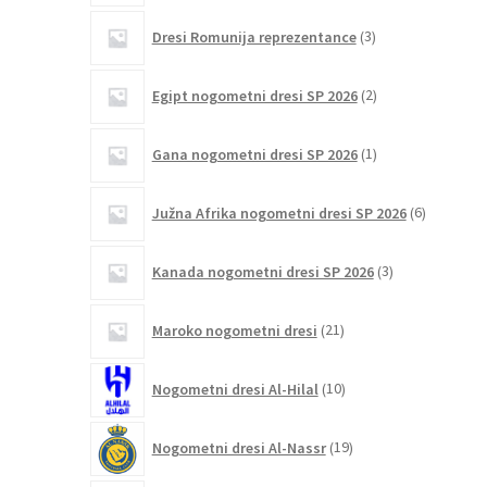
3
Dresi Romunija reprezentance
3
izdelki
2
Egipt nogometni dresi SP 2026
2
izdelka
1
Gana nogometni dresi SP 2026
1
izdelek
6
Južna Afrika nogometni dresi SP 2026
6
izdelkov
3
Kanada nogometni dresi SP 2026
3
izdelki
21
Maroko nogometni dresi
21
izdelkov
10
Nogometni dresi Al-Hilal
10
izdelkov
19
Nogometni dresi Al-Nassr
19
izdelkov