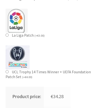
La Liga Patch
(
+
€
3.00
)
UCL Trophy 14 Times Winner + UEFA Foundation
Patch Set
(
+
€
4.00
)
Product price:
€34.28