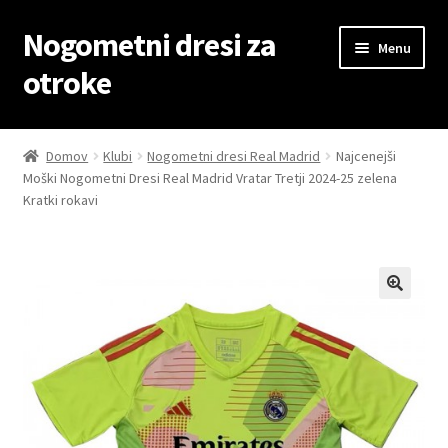
Nogometni dresi za
Skip
Skip
Menu
to
to
otroke
navigation
content
Domov
Domov
Klubi
Nogometni dresi Real Madrid
Najcenejši
Moški Nogometni Dresi Real Madrid Vratar Tretji 2024-25 zelena
Blog
Kratki rokavi
Kontaktiraj nas
Košarica
Moj račun
Trgovina
Zaključek nakupa