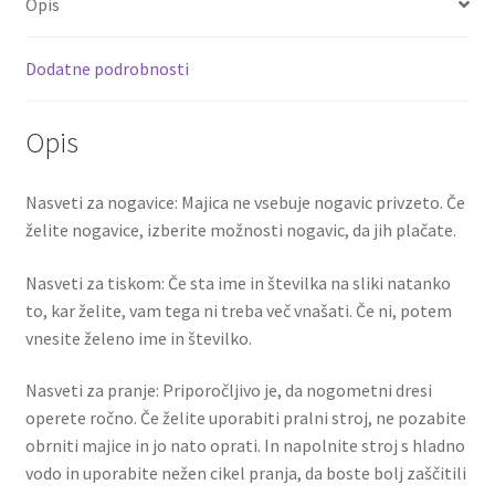
Opis
o
t
t
Kratki
rokavi
k
Dodatne podrobnosti
količina
Opis
Nasveti za nogavice: Majica ne vsebuje nogavic privzeto. Če
želite nogavice, izberite možnosti nogavic, da jih plačate.
Nasveti za tiskom: Če sta ime in številka na sliki natanko
to, kar želite, vam tega ni treba več vnašati. Če ni, potem
vnesite želeno ime in številko.
Nasveti za pranje: Priporočljivo je, da nogometni dresi
operete ročno. Če želite uporabiti pralni stroj, ne pozabite
obrniti majice in jo nato oprati. In napolnite stroj s hladno
vodo in uporabite nežen cikel pranja, da boste bolj zaščitili