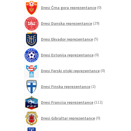
0
Dresi Črna gora reprezentance
0
izdelkov
29
Dresi Danska reprezentance
29
izdelkov
5
Dresi Ekvador reprezentance
5
izdelkov
0
Dresi Estonija reprezentance
0
izdelkov
0
Dresi Ferski otoki reprezentance
0
izdelkov
2
Dresi Finska reprezentance
2
izdelka
112
Dresi Francija reprezentance
112
izdelkov
0
Dresi Gibraltar reprezentance
0
izdelkov
7