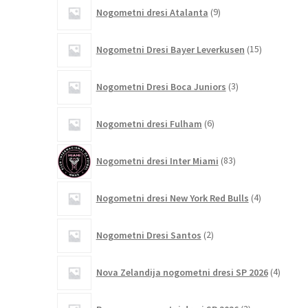
9
Nogometni dresi Atalanta
9
izdelkov
15
Nogometni Dresi Bayer Leverkusen
15
izdelkov
3
Nogometni Dresi Boca Juniors
3
izdelki
6
Nogometni dresi Fulham
6
izdelkov
83
Nogometni dresi Inter Miami
83
izdelkov
4
Nogometni dresi New York Red Bulls
4
izdelki
2
Nogometni Dresi Santos
2
izdelka
4
Nova Zelandija nogometni dresi SP 2026
4
izdelki
3