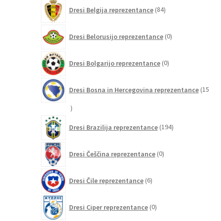
84
Dresi Belgija reprezentance
84
izdelkov
0
Dresi Belorusijo reprezentance
0
izdelkov
0
Dresi Bolgarijo reprezentance
0
izdelkov
Dresi Bosna in Hercegovina reprezentance
15
15
izdelkov
194
Dresi Brazilija reprezentance
194
izdelkov
0
Dresi Češčina reprezentance
0
izdelkov
6
Dresi Čile reprezentance
6
izdelkov
0
Dresi Ciper reprezentance
0
izdelkov