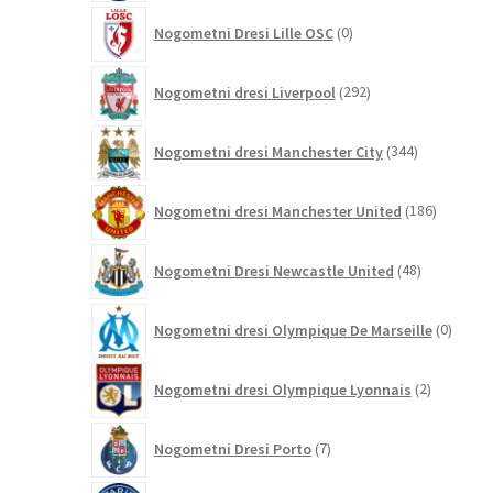
0
Nogometni Dresi Lille OSC
0
izdelkov
292
Nogometni dresi Liverpool
292
izdelkov
344
Nogometni dresi Manchester City
344
izdelkov
186
Nogometni dresi Manchester United
186
izdelkov
48
Nogometni Dresi Newcastle United
48
izdelkov
0
Nogometni dresi Olympique De Marseille
0
izdelk
2
Nogometni dresi Olympique Lyonnais
2
izdelka
7
Nogometni Dresi Porto
7
izdelkov