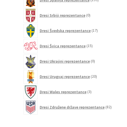
izdelkov
0
Dresi Srbiji reprezentance
0
izdelkov
17
Dresi Švedska reprezentance
17
izdelkov
15
Dresi Švica reprezentance
15
izdelkov
0
Dresi Ukrajini reprezentance
0
izdelkov
20
Dresi Urugvaj reprezentance
20
izdelkov
3
Dresi Wales reprezentance
3
izdelki
82
Dresi Združene države reprezentance
82
izdelkov