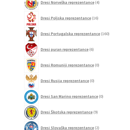
Dresi Norveška reprezentance
4
izdelki
16
Dresi Poljska reprezentance
16
izdelkov
160
Dresi Portugalska reprezentance
160
izdelkov
6
Dresi puran reprezentance
6
izdelkov
0
Dresi Romuniji reprezentance
0
izdelkov
0
Dresi Rusija reprezentance
0
izdelkov
0
Dresi San Marino reprezentance
0
izdelkov
9
Dresi Škotska reprezentance
9
izdelkov
2
Dresi Slovaška reprezentance
2