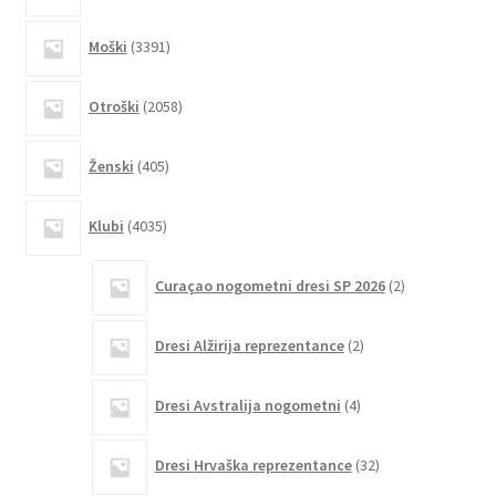
na
3391
Moški
3391
strani
izdelkov
izdelka
2058
Otroški
2058
izdelkov
405
Ženski
405
izdelkov
4035
Klubi
4035
izdelkov
2
Curaçao nogometni dresi SP 2026
2
izdelka
2
Dresi Alžirija reprezentance
2
izdelka
4
Dresi Avstralija nogometni
4
izdelki
32
Dresi Hrvaška reprezentance
32
izdelkov