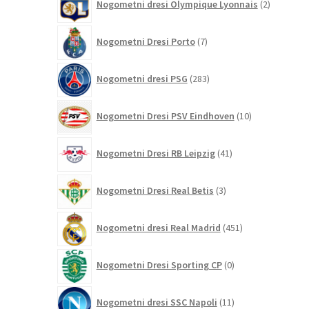
Nogometni dresi Olympique Lyonnais
2
izdelka
7
Nogometni Dresi Porto
7
izdelkov
283
Nogometni dresi PSG
283
izdelkov
10
Nogometni Dresi PSV Eindhoven
10
izdelkov
41
Nogometni Dresi RB Leipzig
41
izdelkov
3
Nogometni Dresi Real Betis
3
izdelki
451
Nogometni dresi Real Madrid
451
izdelkov
0
Nogometni Dresi Sporting CP
0
izdelkov
11
Nogometni dresi SSC Napoli
11
izdelkov