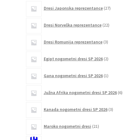
27
Dresi Japonska reprezentance
27
izdelkov
22
Dresi Norveška reprezentance
22
izdelkov
3
Dresi Romunija reprezentance
3
izdelki
2
Egipt nogometni dresi SP 2026
2
izdelka
1
Gana nogometni dresi SP 2026
1
izdelek
6
Južna Afrika nogometni dresi SP 2026
6
izdelkov
3
Kanada nogometni dresi SP 2026
3
izdelki
21
Maroko nogometni dresi
21
izdelkov
10