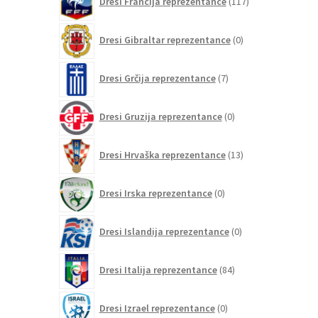
Dresi Francija reprezentance
117
izdelkov
0
Dresi Gibraltar reprezentance
0
izdelkov
7
Dresi Grčija reprezentance
7
izdelkov
0
Dresi Gruzija reprezentance
0
izdelkov
13
Dresi Hrvaška reprezentance
13
izdelkov
0
Dresi Irska reprezentance
0
izdelkov
0
Dresi Islandija reprezentance
0
izdelkov
84
Dresi Italija reprezentance
84
izdelkov
0
Dresi Izrael reprezentance
0
izdelkov