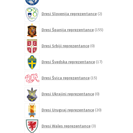
izdelka
2
Dresi Slovenija reprezentance
2
izdelka
155
Dresi Španija reprezentance
155
izdelkov
0
Dresi Srbiji reprezentance
0
izdelkov
17
Dresi Švedska reprezentance
17
izdelkov
15
Dresi Švica reprezentance
15
izdelkov
0
Dresi Ukrajini reprezentance
0
izdelkov
20
Dresi Urugvaj reprezentance
20
izdelkov
3
Dresi Wales reprezentance
3
izdelki