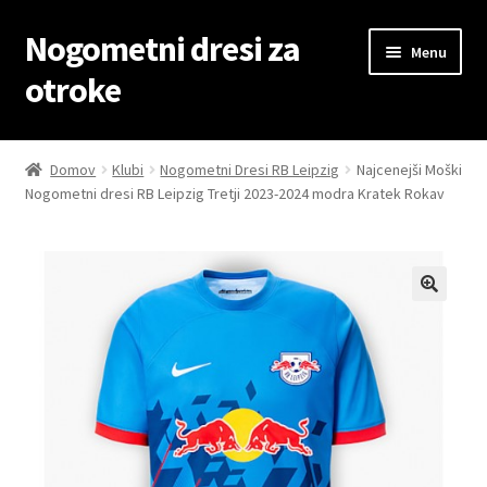
Nogometni dresi za
Skip
Skip
Menu
to
to
otroke
navigation
content
Domov
Domov
Klubi
Nogometni Dresi RB Leipzig
Najcenejši Moški
Nogometni dresi RB Leipzig Tretji 2023-2024 modra Kratek Rokav
Blog
Kontaktiraj nas
Košarica
Moj račun
Trgovina
Zaključek nakupa