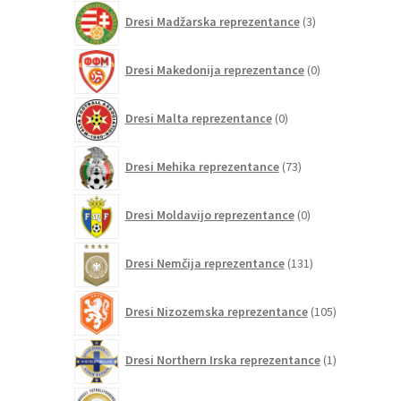
3
Dresi Madžarska reprezentance
3
izdelki
0
Dresi Makedonija reprezentance
0
izdelkov
0
Dresi Malta reprezentance
0
izdelkov
73
Dresi Mehika reprezentance
73
izdelkov
0
Dresi Moldavijo reprezentance
0
izdelkov
131
Dresi Nemčija reprezentance
131
izdelkov
105
Dresi Nizozemska reprezentance
105
izdelkov
1
Dresi Northern Irska reprezentance
1
izdelek
4