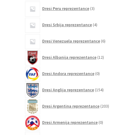
3
Dresi Peru reprezentance
3
izdelki
4
Dresi Srbija reprezentance
4
izdelki
6
Dresi Venezuela reprezentance
6
izdelkov
12
Dresi Albanija reprezentance
12
izdelkov
0
Dresi Andora reprezentance
0
izdelkov
154
Dresi Anglija reprezentance
154
izdelkov
203
Dresi Argentina reprezentance
203
izdelki
0
Dresi Armenija reprezentance
0
izdelkov
19