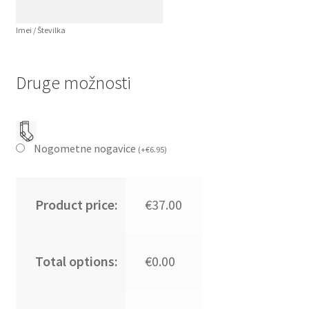
Imei / Številka
Druge možnosti
Nogometne nogavice
(
+
€
6.95
)
Product price:
€37.00
Total options:
€0.00