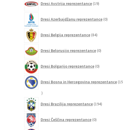
Dresi Avstrija reprezentance
19
izdelkov
0
Dresi Azerbajdžanu reprezentance
0
izdelkov
84
Dresi Belgija reprezentance
84
izdelkov
0
Dresi Belorusijo reprezentance
0
izdelkov
0
Dresi Bolgarijo reprezentance
0
izdelkov
Dresi Bosna in Hercegovina reprezentance
15
15
izdelkov
194
Dresi Brazilija reprezentance
194
izdelkov
0
Dresi Češčina reprezentance
0
izdelkov