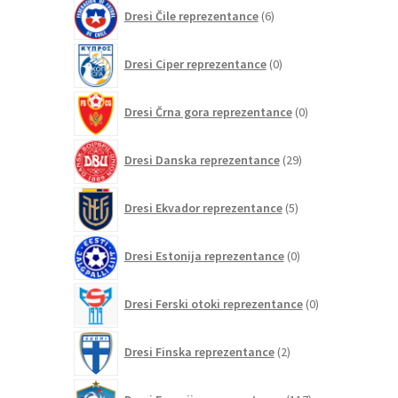
6
Dresi Čile reprezentance
6
izdelkov
0
Dresi Ciper reprezentance
0
izdelkov
0
Dresi Črna gora reprezentance
0
izdelkov
29
Dresi Danska reprezentance
29
izdelkov
5
Dresi Ekvador reprezentance
5
izdelkov
0
Dresi Estonija reprezentance
0
izdelkov
0
Dresi Ferski otoki reprezentance
0
izdelkov
2
Dresi Finska reprezentance
2
izdelka
117