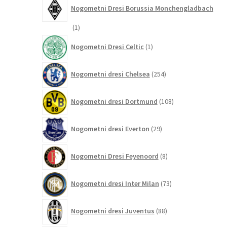
Nogometni Dresi Borussia Monchengladbach
1
1
izdelek
1
Nogometni Dresi Celtic
1
izdelek
254
Nogometni dresi Chelsea
254
izdelkov
108
Nogometni dresi Dortmund
108
izdelkov
29
Nogometni dresi Everton
29
izdelkov
8
Nogometni Dresi Feyenoord
8
izdelkov
73
Nogometni dresi Inter Milan
73
izdelkov
88
Nogometni dresi Juventus
88
izdelkov