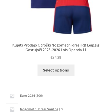
Kupiti Prodajo Otroški Nogometni dresi RB Leipzig
Gostujoči 2025-2026 Lois Openda 11
€
34.29
Ta
Select options
izdelek
ima
več
različic.
506
Euro 2024
506
izdelkov
Možnosti
lahko
7
Nogometni Dresi Santos
7
izberete
izdelkov