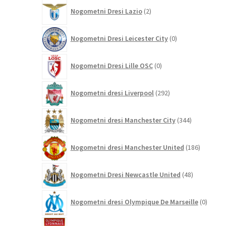
2
Nogometni Dresi Lazio
2
izdelka
0
Nogometni Dresi Leicester City
0
izdelkov
0
Nogometni Dresi Lille OSC
0
izdelkov
292
Nogometni dresi Liverpool
292
izdelkov
344
Nogometni dresi Manchester City
344
izdelkov
186
Nogometni dresi Manchester United
186
izdelkov
48
Nogometni Dresi Newcastle United
48
izdelkov
0
Nogometni dresi Olympique De Marseille
0
izdelk
2