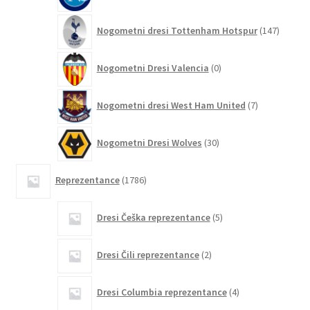
147
Nogometni dresi Tottenham Hotspur
147
izdelko
0
Nogometni Dresi Valencia
0
izdelkov
7
Nogometni dresi West Ham United
7
izdelkov
30
Nogometni Dresi Wolves
30
izdelkov
1786
Reprezentance
1786
izdelkov
5
Dresi Češka reprezentance
5
izdelkov
2
Dresi Čili reprezentance
2
izdelka
4
Dresi Columbia reprezentance
4
izdelki