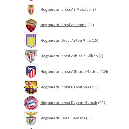
3
Nogometni dresi AS Monaco
3
izdelki
72
Nogometni dresi As Roma
72
izdelkov
15
Nogometni Dresi Aston Villa
15
izdelkov
6
Nogometni dresi Athletic Bilbao
6
izdelkov
104
Nogometni dresi Atletico Madrid
104
izdelki
409
Nogometni dresi Barcelona
409
izdelkov
207
Nogometni dresi Bayern Munich
207
izdelkov
11
Nogometni Dresi Benfica
11
izdelkov