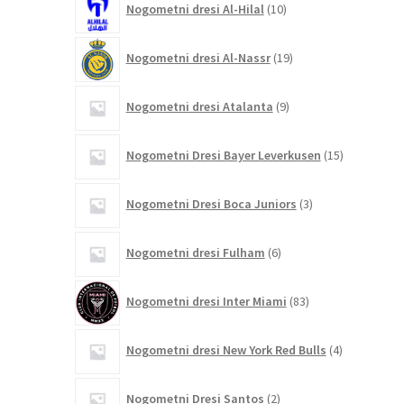
Nogometni dresi Al-Hilal
10
izdelkov
19
Nogometni dresi Al-Nassr
19
izdelkov
9
Nogometni dresi Atalanta
9
izdelkov
15
Nogometni Dresi Bayer Leverkusen
15
izdelkov
3
Nogometni Dresi Boca Juniors
3
izdelki
6
Nogometni dresi Fulham
6
izdelkov
83
Nogometni dresi Inter Miami
83
izdelkov
4
Nogometni dresi New York Red Bulls
4
izdelki
2
Nogometni Dresi Santos
2