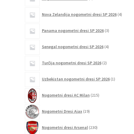
izdelka
4
Nova Zelandija nogometni dresi SP 2026
4
izdelki
3
Panama nogometni dresi SP 2026
3
izdelki
4
Senegal nogometni dresi SP 2026
4
izdelki
2
Turčija nogometni dresi SP 2026
2
izdelka
1
Uzbekistan nogometni dresi SP 2026
1
izdelek
215
Nogometni dresi AC Milan
215
izdelkov
19
Nogometni Dresi Ajax
19
izdelkov
230
Nogometni dresi Arsenal
230
izdelkov