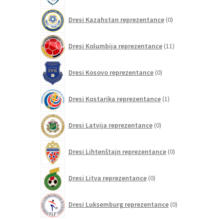
0
Dresi Kazahstan reprezentance
0
izdelkov
11
Dresi Kolumbija reprezentance
11
izdelkov
0
Dresi Kosovo reprezentance
0
izdelkov
1
Dresi Kostarika reprezentance
1
izdelek
0
Dresi Latvija reprezentance
0
izdelkov
0
Dresi Lihtenštajn reprezentance
0
izdelkov
0
Dresi Litva reprezentance
0
izdelkov
0
Dresi Luksemburg reprezentance
0
izdelkov