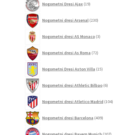
Nogometni Dresi Ajax
19
izdelkov
230
Nogometni dresi Arsenal
230
izdelkov
3
Nogometni dresi AS Monaco
3
izdelki
72
Nogometni dresi As Roma
72
izdelkov
15
Nogometni Dresi Aston Villa
15
izdelkov
6
Nogometni dresi Athletic Bilbao
6
izdelkov
104
Nogometni dresi Atletico Madrid
104
izdelki
409
Nogometni dresi Barcelona
409
izdelkov
207
Nogometni dresi Bayern Munich
207