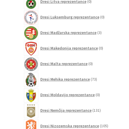
Dresi Litva reprezentance
0
izdelkov
0
Dresi Luksemburg reprezentance
0
izdelkov
3
Dresi Madžarska reprezentance
3
izdelki
0
Dresi Makedonija reprezentance
0
izdelkov
0
Dresi Malta reprezentance
0
izdelkov
73
Dresi Mehika reprezentance
73
izdelkov
0
Dresi Moldavijo reprezentance
0
izdelkov
131
Dresi Nemčija reprezentance
131
izdelkov
105
Dresi Nizozemska reprezentance
105
izdelkov