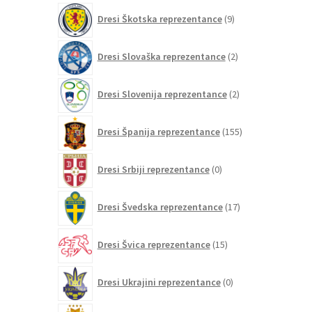
9
Dresi Škotska reprezentance
9
izdelkov
2
Dresi Slovaška reprezentance
2
izdelka
2
Dresi Slovenija reprezentance
2
izdelka
155
Dresi Španija reprezentance
155
izdelkov
0
Dresi Srbiji reprezentance
0
izdelkov
17
Dresi Švedska reprezentance
17
izdelkov
15
Dresi Švica reprezentance
15
izdelkov
0
Dresi Ukrajini reprezentance
0
izdelkov
20