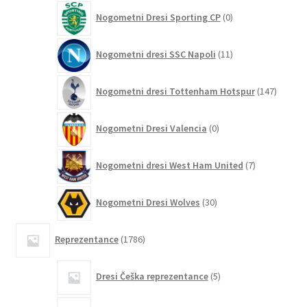
0
Nogometni Dresi Sporting CP
0
izdelkov
11
Nogometni dresi SSC Napoli
11
izdelkov
147
Nogometni dresi Tottenham Hotspur
147
izdelko
0
Nogometni Dresi Valencia
0
izdelkov
7
Nogometni dresi West Ham United
7
izdelkov
30
Nogometni Dresi Wolves
30
izdelkov
1786
Reprezentance
1786
izdelkov
5
Dresi Češka reprezentance
5
izdelkov
2