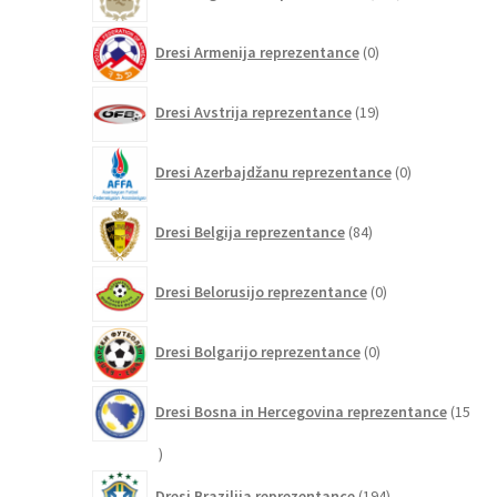
izdelki
0
Dresi Armenija reprezentance
0
izdelkov
19
Dresi Avstrija reprezentance
19
izdelkov
0
Dresi Azerbajdžanu reprezentance
0
izdelkov
84
Dresi Belgija reprezentance
84
izdelkov
0
Dresi Belorusijo reprezentance
0
izdelkov
0
Dresi Bolgarijo reprezentance
0
izdelkov
Dresi Bosna in Hercegovina reprezentance
15
15
izdelkov
194
Dresi Brazilija reprezentance
194