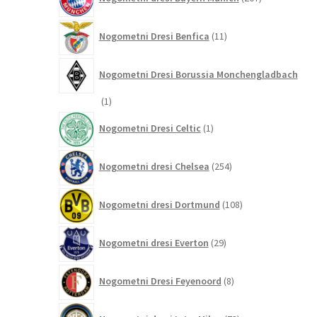
izdelkov
11
Nogometni Dresi Benfica
11
izdelkov
Nogometni Dresi Borussia Monchengladbach
1
1
izdelek
1
Nogometni Dresi Celtic
1
izdelek
254
Nogometni dresi Chelsea
254
izdelkov
108
Nogometni dresi Dortmund
108
izdelkov
29
Nogometni dresi Everton
29
izdelkov
8
Nogometni Dresi Feyenoord
8
izdelkov
73