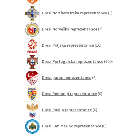
1
Dresi Northern Irska reprezentance
1
izdelek
4
Dresi Norveška reprezentance
4
izdelki
16
Dresi Poljska reprezentance
16
izdelkov
160
Dresi Portugalska reprezentance
160
izdelkov
6
Dresi puran reprezentance
6
izdelkov
0
Dresi Romuniji reprezentance
0
izdelkov
0
Dresi Rusija reprezentance
0
izdelkov
0
Dresi San Marino reprezentance
0
izdelkov