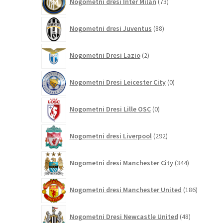
Nogometni dresi Inter Milan
73
izdelkov
88
Nogometni dresi Juventus
88
izdelkov
2
Nogometni Dresi Lazio
2
izdelka
0
Nogometni Dresi Leicester City
0
izdelkov
0
Nogometni Dresi Lille OSC
0
izdelkov
292
Nogometni dresi Liverpool
292
izdelkov
344
Nogometni dresi Manchester City
344
izdelkov
186
Nogometni dresi Manchester United
186
izdelkov
48
Nogometni Dresi Newcastle United
48
izdelkov