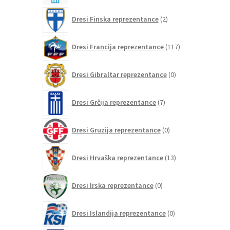
2
Dresi Finska reprezentance
2
izdelka
117
Dresi Francija reprezentance
117
izdelkov
0
Dresi Gibraltar reprezentance
0
izdelkov
7
Dresi Grčija reprezentance
7
izdelkov
0
Dresi Gruzija reprezentance
0
izdelkov
13
Dresi Hrvaška reprezentance
13
izdelkov
0
Dresi Irska reprezentance
0
izdelkov
0
Dresi Islandija reprezentance
0
izdelkov