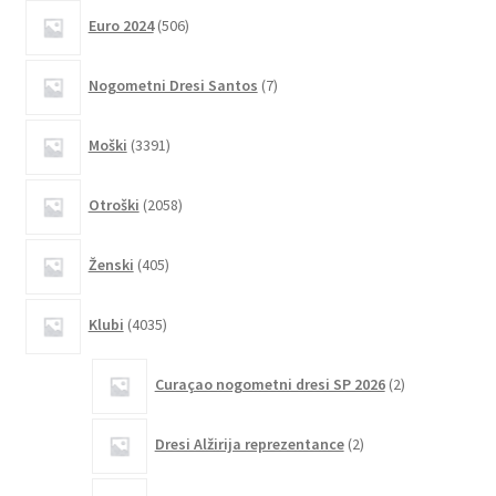
506
Možnosti
Euro 2024
506
izdelkov
lahko
7
izberete
Nogometni Dresi Santos
7
izdelkov
na
strani
3391
Moški
3391
izdelkov
izdelka
2058
Otroški
2058
izdelkov
405
Ženski
405
izdelkov
4035
Klubi
4035
izdelkov
2
Curaçao nogometni dresi SP 2026
2
izdelka
2
Dresi Alžirija reprezentance
2
izdelka
4