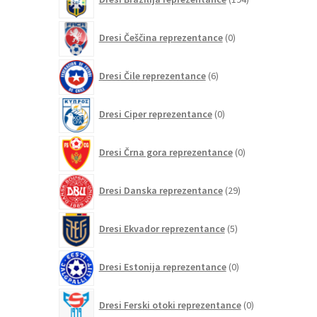
izdelkov
0
Dresi Češčina reprezentance
0
izdelkov
6
Dresi Čile reprezentance
6
izdelkov
0
Dresi Ciper reprezentance
0
izdelkov
0
Dresi Črna gora reprezentance
0
izdelkov
29
Dresi Danska reprezentance
29
izdelkov
5
Dresi Ekvador reprezentance
5
izdelkov
0
Dresi Estonija reprezentance
0
izdelkov
0
Dresi Ferski otoki reprezentance
0
izdelkov