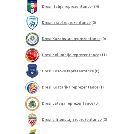
84
Dresi Italija reprezentance
84
izdelkov
0
Dresi Izrael reprezentance
0
izdelkov
0
Dresi Kazahstan reprezentance
0
izdelkov
11
Dresi Kolumbija reprezentance
11
izdelkov
0
Dresi Kosovo reprezentance
0
izdelkov
1
Dresi Kostarika reprezentance
1
izdelek
0
Dresi Latvija reprezentance
0
izdelkov
0
Dresi Lihtenštajn reprezentance
0
izdelkov
0