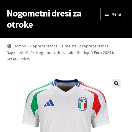
Nogometni dresi za
Skip
Skip
Menu
to
to
otroke
navigation
content
Domov
Domov
Reprezentance
Dresi Italija reprezentance
Najcenejši Moški Nogometni dresi Italija Gostujoči Euro 2024 bela
Blog
Kratek Rokav
Kontaktiraj nas
Košarica
Moj račun
Trgovina
Zaključek nakupa