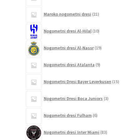
21
Maroko nogometni dresi
21
izdelkov
10
Nogometni dresi Al-Hilal
10
izdelkov
19
Nogometni dresi Al-Nassr
19
izdelkov
9
Nogometni dresi Atalanta
9
izdelkov
15
Nogometni Dresi Bayer Leverkusen
15
izdelkov
3
Nogometni Dresi Boca Juniors
3
izdelki
6
Nogometni dresi Fulham
6
izdelkov
83
Nogometni dresi Inter Miami
83
izdelkov