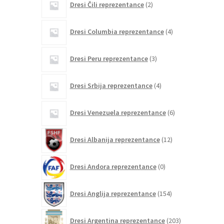
Dresi Čili reprezentance
2
izdelka
4
Dresi Columbia reprezentance
4
izdelki
3
Dresi Peru reprezentance
3
izdelki
4
Dresi Srbija reprezentance
4
izdelki
6
Dresi Venezuela reprezentance
6
izdelkov
12
Dresi Albanija reprezentance
12
izdelkov
0
Dresi Andora reprezentance
0
izdelkov
154
Dresi Anglija reprezentance
154
izdelkov
203
Dresi Argentina reprezentance
203