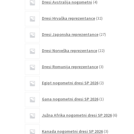
Dresi Avstralija nogometni
4
izdelki
32
Dresi Hrvaška reprezentance
32
izdelkov
27
Dresi Japonska reprezentance
27
izdelkov
22
Dresi Norveška reprezentance
22
izdelkov
3
Dresi Romunija reprezentance
3
izdelki
2
Egipt nogometni dresi SP 2026
2
izdelka
1
Gana nogometni dresi SP 2026
1
izdelek
6
Južna Afrika nogometni dresi SP 2026
6
izdelkov
3
Kanada nogometni dresi SP 2026
3
izdelki