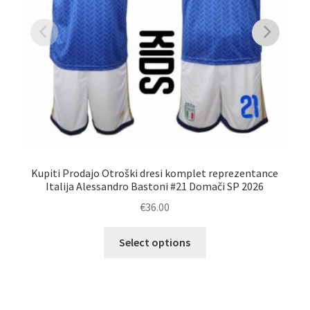
Kupiti Prodajo Otroški dresi komplet reprezentance
Italija Alessandro Bastoni #21 Domači SP 2026
r
€
36.00
Ta
Select options
izdelek
ima
več
različic.