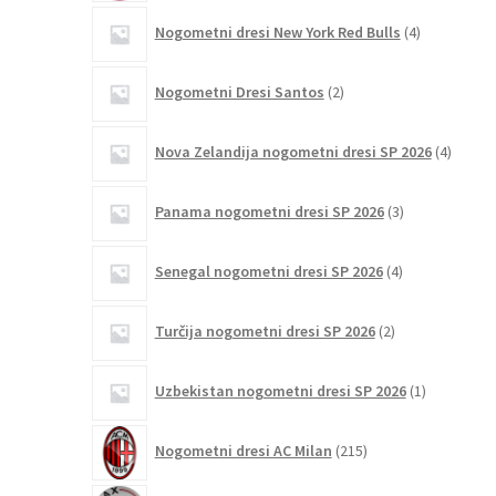
4
Nogometni dresi New York Red Bulls
4
izdelki
2
Nogometni Dresi Santos
2
izdelka
4
Nova Zelandija nogometni dresi SP 2026
4
izdelki
3
Panama nogometni dresi SP 2026
3
izdelki
4
Senegal nogometni dresi SP 2026
4
izdelki
2
Turčija nogometni dresi SP 2026
2
izdelka
1
Uzbekistan nogometni dresi SP 2026
1
izdelek
215
Nogometni dresi AC Milan
215
izdelkov
19