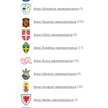
2
Dresi Slovenija reprezentance
2
izdelka
155
Dresi Španija reprezentance
155
izdelkov
0
Dresi Srbiji reprezentance
0
izdelkov
17
Dresi Švedska reprezentance
17
izdelkov
15
Dresi Švica reprezentance
15
izdelkov
0
Dresi Ukrajini reprezentance
0
izdelkov
20
Dresi Urugvaj reprezentance
20
izdelkov
3
Dresi Wales reprezentance
3
izdelki