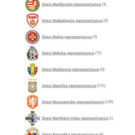
3
Dresi Madžarska reprezentance
3
izdelki
0
Dresi Makedonija reprezentance
0
izdelkov
0
Dresi Malta reprezentance
0
izdelkov
73
Dresi Mehika reprezentance
73
izdelkov
0
Dresi Moldavijo reprezentance
0
izdelkov
131
Dresi Nemčija reprezentance
131
izdelkov
105
Dresi Nizozemska reprezentance
105
izdelkov
1
Dresi Northern Irska reprezentance
1
izdelek
4
Dresi Norveška reprezentance
4