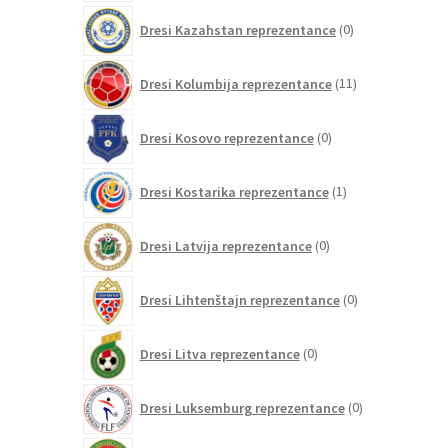
0
Dresi Kazahstan reprezentance
0
izdelkov
11
Dresi Kolumbija reprezentance
11
izdelkov
0
Dresi Kosovo reprezentance
0
izdelkov
1
Dresi Kostarika reprezentance
1
izdelek
0
Dresi Latvija reprezentance
0
izdelkov
0
Dresi Lihtenštajn reprezentance
0
izdelkov
0
Dresi Litva reprezentance
0
izdelkov
0
Dresi Luksemburg reprezentance
0
izdelkov