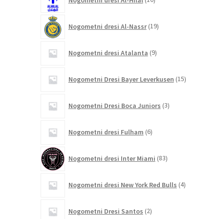
izdelkov
19
Nogometni dresi Al-Nassr
19
izdelkov
9
Nogometni dresi Atalanta
9
izdelkov
15
Nogometni Dresi Bayer Leverkusen
15
izdelkov
3
Nogometni Dresi Boca Juniors
3
izdelki
6
Nogometni dresi Fulham
6
izdelkov
83
Nogometni dresi Inter Miami
83
izdelkov
4
Nogometni dresi New York Red Bulls
4
izdelki
2
Nogometni Dresi Santos
2
izdelka