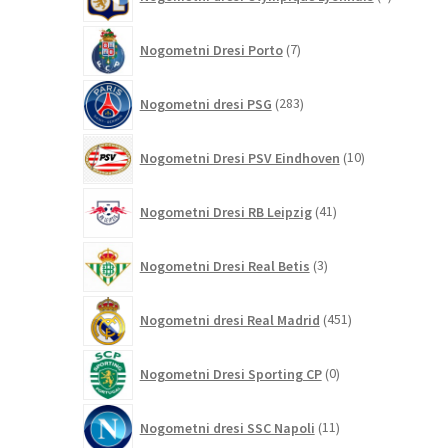
izdelka
7
Nogometni Dresi Porto
7
izdelkov
283
Nogometni dresi PSG
283
izdelkov
10
Nogometni Dresi PSV Eindhoven
10
izdelkov
41
Nogometni Dresi RB Leipzig
41
izdelkov
3
Nogometni Dresi Real Betis
3
izdelki
451
Nogometni dresi Real Madrid
451
izdelkov
0
Nogometni Dresi Sporting CP
0
izdelkov
11
Nogometni dresi SSC Napoli
11
izdelkov