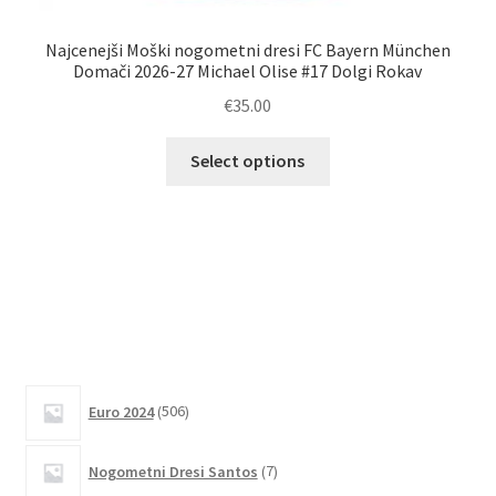
Najcenejši Moški nogometni dresi FC Bayern München
Domači 2026-27 Michael Olise #17 Dolgi Rokav
€
35.00
Ta
Select options
izdelek
Kup
ima
več
različic.
Možnosti
lahko
izberete
na
506
strani
Euro 2024
506
izdelkov
izdelka
7
Nogometni Dresi Santos
7
izdelkov