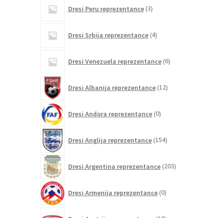
3
Dresi Peru reprezentance
3
izdelki
4
Dresi Srbija reprezentance
4
izdelki
6
Dresi Venezuela reprezentance
6
izdelkov
12
Dresi Albanija reprezentance
12
izdelkov
0
Dresi Andora reprezentance
0
izdelkov
154
Dresi Anglija reprezentance
154
izdelkov
203
Dresi Argentina reprezentance
203
izdelki
0
Dresi Armenija reprezentance
0
izdelkov
19