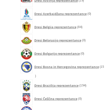
Dresi Avstrija reprezentance
19
izdelkov
0
Dresi Azerbajdžanu reprezentance
0
izdelkov
84
Dresi Belgija reprezentance
84
izdelkov
0
Dresi Belorusijo reprezentance
0
izdelkov
0
Dresi Bolgarijo reprezentance
0
izdelkov
Dresi Bosna in Hercegovina reprezentance
15
15
izdelkov
194
Dresi Brazilija reprezentance
194
izdelkov
0
Dresi Češčina reprezentance
0
izdelkov
6