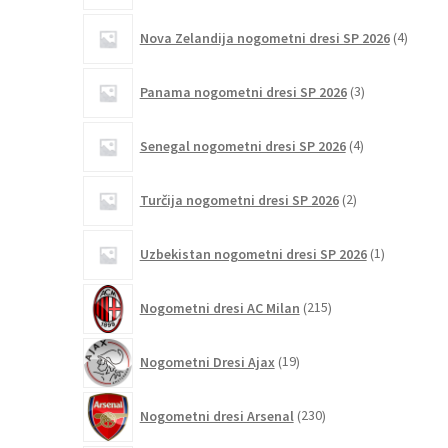
4
Nova Zelandija nogometni dresi SP 2026
4
izdelki
3
Panama nogometni dresi SP 2026
3
izdelki
4
Senegal nogometni dresi SP 2026
4
izdelki
2
Turčija nogometni dresi SP 2026
2
izdelka
1
Uzbekistan nogometni dresi SP 2026
1
izdelek
215
Nogometni dresi AC Milan
215
izdelkov
19
Nogometni Dresi Ajax
19
izdelkov
230
Nogometni dresi Arsenal
230
izdelkov