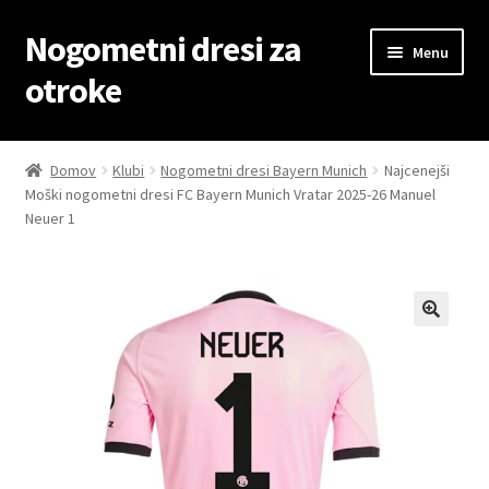
Nogometni dresi za
Skip
Skip
Menu
to
to
otroke
navigation
content
Domov
Domov
Klubi
Nogometni dresi Bayern Munich
Najcenejši
Moški nogometni dresi FC Bayern Munich Vratar 2025-26 Manuel
Blog
Neuer 1
Kontaktiraj nas
Košarica
Moj račun
Trgovina
Zaključek nakupa