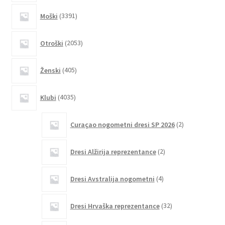
3391
Moški
3391
izdelkov
2053
Otroški
2053
izdelkov
405
Ženski
405
izdelkov
4035
Klubi
4035
izdelkov
2
Curaçao nogometni dresi SP 2026
2
izdelka
2
Dresi Alžirija reprezentance
2
izdelka
4
Dresi Avstralija nogometni
4
izdelki
32
Dresi Hrvaška reprezentance
32
izdelkov