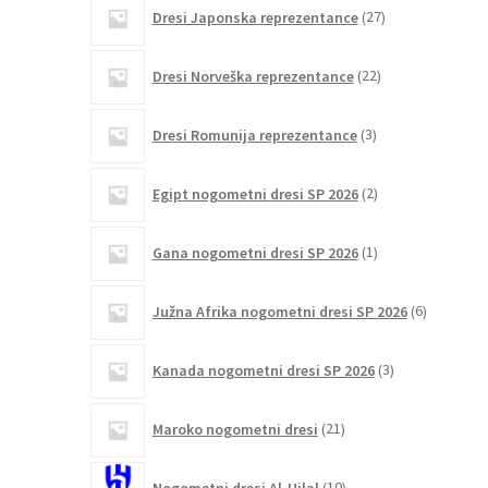
27
Dresi Japonska reprezentance
27
izdelkov
22
Dresi Norveška reprezentance
22
izdelkov
3
Dresi Romunija reprezentance
3
izdelki
2
Egipt nogometni dresi SP 2026
2
izdelka
1
Gana nogometni dresi SP 2026
1
izdelek
6
Južna Afrika nogometni dresi SP 2026
6
izdelkov
3
Kanada nogometni dresi SP 2026
3
izdelki
21
Maroko nogometni dresi
21
izdelkov
10
Nogometni dresi Al-Hilal
10