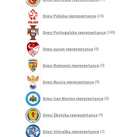
izdelki
16
Dresi Poljska reprezentance
16
izdelkov
160
Dresi Portugalska reprezentance
160
izdelkov
6
Dresi puran reprezentance
6
izdelkov
0
Dresi Romuniji reprezentance
0
izdelkov
0
Dresi Rusija reprezentance
0
izdelkov
0
Dresi San Marino reprezentance
0
izdelkov
9
Dresi Škotska reprezentance
9
izdelkov
2
Dresi Slovaška reprezentance
2
izdelka