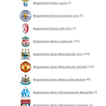
Nogometni Dresi Lazio
2
izdelka
0
Nogometni Dresi Leicester City
0
izdelkov
0
Nogometni Dresi Lille OSC
0
izdelkov
292
Nogometni dresi Liverpool
292
izdelkov
344
Nogometni dresi Manchester City
344
izdelkov
186
Nogometni dresi Manchester United
186
izdelkov
48
Nogometni Dresi Newcastle United
48
izdelkov
0
Nogometni dresi Olympique De Marseille
0
izdelk
2
Nogometni dresi Olympique Lyonnais
2