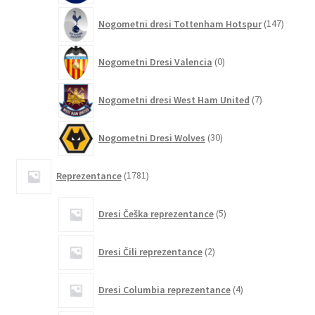
147
Nogometni dresi Tottenham Hotspur
147
izdelko
0
Nogometni Dresi Valencia
0
izdelkov
7
Nogometni dresi West Ham United
7
izdelkov
30
Nogometni Dresi Wolves
30
izdelkov
1781
Reprezentance
1781
izdelkov
5
Dresi Češka reprezentance
5
izdelkov
2
Dresi Čili reprezentance
2
izdelka
4
Dresi Columbia reprezentance
4
izdelki