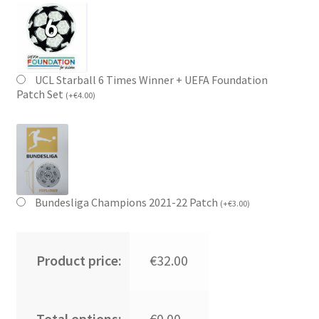
UCL Starball 6 Times Winner + UEFA Foundation
Patch Set
(
+
€
4.00
)
Bundesliga Champions 2021-22 Patch
(
+
€
3.00
)
Product price:
€32.00
Total options:
€0.00