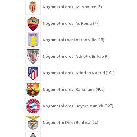
3
Nogometni dresi AS Monaco
3
izdelki
72
Nogometni dresi As Roma
72
izdelkov
15
Nogometni Dresi Aston Villa
15
izdelkov
6
Nogometni dresi Athletic Bilbao
6
izdelkov
104
Nogometni dresi Atletico Madrid
104
izdelki
409
Nogometni dresi Barcelona
409
izdelkov
207
Nogometni dresi Bayern Munich
207
izdelkov
11
Nogometni Dresi Benfica
11
izdelkov