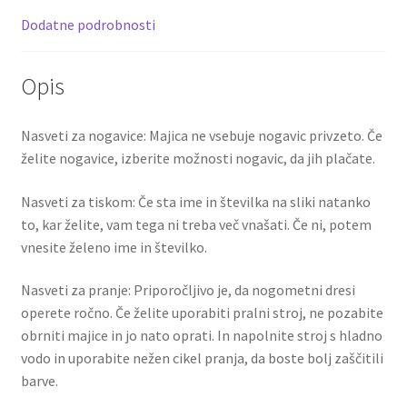
1
k
Dodatne podrobnosti
količina
Opis
Nasveti za nogavice: Majica ne vsebuje nogavic privzeto. Če
želite nogavice, izberite možnosti nogavic, da jih plačate.
Nasveti za tiskom: Če sta ime in številka na sliki natanko
to, kar želite, vam tega ni treba več vnašati. Če ni, potem
vnesite želeno ime in številko.
Nasveti za pranje: Priporočljivo je, da nogometni dresi
operete ročno. Če želite uporabiti pralni stroj, ne pozabite
obrniti majice in jo nato oprati. In napolnite stroj s hladno
vodo in uporabite nežen cikel pranja, da boste bolj zaščitili
barve.