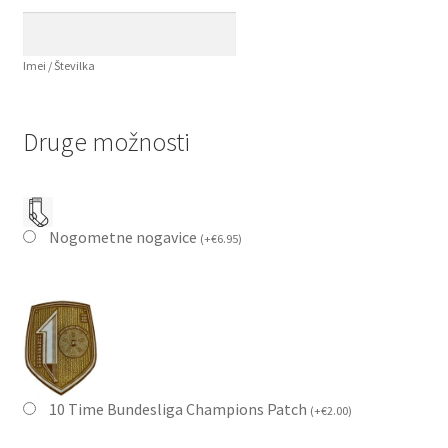
Imei / Številka
Druge možnosti
Nogometne nogavice
(
+
€
6.95
)
10 Time Bundesliga Champions Patch
(
+
€
2.00
)