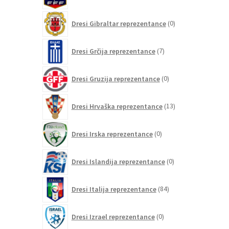
izdelkov
0
Dresi Gibraltar reprezentance
0
izdelkov
7
Dresi Grčija reprezentance
7
izdelkov
0
Dresi Gruzija reprezentance
0
izdelkov
13
Dresi Hrvaška reprezentance
13
izdelkov
0
Dresi Irska reprezentance
0
izdelkov
0
Dresi Islandija reprezentance
0
izdelkov
84
Dresi Italija reprezentance
84
izdelkov
0
Dresi Izrael reprezentance
0
izdelkov