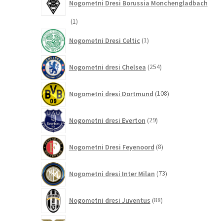
Nogometni Dresi Borussia Monchengladbach
1
1
izdelek
1
Nogometni Dresi Celtic
1
izdelek
254
Nogometni dresi Chelsea
254
izdelkov
108
Nogometni dresi Dortmund
108
izdelkov
29
Nogometni dresi Everton
29
izdelkov
8
Nogometni Dresi Feyenoord
8
izdelkov
73
Nogometni dresi Inter Milan
73
izdelkov
88
Nogometni dresi Juventus
88
izdelkov
2