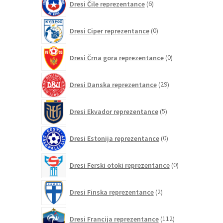
Dresi Čile reprezentance
6
izdelkov
0
Dresi Ciper reprezentance
0
izdelkov
0
Dresi Črna gora reprezentance
0
izdelkov
29
Dresi Danska reprezentance
29
izdelkov
5
Dresi Ekvador reprezentance
5
izdelkov
0
Dresi Estonija reprezentance
0
izdelkov
0
Dresi Ferski otoki reprezentance
0
izdelkov
2
Dresi Finska reprezentance
2
izdelka
112
Dresi Francija reprezentance
112