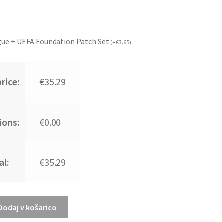
ue + UEFA Foundation Patch Set
(
+
€
3.65
)
rice:
€35.29
ions:
€0.00
al:
€35.29
Dodaj v košarico