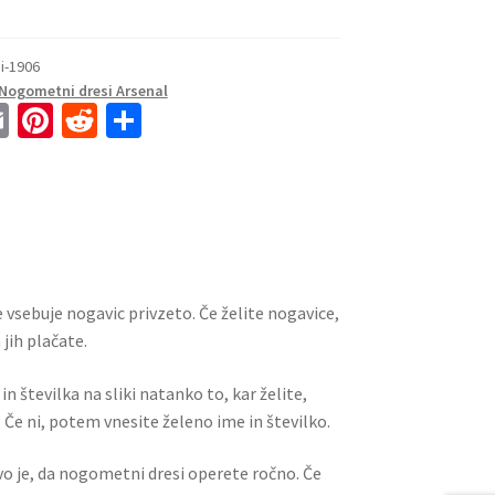
i-1906
Nogometni dresi Arsenal
E
Pi
R
S
m
nt
e
h
ai
er
d
ar
l
es
di
e
t
t
 vsebuje nogavic privzeto. Če želite nogavice,
jih plačate.
n številka na sliki natanko to, kar želite,
 Če ni, potem vnesite želeno ime in številko.
ivo je, da nogometni dresi operete ročno. Če