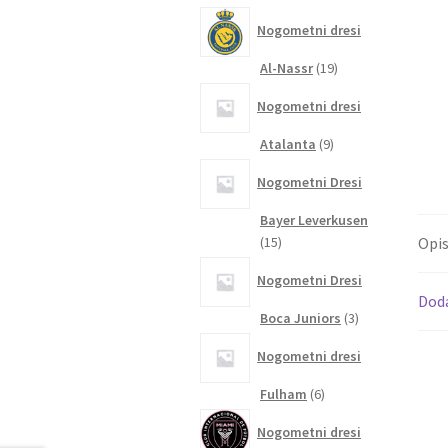
izdelkov
Nogometni dresi
19
Al-Nassr
19
izdelkov
Nogometni dresi
9
Atalanta
9
izdelkov
Nogometni Dresi
Bayer Leverkusen
15
15
Opi
izdelkov
Nogometni Dresi
Dod
3
Boca Juniors
3
izdelki
Nogometni dresi
6
Fulham
6
izdelkov
Nogometni dresi