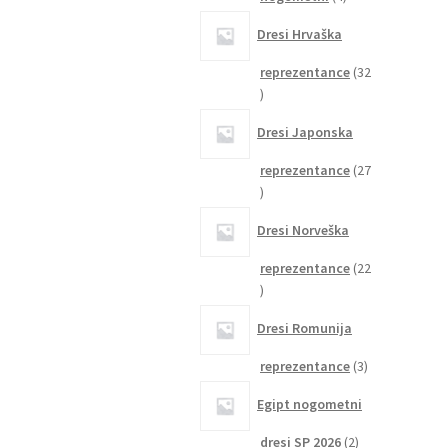
izdelki
Dresi Hrvaška
reprezentance
32
32
izdelkov
Dresi Japonska
reprezentance
27
27
izdelkov
Dresi Norveška
reprezentance
22
22
izdelkov
Dresi Romunija
3
reprezentance
3
izdelki
Egipt nogometni
2
dresi SP 2026
2