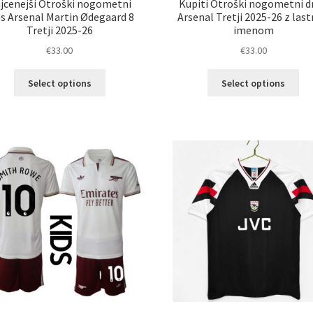
jcenejši Otroški nogometni
Kupiti Otroški nogometni d
es Arsenal Martin Ødegaard 8
Arsenal Tretji 2025-26 z las
Tretji 2025-26
imenom
€
33.00
€
33.00
Ta
Ta
Select options
Select options
izdelek
izd
ima
im
več
ve
različic.
razl
Možnosti
Mož
lahko
lah
izberete
izb
na
na
strani
str
izdelka
izd