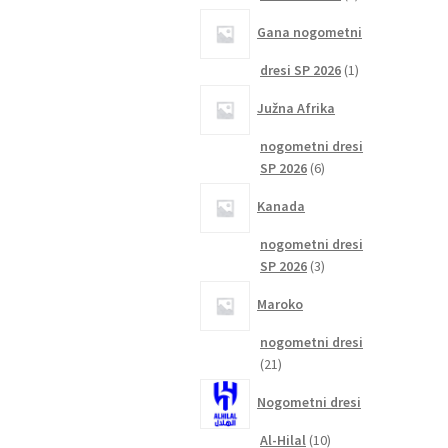
izdelka
Gana nogometni
1
dresi SP 2026
1
izdelek
Južna Afrika
nogometni dresi
6
SP 2026
6
izdelkov
Kanada
nogometni dresi
3
SP 2026
3
izdelki
Maroko
nogometni dresi
21
21
izdelkov
Nogometni dresi
10
Al-Hilal
10