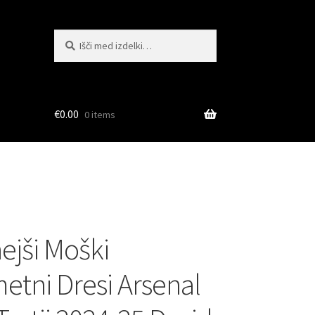
Išči:
Iskanje
€
0.00
0 items
ejši Moški
tni Dresi Arsenal