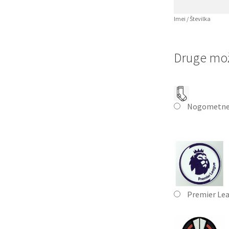
Imei / Številka
Druge mož
Nogometne
Premier Le