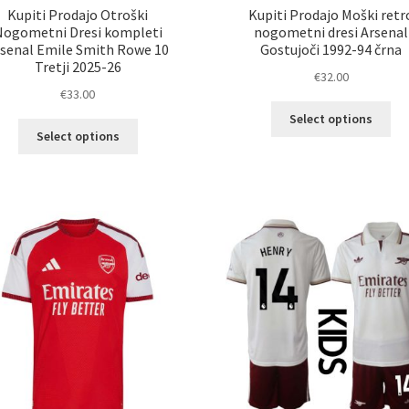
Kupiti Prodajo Otroški
Kupiti Prodajo Moški retr
Nogometni Dresi kompleti
nogometni dresi Arsenal
rsenal Emile Smith Rowe 10
Gostujoči 1992-94 črna
Tretji 2025-26
€
32.00
€
33.00
Ta
Select options
Ta
izd
Select options
izdelek
im
ima
ve
več
razl
različic.
Mož
Možnosti
lah
lahko
izb
izberete
na
na
str
strani
izd
izdelka