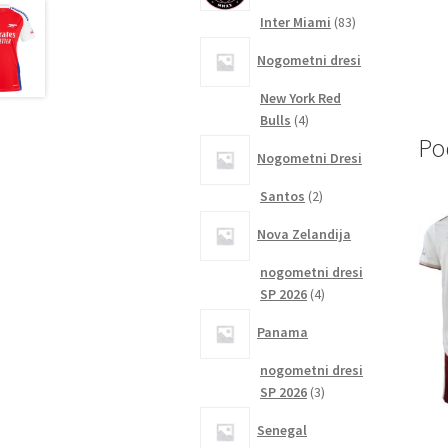
83
Inter Miami
83
izdelkov
Nogometni dresi
New York Red
4
Bulls
4
Po
izdelki
Nogometni Dresi
2
Santos
2
izdelka
Nova Zelandija
nogometni dresi
4
SP 2026
4
izdelki
Panama
nogometni dresi
3
SP 2026
3
izdelki
Senegal