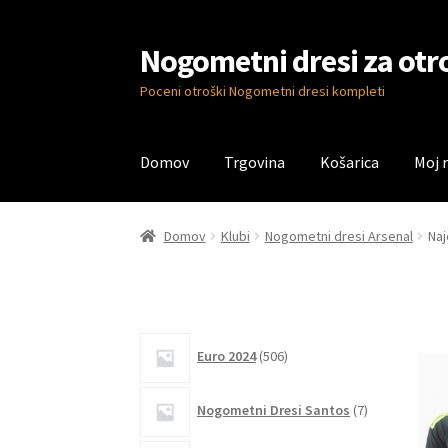
Nogometni dresi za otr
Skip
Skip
to
to
Poceni otroški Nogometni dresi kompleti
navigation
content
Domov
Trgovina
Košarica
Moj 
Domov
Blog
Kontaktiraj nas
Košarica
Moj ra
Domov
Klubi
Nogometni dresi Arsenal
Naj
506
Euro 2024
506
izdelkov
7
Nogometni Dresi Santos
7
izdelkov