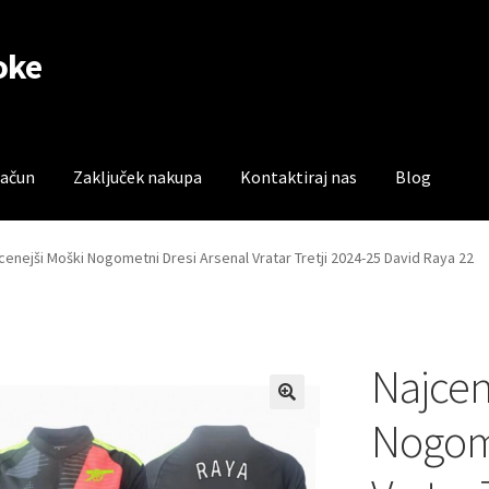
oke
račun
Zaključek nakupa
Kontaktiraj nas
Blog
čun
Trgovina
Zaključek nakupa
cenejši Moški Nogometni Dresi Arsenal Vratar Tretji 2024-25 David Raya 22
Najcen
Nogome