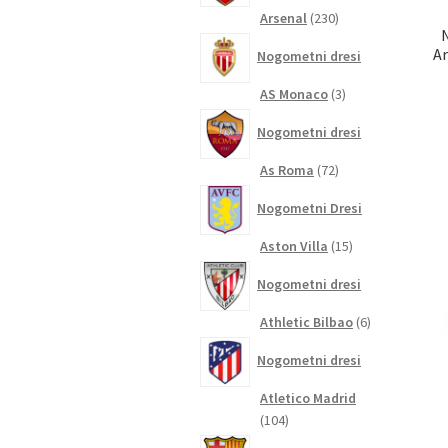
230
Arsenal
230
izdelkov
A
Nogometni dresi
3
AS Monaco
3
izdelki
Nogometni dresi
72
As Roma
72
izdelkov
Nogometni Dresi
15
Aston Villa
15
izdelkov
Nogometni dresi
6
Athletic Bilbao
6
izdelkov
Nogometni dresi
Atletico Madrid
104
104
izdelki