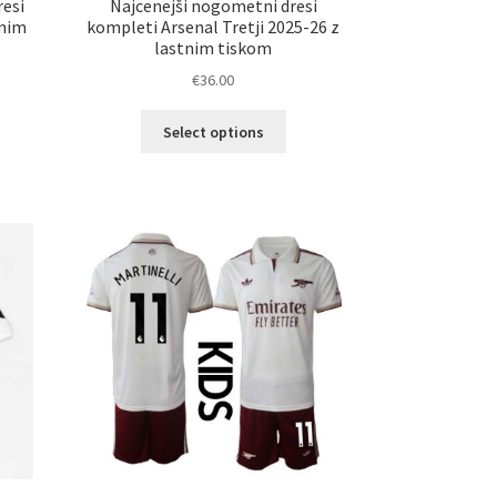
resi
Najcenejši nogometni dresi
tnim
kompleti Arsenal Tretji 2025-26 z
lastnim tiskom
€
36.00
Ta
Select options
elek
izdelek
a
ima
č
več
ičic.
različic.
nosti
Možnosti
ko
lahko
erete
izberete
na
ani
strani
elka
izdelka