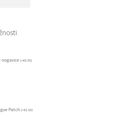
nosti
 nogavice
(
+
€
6.95
)
ague Patch
(
+
€
2.65
)