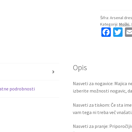
Nogometni
Dresi
Arsenal
Šifra:
Arsenal dres
Kategoriji:
Moški
,
Vratar
Fa
T
Tretji
ce
wi
2024-
25
b
tt
David
o
er
Raya
Opis
o
22
s
količina
k
Nasveti za nogavice: Majica ne
atne podrobnosti
izberite možnosti nogavic, da 
Nasveti za tiskom: Če sta ime i
vam tega ni treba več vnašati.
Nasveti za pranje: Priporočlj