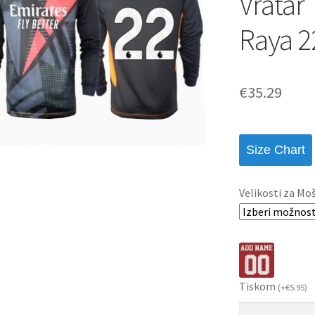
Vratar 
Raya 2
€
35.29
Size Chart
Velikosti za Mo
Tiskom
(
+
€
5.95
)