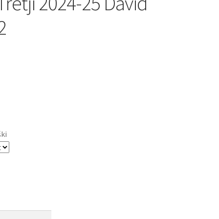
Tretji 2024-25 David
2
ški