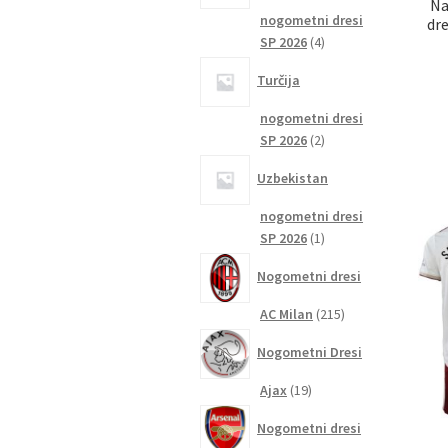
Na
nogometni dresi
dr
4
SP 2026
4
izdelki
Turčija
nogometni dresi
2
SP 2026
2
izdelka
Uzbekistan
nogometni dresi
1
SP 2026
1
izdelek
Nogometni dresi
215
AC Milan
215
izdelkov
Nogometni Dresi
19
Ajax
19
izdelkov
Nogometni dresi