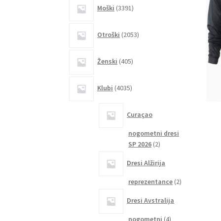
3391
Moški
3391
izdelkov
2053
Otroški
2053
izdelkov
405
Ženski
405
izdelkov
4035
Klubi
4035
izdelkov
Curaçao
nogometni dresi
2
SP 2026
2
izdelka
Dresi Alžirija
2
reprezentance
2
izdelka
Dresi Avstralija
4
nogometni
4