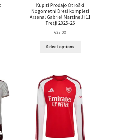
o
Kupiti Prodajo Otroški
Nogometni Dresi kompleti
Arsenal Gabriel Martinelli 11
Tretji 2025-26
€
33.00
Ta
elek
Select options
izdelek
a
ima
č
več
ičic.
različic.
nosti
Možnosti
ko
lahko
erete
izberete
na
ani
strani
elka
izdelka