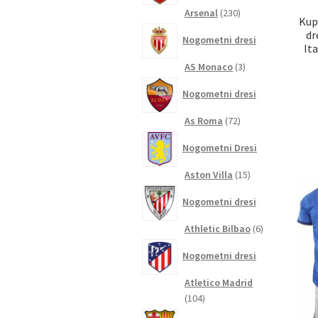
230
Arsenal
230
Kup
izdelkov
dr
Nogometni dresi
It
3
AS Monaco
3
izdelki
Nogometni dresi
72
As Roma
72
izdelkov
Nogometni Dresi
15
Aston Villa
15
izdelkov
Nogometni dresi
6
Athletic Bilbao
6
izdelkov
Nogometni dresi
Atletico Madrid
104
104
izdelki