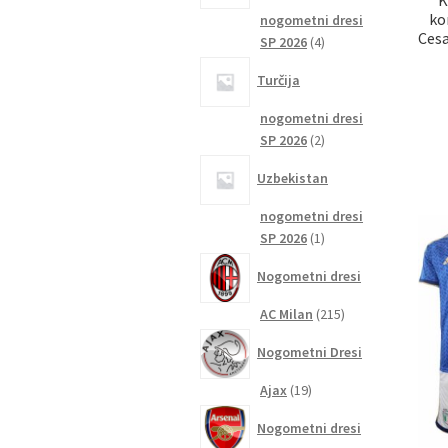
ko
nogometni dresi
Cesa
4
SP 2026
4
izdelki
Turčija
nogometni dresi
2
SP 2026
2
izdelka
Uzbekistan
nogometni dresi
1
SP 2026
1
izdelek
Nogometni dresi
215
AC Milan
215
izdelkov
Nogometni Dresi
19
Ajax
19
izdelkov
Nogometni dresi