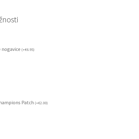
nosti
 nogavice
(
+
€
6.95
)
Champions Patch
(
+
€
2.00
)