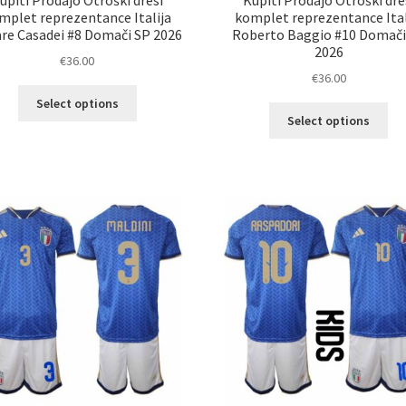
mplet reprezentance Italija
komplet reprezentance Ital
re Casadei #8 Domači SP 2026
Roberto Baggio #10 Domači
2026
€
36.00
€
36.00
Ta
Select options
Ta
izdelek
Select options
izd
ima
im
več
ve
različic.
razl
Možnosti
Mož
lahko
lah
izberete
izb
na
na
strani
str
izdelka
izd