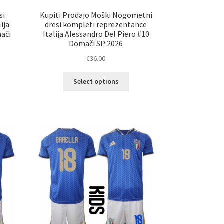
si
Kupiti Prodajo Moški Nogometni
ija
dresi kompleti reprezentance
ači
Italija Alessandro Del Piero #10
Domači SP 2026
€
36.00
Ta
Select options
elek
izdelek
a
ima
č
več
ičic.
različic.
nosti
Možnosti
ko
lahko
erete
izberete
na
ani
strani
elka
izdelka