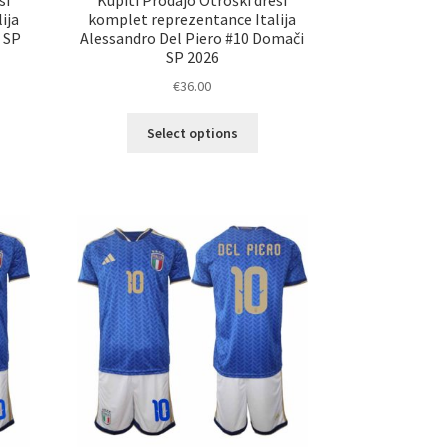
ija
komplet reprezentance Italija
 SP
Alessandro Del Piero #10 Domači
SP 2026
€
36.00
Ta
Select options
elek
izdelek
a
ima
č
več
ičic.
različic.
nosti
Možnosti
ko
lahko
erete
izberete
na
ani
strani
elka
izdelka