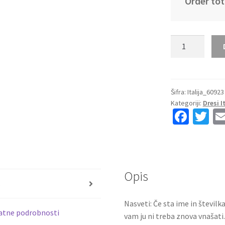
Order tot
Kupiti
Replika
Moški
Nogometni
dresi
Šifra:
Italija_60923
Kategoriji:
Dresi I
kompleti
Fa
T
Italija
ce
wi
Domači
2023
b
tt
količina
o
er
Opis
o
s
k
Nasveti: Če sta ime in številk
atne podrobnosti
vam ju ni treba znova vnašati