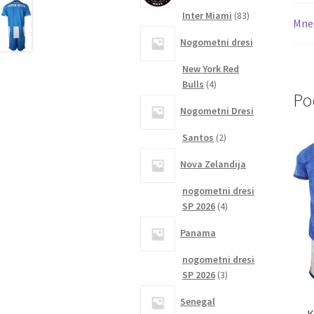
83
Inter Miami
83
Mnen
izdelkov
Nogometni dresi
New York Red
4
Bulls
4
Po
izdelki
Nogometni Dresi
2
Santos
2
izdelka
Nova Zelandija
nogometni dresi
4
SP 2026
4
izdelki
Panama
nogometni dresi
3
SP 2026
3
izdelki
Senegal
K