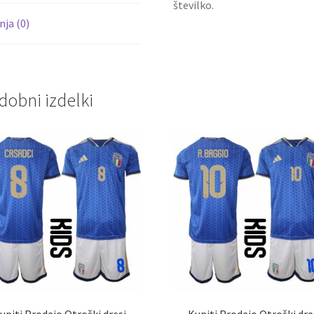
številko.
ja (0)
dobni izdelki
upiti Prodajo Otroški dresi
Kupiti Prodajo Otroški dre