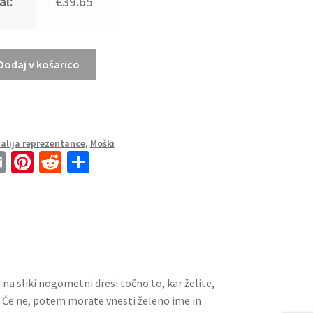
al:
€39.65
Dodaj v košarico
talija reprezentance
,
Moški
E
Pi
R
S
m
nt
e
h
ai
er
d
ar
l
es
di
e
t
t
a na sliki nogometni dresi točno to, kar želite,
. Če ne, potem morate vnesti želeno ime in