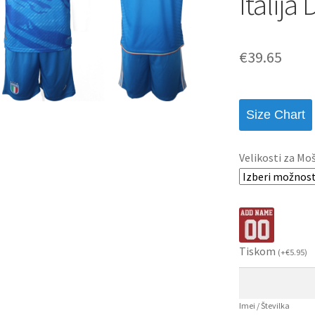
Italij
€
39.65
Size Chart
Velikosti za Mo
Tiskom
(
+
€
5.95
)
Imei / Številka