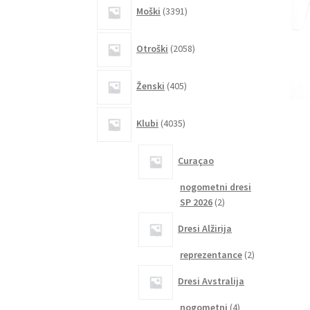
3391
Moški
3391
izdelkov
2058
Otroški
2058
izdelkov
405
Ženski
405
izdelkov
4035
Klubi
4035
izdelkov
Curaçao
nogometni dresi
2
SP 2026
2
izdelka
Dresi Alžirija
2
reprezentance
2
izdelka
Dresi Avstralija
4
nogometni
4