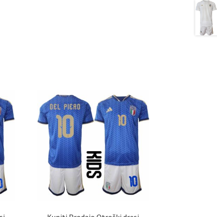
si
Kupiti Prodajo Otroški dresi