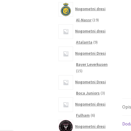
izdelkov
Nogometni dresi
19
Al-Nassr
19
izdelkov
Nogometni dresi
9
Atalanta
9
izdelkov
Nogometni Dresi
Bayer Leverkusen
15
15
izdelkov
Nogometni Dresi
3
Boca Juniors
3
izdelki
Nogometni dresi
Opi
6
Fulham
6
izdelkov
Dod
Nogometni dresi