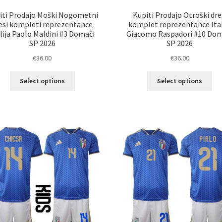
iti Prodajo Moški Nogometni
Kupiti Prodajo Otroški dre
esi kompleti reprezentance
komplet reprezentance Ital
alija Paolo Maldini #3 Domači
Giacomo Raspadori #10 Dom
SP 2026
SP 2026
€
36.00
€
36.00
Ta
Ta
Select options
Select options
izdelek
izd
ima
im
več
ve
različic.
razl
Možnosti
Mož
lahko
lah
izberete
izb
na
na
strani
str
izdelka
izd