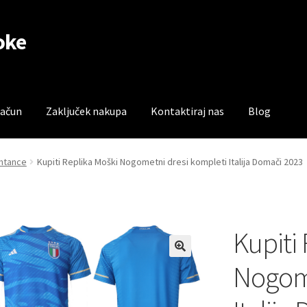
oke
račun
Zaključek nakupa
Kontaktiraj nas
Blog
čun
Trgovina
Zaključek nakupa
entance
Kupiti Replika Moški Nogometni dresi kompleti Italija Domači 2023
Kupiti
Nogome