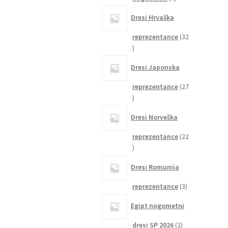
izdelki
Dresi Hrvaška
reprezentance
32
32
izdelkov
Dresi Japonska
reprezentance
27
27
izdelkov
Dresi Norveška
reprezentance
22
22
izdelkov
Dresi Romunija
3
reprezentance
3
izdelki
Egipt nogometni
2
dresi SP 2026
2