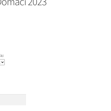
a Domači 2023
ški