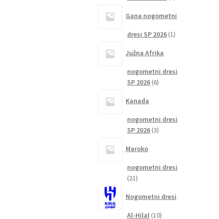
izdelka
Gana nogometni
1
dresi SP 2026
1
izdelek
Južna Afrika
nogometni dresi
6
SP 2026
6
izdelkov
Kanada
nogometni dresi
3
SP 2026
3
izdelki
Maroko
nogometni dresi
21
21
izdelkov
Nogometni dresi
10
Al-Hilal
10