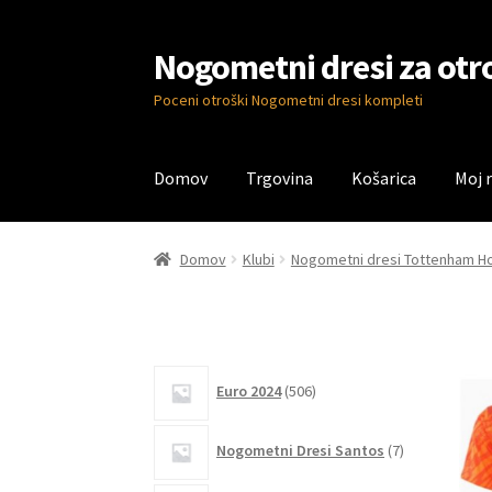
Nogometni dresi za otr
Skip
Skip
to
to
Poceni otroški Nogometni dresi kompleti
navigation
content
Domov
Trgovina
Košarica
Moj 
Domov
Blog
Kontaktiraj nas
Košarica
Moj ra
Domov
Klubi
Nogometni dresi Tottenham H
506
Euro 2024
506
izdelkov
7
Nogometni Dresi Santos
7
izdelkov