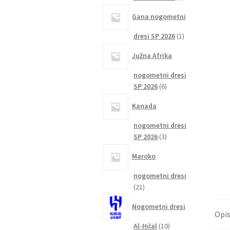
izdelka
Gana nogometni
1
dresi SP 2026
1
izdelek
Južna Afrika
nogometni dresi
6
SP 2026
6
izdelkov
Kanada
nogometni dresi
3
SP 2026
3
izdelki
Maroko
nogometni dresi
21
21
izdelkov
Nogometni dresi
Opi
10
Al-Hilal
10