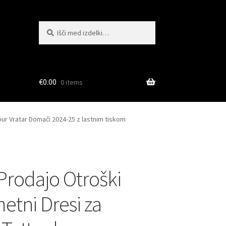
Išči:
Iskanje
€
0.00
0 items
ur Vratar Domači 2024-25 z lastnim tiskom
 Prodajo Otroški
tni Dresi za