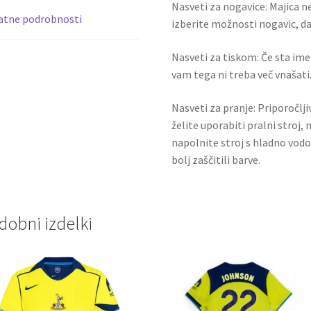
Nasveti za nogavice: Majica ne
z
atne podrobnosti
izberite možnosti nogavic, da 
lastnim
tiskom
Nasveti za tiskom: Če sta ime i
količina
vam tega ni treba več vnašati.
Nasveti za pranje: Priporočlj
želite uporabiti pralni stroj, 
napolnite stroj s hladno vodo
bolj zaščitili barve.
dobni izdelki