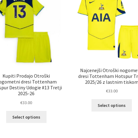
lah
na
izb
strani
na
izdelka
str
izd
Najcenejši Otroški nogome
Kupiti Prodajo Otroški
dresi Tottenham Hotspur Tr
ogometni dresi Tottenham
2025/26 z lastnim tisko
pur Destiny Udogie #13 Tretji
€
33.00
2025-26
Ta
€
33.00
Select options
izd
Ta
im
Select options
izdelek
ve
ima
razl
več
Mož