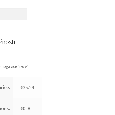
nosti
 nogavice
(
+
€
6.95
)
rice:
€36.29
ions:
€0.00