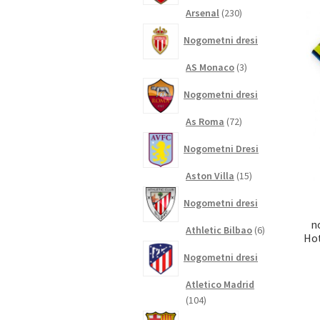
230
Arsenal
230
izdelkov
Nogometni dresi
3
AS Monaco
3
izdelki
Nogometni dresi
72
As Roma
72
izdelkov
Nogometni Dresi
15
Aston Villa
15
izdelkov
Nogometni dresi
n
6
Athletic Bilbao
6
Hot
izdelkov
Nogometni dresi
Atletico Madrid
104
104
izdelki