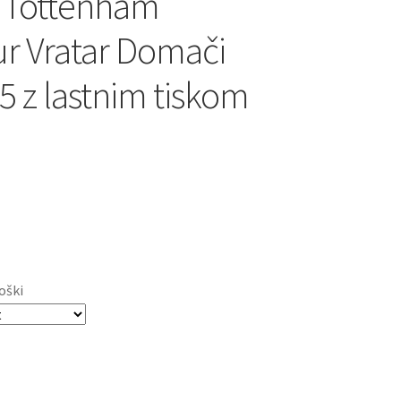
 Tottenham
r Vratar Domači
5 z lastnim tiskom
oški