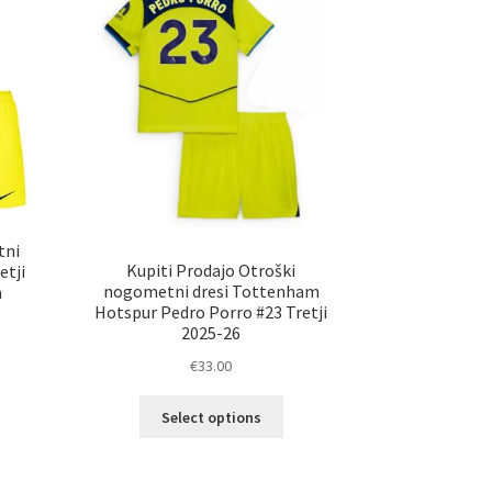
ko
izberete
erete
na
strani
ani
izdelka
elka
tni
Kupiti Prodajo Otroški
etji
nogometni dresi Tottenham
m
Hotspur Pedro Porro #23 Tretji
2025-26
€
33.00
elek
Ta
a
Select options
izdelek
č
ima
ičic.
več
nosti