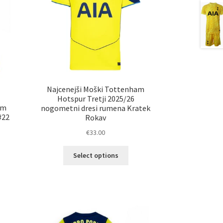
Najcenejši Moški Tottenham
Hotspur Tretji 2025/26
am
nogometni dresi rumena Kratek
#22
Rokav
€
33.00
Ta
Select options
izdelek
elek
ima
a
več
č
različic.
ičic.
Možnosti
nosti
lahko