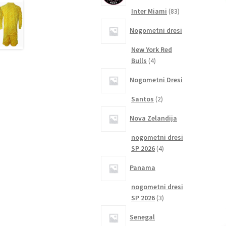
83
Inter Miami
83
izdelkov
Nogometni dresi
New York Red
4
Bulls
4
izdelki
Nogometni Dresi
2
Santos
2
izdelka
Nova Zelandija
nogometni dresi
4
SP 2026
4
izdelki
Panama
nogometni dresi
3
SP 2026
3
izdelki
Senegal