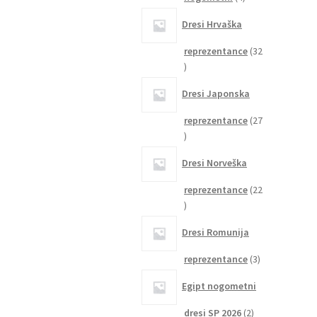
izdelki
Dresi Hrvaška
reprezentance
32
32
izdelkov
Dresi Japonska
reprezentance
27
27
izdelkov
Dresi Norveška
reprezentance
22
22
izdelkov
Dresi Romunija
3
reprezentance
3
izdelki
Egipt nogometni
2
dresi SP 2026
2