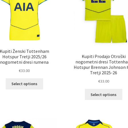
Kupiti Ženski Tottenham
Kupiti Prodajo Otroški
Hotspur Tretji 2025/26
nogometni dresi Tottenh
nogometni dresi rumena
Hotspur Brennan Johnson 
€
33.00
Tretji 2025-26
Ta
€
33.00
Select options
izdelek
Ta
ima
Select options
izd
več
im
različic.
ve
Možnosti
razl
lahko
Mož
izberete