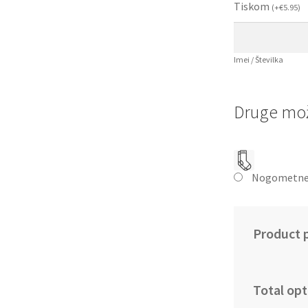
Tiskom
(
+
€
5.95
)
Imei / Številka
Druge mož
Nogometne
Product p
Total opt