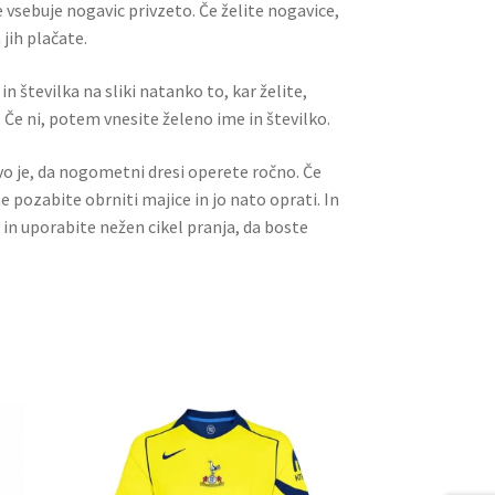
 vsebuje nogavic privzeto. Če želite nogavice,
jih plačate.
n številka na sliki natanko to, kar želite,
 Če ni, potem vnesite želeno ime in številko.
ivo je, da nogometni dresi operete ročno. Če
ne pozabite obrniti majice in jo nato oprati. In
 in uporabite nežen cikel pranja, da boste