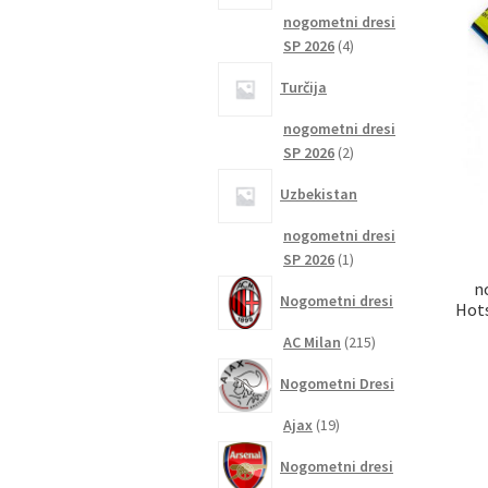
nogometni dresi
4
SP 2026
4
izdelki
Turčija
nogometni dresi
2
SP 2026
2
izdelka
Uzbekistan
nogometni dresi
1
SP 2026
1
izdelek
n
Nogometni dresi
Hots
215
AC Milan
215
izdelkov
Nogometni Dresi
19
Ajax
19
izdelkov
Nogometni dresi