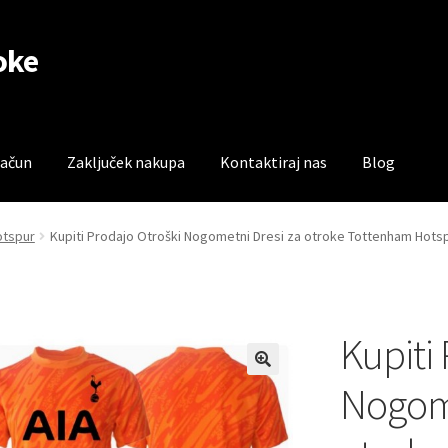
oke
račun
Zaključek nakupa
Kontaktiraj nas
Blog
čun
Trgovina
Zaključek nakupa
otspur
Kupiti Prodajo Otroški Nogometni Dresi za otroke Tottenham Hotsp
Kupiti
Nogome