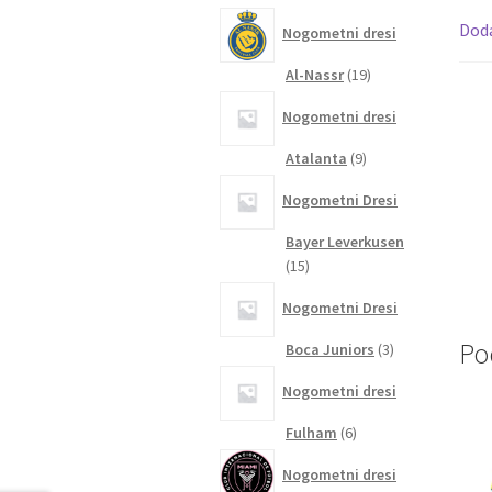
izdelkov
Dod
Nogometni dresi
19
Al-Nassr
19
izdelkov
Nogometni dresi
9
Atalanta
9
izdelkov
Nogometni Dresi
Bayer Leverkusen
15
15
izdelkov
Nogometni Dresi
Po
3
Boca Juniors
3
izdelki
Nogometni dresi
6
Fulham
6
izdelkov
Nogometni dresi