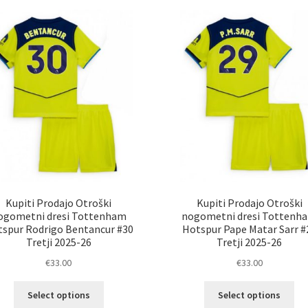
različic.
lah
Možnosti
izb
lahko
na
izberete
str
na
izd
strani
izdelka
Kupiti Prodajo Otroški
Kupiti Prodajo Otroški
ogometni dresi Tottenham
nogometni dresi Tottenh
spur Rodrigo Bentancur #30
Hotspur Pape Matar Sarr #
Tretji 2025-26
Tretji 2025-26
€
33.00
€
33.00
Ta
Ta
Select options
Select options
izdelek
izd