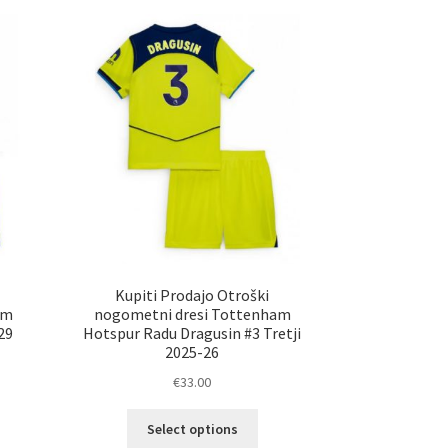
različic.
ko
Možnosti
erete
lahko
izberete
ani
na
elka
strani
izdelka
Kupiti Prodajo Otroški
am
nogometni dresi Tottenham
29
Hotspur Radu Dragusin #3 Tretji
2025-26
€
33.00
Ta
Select options
elek
izdelek