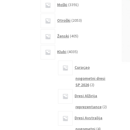
3391
Moški
3391
izdelkov
2053
Otroški
2053
izdelkov
405
Ženski
405
izdelkov
4035
Klubi
4035
izdelkov
Curaçao
nogometni dresi
2
SP 2026
2
izdelka
Dresi Alžirija
2
reprezentance
2
izdelka
Dresi Avstralija
4
nogometni
4