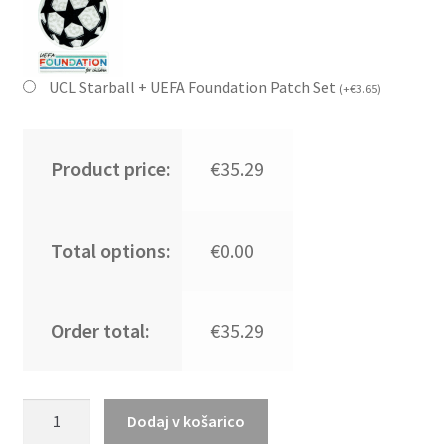
UCL Starball + UEFA Foundation Patch Set
(
+
€
3.65
)
Product price:
€35.29
Total options:
€0.00
Order total:
€35.29
Kupiti
Dodaj v košarico
Prodajo