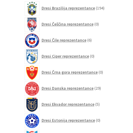
izdelkov
194
Dresi Brazilija reprezentance
194
izdelkov
0
Dresi Češčina reprezentance
0
izdelkov
6
Dresi Čile reprezentance
6
izdelkov
0
Dresi Ciper reprezentance
0
izdelkov
0
Dresi Črna gora reprezentance
0
izdelkov
29
Dresi Danska reprezentance
29
izdelkov
5
Dresi Ekvador reprezentance
5
izdelkov
0
Dresi Estonija reprezentance
0
izdelkov
0