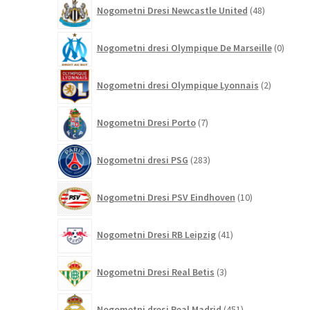
48
Nogometni Dresi Newcastle United
48
izdelkov
0
Nogometni dresi Olympique De Marseille
0
izdelk
2
Nogometni dresi Olympique Lyonnais
2
izdelka
7
Nogometni Dresi Porto
7
izdelkov
283
Nogometni dresi PSG
283
izdelkov
10
Nogometni Dresi PSV Eindhoven
10
izdelkov
41
Nogometni Dresi RB Leipzig
41
izdelkov
3
Nogometni Dresi Real Betis
3
izdelki
451
Nogometni dresi Real Madrid
451