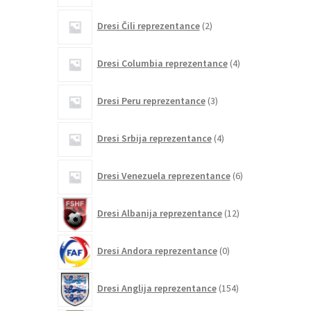
2
Dresi Čili reprezentance
2
izdelka
4
Dresi Columbia reprezentance
4
izdelki
3
Dresi Peru reprezentance
3
izdelki
4
Dresi Srbija reprezentance
4
izdelki
6
Dresi Venezuela reprezentance
6
izdelkov
12
Dresi Albanija reprezentance
12
izdelkov
0
Dresi Andora reprezentance
0
izdelkov
154
Dresi Anglija reprezentance
154
izdelkov