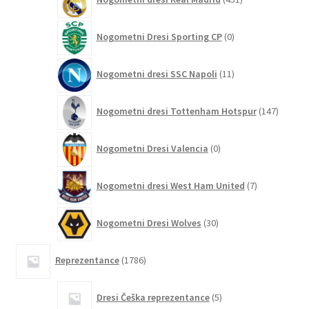
izdelkov
0
Nogometni Dresi Sporting CP
0
izdelkov
11
Nogometni dresi SSC Napoli
11
izdelkov
147
Nogometni dresi Tottenham Hotspur
147
izdelko
0
Nogometni Dresi Valencia
0
izdelkov
7
Nogometni dresi West Ham United
7
izdelkov
30
Nogometni Dresi Wolves
30
izdelkov
1786
Reprezentance
1786
izdelkov
5
Dresi Češka reprezentance
5
izdelkov