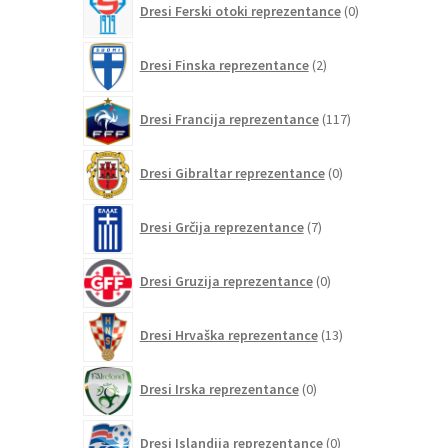
Dresi Ferski otoki reprezentance
0
izdelkov
2
Dresi Finska reprezentance
2
izdelka
117
Dresi Francija reprezentance
117
izdelkov
0
Dresi Gibraltar reprezentance
0
izdelkov
7
Dresi Grčija reprezentance
7
izdelkov
0
Dresi Gruzija reprezentance
0
izdelkov
13
Dresi Hrvaška reprezentance
13
izdelkov
0
Dresi Irska reprezentance
0
izdelkov
0
Dresi Islandija reprezentance
0