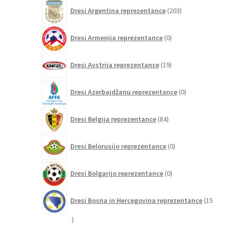
203
Dresi Argentina reprezentance
203
izdelki
0
Dresi Armenija reprezentance
0
izdelkov
19
Dresi Avstrija reprezentance
19
izdelkov
0
Dresi Azerbajdžanu reprezentance
0
izdelkov
84
Dresi Belgija reprezentance
84
izdelkov
0
Dresi Belorusijo reprezentance
0
izdelkov
0
Dresi Bolgarijo reprezentance
0
izdelkov
Dresi Bosna in Hercegovina reprezentance
15
15