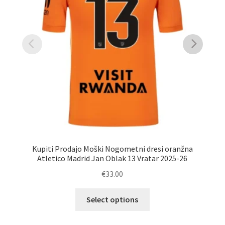
Kupiti Prodajo Moški Nogometni dresi oranžna
Ku
Atletico Madrid Jan Oblak 13 Vratar 2025-26
€
33.00
Ta
Select options
izdelek
ima