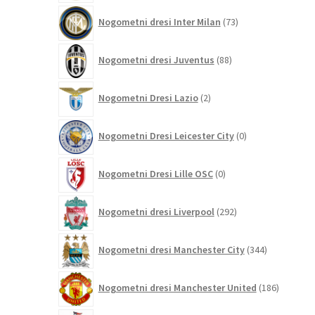
73
Nogometni dresi Inter Milan
73
izdelkov
88
Nogometni dresi Juventus
88
izdelkov
2
Nogometni Dresi Lazio
2
izdelka
0
Nogometni Dresi Leicester City
0
izdelkov
0
Nogometni Dresi Lille OSC
0
izdelkov
292
Nogometni dresi Liverpool
292
izdelkov
344
Nogometni dresi Manchester City
344
izdelkov
186
Nogometni dresi Manchester United
186
izdelkov