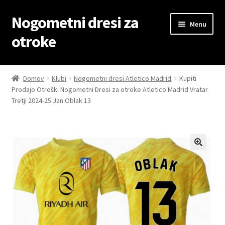
Nogometni dresi za
Skip
Skip
Menu
to
to
otroke
navigation
content
Domov
Domov
Klubi
Nogometni dresi Atletico Madrid
Kupiti
Prodajo Otroški Nogometni Dresi za otroke Atletico Madrid Vratar
Blog
Tretji 2024-25 Jan Oblak 13
Kontaktiraj nas
Košarica
Moj račun
Trgovina
Zaključek nakupa