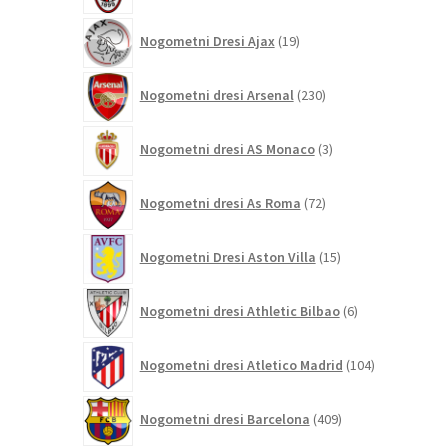
19
Nogometni Dresi Ajax
19
izdelkov
230
Nogometni dresi Arsenal
230
izdelkov
3
Nogometni dresi AS Monaco
3
izdelki
72
Nogometni dresi As Roma
72
izdelkov
15
Nogometni Dresi Aston Villa
15
izdelkov
6
Nogometni dresi Athletic Bilbao
6
izdelkov
104
Nogometni dresi Atletico Madrid
104
izdelki
409
Nogometni dresi Barcelona
409
izdelkov