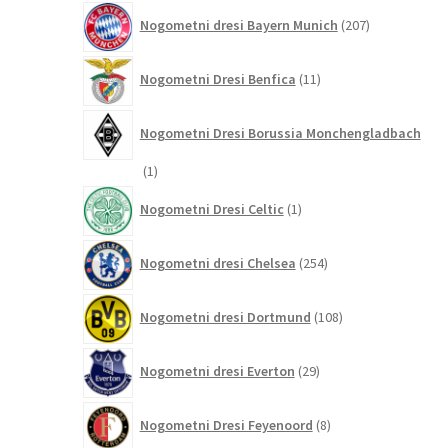
207
Nogometni dresi Bayern Munich
207
izdelkov
11
Nogometni Dresi Benfica
11
izdelkov
Nogometni Dresi Borussia Monchengladbach
1
1
izdelek
1
Nogometni Dresi Celtic
1
izdelek
254
Nogometni dresi Chelsea
254
izdelkov
108
Nogometni dresi Dortmund
108
izdelkov
29
Nogometni dresi Everton
29
izdelkov
8
Nogometni Dresi Feyenoord
8
izdelkov