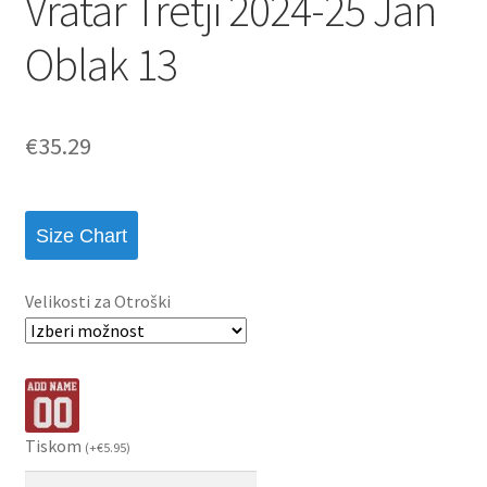
Vratar Tretji 2024-25 Jan
Oblak 13
€
35.29
Size Chart
Velikosti za Otroški
Tiskom
(
+
€
5.95
)