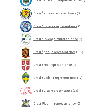
Dresi San Marino reprezentance
0
izdelkov
9
Dresi Škotska reprezentance
9
izdelkov
2
Dresi Slovaška reprezentance
2
izdelka
2
Dresi Slovenija reprezentance
2
izdelka
155
Dresi Španija reprezentance
155
izdelkov
0
Dresi Srbiji reprezentance
0
izdelkov
17
Dresi Švedska reprezentance
17
izdelkov
15
Dresi Švica reprezentance
15
izdelkov
0
Dresi Ukrajini reprezentance
0
izdelkov