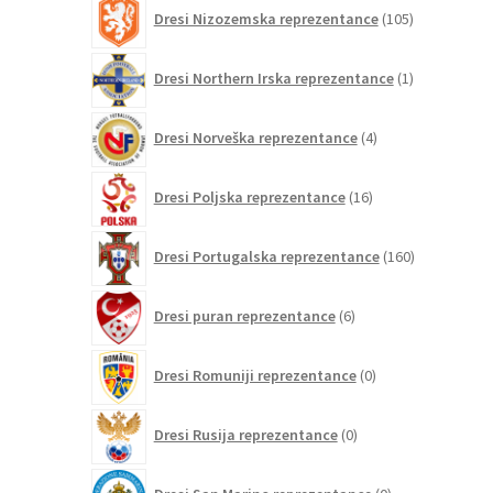
105
Dresi Nizozemska reprezentance
105
izdelkov
1
Dresi Northern Irska reprezentance
1
izdelek
4
Dresi Norveška reprezentance
4
izdelki
16
Dresi Poljska reprezentance
16
izdelkov
160
Dresi Portugalska reprezentance
160
izdelkov
6
Dresi puran reprezentance
6
izdelkov
0
Dresi Romuniji reprezentance
0
izdelkov
0
Dresi Rusija reprezentance
0
izdelkov
0