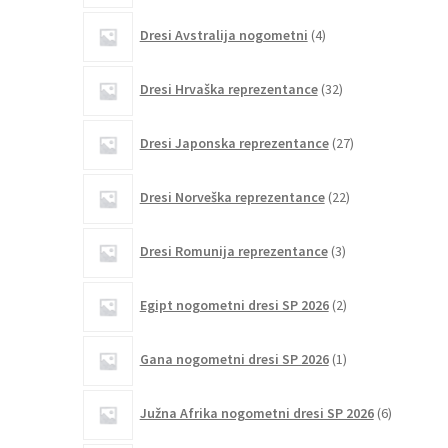
4
Dresi Avstralija nogometni
4
izdelki
32
Dresi Hrvaška reprezentance
32
izdelkov
27
Dresi Japonska reprezentance
27
izdelkov
22
Dresi Norveška reprezentance
22
izdelkov
3
Dresi Romunija reprezentance
3
izdelki
2
Egipt nogometni dresi SP 2026
2
izdelka
1
Gana nogometni dresi SP 2026
1
izdelek
6
Južna Afrika nogometni dresi SP 2026
6
izdelkov