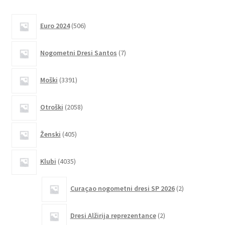
več
različic.
506
Euro 2024
506
izdelkov
Možnosti
lahko
7
Nogometni Dresi Santos
7
izberete
izdelkov
na
3391
Moški
3391
strani
izdelkov
izdelka
2058
Otroški
2058
izdelkov
405
Ženski
405
izdelkov
4035
Klubi
4035
izdelkov
2
Curaçao nogometni dresi SP 2026
2
izdelka
2
Dresi Alžirija reprezentance
2
izdelka