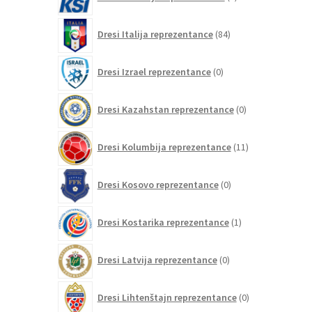
izdelkov
84
Dresi Italija reprezentance
84
izdelkov
0
Dresi Izrael reprezentance
0
izdelkov
0
Dresi Kazahstan reprezentance
0
izdelkov
11
Dresi Kolumbija reprezentance
11
izdelkov
0
Dresi Kosovo reprezentance
0
izdelkov
1
Dresi Kostarika reprezentance
1
izdelek
0
Dresi Latvija reprezentance
0
izdelkov
0
Dresi Lihtenštajn reprezentance
0
izdelkov