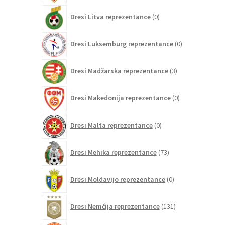
0
Dresi Litva reprezentance
0
izdelkov
0
Dresi Luksemburg reprezentance
0
izdelkov
3
Dresi Madžarska reprezentance
3
izdelki
0
Dresi Makedonija reprezentance
0
izdelkov
0
Dresi Malta reprezentance
0
izdelkov
73
Dresi Mehika reprezentance
73
izdelkov
0
Dresi Moldavijo reprezentance
0
izdelkov
131
Dresi Nemčija reprezentance
131
izdelkov