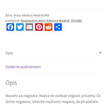
Otroški
Nogometni
Dresi
Šifra:
dresi Atletico Madrid-903
Kategoriji:
Nogometni dresi Atletico Madrid
,
Otroški
za
Fa
T
E
Pi
R
S
otroke
ce
wi
m
nt
e
h
Atletico
Madrid
b
tt
ai
er
d
ar
Vratar
o
er
l
es
di
e
Tretji
Opis
o
t
t
2024-
25
k
Dodatne podrobnosti
Jan
Oblak
13
Opis
količina
Nasveti za nogavice: Majica ne vsebuje nogavic privzeto. Če
želite nogavice, izberite možnosti nogavic, da jih plačate.