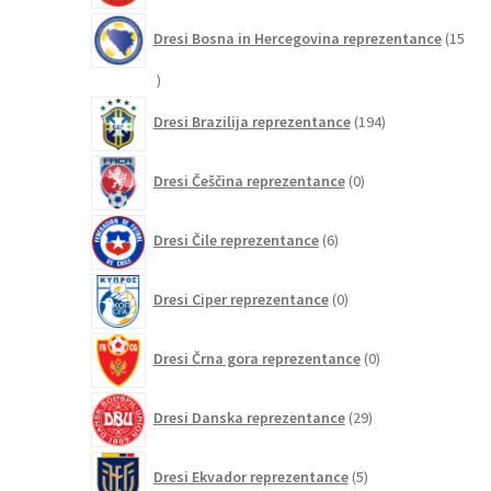
Dresi Bosna in Hercegovina reprezentance
15
15
izdelkov
194
Dresi Brazilija reprezentance
194
izdelkov
0
Dresi Češčina reprezentance
0
izdelkov
6
Dresi Čile reprezentance
6
izdelkov
0
Dresi Ciper reprezentance
0
izdelkov
0
Dresi Črna gora reprezentance
0
izdelkov
29
Dresi Danska reprezentance
29
izdelkov
5
Dresi Ekvador reprezentance
5
izdelkov