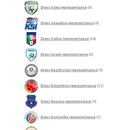
0
Dresi Irska reprezentance
0
izdelkov
0
Dresi Islandija reprezentance
0
izdelkov
84
Dresi Italija reprezentance
84
izdelkov
0
Dresi Izrael reprezentance
0
izdelkov
0
Dresi Kazahstan reprezentance
0
izdelkov
11
Dresi Kolumbija reprezentance
11
izdelkov
0
Dresi Kosovo reprezentance
0
izdelkov
1
Dresi Kostarika reprezentance
1
izdelek
0