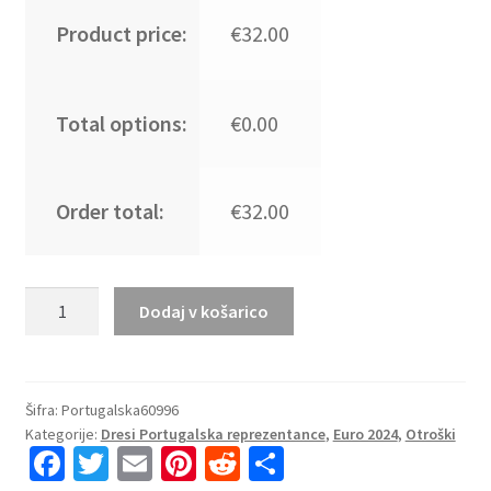
Product price:
€32.00
Total options:
€0.00
Order total:
€32.00
Kupiti
Dodaj v košarico
Prodajo
Otroški
Nogometni
dresi
Šifra:
Portugalska60996
Kategorije:
Dresi Portugalska reprezentance
,
Euro 2024
,
Otroški
kompleti
Fa
T
E
Pi
R
S
za
otroke