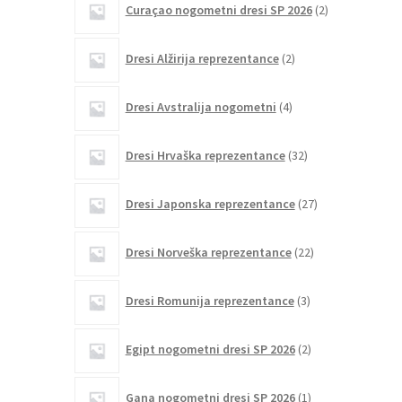
Curaçao nogometni dresi SP 2026
2
izdelka
2
Dresi Alžirija reprezentance
2
izdelka
4
Dresi Avstralija nogometni
4
izdelki
32
Dresi Hrvaška reprezentance
32
izdelkov
27
Dresi Japonska reprezentance
27
izdelkov
22
Dresi Norveška reprezentance
22
izdelkov
3
Dresi Romunija reprezentance
3
izdelki
2
Egipt nogometni dresi SP 2026
2
izdelka
1
Gana nogometni dresi SP 2026
1