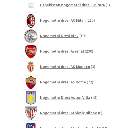
1
Uzbekistan nogometni dresi SP 2026
1
izdelek
215
Nogometni dresi AC Milan
215
izdelkov
19
Nogometni Dresi Ajax
19
izdelkov
230
Nogometni dresi Arsenal
230
izdelkov
3
Nogometni dresi AS Monaco
3
izdelki
72
Nogometni dresi As Roma
72
izdelkov
15
Nogometni Dresi Aston Villa
15
izdelkov
6
Nogometni dresi Athletic Bilbao
6
izdelkov
104