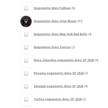
6
Nogometni dresi Fulham
6
izdelkov
83
Nogometni dresi Inter Miami
83
izdelkov
4
Nogometni dresi New York Red Bulls
4
izdelki
2
Nogometni Dresi Santos
2
izdelka
4
Nova Zelandija nogometni dresi SP 2026
4
izdelki
3
Panama nogometni dresi SP 2026
3
izdelki
4
Senegal nogometni dresi SP 2026
4
izdelki
2
Turčija nogometni dresi SP 2026
2
izdelka