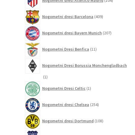
Nogometni dresi Atletico Madrid
104
izdelki
409
Nogometni dresi Barcelona
409
izdelkov
207
Nogometni dresi Bayern Munich
207
izdelkov
11
Nogometni Dresi Benfica
11
izdelkov
Nogometni Dresi Borussia Monchengladbach
1
1
izdelek
1
Nogometni Dresi Celtic
1
izdelek
254
Nogometni dresi Chelsea
254
izdelkov
108
Nogometni dresi Dortmund
108
izdelkov
29