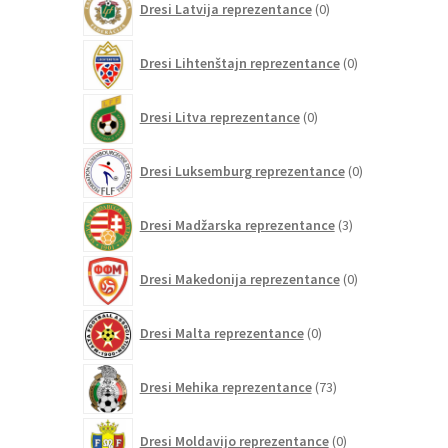
Dresi Latvija reprezentance
0
izdelkov
0
Dresi Lihtenštajn reprezentance
0
izdelkov
0
Dresi Litva reprezentance
0
izdelkov
0
Dresi Luksemburg reprezentance
0
izdelkov
3
Dresi Madžarska reprezentance
3
izdelki
0
Dresi Makedonija reprezentance
0
izdelkov
0
Dresi Malta reprezentance
0
izdelkov
73
Dresi Mehika reprezentance
73
izdelkov
0
Dresi Moldavijo reprezentance
0