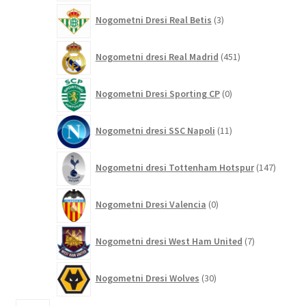
3
Nogometni Dresi Real Betis
3
izdelki
451
Nogometni dresi Real Madrid
451
izdelkov
0
Nogometni Dresi Sporting CP
0
izdelkov
11
Nogometni dresi SSC Napoli
11
izdelkov
147
Nogometni dresi Tottenham Hotspur
147
izdelko
0
Nogometni Dresi Valencia
0
izdelkov
7
Nogometni dresi West Ham United
7
izdelkov
30
Nogometni Dresi Wolves
30
izdelkov
1781