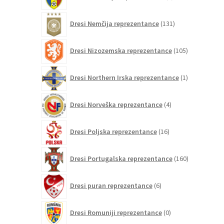
izdelkov
131
Dresi Nemčija reprezentance
131
izdelkov
105
Dresi Nizozemska reprezentance
105
izdelkov
1
Dresi Northern Irska reprezentance
1
izdelek
4
Dresi Norveška reprezentance
4
izdelki
16
Dresi Poljska reprezentance
16
izdelkov
160
Dresi Portugalska reprezentance
160
izdelkov
6
Dresi puran reprezentance
6
izdelkov
0
Dresi Romuniji reprezentance
0
izdelkov