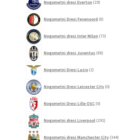
Nogometni dresi Everton
29
izdelkov
8
Nogometni Dresi Feyenoord
8
izdelkov
73
Nogometni dresi Inter Milan
73
izdelkov
88
Nogometni dresi Juventus
88
izdelkov
2
Nogometni Dresi Lazio
2
izdelka
0
Nogometni Dresi Leicester City
0
izdelkov
0
Nogometni Dresi Lille OSC
0
izdelkov
292
Nogometni dresi Liverpool
292
izdelkov
344
Nogometni dresi Manchester City
344
izdelkov