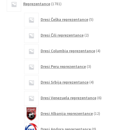
Reprezentance
1781
izdelkov
5
Dresi Češka reprezentance
5
izdelkov
2
Dresi Čili reprezentance
2
izdelka
4
Dresi Columbia reprezentance
4
izdelki
3
Dresi Peru reprezentance
3
izdelki
4
Dresi Srbija reprezentance
4
izdelki
6
Dresi Venezuela reprezentance
6
izdelkov
12
Dresi Albanija reprezentance
12
izdelkov
0
Dresi Andora reprezentance
0