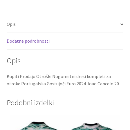
ce
wi
m
nt
e
h
Portugalska
b
tt
ai
er
d
ar
Gostujoči
o
er
l
es
di
e
Euro
Opis
o
t
t
2024
Joao
k
Dodatne podrobnosti
Cancelo
20
količina
Opis
Kupiti Prodajo Otroški Nogometni dresi kompleti za
otroke Portugalska Gostujoči Euro 2024 Joao Cancelo 20
Podobni izdelki