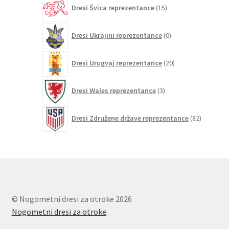
15
Dresi Švica reprezentance
15
izdelkov
0
Dresi Ukrajini reprezentance
0
izdelkov
20
Dresi Urugvaj reprezentance
20
izdelkov
3
Dresi Wales reprezentance
3
izdelki
82
Dresi Združene države reprezentance
82
izdelkov
© Nogometni dresi za otroke 2026
Nogometni dresi za otroke
.