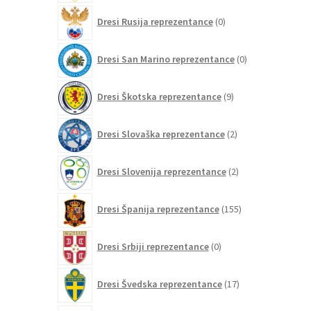
0
Dresi Rusija reprezentance
0
izdelkov
0
Dresi San Marino reprezentance
0
izdelkov
9
Dresi Škotska reprezentance
9
izdelkov
2
Dresi Slovaška reprezentance
2
izdelka
2
Dresi Slovenija reprezentance
2
izdelka
155
Dresi Španija reprezentance
155
izdelkov
0
Dresi Srbiji reprezentance
0
izdelkov
17
Dresi Švedska reprezentance
17
izdelkov