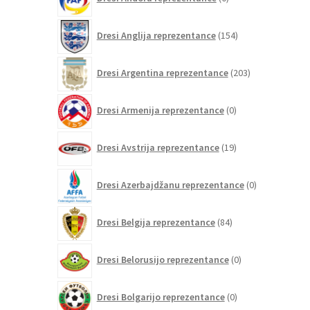
izdelkov
154
Dresi Anglija reprezentance
154
izdelkov
203
Dresi Argentina reprezentance
203
izdelki
0
Dresi Armenija reprezentance
0
izdelkov
19
Dresi Avstrija reprezentance
19
izdelkov
0
Dresi Azerbajdžanu reprezentance
0
izdelkov
84
Dresi Belgija reprezentance
84
izdelkov
0
Dresi Belorusijo reprezentance
0
izdelkov
0
Dresi Bolgarijo reprezentance
0
izdelkov