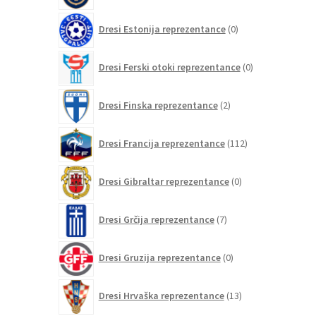
0
Dresi Estonija reprezentance
0
izdelkov
0
Dresi Ferski otoki reprezentance
0
izdelkov
2
Dresi Finska reprezentance
2
izdelka
112
Dresi Francija reprezentance
112
izdelkov
0
Dresi Gibraltar reprezentance
0
izdelkov
7
Dresi Grčija reprezentance
7
izdelkov
0
Dresi Gruzija reprezentance
0
izdelkov
13
Dresi Hrvaška reprezentance
13
izdelkov