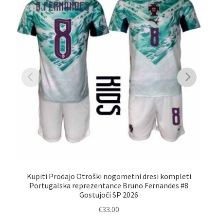
Kupiti Prodajo Otroški nogometni dresi kompleti
Portugalska reprezentance Bruno Fernandes #8
P
Gostujoči SP 2026
€
33.00