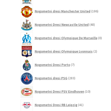
186
Nogometni dresi Manchester United
186
izdelkov
48
Nogometni Dresi Newcastle United
48
izdelkov
0
Nogometni dresi Olympique De Marseille
0
izdelk
2
Nogometni dresi Olympique Lyonnais
2
izdelka
7
Nogometni Dresi Porto
7
izdelkov
283
Nogometni dresi PSG
283
izdelkov
10
Nogometni Dresi PSV Eindhoven
10
izdelkov
41
Nogometni Dresi RB Leipzig
41
izdelkov