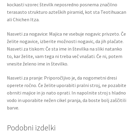
kockasti vzorec številk neposredno posnema značilno
terasasto strukturo azteških piramid, kot sta Teotihuacan
ali Chichen Itza.
Nasveti za nogavice: Majica ne vsebuje nogavic privzeto. Če
želite nogavice, izberite možnosti nogavic, da jih plačate.
Nasveti za tiskom: Če sta ime in številka na sliki natanko
to, kar želite, vam tega ni treba več vnašati. Če ni, potem
vnesite želeno ime in številko.
Nasveti za pranje: Priporočljivo je, da nogometni dresi
operete ročno. Če želite uporabiti pralni stroj, ne pozabite
obrniti majice in jo nato oprati. In napolnite stroj s hladno
vodo in uporabite nežen cikel pranja, da boste bolj zaščitili
barve.
Podobni izdelki