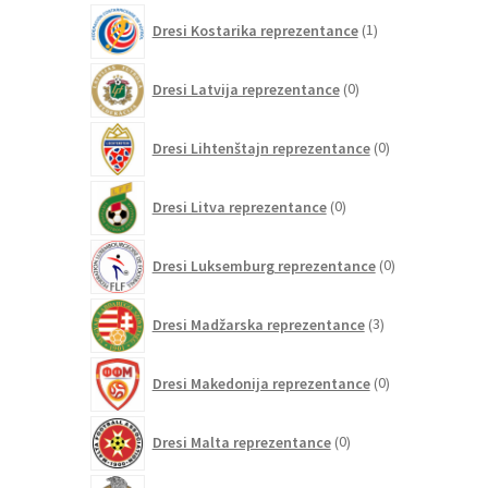
1
Dresi Kostarika reprezentance
1
izdelek
0
Dresi Latvija reprezentance
0
izdelkov
0
Dresi Lihtenštajn reprezentance
0
izdelkov
0
Dresi Litva reprezentance
0
izdelkov
0
Dresi Luksemburg reprezentance
0
izdelkov
3
Dresi Madžarska reprezentance
3
izdelki
0
Dresi Makedonija reprezentance
0
izdelkov
0
Dresi Malta reprezentance
0
izdelkov
73