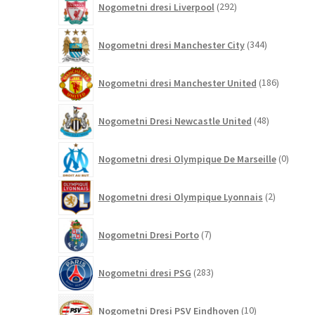
Nogometni dresi Liverpool
292
izdelkov
344
Nogometni dresi Manchester City
344
izdelkov
186
Nogometni dresi Manchester United
186
izdelkov
48
Nogometni Dresi Newcastle United
48
izdelkov
0
Nogometni dresi Olympique De Marseille
0
izdelk
2
Nogometni dresi Olympique Lyonnais
2
izdelka
7
Nogometni Dresi Porto
7
izdelkov
283
Nogometni dresi PSG
283
izdelkov
10
Nogometni Dresi PSV Eindhoven
10