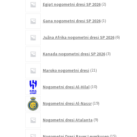
2
Egipt nogometni dresi SP 2026
2
izdelka
1
Gana nogometni dresi SP 2026
1
izdelek
6
Južna Afrika nogometni dresi SP 2026
6
izdelkov
3
Kanada nogometni dresi SP 2026
3
izdelki
21
Maroko nogometni dresi
21
izdelkov
10
Nogometni dresi Al-Hilal
10
izdelkov
19
Nogometni dresi Al-Nassr
19
izdelkov
9
Nogometni dresi Atalanta
9
izdelkov
15
Nogometni Dresi Bayer Leverkusen
15