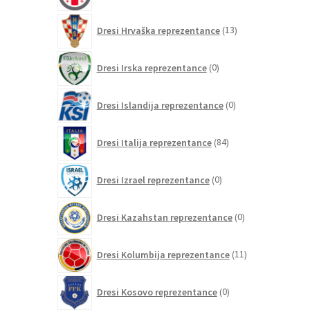
13
Dresi Hrvaška reprezentance
13
izdelkov
0
Dresi Irska reprezentance
0
izdelkov
0
Dresi Islandija reprezentance
0
izdelkov
84
Dresi Italija reprezentance
84
izdelkov
0
Dresi Izrael reprezentance
0
izdelkov
0
Dresi Kazahstan reprezentance
0
izdelkov
11
Dresi Kolumbija reprezentance
11
izdelkov
0
Dresi Kosovo reprezentance
0
izdelkov