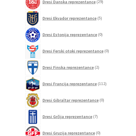
Dresi Danska reprezentance
29
izdelkov
5
Dresi Ekvador reprezentance
5
izdelkov
0
Dresi Estonija reprezentance
0
izdelkov
0
Dresi Ferski otoki reprezentance
0
izdelkov
2
Dresi Finska reprezentance
2
izdelka
112
Dresi Francija reprezentance
112
izdelkov
0
Dresi Gibraltar reprezentance
0
izdelkov
7
Dresi Grčija reprezentance
7
izdelkov
0
Dresi Gruzija reprezentance
0
izdelkov