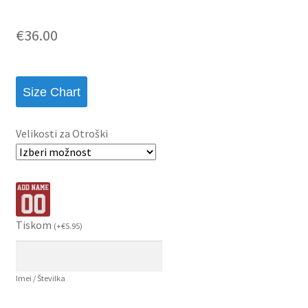
€
36.00
Size Chart
Velikosti za Otroški
Tiskom
(
+
€
5.95
)
Imei / Številka