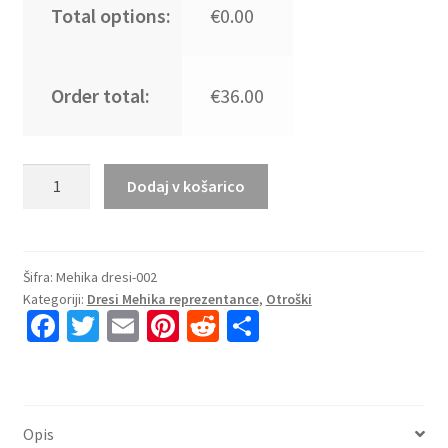
Total options:
€0.00
Order total:
€36.00
Kupiti
Dodaj v košarico
Prodajo
Otroški
Nogometni
dresi
Šifra:
Mehika dresi-002
Kategoriji:
Dresi Mehika reprezentance
,
Otroški
kompleti
Fa
T
E
Pi
R
S
reprezentance
ce
wi
m
nt
e
h
Mehika
črna
b
tt
ai
er
d
ar
2025-
o
er
l
es
di
e
26
Opis