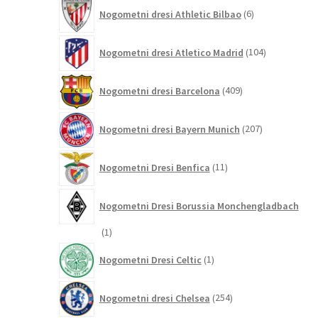
6
Nogometni dresi Athletic Bilbao
6
izdelkov
104
Nogometni dresi Atletico Madrid
104
izdelki
409
Nogometni dresi Barcelona
409
izdelkov
207
Nogometni dresi Bayern Munich
207
izdelkov
11
Nogometni Dresi Benfica
11
izdelkov
Nogometni Dresi Borussia Monchengladbach
1
1
izdelek
1
Nogometni Dresi Celtic
1
izdelek
254
Nogometni dresi Chelsea
254
izdelkov