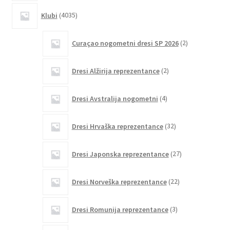
4035
Klubi
4035
izdelkov
2
Curaçao nogometni dresi SP 2026
2
izdelka
2
Dresi Alžirija reprezentance
2
izdelka
4
Dresi Avstralija nogometni
4
izdelki
32
Dresi Hrvaška reprezentance
32
izdelkov
27
Dresi Japonska reprezentance
27
izdelkov
22
Dresi Norveška reprezentance
22
izdelkov
3
Dresi Romunija reprezentance
3
izdelki