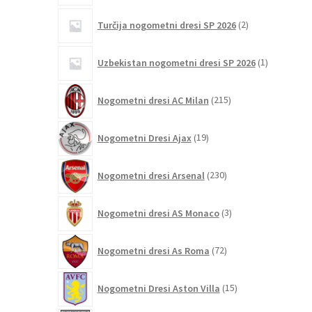
2
Turčija nogometni dresi SP 2026
2
izdelka
1
Uzbekistan nogometni dresi SP 2026
1
izdelek
215
Nogometni dresi AC Milan
215
izdelkov
19
Nogometni Dresi Ajax
19
izdelkov
230
Nogometni dresi Arsenal
230
izdelkov
3
Nogometni dresi AS Monaco
3
izdelki
72
Nogometni dresi As Roma
72
izdelkov
15
Nogometni Dresi Aston Villa
15
izdelkov