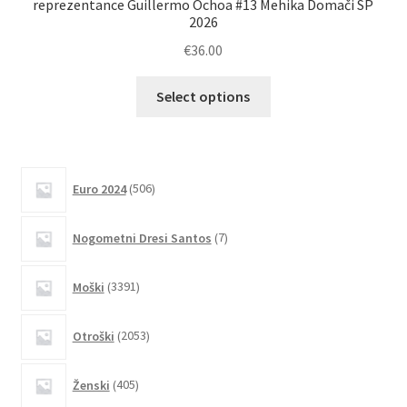
reprezentance Guillermo Ochoa #13 Mehika Domači SP
re
2026
€
36.00
Ta
Select options
izdelek
ima
več
različic.
506
Euro 2024
506
izdelkov
Možnosti
lahko
7
Nogometni Dresi Santos
7
izberete
izdelkov
na
3391
Moški
3391
strani
izdelkov
izdelka
2053
Otroški
2053
izdelkov
405
Ženski
405
izdelkov