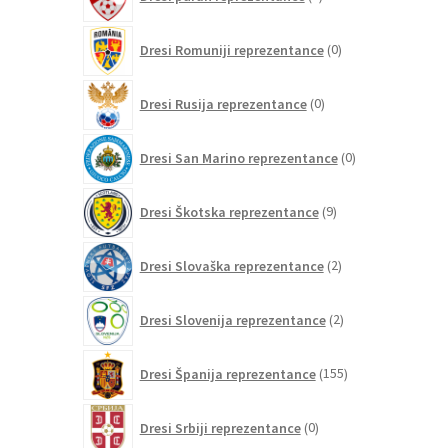
izdelkov
0
Dresi Romuniji reprezentance
0
izdelkov
0
Dresi Rusija reprezentance
0
izdelkov
0
Dresi San Marino reprezentance
0
izdelkov
9
Dresi Škotska reprezentance
9
izdelkov
2
Dresi Slovaška reprezentance
2
izdelka
2
Dresi Slovenija reprezentance
2
izdelka
155
Dresi Španija reprezentance
155
izdelkov
0
Dresi Srbiji reprezentance
0
izdelkov