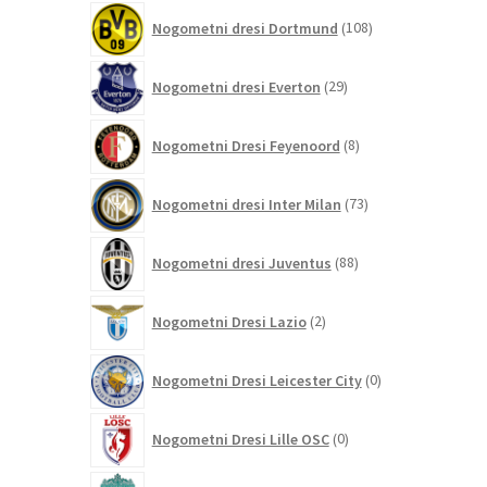
108
Nogometni dresi Dortmund
108
izdelkov
29
Nogometni dresi Everton
29
izdelkov
8
Nogometni Dresi Feyenoord
8
izdelkov
73
Nogometni dresi Inter Milan
73
izdelkov
88
Nogometni dresi Juventus
88
izdelkov
2
Nogometni Dresi Lazio
2
izdelka
0
Nogometni Dresi Leicester City
0
izdelkov
0
Nogometni Dresi Lille OSC
0
izdelkov
292