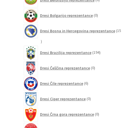
izdelkov
0
Dresi Bolgarijo reprezentance
0
izdelkov
Dresi Bosna in Hercegovina reprezentance
15
15
izdelkov
194
Dresi Brazilija reprezentance
194
izdelkov
0
Dresi Češčina reprezentance
0
izdelkov
6
Dresi Čile reprezentance
6
izdelkov
0
Dresi Ciper reprezentance
0
izdelkov
0
Dresi Črna gora reprezentance
0
izdelkov
29