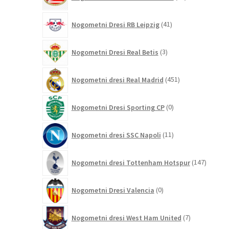
izdelkov
41
Nogometni Dresi RB Leipzig
41
izdelkov
3
Nogometni Dresi Real Betis
3
izdelki
451
Nogometni dresi Real Madrid
451
izdelkov
0
Nogometni Dresi Sporting CP
0
izdelkov
11
Nogometni dresi SSC Napoli
11
izdelkov
147
Nogometni dresi Tottenham Hotspur
147
izdelko
0
Nogometni Dresi Valencia
0
izdelkov
7
Nogometni dresi West Ham United
7
izdelkov