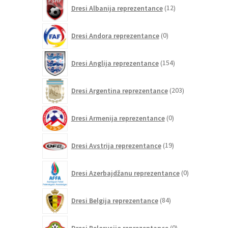
12
Dresi Albanija reprezentance
12
izdelkov
0
Dresi Andora reprezentance
0
izdelkov
154
Dresi Anglija reprezentance
154
izdelkov
203
Dresi Argentina reprezentance
203
izdelki
0
Dresi Armenija reprezentance
0
izdelkov
19
Dresi Avstrija reprezentance
19
izdelkov
0
Dresi Azerbajdžanu reprezentance
0
izdelkov
84
Dresi Belgija reprezentance
84
izdelkov
0
Dresi Belorusijo reprezentance
0