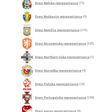
Dresi Mehika reprezentance
73
izdelkov
0
Dresi Moldavijo reprezentance
0
izdelkov
131
Dresi Nemčija reprezentance
131
izdelkov
105
Dresi Nizozemska reprezentance
105
izdelkov
1
Dresi Northern Irska reprezentance
1
izdelek
4
Dresi Norveška reprezentance
4
izdelki
16
Dresi Poljska reprezentance
16
izdelkov
160
Dresi Portugalska reprezentance
160
izdelkov
6
Dresi puran reprezentance
6