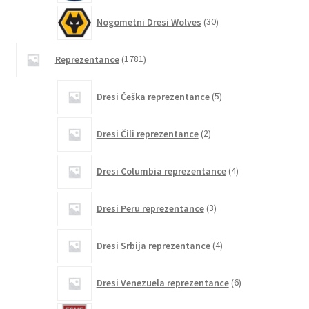
30
Nogometni Dresi Wolves
30
izdelkov
1781
Reprezentance
1781
izdelkov
5
Dresi Češka reprezentance
5
izdelkov
2
Dresi Čili reprezentance
2
izdelka
4
Dresi Columbia reprezentance
4
izdelki
3
Dresi Peru reprezentance
3
izdelki
4
Dresi Srbija reprezentance
4
izdelki
6
Dresi Venezuela reprezentance
6
izdelkov