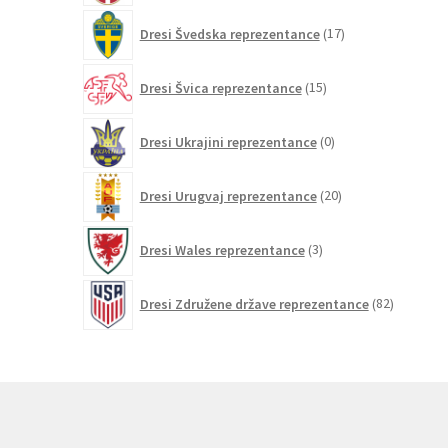
17
Dresi Švedska reprezentance
17
izdelkov
15
Dresi Švica reprezentance
15
izdelkov
0
Dresi Ukrajini reprezentance
0
izdelkov
20
Dresi Urugvaj reprezentance
20
izdelkov
3
Dresi Wales reprezentance
3
izdelki
82
Dresi Združene države reprezentance
82
izdelkov