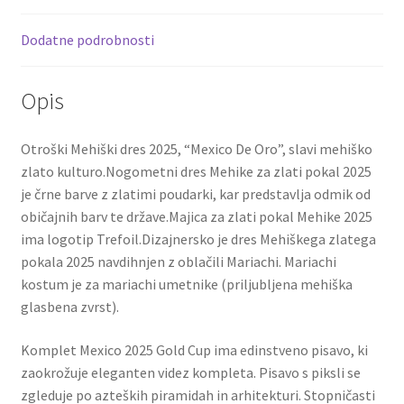
o
t
t
količina
k
Dodatne podrobnosti
Opis
Otroški Mehiški dres 2025, “Mexico De Oro”, slavi mehiško
zlato kulturo.Nogometni dres Mehike za zlati pokal 2025
je črne barve z zlatimi poudarki, kar predstavlja odmik od
običajnih barv te države.Majica za zlati pokal Mehike 2025
ima logotip Trefoil.Dizajnersko je dres Mehiškega zlatega
pokala 2025 navdihnjen z oblačili Mariachi. Mariachi
kostum je za mariachi umetnike (priljubljena mehiška
glasbena zvrst).
Komplet Mexico 2025 Gold Cup ima edinstveno pisavo, ki
zaokrožuje eleganten videz kompleta. Pisavo s piksli se
zgleduje po azteških piramidah in arhitekturi. Stopničasti