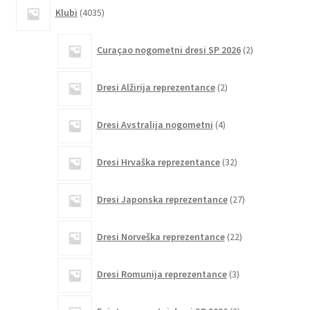
4035
Klubi
4035
izdelkov
2
Curaçao nogometni dresi SP 2026
2
izdelka
2
Dresi Alžirija reprezentance
2
izdelka
4
Dresi Avstralija nogometni
4
izdelki
32
Dresi Hrvaška reprezentance
32
izdelkov
27
Dresi Japonska reprezentance
27
izdelkov
22
Dresi Norveška reprezentance
22
izdelkov
3
Dresi Romunija reprezentance
3
izdelki
2