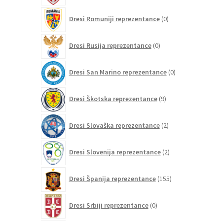
0
Dresi Romuniji reprezentance
0
izdelkov
0
Dresi Rusija reprezentance
0
izdelkov
0
Dresi San Marino reprezentance
0
izdelkov
9
Dresi Škotska reprezentance
9
izdelkov
2
Dresi Slovaška reprezentance
2
izdelka
2
Dresi Slovenija reprezentance
2
izdelka
155
Dresi Španija reprezentance
155
izdelkov
0
Dresi Srbiji reprezentance
0
izdelkov