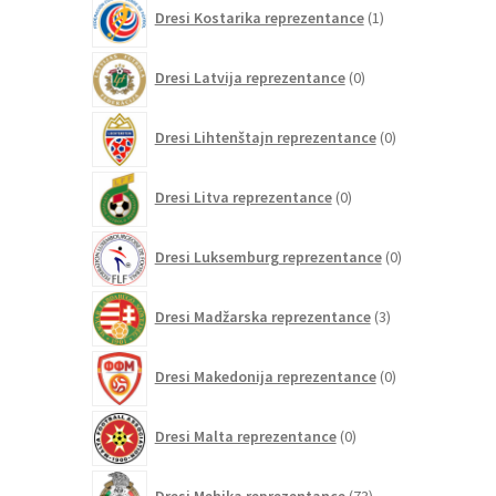
1
Dresi Kostarika reprezentance
1
izdelek
0
Dresi Latvija reprezentance
0
izdelkov
0
Dresi Lihtenštajn reprezentance
0
izdelkov
0
Dresi Litva reprezentance
0
izdelkov
0
Dresi Luksemburg reprezentance
0
izdelkov
3
Dresi Madžarska reprezentance
3
izdelki
0
Dresi Makedonija reprezentance
0
izdelkov
0
Dresi Malta reprezentance
0
izdelkov
73