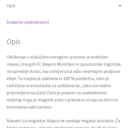
o
er
l
es
di
e
2025-
Opis
o
t
t
26
Neuer
k
Dodatne podrobnosti
1
količina
Opis
Oblikovan s klasičnim okroglim izrezom in kratkimi
rokavi, ima grb FC Bayern München in sponzorske logotipe
na sprednji strani, kar simbolizira vašo neomajno podporo
ekipi. Ta majica je izdelana iz 100 % poliestra, zato je
vzdržljiva in enostavna za vzdrževanje, zato ste vedno
pripravljeni na izziv! Zato je popoln za vsakodnevno
nošenje in ga je mogoče prati v pralnem stroju za hitro in
enostavno odstranitev.
Nasveti za nogavice: Majica ne vsebuje nogavic privzeto. Če
želite nogavice, izberite možnosti nogavic, da jih plačate.