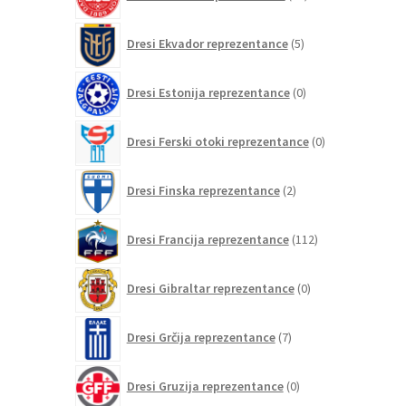
izdelkov
5
Dresi Ekvador reprezentance
5
izdelkov
0
Dresi Estonija reprezentance
0
izdelkov
0
Dresi Ferski otoki reprezentance
0
izdelkov
2
Dresi Finska reprezentance
2
izdelka
112
Dresi Francija reprezentance
112
izdelkov
0
Dresi Gibraltar reprezentance
0
izdelkov
7
Dresi Grčija reprezentance
7
izdelkov
0
Dresi Gruzija reprezentance
0
izdelkov