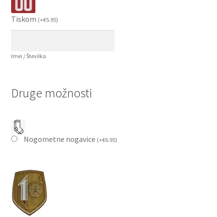
Tiskom
(
+
€
5.95
)
Imei / Številka
Druge možnosti
Nogometne nogavice
(
+
€
6.95
)