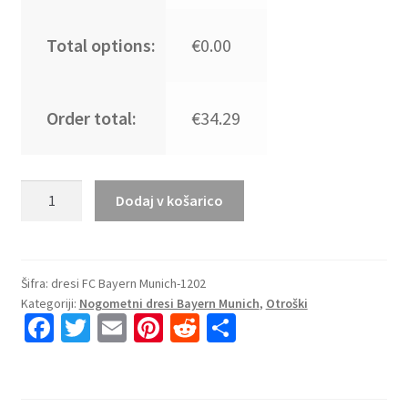
Total options:
€0.00
Order total:
€34.29
Kupiti
Dodaj v košarico
Prodajo
Otroški
Nogometni
dresi
Šifra:
dresi FC Bayern Munich-1202
Kategoriji:
Nogometni dresi Bayern Munich
,
Otroški
kompleti
Fa
T
E
Pi
R
S
FC
ce
wi
m
nt
e
h
Bayern
Munich
b
tt
ai
er
d
ar
Vratar