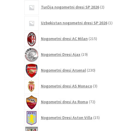
2
Turčija nogometni dresi SP 2026
2
izdelka
1
Uzbekistan nogometni dresi SP 2026
1
izdelek
215
Nogometni dresi AC Milan
215
izdelkov
19
Nogometni Dresi Ajax
19
izdelkov
230
Nogometni dresi Arsenal
230
izdelkov
3
Nogometni dresi AS Monaco
3
izdelki
72
Nogometni dresi As Roma
72
izdelkov
15
Nogometni Dresi Aston Villa
15
izdelkov
6