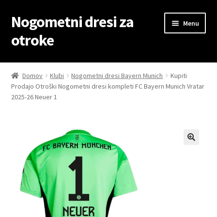
Nogometni dresi za
Skip
Skip
Menu
to
to
otroke
navigation
content
Domov
Domov
Klubi
Nogometni dresi Bayern Munich
Kupiti
Prodajo Otroški Nogometni dresi kompleti FC Bayern Munich Vratar
Blog
2025-26 Neuer 1
Kontaktiraj nas
Košarica
Moj račun
Trgovina
Zaključek nakupa