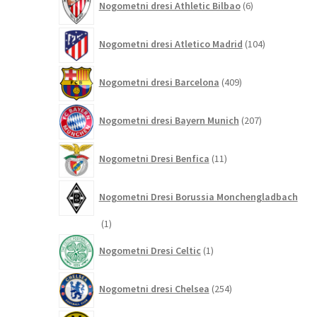
Nogometni dresi Athletic Bilbao
6
izdelkov
104
Nogometni dresi Atletico Madrid
104
izdelki
409
Nogometni dresi Barcelona
409
izdelkov
207
Nogometni dresi Bayern Munich
207
izdelkov
11
Nogometni Dresi Benfica
11
izdelkov
Nogometni Dresi Borussia Monchengladbach
1
1
izdelek
1
Nogometni Dresi Celtic
1
izdelek
254
Nogometni dresi Chelsea
254
izdelkov