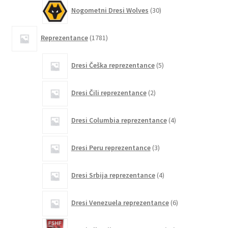
30
Nogometni Dresi Wolves
30
izdelkov
1781
Reprezentance
1781
izdelkov
5
Dresi Češka reprezentance
5
izdelkov
2
Dresi Čili reprezentance
2
izdelka
4
Dresi Columbia reprezentance
4
izdelki
3
Dresi Peru reprezentance
3
izdelki
4
Dresi Srbija reprezentance
4
izdelki
6
Dresi Venezuela reprezentance
6
izdelkov
12