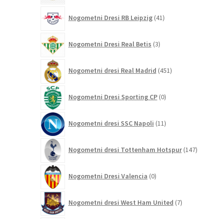
41
Nogometni Dresi RB Leipzig
41
izdelkov
3
Nogometni Dresi Real Betis
3
izdelki
451
Nogometni dresi Real Madrid
451
izdelkov
0
Nogometni Dresi Sporting CP
0
izdelkov
11
Nogometni dresi SSC Napoli
11
izdelkov
147
Nogometni dresi Tottenham Hotspur
147
izdelko
0
Nogometni Dresi Valencia
0
izdelkov
7
Nogometni dresi West Ham United
7
izdelkov