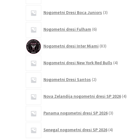
3
Nogometni Dresi Boca Juniors
3
izdelki
6
Nogometni dresi Fulham
6
izdelkov
83
Nogometni dresi Inter Miami
83
izdelkov
4
Nogometni dresi New York Red Bulls
4
izdelki
2
Nogometni Dresi Santos
2
izdelka
4
Nova Zelandija nogometni dresi SP 2026
4
izdelki
3
Panama nogometni dresi SP 2026
3
izdelki
4
Senegal nogometni dresi SP 2026
4
izdelki