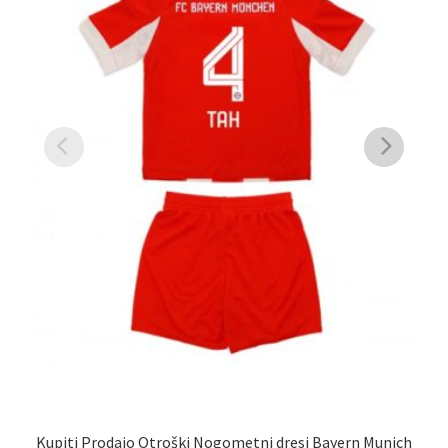
Na
Kupiti Prodajo Otroški Nogometni dresi Bayern Munich