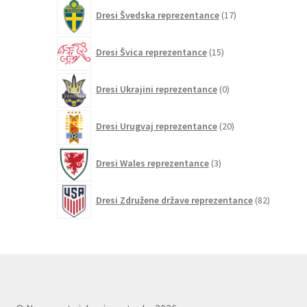
17
Dresi Švedska reprezentance
17
izdelkov
15
Dresi Švica reprezentance
15
izdelkov
0
Dresi Ukrajini reprezentance
0
izdelkov
20
Dresi Urugvaj reprezentance
20
izdelkov
3
Dresi Wales reprezentance
3
izdelki
82
Dresi Združene države reprezentance
82
izdelkov