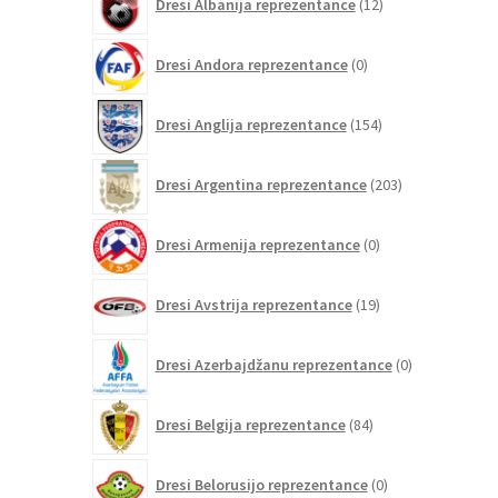
Dresi Albanija reprezentance
12
izdelkov
0
Dresi Andora reprezentance
0
izdelkov
154
Dresi Anglija reprezentance
154
izdelkov
203
Dresi Argentina reprezentance
203
izdelki
0
Dresi Armenija reprezentance
0
izdelkov
19
Dresi Avstrija reprezentance
19
izdelkov
0
Dresi Azerbajdžanu reprezentance
0
izdelkov
84
Dresi Belgija reprezentance
84
izdelkov
0
Dresi Belorusijo reprezentance
0
izdelkov