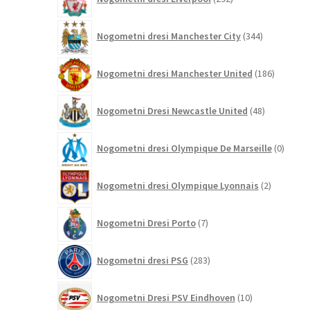
izdelkov
344
Nogometni dresi Manchester City
344
izdelkov
186
Nogometni dresi Manchester United
186
izdelkov
48
Nogometni Dresi Newcastle United
48
izdelkov
0
Nogometni dresi Olympique De Marseille
0
izdelk
2
Nogometni dresi Olympique Lyonnais
2
izdelka
7
Nogometni Dresi Porto
7
izdelkov
283
Nogometni dresi PSG
283
izdelkov
10
Nogometni Dresi PSV Eindhoven
10
izdelkov