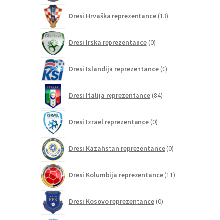
13
Dresi Hrvaška reprezentance
13
izdelkov
0
Dresi Irska reprezentance
0
izdelkov
0
Dresi Islandija reprezentance
0
izdelkov
84
Dresi Italija reprezentance
84
izdelkov
0
Dresi Izrael reprezentance
0
izdelkov
0
Dresi Kazahstan reprezentance
0
izdelkov
11
Dresi Kolumbija reprezentance
11
izdelkov
0
Dresi Kosovo reprezentance
0
izdelkov