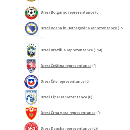
0
Dresi Bolgarijo reprezentance
0
izdelkov
Dresi Bosna in Hercegovina reprezentance
15
15
izdelkov
194
Dresi Brazilija reprezentance
194
izdelkov
0
Dresi Češčina reprezentance
0
izdelkov
6
Dresi Čile reprezentance
6
izdelkov
0
Dresi Ciper reprezentance
0
izdelkov
0
Dresi Črna gora reprezentance
0
izdelkov
29
Dresi Danska reprezentance
29