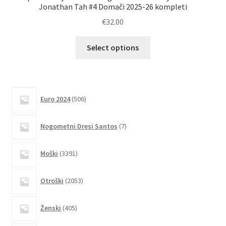
Jonathan Tah #4 Domači 2025-26 kompleti
€
32.00
Ta
Select options
izdelek
ima
več
različic.
506
Euro 2024
506
izdelkov
Možnosti
lahko
7
Nogometni Dresi Santos
7
izberete
izdelkov
na
3391
Moški
3391
strani
izdelkov
izdelka
2053
Otroški
2053
izdelkov
405
Ženski
405
izdelkov