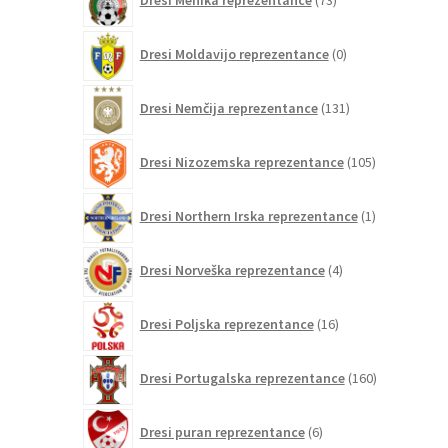
Dresi Mehika reprezentance
73
izdelkov
0
Dresi Moldavijo reprezentance
0
izdelkov
131
Dresi Nemčija reprezentance
131
izdelkov
105
Dresi Nizozemska reprezentance
105
izdelkov
1
Dresi Northern Irska reprezentance
1
izdelek
4
Dresi Norveška reprezentance
4
izdelki
16
Dresi Poljska reprezentance
16
izdelkov
160
Dresi Portugalska reprezentance
160
izdelkov
6
Dresi puran reprezentance
6
izdelkov