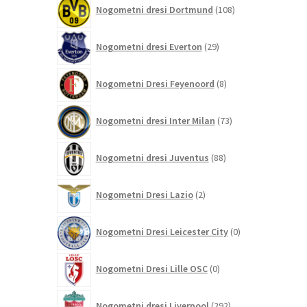
108
Nogometni dresi Dortmund
108
izdelkov
29
Nogometni dresi Everton
29
izdelkov
8
Nogometni Dresi Feyenoord
8
izdelkov
73
Nogometni dresi Inter Milan
73
izdelkov
88
Nogometni dresi Juventus
88
izdelkov
2
Nogometni Dresi Lazio
2
izdelka
0
Nogometni Dresi Leicester City
0
izdelkov
0
Nogometni Dresi Lille OSC
0
izdelkov
292
Nogometni dresi Liverpool
292