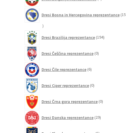
izdelkov
Dresi Bosna in Hercegovina reprezentance
15
15
izdelkov
194
Dresi Brazilija reprezentance
194
izdelkov
0
Dresi Češčina reprezentance
0
izdelkov
6
Dresi Čile reprezentance
6
izdelkov
0
Dresi Ciper reprezentance
0
izdelkov
0
Dresi Črna gora reprezentance
0
izdelkov
29
Dresi Danska reprezentance
29
izdelkov
5