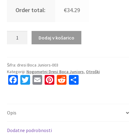
Order total:
€34.29
Kupiti
Dodaj v košarico
Prodajo
Otroški
Nogometni
Dresi
Šifra:
dresi Boca Juniors-003
Kategoriji:
Nogometni Dresi Boca Juniors
,
Otroški
komplet
Fa
T
E
Pi
R
S
Boca
ce
wi
m
nt
e
h
Juniors
Domači
b
tt
ai
er
d
ar
2025/26
o
er
l
es
di
e
količina
Opis
o
t
t
k
Dodatne podrobnosti