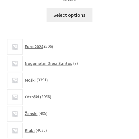
Ta
Select options
izdelek
ima
več
različic.
506
Euro 2024
506
izdelkov
Možnosti
lahko
7
Nogometni Dresi Santos
7
izberete
izdelkov
na
3391
Moški
3391
strani
izdelkov
izdelka
2058
Otroški
2058
izdelkov
405
Ženski
405
izdelkov
4035
Klubi
4035
izdelkov