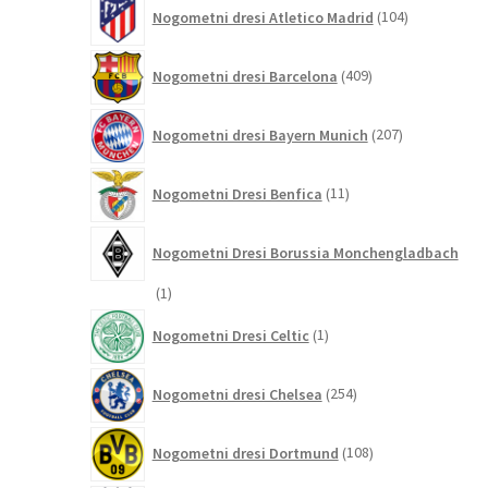
104
Nogometni dresi Atletico Madrid
104
izdelki
409
Nogometni dresi Barcelona
409
izdelkov
207
Nogometni dresi Bayern Munich
207
izdelkov
11
Nogometni Dresi Benfica
11
izdelkov
Nogometni Dresi Borussia Monchengladbach
1
1
izdelek
1
Nogometni Dresi Celtic
1
izdelek
254
Nogometni dresi Chelsea
254
izdelkov
108
Nogometni dresi Dortmund
108
izdelkov