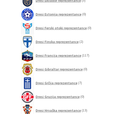
Dresi Ekvador reprezentance
5
izdelkov
0
Dresi Estonija reprezentance
0
izdelkov
0
Dresi Ferski otoki reprezentance
0
izdelkov
2
Dresi Finska reprezentance
2
izdelka
117
Dresi Francija reprezentance
117
izdelkov
0
Dresi Gibraltar reprezentance
0
izdelkov
7
Dresi Grčija reprezentance
7
izdelkov
0
Dresi Gruzija reprezentance
0
izdelkov
13
Dresi Hrvaška reprezentance
13
izdelkov