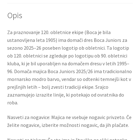
Opis
Za praznovanje 120. obletnice ekipe (Boca je bila
ustanovljena leta 1905) ima domači dres Boca Juniors za
sezono 2025–26 poseben logotip ob obletnici. Ta logotip
ob 120. obletnici se zgleduje po logotipu ob 90. obletnici
kluba, ki je bil uporabljen na domačem dresu v letih 1995–
96. Domača majica Boca Juniors 2025/26 ima tradicionalno
mornarsko modro barvo, vendar so odtenki temnejši kot v
prejšnjih letih – bolj zvesti tradiciji ekipe. Srajco
zaznamujejo izrazite linije, ki potekajo od ovratnika do
roba.
Nasveti za nogavice: Majica ne vsebuje nogavic privzeto. Če
želite nogavice, izberite možnosti nogavic, da jih plačate.
Nasveti za tiskom: Če sta ime in številka na sliki natanko