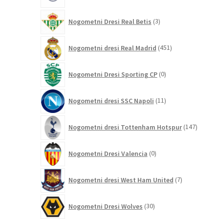
3
Nogometni Dresi Real Betis
3
izdelki
451
Nogometni dresi Real Madrid
451
izdelkov
0
Nogometni Dresi Sporting CP
0
izdelkov
11
Nogometni dresi SSC Napoli
11
izdelkov
147
Nogometni dresi Tottenham Hotspur
147
izdelko
0
Nogometni Dresi Valencia
0
izdelkov
7
Nogometni dresi West Ham United
7
izdelkov
30
Nogometni Dresi Wolves
30
izdelkov