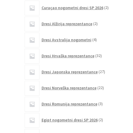
2
Curaçao nogometni dresi SP 2026
2
izdelka
2
Dresi Alžirija reprezentance
2
izdelka
4
Dresi Avstralija nogometni
4
izdelki
32
Dresi Hrvaška reprezentance
32
izdelkov
27
Dresi Japonska reprezentance
27
izdelkov
22
Dresi Norveška reprezentance
22
izdelkov
3
Dresi Romunija reprezentance
3
izdelki
2
Egipt nogometni dresi SP 2026
2
izdelka
1