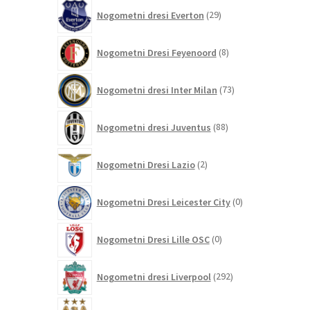
29
Nogometni dresi Everton
29
izdelkov
8
Nogometni Dresi Feyenoord
8
izdelkov
73
Nogometni dresi Inter Milan
73
izdelkov
88
Nogometni dresi Juventus
88
izdelkov
2
Nogometni Dresi Lazio
2
izdelka
0
Nogometni Dresi Leicester City
0
izdelkov
0
Nogometni Dresi Lille OSC
0
izdelkov
292
Nogometni dresi Liverpool
292
izdelkov
344