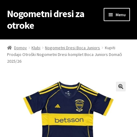
Nogometni dresi za
Skip
Skip
Menu
to
to
otroke
navigation
content
Domov
Domov
Klubi
Nogometni Dresi Boca Juniors
Kupiti
Prodajo Otroški Nogometni Dresi komplet Boca Juniors Domači
Blog
2025/26
Kontaktiraj nas
Košarica
Moj račun
Trgovina
Zaključek nakupa