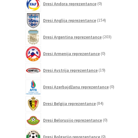
Dresi Andora reprezentance
0
izdelkov
154
Dresi Anglija reprezentance
154
izdelkov
203
Dresi Argentina reprezentance
203
izdelki
0
Dresi Armenija reprezentance
0
izdelkov
19
Dresi Avstrija reprezentance
19
izdelkov
0
Dresi Azerbajdžanu reprezentance
0
izdelkov
84
Dresi Belgija reprezentance
84
izdelkov
0
Dresi Belorusijo reprezentance
0
izdelkov
0
Dresi Bolgarijo reprezentance
0