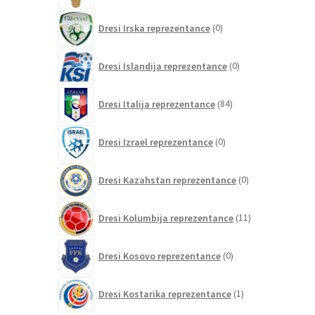
0
Dresi Irska reprezentance
0
izdelkov
0
Dresi Islandija reprezentance
0
izdelkov
84
Dresi Italija reprezentance
84
izdelkov
0
Dresi Izrael reprezentance
0
izdelkov
0
Dresi Kazahstan reprezentance
0
izdelkov
11
Dresi Kolumbija reprezentance
11
izdelkov
0
Dresi Kosovo reprezentance
0
izdelkov
1
Dresi Kostarika reprezentance
1
izdelek