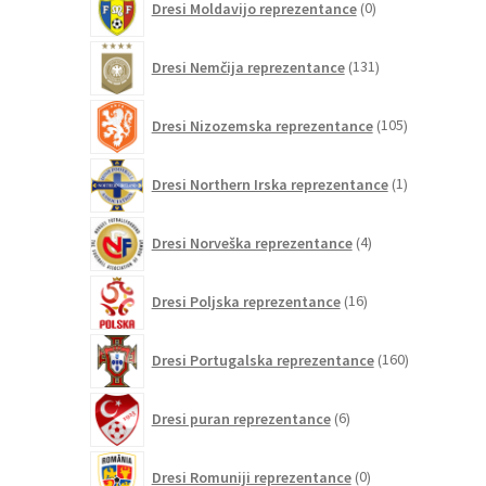
Dresi Moldavijo reprezentance
0
izdelkov
131
Dresi Nemčija reprezentance
131
izdelkov
105
Dresi Nizozemska reprezentance
105
izdelkov
1
Dresi Northern Irska reprezentance
1
izdelek
4
Dresi Norveška reprezentance
4
izdelki
16
Dresi Poljska reprezentance
16
izdelkov
160
Dresi Portugalska reprezentance
160
izdelkov
6
Dresi puran reprezentance
6
izdelkov
0
Dresi Romuniji reprezentance
0