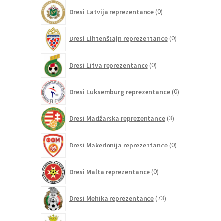
0
Dresi Latvija reprezentance
0
izdelkov
0
Dresi Lihtenštajn reprezentance
0
izdelkov
0
Dresi Litva reprezentance
0
izdelkov
0
Dresi Luksemburg reprezentance
0
izdelkov
3
Dresi Madžarska reprezentance
3
izdelki
0
Dresi Makedonija reprezentance
0
izdelkov
0
Dresi Malta reprezentance
0
izdelkov
73
Dresi Mehika reprezentance
73
izdelkov
0