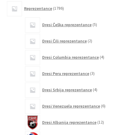
1786
Reprezentance
1786
izdelkov
5
Dresi Češka reprezentance
5
izdelkov
2
Dresi Čili reprezentance
2
izdelka
4
Dresi Columbia reprezentance
4
izdelki
3
Dresi Peru reprezentance
3
izdelki
4
Dresi Srbija reprezentance
4
izdelki
6
Dresi Venezuela reprezentance
6
izdelkov
12
Dresi Albanija reprezentance
12
izdelkov
0