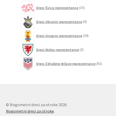
15
Dresi Švica reprezentance
15
izdelkov
0
Dresi Ukrajini reprezentance
0
izdelkov
20
Dresi Urugvaj reprezentance
20
izdelkov
3
Dresi Wales reprezentance
3
izdelki
82
Dresi Združene države reprezentance
82
izdelkov
© Nogometni dresi za otroke 2026
Nogometni dresi za otroke
.