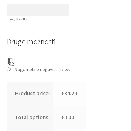
Imei / Številka
Druge možnosti
Nogometne nogavice
(
+
€
6.95
)
Product price:
€34.29
Total options:
€0.00