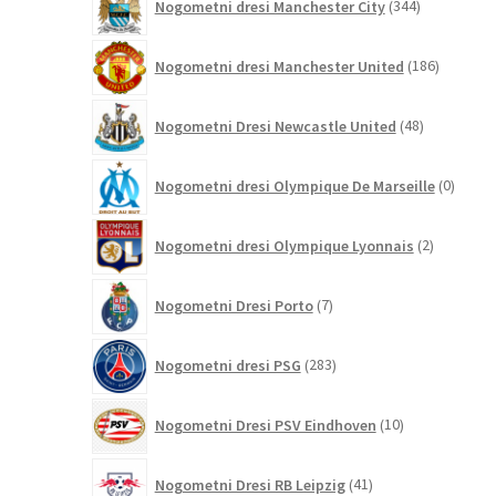
Nogometni dresi Manchester City
344
izdelkov
186
Nogometni dresi Manchester United
186
izdelkov
48
Nogometni Dresi Newcastle United
48
izdelkov
0
Nogometni dresi Olympique De Marseille
0
izdelk
2
Nogometni dresi Olympique Lyonnais
2
izdelka
7
Nogometni Dresi Porto
7
izdelkov
283
Nogometni dresi PSG
283
izdelkov
10
Nogometni Dresi PSV Eindhoven
10
izdelkov
41
Nogometni Dresi RB Leipzig
41
izdelkov