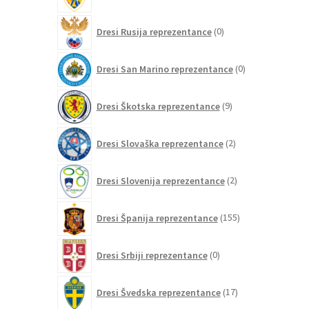
izdelkov
0
Dresi Rusija reprezentance
0
izdelkov
0
Dresi San Marino reprezentance
0
izdelkov
9
Dresi Škotska reprezentance
9
izdelkov
2
Dresi Slovaška reprezentance
2
izdelka
2
Dresi Slovenija reprezentance
2
izdelka
155
Dresi Španija reprezentance
155
izdelkov
0
Dresi Srbiji reprezentance
0
izdelkov
17
Dresi Švedska reprezentance
17
izdelkov