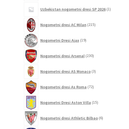
1
Uzbekistan nogometni dresi SP 2026
1
izdelek
215
Nogometni dresi AC Milan
215
izdelkov
19
Nogometni Dresi Ajax
19
izdelkov
230
Nogometni dresi Arsenal
230
izdelkov
3
Nogometni dresi AS Monaco
3
izdelki
72
Nogometni dresi As Roma
72
izdelkov
15
Nogometni Dresi Aston Villa
15
izdelkov
6
Nogometni dresi Athletic Bilbao
6
izdelkov