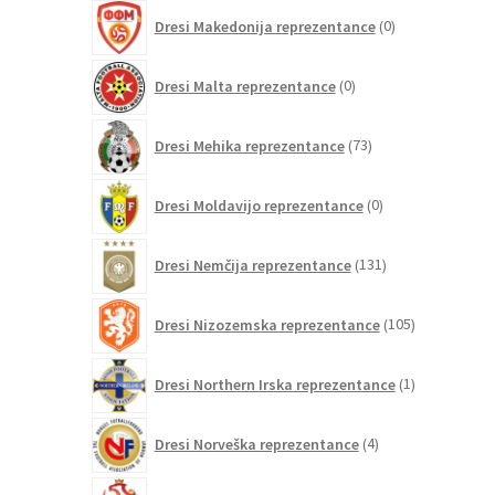
0
Dresi Makedonija reprezentance
0
izdelkov
0
Dresi Malta reprezentance
0
izdelkov
73
Dresi Mehika reprezentance
73
izdelkov
0
Dresi Moldavijo reprezentance
0
izdelkov
131
Dresi Nemčija reprezentance
131
izdelkov
105
Dresi Nizozemska reprezentance
105
izdelkov
1
Dresi Northern Irska reprezentance
1
izdelek
4
Dresi Norveška reprezentance
4
izdelki
16