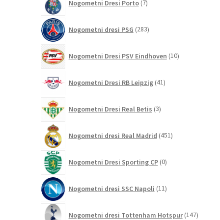
Nogometni Dresi Porto
7
izdelkov
283
Nogometni dresi PSG
283
izdelkov
10
Nogometni Dresi PSV Eindhoven
10
izdelkov
41
Nogometni Dresi RB Leipzig
41
izdelkov
3
Nogometni Dresi Real Betis
3
izdelki
451
Nogometni dresi Real Madrid
451
izdelkov
0
Nogometni Dresi Sporting CP
0
izdelkov
11
Nogometni dresi SSC Napoli
11
izdelkov
147
Nogometni dresi Tottenham Hotspur
147
izdelko