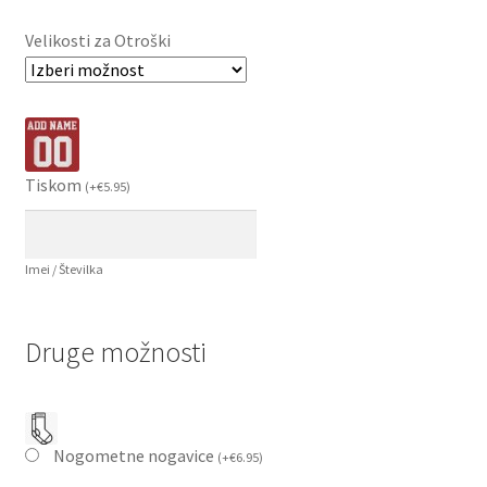
Velikosti za Otroški
Tiskom
(
+
€
5.95
)
Imei / Številka
Druge možnosti
Nogometne nogavice
(
+
€
6.95
)