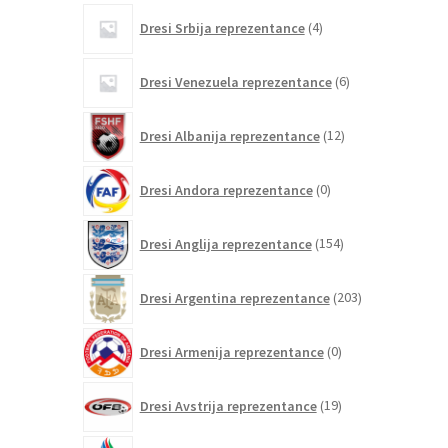
4
Dresi Srbija reprezentance
4
izdelki
6
Dresi Venezuela reprezentance
6
izdelkov
12
Dresi Albanija reprezentance
12
izdelkov
0
Dresi Andora reprezentance
0
izdelkov
154
Dresi Anglija reprezentance
154
izdelkov
203
Dresi Argentina reprezentance
203
izdelki
0
Dresi Armenija reprezentance
0
izdelkov
19
Dresi Avstrija reprezentance
19
izdelkov
0