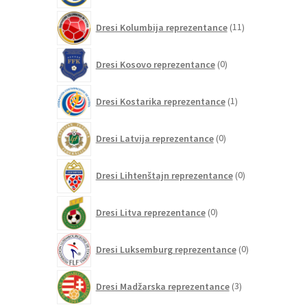
11
Dresi Kolumbija reprezentance
11
izdelkov
0
Dresi Kosovo reprezentance
0
izdelkov
1
Dresi Kostarika reprezentance
1
izdelek
0
Dresi Latvija reprezentance
0
izdelkov
0
Dresi Lihtenštajn reprezentance
0
izdelkov
0
Dresi Litva reprezentance
0
izdelkov
0
Dresi Luksemburg reprezentance
0
izdelkov
3
Dresi Madžarska reprezentance
3
izdelki