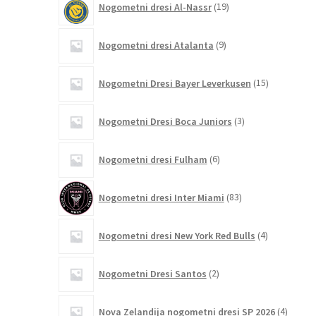
Nogometni dresi Al-Nassr
19
izdelkov
9
Nogometni dresi Atalanta
9
izdelkov
15
Nogometni Dresi Bayer Leverkusen
15
izdelkov
3
Nogometni Dresi Boca Juniors
3
izdelki
6
Nogometni dresi Fulham
6
izdelkov
83
Nogometni dresi Inter Miami
83
izdelkov
4
Nogometni dresi New York Red Bulls
4
izdelki
2
Nogometni Dresi Santos
2
izdelka
4
Nova Zelandija nogometni dresi SP 2026
4