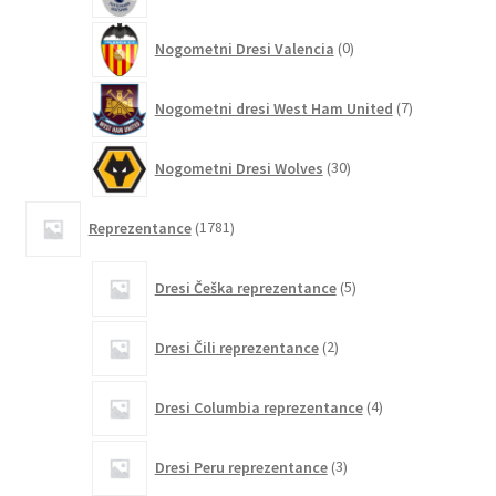
0
Nogometni Dresi Valencia
0
izdelkov
7
Nogometni dresi West Ham United
7
izdelkov
30
Nogometni Dresi Wolves
30
izdelkov
1781
Reprezentance
1781
izdelkov
5
Dresi Češka reprezentance
5
izdelkov
2
Dresi Čili reprezentance
2
izdelka
4
Dresi Columbia reprezentance
4
izdelki
3
Dresi Peru reprezentance
3
izdelki