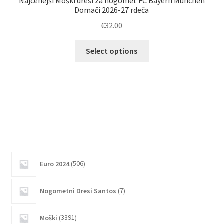
Najcenejši Moški dresi za nogomet FC Bayern München
Domači 2026-27 rdeča
€
32.00
Ta
Select options
izdelek
Kup
ima
več
različic.
Možnosti
lahko
izberete
na
506
strani
Euro 2024
506
izdelkov
izdelka
7
Nogometni Dresi Santos
7
izdelkov
3391
Moški
3391
izdelkov