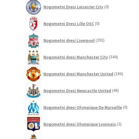
0
Nogometni Dresi Leicester City
0
izdelkov
0
Nogometni Dresi Lille OSC
0
izdelkov
292
Nogometni dresi Liverpool
292
izdelkov
344
Nogometni dresi Manchester City
344
izdelkov
186
Nogometni dresi Manchester United
186
izdelkov
48
Nogometni Dresi Newcastle United
48
izdelkov
0
Nogometni dresi Olympique De Marseille
0
izdelk
2
Nogometni dresi Olympique Lyonnais
2
izdelka
7