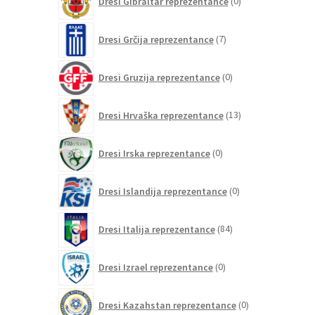
Dresi Gibraltar reprezentance
0
izdelkov
7
Dresi Grčija reprezentance
7
izdelkov
0
Dresi Gruzija reprezentance
0
izdelkov
13
Dresi Hrvaška reprezentance
13
izdelkov
0
Dresi Irska reprezentance
0
izdelkov
0
Dresi Islandija reprezentance
0
izdelkov
84
Dresi Italija reprezentance
84
izdelkov
0
Dresi Izrael reprezentance
0
izdelkov
0
Dresi Kazahstan reprezentance
0
izdelkov