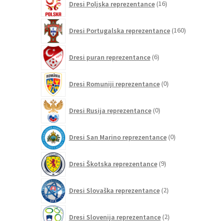
Dresi Poljska reprezentance
16
izdelkov
160
Dresi Portugalska reprezentance
160
izdelkov
6
Dresi puran reprezentance
6
izdelkov
0
Dresi Romuniji reprezentance
0
izdelkov
0
Dresi Rusija reprezentance
0
izdelkov
0
Dresi San Marino reprezentance
0
izdelkov
9
Dresi Škotska reprezentance
9
izdelkov
2
Dresi Slovaška reprezentance
2
izdelka
2
Dresi Slovenija reprezentance
2