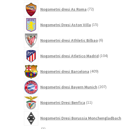
72
Nogometni dresi As Roma
72
izdelkov
15
Nogometni Dresi Aston Villa
15
izdelkov
6
Nogometni dresi Athletic Bilbao
6
izdelkov
104
Nogometni dresi Atletico Madrid
104
izdelki
409
Nogometni dresi Barcelona
409
izdelkov
207
Nogometni dresi Bayern Munich
207
izdelkov
11
Nogometni Dresi Benfica
11
izdelkov
Nogometni Dresi Borussia Monchengladbach
1
1