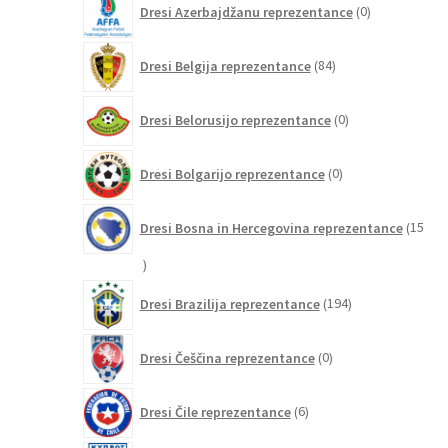
Dresi Azerbajdžanu reprezentance
0
izdelkov
84
Dresi Belgija reprezentance
84
izdelkov
0
Dresi Belorusijo reprezentance
0
izdelkov
0
Dresi Bolgarijo reprezentance
0
izdelkov
Dresi Bosna in Hercegovina reprezentance
15
15
izdelkov
194
Dresi Brazilija reprezentance
194
izdelkov
0
Dresi Češčina reprezentance
0
izdelkov
6
Dresi Čile reprezentance
6
izdelkov