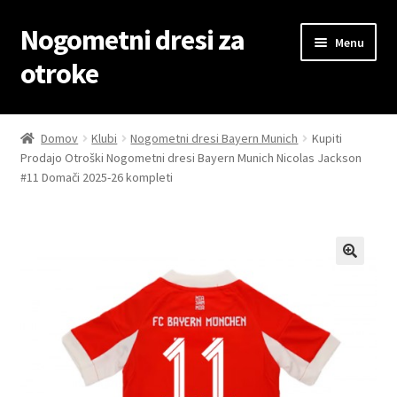
Nogometni dresi za
Skip
Skip
Menu
to
to
otroke
navigation
content
Domov
Domov
Klubi
Nogometni dresi Bayern Munich
Kupiti
Prodajo Otroški Nogometni dresi Bayern Munich Nicolas Jackson
Blog
#11 Domači 2025-26 kompleti
Kontaktiraj nas
Košarica
Moj račun
Trgovina
Zaključek nakupa