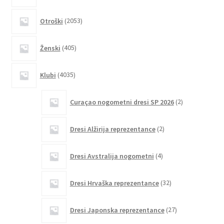
2053
Otroški
2053
izdelkov
405
Ženski
405
izdelkov
4035
Klubi
4035
izdelkov
2
Curaçao nogometni dresi SP 2026
2
izdelka
2
Dresi Alžirija reprezentance
2
izdelka
4
Dresi Avstralija nogometni
4
izdelki
32
Dresi Hrvaška reprezentance
32
izdelkov
27
Dresi Japonska reprezentance
27
izdelkov