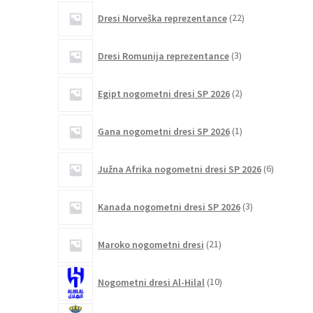
22
Dresi Norveška reprezentance
22
izdelkov
3
Dresi Romunija reprezentance
3
izdelki
2
Egipt nogometni dresi SP 2026
2
izdelka
1
Gana nogometni dresi SP 2026
1
izdelek
6
Južna Afrika nogometni dresi SP 2026
6
izdelkov
3
Kanada nogometni dresi SP 2026
3
izdelki
21
Maroko nogometni dresi
21
izdelkov
10
Nogometni dresi Al-Hilal
10
izdelkov
19