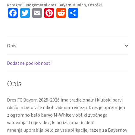
Kategoriji:
Nogometni dresi Bayern Munich
,
Otroški
Bayern
Fa
T
E
Pi
R
S
Munich
ce
wi
m
nt
e
h
Nicolas
Jackson
b
tt
ai
er
d
ar
#11
o
er
l
es
di
e
Domači
Opis
o
t
t
2025-
26
k
Dodatne podrobnosti
kompleti
količina
Opis
Dres FC Bayern 2025-2026 ima tradicionalni klubski barvi
rdečo in belo v še nikoli videnem videzu. Dres je opremljen
z ogromno belo barvo M-White v obliki zvočnega
valovanja. To je videz, ki bo izstopal in delil
mnenja.uporablja belo za vse aplikacije, razen za Bayernov