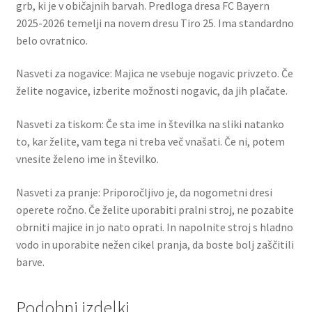
grb, ki je v običajnih barvah. Predloga dresa FC Bayern
2025-2026 temelji na novem dresu Tiro 25. Ima standardno
belo ovratnico.
Nasveti za nogavice: Majica ne vsebuje nogavic privzeto. Če
želite nogavice, izberite možnosti nogavic, da jih plačate.
Nasveti za tiskom: Če sta ime in številka na sliki natanko
to, kar želite, vam tega ni treba več vnašati. Če ni, potem
vnesite želeno ime in številko.
Nasveti za pranje: Priporočljivo je, da nogometni dresi
operete ročno. Če želite uporabiti pralni stroj, ne pozabite
obrniti majice in jo nato oprati. In napolnite stroj s hladno
vodo in uporabite nežen cikel pranja, da boste bolj zaščitili
barve.
Podobni izdelki