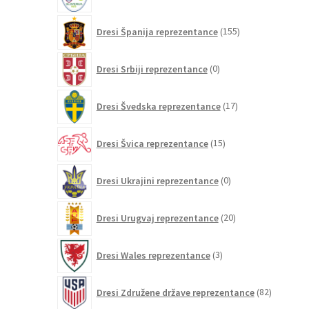
izdelka
155
Dresi Španija reprezentance
155
izdelkov
0
Dresi Srbiji reprezentance
0
izdelkov
17
Dresi Švedska reprezentance
17
izdelkov
15
Dresi Švica reprezentance
15
izdelkov
0
Dresi Ukrajini reprezentance
0
izdelkov
20
Dresi Urugvaj reprezentance
20
izdelkov
3
Dresi Wales reprezentance
3
izdelki
82
Dresi Združene države reprezentance
82
izdelkov