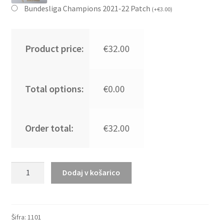
Bundesliga Champions 2021-22 Patch
(
+
€
3.00
)
Product price:
€32.00
Total options:
€0.00
Order total:
€32.00
Kupiti
Dodaj v košarico
Prodajo
Otroški
Nogometni
dresi
Šifra:
1101