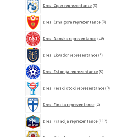
0
Dresi Ciper reprezentance
0
izdelkov
0
Dresi Črna gora reprezentance
0
izdelkov
29
Dresi Danska reprezentance
29
izdelkov
5
Dresi Ekvador reprezentance
5
izdelkov
0
Dresi Estonija reprezentance
0
izdelkov
0
Dresi Ferski otoki reprezentance
0
izdelkov
2
Dresi Finska reprezentance
2
izdelka
112
Dresi Francija reprezentance
112
izdelkov
0