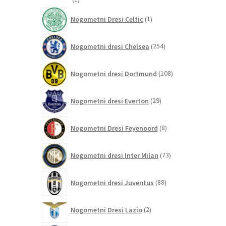
izdelek
1
Nogometni Dresi Celtic
1
izdelek
254
Nogometni dresi Chelsea
254
izdelkov
108
Nogometni dresi Dortmund
108
izdelkov
29
Nogometni dresi Everton
29
izdelkov
8
Nogometni Dresi Feyenoord
8
izdelkov
73
Nogometni dresi Inter Milan
73
izdelkov
88
Nogometni dresi Juventus
88
izdelkov
2
Nogometni Dresi Lazio
2
izdelka