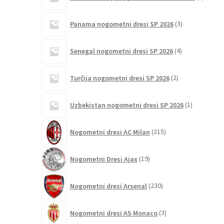
izdelki
3
Panama nogometni dresi SP 2026
3
izdelki
4
Senegal nogometni dresi SP 2026
4
izdelki
2
Turčija nogometni dresi SP 2026
2
izdelka
1
Uzbekistan nogometni dresi SP 2026
1
izdelek
215
Nogometni dresi AC Milan
215
izdelkov
19
Nogometni Dresi Ajax
19
izdelkov
230
Nogometni dresi Arsenal
230
izdelkov
3
Nogometni dresi AS Monaco
3
izdelki