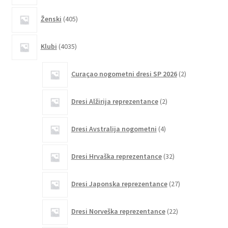
405
Ženski
405
izdelkov
4035
Klubi
4035
izdelkov
2
Curaçao nogometni dresi SP 2026
2
izdelka
2
Dresi Alžirija reprezentance
2
izdelka
4
Dresi Avstralija nogometni
4
izdelki
32
Dresi Hrvaška reprezentance
32
izdelkov
27
Dresi Japonska reprezentance
27
izdelkov
22
Dresi Norveška reprezentance
22
izdelkov