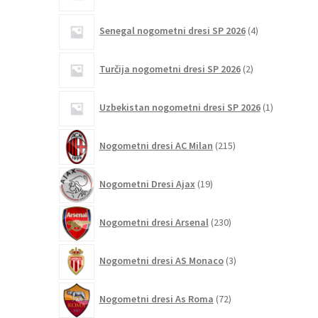
4
Senegal nogometni dresi SP 2026
4
izdelki
2
Turčija nogometni dresi SP 2026
2
izdelka
1
Uzbekistan nogometni dresi SP 2026
1
izdelek
215
Nogometni dresi AC Milan
215
izdelkov
19
Nogometni Dresi Ajax
19
izdelkov
230
Nogometni dresi Arsenal
230
izdelkov
3
Nogometni dresi AS Monaco
3
izdelki
72
Nogometni dresi As Roma
72
izdelkov