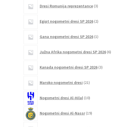
3
Dresi Romunija reprezentance
3
izdelki
2
Egipt nogometni dresi SP 2026
2
izdelka
1
Gana nogometni dresi SP 2026
1
izdelek
6
Južna Afrika nogometni dresi SP 2026
6
izdelkov
3
Kanada nogometni dresi SP 2026
3
izdelki
21
Maroko nogometni dresi
21
izdelkov
10
Nogometni dresi Al-Hilal
10
izdelkov
19
Nogometni dresi Al-Nassr
19
izdelkov
9