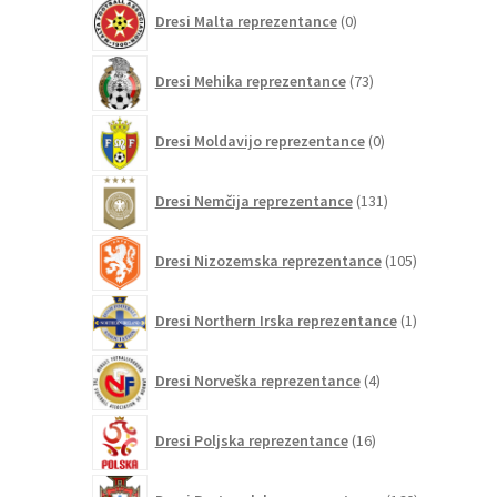
0
Dresi Malta reprezentance
0
izdelkov
73
Dresi Mehika reprezentance
73
izdelkov
0
Dresi Moldavijo reprezentance
0
izdelkov
131
Dresi Nemčija reprezentance
131
izdelkov
105
Dresi Nizozemska reprezentance
105
izdelkov
1
Dresi Northern Irska reprezentance
1
izdelek
4
Dresi Norveška reprezentance
4
izdelki
16
Dresi Poljska reprezentance
16
izdelkov
160