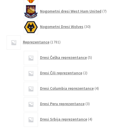
7
Nogometni dresi West Ham United
7
izdelkov
30
Nogometni Dresi Wolves
30
izdelkov
1781
Reprezentance
1781
izdelkov
5
Dresi Češka reprezentance
5
izdelkov
2
Dresi Čili reprezentance
2
izdelka
4
Dresi Columbia reprezentance
4
izdelki
3
Dresi Peru reprezentance
3
izdelki
4
Dresi Srbija reprezentance
4
izdelki