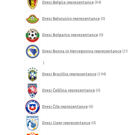
Dresi Belgija reprezentance
84
izdelkov
0
Dresi Belorusijo reprezentance
0
izdelkov
0
Dresi Bolgarijo reprezentance
0
izdelkov
Dresi Bosna in Hercegovina reprezentance
15
15
izdelkov
194
Dresi Brazilija reprezentance
194
izdelkov
0
Dresi Češčina reprezentance
0
izdelkov
6
Dresi Čile reprezentance
6
izdelkov
0
Dresi Ciper reprezentance
0
izdelkov
0