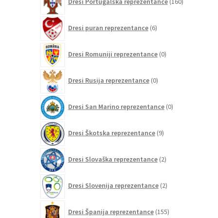
Dresi Portugalska reprezentance
160
izdelkov
6
Dresi puran reprezentance
6
izdelkov
0
Dresi Romuniji reprezentance
0
izdelkov
0
Dresi Rusija reprezentance
0
izdelkov
0
Dresi San Marino reprezentance
0
izdelkov
9
Dresi Škotska reprezentance
9
izdelkov
2
Dresi Slovaška reprezentance
2
izdelka
2
Dresi Slovenija reprezentance
2
izdelka
155
Dresi Španija reprezentance
155
izdelkov