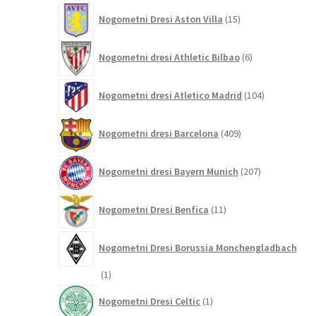
15
Nogometni Dresi Aston Villa
15
izdelkov
6
Nogometni dresi Athletic Bilbao
6
izdelkov
104
Nogometni dresi Atletico Madrid
104
izdelki
409
Nogometni dresi Barcelona
409
izdelkov
207
Nogometni dresi Bayern Munich
207
izdelkov
11
Nogometni Dresi Benfica
11
izdelkov
Nogometni Dresi Borussia Monchengladbach
1
1
izdelek
1
Nogometni Dresi Celtic
1
izdelek