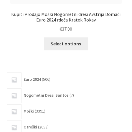
Kupiti Prodajo Moški Nogometni dresi Avstrija Domači
Ku
Euro 2024 rdeča Kratek Rokav
€
37.00
Ta
Select options
izdelek
ima
več
različic.
506
Možnosti
Euro 2024
506
izdelkov
lahko
7
izberete
Nogometni Dresi Santos
7
izdelkov
na
strani
3391
Moški
3391
izdelkov
izdelka
2053
Otroški
2053
izdelkov