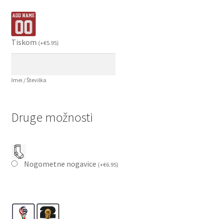
Tiskom
(
+
€
5.95
)
Imei / Številka
Druge možnosti
Nogometne nogavice
(
+
€
6.95
)