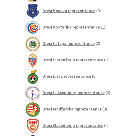
0
Dresi Kosovo reprezentance
0
izdelkov
1
Dresi Kostarika reprezentance
1
izdelek
0
Dresi Latvija reprezentance
0
izdelkov
0
Dresi Lihtenštajn reprezentance
0
izdelkov
0
Dresi Litva reprezentance
0
izdelkov
0
Dresi Luksemburg reprezentance
0
izdelkov
3
Dresi Madžarska reprezentance
3
izdelki
0
Dresi Makedonija reprezentance
0
izdelkov