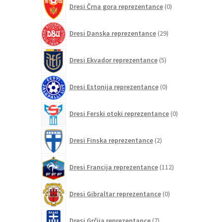
Dresi Črna gora reprezentance
0
izdelkov
29
Dresi Danska reprezentance
29
izdelkov
5
Dresi Ekvador reprezentance
5
izdelkov
0
Dresi Estonija reprezentance
0
izdelkov
0
Dresi Ferski otoki reprezentance
0
izdelkov
2
Dresi Finska reprezentance
2
izdelka
112
Dresi Francija reprezentance
112
izdelkov
0
Dresi Gibraltar reprezentance
0
izdelkov
7
Dresi Grčija reprezentance
7