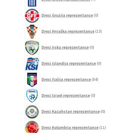
izdelkov
0
Dresi Gruzija reprezentance
0
izdelkov
13
Dresi Hrvaška reprezentance
13
izdelkov
0
Dresi Irska reprezentance
0
izdelkov
0
Dresi Islandija reprezentance
0
izdelkov
84
Dresi Italija reprezentance
84
izdelkov
0
Dresi Izrael reprezentance
0
izdelkov
0
Dresi Kazahstan reprezentance
0
izdelkov
11
Dresi Kolumbija reprezentance
11
izdelkov