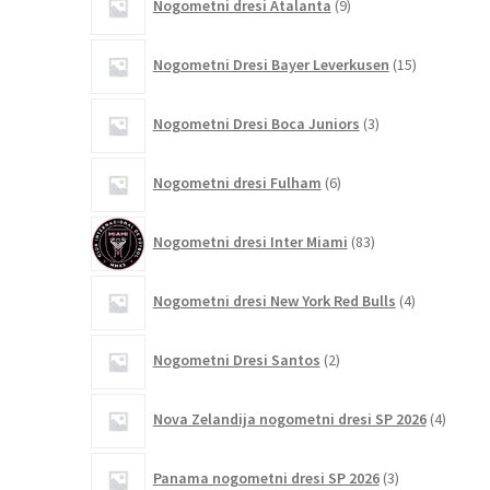
Nogometni dresi Atalanta
9
izdelkov
15
Nogometni Dresi Bayer Leverkusen
15
izdelkov
3
Nogometni Dresi Boca Juniors
3
izdelki
6
Nogometni dresi Fulham
6
izdelkov
83
Nogometni dresi Inter Miami
83
izdelkov
4
Nogometni dresi New York Red Bulls
4
izdelki
2
Nogometni Dresi Santos
2
izdelka
4
Nova Zelandija nogometni dresi SP 2026
4
izdelki
3
Panama nogometni dresi SP 2026
3
izdelki