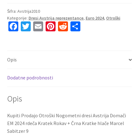
Nogometni
dresi
Šifra:
Avstrija2010
Kategorije:
Dresi Avstrija reprezentance
,
Euro 2024
,
Otroški
Avstrija
Fa
T
E
Pi
R
S
Domači
ce
wi
m
nt
e
h
EM
2024
b
tt
ai
er
d
ar
rdeča
o
er
l
es
di
e
Kratek
Opis
o
t
t
Rokav
+
k
Dodatne podrobnosti
Črna
Kratke
hlače
Opis
Marcel
Sabitzer
Kupiti Prodajo Otroški Nogometni dresi Avstrija Domači
9
EM 2024 rdeča Kratek Rokav + Črna Kratke hlače Marcel
količina
Sabitzer 9