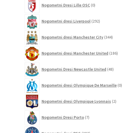
0
Nogometni Dresi Lille OSC
0
izdelkov
292
Nogometni dresi Liverpool
292
izdelkov
344
Nogometni dresi Manchester City
344
izdelkov
186
Nogometni dresi Manchester United
186
izdelkov
48
Nogometni Dresi Newcastle United
48
izdelkov
0
Nogometni dresi Olympique De Marseille
0
izdelk
2
Nogometni dresi Olympique Lyonnais
2
izdelka
7
Nogometni Dresi Porto
7
izdelkov
283