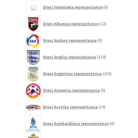
6
Dresi Venezuela reprezentance
6
izdelkov
12
Dresi Albanija reprezentance
12
izdelkov
0
Dresi Andora reprezentance
0
izdelkov
154
Dresi Anglija reprezentance
154
izdelkov
203
Dresi Argentina reprezentance
203
izdelki
0
Dresi Armenija reprezentance
0
izdelkov
19
Dresi Avstrija reprezentance
19
izdelkov
0
Dresi Azerbajdžanu reprezentance
0
izdelkov
84