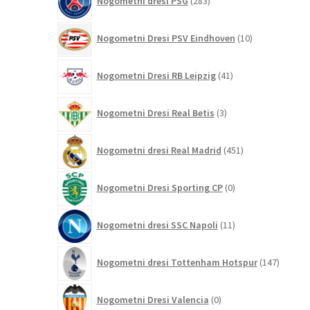
Nogometni dresi PSG
283
izdelkov
10
Nogometni Dresi PSV Eindhoven
10
izdelkov
41
Nogometni Dresi RB Leipzig
41
izdelkov
3
Nogometni Dresi Real Betis
3
izdelki
451
Nogometni dresi Real Madrid
451
izdelkov
0
Nogometni Dresi Sporting CP
0
izdelkov
11
Nogometni dresi SSC Napoli
11
izdelkov
147
Nogometni dresi Tottenham Hotspur
147
izdelko
0
Nogometni Dresi Valencia
0
izdelkov