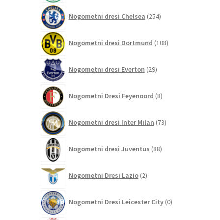
254
Nogometni dresi Chelsea
254
izdelkov
108
Nogometni dresi Dortmund
108
izdelkov
29
Nogometni dresi Everton
29
izdelkov
8
Nogometni Dresi Feyenoord
8
izdelkov
73
Nogometni dresi Inter Milan
73
izdelkov
88
Nogometni dresi Juventus
88
izdelkov
2
Nogometni Dresi Lazio
2
izdelka
0
Nogometni Dresi Leicester City
0
izdelkov