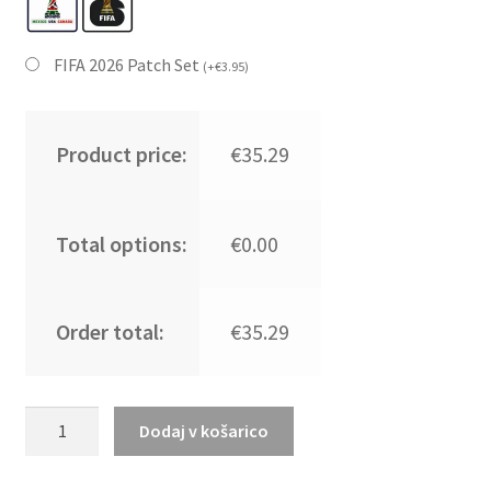
FIFA 2026 Patch Set
(
+
€
3.95
)
Product price:
€35.29
Total options:
€0.00
Order total:
€35.29
Kupiti
Dodaj v košarico
Prodajo
Otroški