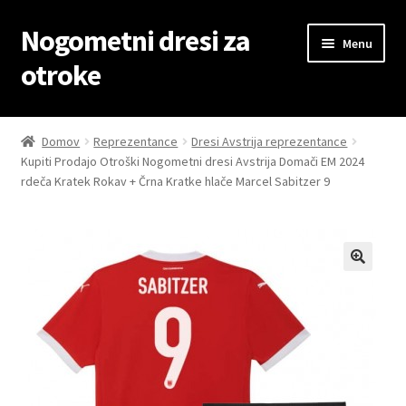
Nogometni dresi za
Skip
Skip
Menu
to
to
otroke
navigation
content
Domov
Domov
Reprezentance
Dresi Avstrija reprezentance
Kupiti Prodajo Otroški Nogometni dresi Avstrija Domači EM 2024
Blog
rdeča Kratek Rokav + Črna Kratke hlače Marcel Sabitzer 9
Kontaktiraj nas
Košarica
Moj račun
Trgovina
Zaključek nakupa