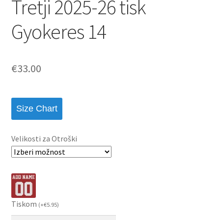
Tretji 2025-26 tisk
Gyokeres 14
€
33.00
Size Chart
Velikosti za Otroški
Tiskom
(
+
€
5.95
)