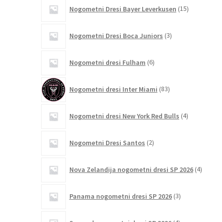
15
Nogometni Dresi Bayer Leverkusen
15
izdelkov
3
Nogometni Dresi Boca Juniors
3
izdelki
6
Nogometni dresi Fulham
6
izdelkov
83
Nogometni dresi Inter Miami
83
izdelkov
4
Nogometni dresi New York Red Bulls
4
izdelki
2
Nogometni Dresi Santos
2
izdelka
4
Nova Zelandija nogometni dresi SP 2026
4
izdelki
3
Panama nogometni dresi SP 2026
3
izdelki
4