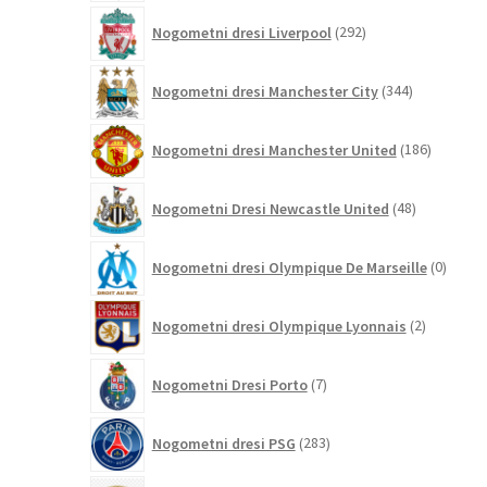
292
Nogometni dresi Liverpool
292
izdelkov
344
Nogometni dresi Manchester City
344
izdelkov
186
Nogometni dresi Manchester United
186
izdelkov
48
Nogometni Dresi Newcastle United
48
izdelkov
0
Nogometni dresi Olympique De Marseille
0
izdelk
2
Nogometni dresi Olympique Lyonnais
2
izdelka
7
Nogometni Dresi Porto
7
izdelkov
283
Nogometni dresi PSG
283
izdelkov