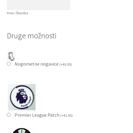
Imei / Številka
Druge možnosti
Nogometne nogavice
(
+
€
6.95
)
Premier League Patch
(
+
€
2.65
)