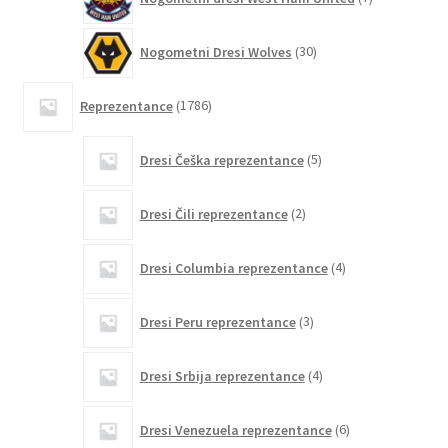
izdelkov
30
Nogometni Dresi Wolves
30
izdelkov
1786
Reprezentance
1786
izdelkov
5
Dresi Češka reprezentance
5
izdelkov
2
Dresi Čili reprezentance
2
izdelka
4
Dresi Columbia reprezentance
4
izdelki
3
Dresi Peru reprezentance
3
izdelki
4
Dresi Srbija reprezentance
4
izdelki
6
Dresi Venezuela reprezentance
6
izdelkov