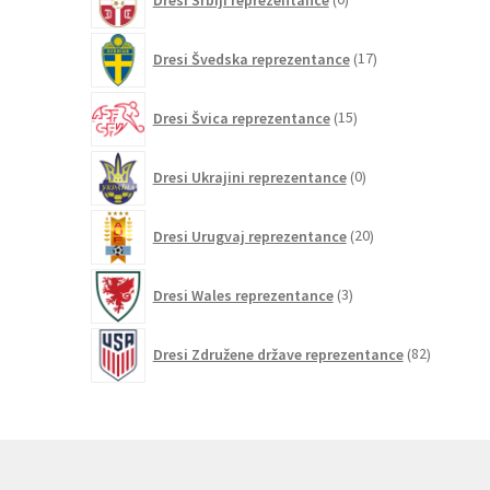
izdelkov
17
Dresi Švedska reprezentance
17
izdelkov
15
Dresi Švica reprezentance
15
izdelkov
0
Dresi Ukrajini reprezentance
0
izdelkov
20
Dresi Urugvaj reprezentance
20
izdelkov
3
Dresi Wales reprezentance
3
izdelki
82
Dresi Združene države reprezentance
82
izdelkov