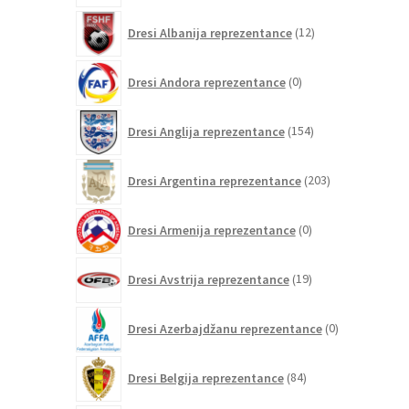
12
Dresi Albanija reprezentance
12
izdelkov
0
Dresi Andora reprezentance
0
izdelkov
154
Dresi Anglija reprezentance
154
izdelkov
203
Dresi Argentina reprezentance
203
izdelki
0
Dresi Armenija reprezentance
0
izdelkov
19
Dresi Avstrija reprezentance
19
izdelkov
0
Dresi Azerbajdžanu reprezentance
0
izdelkov
84
Dresi Belgija reprezentance
84
izdelkov