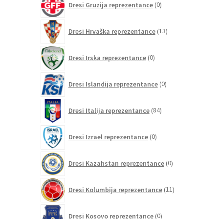
Dresi Gruzija reprezentance
0
izdelkov
13
Dresi Hrvaška reprezentance
13
izdelkov
0
Dresi Irska reprezentance
0
izdelkov
0
Dresi Islandija reprezentance
0
izdelkov
84
Dresi Italija reprezentance
84
izdelkov
0
Dresi Izrael reprezentance
0
izdelkov
0
Dresi Kazahstan reprezentance
0
izdelkov
11
Dresi Kolumbija reprezentance
11
izdelkov
0
Dresi Kosovo reprezentance
0