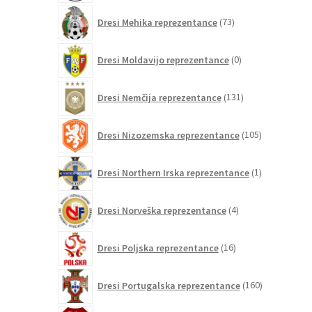
73
Dresi Mehika reprezentance
73
izdelkov
0
Dresi Moldavijo reprezentance
0
izdelkov
131
Dresi Nemčija reprezentance
131
izdelkov
105
Dresi Nizozemska reprezentance
105
izdelkov
1
Dresi Northern Irska reprezentance
1
izdelek
4
Dresi Norveška reprezentance
4
izdelki
16
Dresi Poljska reprezentance
16
izdelkov
160
Dresi Portugalska reprezentance
160
izdelkov