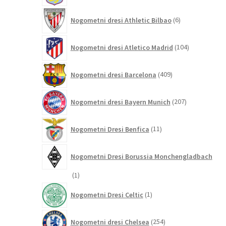
6
Nogometni dresi Athletic Bilbao
6
izdelkov
104
Nogometni dresi Atletico Madrid
104
izdelki
409
Nogometni dresi Barcelona
409
izdelkov
207
Nogometni dresi Bayern Munich
207
izdelkov
11
Nogometni Dresi Benfica
11
izdelkov
Nogometni Dresi Borussia Monchengladbach
1
1
izdelek
1
Nogometni Dresi Celtic
1
izdelek
254
Nogometni dresi Chelsea
254