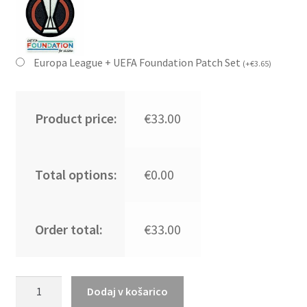
Europa League + UEFA Foundation Patch Set
(
+
€
3.65
)
Product price:
€33.00
Total options:
€0.00
Order total:
€33.00
Kupiti
Dodaj v košarico
Prodajo