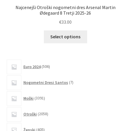
Najcenejši Otroški nogometni dres Arsenal Martin
Kup
Ødegaard 8 Tretji 2025-26
€
33.00
Ta
Select options
izdelek
ima
več
različic.
506
Euro 2024
506
izdelkov
Možnosti
lahko
7
Nogometni Dresi Santos
7
izberete
izdelkov
na
3391
Moški
3391
strani
izdelkov
izdelka
2058
Otroški
2058
izdelkov
405
Ženski
405