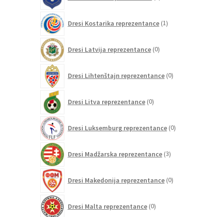
izdelkov
1
Dresi Kostarika reprezentance
1
izdelek
0
Dresi Latvija reprezentance
0
izdelkov
0
Dresi Lihtenštajn reprezentance
0
izdelkov
0
Dresi Litva reprezentance
0
izdelkov
0
Dresi Luksemburg reprezentance
0
izdelkov
3
Dresi Madžarska reprezentance
3
izdelki
0
Dresi Makedonija reprezentance
0
izdelkov
0
Dresi Malta reprezentance
0
izdelkov