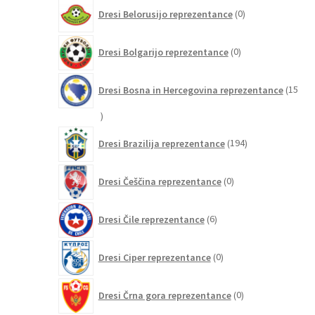
0
Dresi Belorusijo reprezentance
0
izdelkov
0
Dresi Bolgarijo reprezentance
0
izdelkov
Dresi Bosna in Hercegovina reprezentance
15
15
izdelkov
194
Dresi Brazilija reprezentance
194
izdelkov
0
Dresi Češčina reprezentance
0
izdelkov
6
Dresi Čile reprezentance
6
izdelkov
0
Dresi Ciper reprezentance
0
izdelkov
0
Dresi Črna gora reprezentance
0
izdelkov