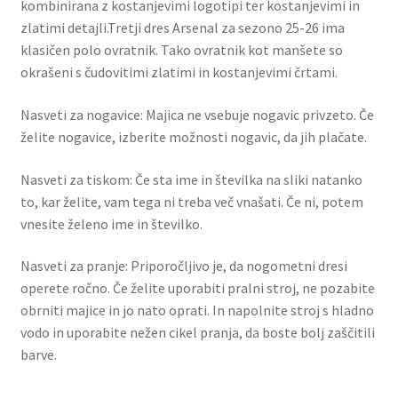
kombinirana z kostanjevimi logotipi ter kostanjevimi in
zlatimi detajli.Tretji dres Arsenal za sezono 25-26 ima
klasičen polo ovratnik. Tako ovratnik kot manšete so
okrašeni s čudovitimi zlatimi in kostanjevimi črtami.
Nasveti za nogavice: Majica ne vsebuje nogavic privzeto. Če
želite nogavice, izberite možnosti nogavic, da jih plačate.
Nasveti za tiskom: Če sta ime in številka na sliki natanko
to, kar želite, vam tega ni treba več vnašati. Če ni, potem
vnesite želeno ime in številko.
Nasveti za pranje: Priporočljivo je, da nogometni dresi
operete ročno. Če želite uporabiti pralni stroj, ne pozabite
obrniti majice in jo nato oprati. In napolnite stroj s hladno
vodo in uporabite nežen cikel pranja, da boste bolj zaščitili
barve.