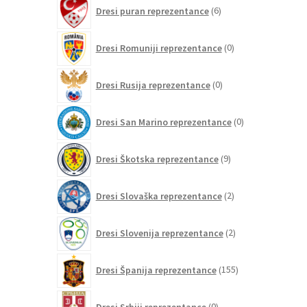
6
Dresi puran reprezentance
6
izdelkov
0
Dresi Romuniji reprezentance
0
izdelkov
0
Dresi Rusija reprezentance
0
izdelkov
0
Dresi San Marino reprezentance
0
izdelkov
9
Dresi Škotska reprezentance
9
izdelkov
2
Dresi Slovaška reprezentance
2
izdelka
2
Dresi Slovenija reprezentance
2
izdelka
155
Dresi Španija reprezentance
155
izdelkov
0
Dresi Srbiji reprezentance
0