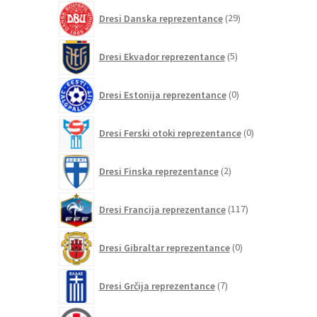
29
Dresi Danska reprezentance
29
izdelkov
5
Dresi Ekvador reprezentance
5
izdelkov
0
Dresi Estonija reprezentance
0
izdelkov
0
Dresi Ferski otoki reprezentance
0
izdelkov
2
Dresi Finska reprezentance
2
izdelka
117
Dresi Francija reprezentance
117
izdelkov
0
Dresi Gibraltar reprezentance
0
izdelkov
7
Dresi Grčija reprezentance
7
izdelkov
0