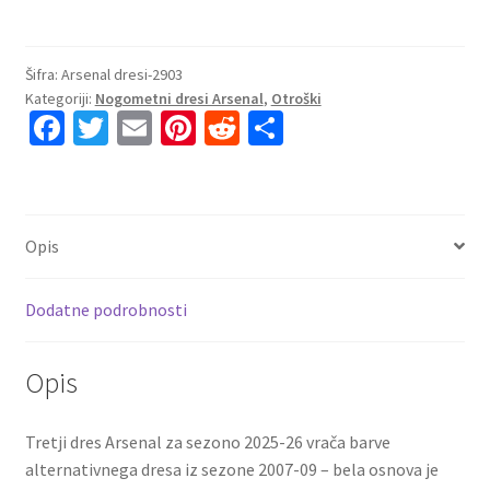
Otroški
nogometni
dresi
Šifra:
Arsenal dresi-2903
Kategoriji:
Nogometni dresi Arsenal
,
Otroški
Arsenal
Fa
T
E
Pi
R
S
Tretji
ce
wi
m
nt
e
h
2025-
26
b
tt
ai
er
d
ar
tisk
o
er
l
es
di
e
Gyokeres
Opis
o
t
t
14
količina
k
Dodatne podrobnosti
Opis
Tretji dres Arsenal za sezono 2025-26 vrača barve
alternativnega dresa iz sezone 2007-09 – bela osnova je