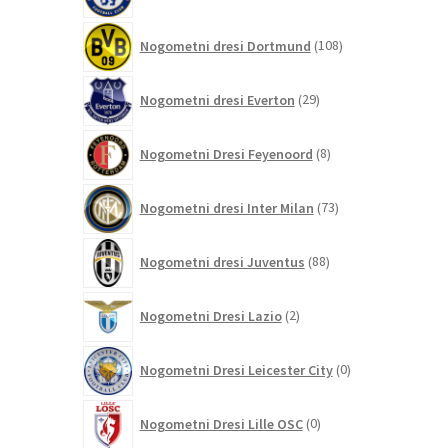
izdelkov
108
Nogometni dresi Dortmund
108
izdelkov
29
Nogometni dresi Everton
29
izdelkov
8
Nogometni Dresi Feyenoord
8
izdelkov
73
Nogometni dresi Inter Milan
73
izdelkov
88
Nogometni dresi Juventus
88
izdelkov
2
Nogometni Dresi Lazio
2
izdelka
0
Nogometni Dresi Leicester City
0
izdelkov
0
Nogometni Dresi Lille OSC
0
izdelkov