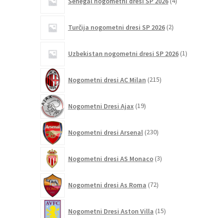
Senegal nogometni dresi SP 2026
4
izdelki
2
Turčija nogometni dresi SP 2026
2
izdelka
1
Uzbekistan nogometni dresi SP 2026
1
izdelek
215
Nogometni dresi AC Milan
215
izdelkov
19
Nogometni Dresi Ajax
19
izdelkov
230
Nogometni dresi Arsenal
230
izdelkov
3
Nogometni dresi AS Monaco
3
izdelki
72
Nogometni dresi As Roma
72
izdelkov
15
Nogometni Dresi Aston Villa
15
izdelkov