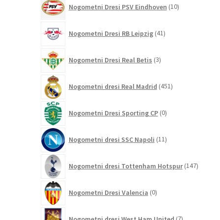
10
Nogometni Dresi PSV Eindhoven
10
izdelkov
41
Nogometni Dresi RB Leipzig
41
izdelkov
3
Nogometni Dresi Real Betis
3
izdelki
451
Nogometni dresi Real Madrid
451
izdelkov
0
Nogometni Dresi Sporting CP
0
izdelkov
11
Nogometni dresi SSC Napoli
11
izdelkov
147
Nogometni dresi Tottenham Hotspur
147
izdelko
0
Nogometni Dresi Valencia
0
izdelkov
7
Nogometni dresi West Ham United
7