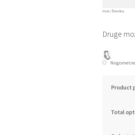
Imei / Številka
Druge mož
Nogometne
Product p
Total opt