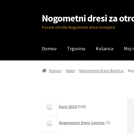
Nogometni dresi za otr
Skip
Skip
to
to
Poceni otroški Nogometni dresi kompleti
navigation
content
Domov
Trgovina
Košarica
Moj 
Domov
Blog
Kontaktiraj nas
Košarica
Moj ra
Domov
Klubi
Nogometni Dresi Benfica
Kup
506
Euro 2024
506
izdelkov
7
Nogometni Dresi Santos
7
izdelkov