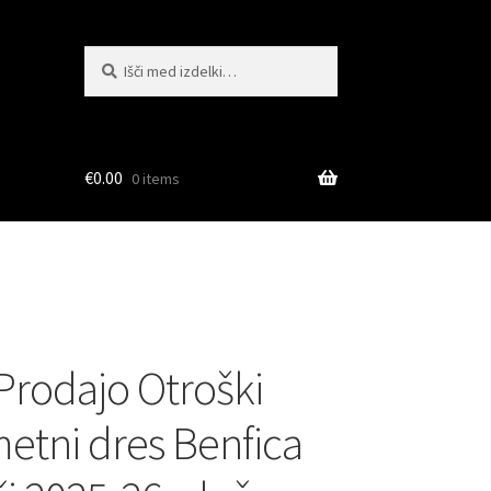
Išči:
Iskanje
€
0.00
0 items
 Prodajo Otroški
tni dres Benfica