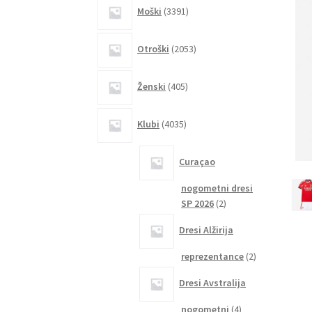
3391
Moški
3391
izdelkov
2053
Otroški
2053
izdelkov
405
Ženski
405
izdelkov
4035
Klubi
4035
izdelkov
Curaçao
nogometni dresi
2
SP 2026
2
izdelka
Dresi Alžirija
2
reprezentance
2
izdelka
Dresi Avstralija
4
nogometni
4