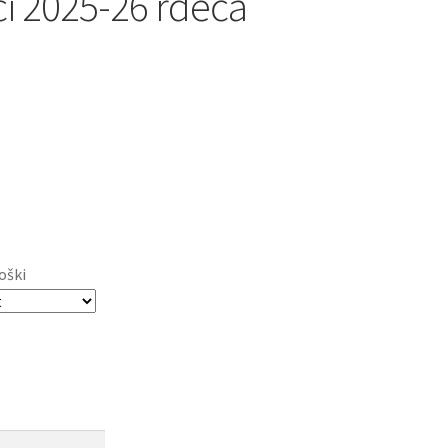
 2025-26 rdeča
oški