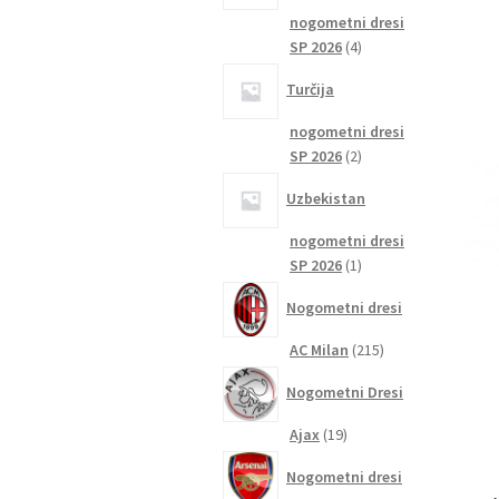
nogometni dresi
4
SP 2026
4
izdelki
Turčija
nogometni dresi
2
SP 2026
2
izdelka
Uzbekistan
nogometni dresi
1
SP 2026
1
izdelek
Nogometni dresi
215
AC Milan
215
izdelkov
Nogometni Dresi
19
Ajax
19
izdelkov
Nogometni dresi