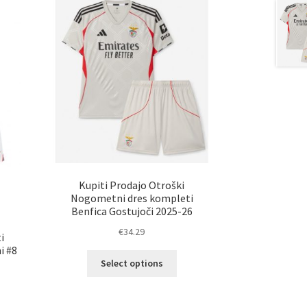
Kupiti Prodajo Otroški
Nogometni dres kompleti
Benfica Gostujoči 2025-26
€
34.29
i
i #8
Ta
Select options
izdelek
ima
več