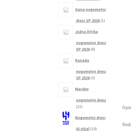
izdelka
Gana nogometni
1
dresi SP 2026
1
izdelek
Južna Afrika
nogometni dresi
6
SP 2026
6
izdelkov
Kanada
nogometni dresi
3
SP 2026
3
izdelki
Maroko
nogometni dresi
21
21
Opi
izdelkov
Nogometni dresi
Dod
10
Al-Hilal
10