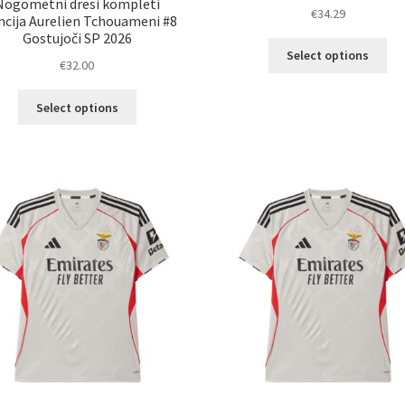
Nogometni dresi kompleti
€
34.29
ncija Aurelien Tchouameni #8
Gostujoči SP 2026
Ta
Select options
€
32.00
izd
im
Ta
ve
Select options
izdelek
razl
ima
Mož
več
lah
različic.
izb
Možnosti
na
lahko
str
izberete
izd
na
strani
izdelka