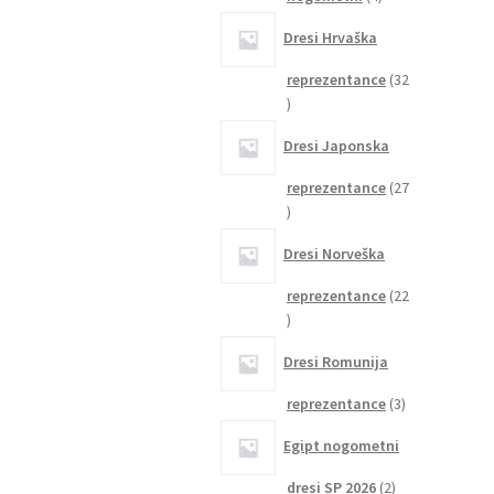
izdelki
Dresi Hrvaška
reprezentance
32
32
izdelkov
Dresi Japonska
reprezentance
27
27
izdelkov
Dresi Norveška
reprezentance
22
22
izdelkov
Dresi Romunija
3
reprezentance
3
izdelki
Egipt nogometni
2
dresi SP 2026
2