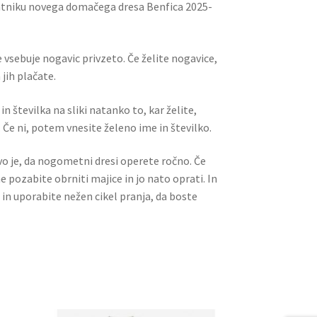
ratniku novega domačega dresa Benfica 2025-
 vsebuje nogavic privzeto. Če želite nogavice,
jih plačate.
n številka na sliki natanko to, kar želite,
 Če ni, potem vnesite želeno ime in številko.
ivo je, da nogometni dresi operete ročno. Če
ne pozabite obrniti majice in jo nato oprati. In
 in uporabite nežen cikel pranja, da boste