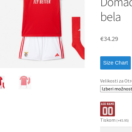
Domači
bela
€
34.29
Size Chart
Velikosti za Otr
Tiskom
(
+
€
5.95
)