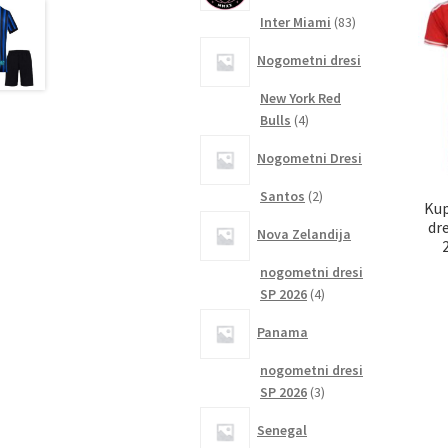
83
Inter Miami
83
izdelkov
Nogometni dresi
New York Red
4
Bulls
4
izdelki
Nogometni Dresi
2
Santos
2
Kup
izdelka
dr
Nova Zelandija
nogometni dresi
4
SP 2026
4
izdelki
Panama
nogometni dresi
3
SP 2026
3
izdelki
Senegal