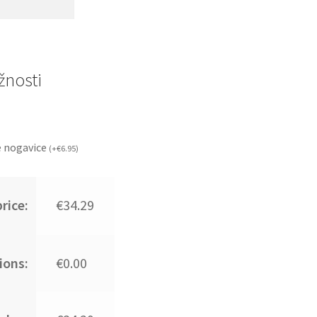
nosti
 nogavice
(
+
€
6.95
)
rice:
€34.29
ions:
€0.00