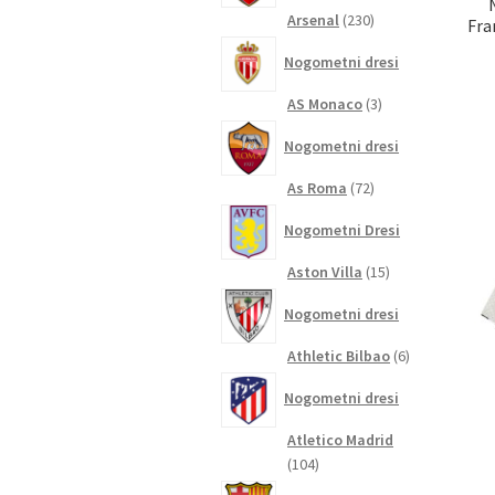
230
Arsenal
230
Fra
izdelkov
Nogometni dresi
3
AS Monaco
3
izdelki
Nogometni dresi
72
As Roma
72
izdelkov
Nogometni Dresi
15
Aston Villa
15
izdelkov
Nogometni dresi
6
Athletic Bilbao
6
izdelkov
Nogometni dresi
Atletico Madrid
104
104
izdelki