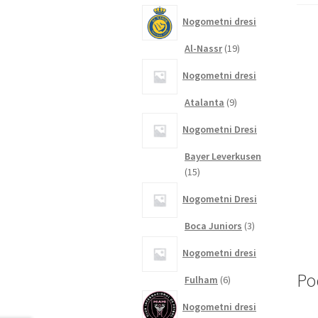
izdelkov
Nogometni dresi
19
Al-Nassr
19
izdelkov
Nogometni dresi
9
Atalanta
9
izdelkov
Nogometni Dresi
Bayer Leverkusen
15
15
izdelkov
Nogometni Dresi
3
Boca Juniors
3
izdelki
Nogometni dresi
Po
6
Fulham
6
izdelkov
Nogometni dresi