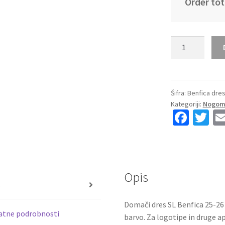
Order tot
Kupiti
Prodajo
Otroški
Nogometni
dres
Šifra:
Benfica dres
Kategoriji:
Nogome
Benfica
Fa
T
Domači
ce
wi
2025-
26
b
tt
rdeča
o
er
bela
Opis
o
količina
s
k
Domači dres SL Benfica 25-26 
atne podrobnosti
barvo. Za logotipe in druge ap