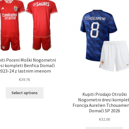
iti Poceni Moški Nogometni
esi kompleti Benfica Domači
2023-24 z lastnim imenom
€
39.76
Ta
Select options
Kupiti Prodajo Otroški
izdelek
Nogometni dresi komplet
ima
Francija Aurelien Tchouamen
več
Domači SP 2026
različic.
€
32.00
Možnosti
lahko