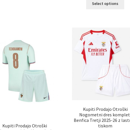
Ta
Select options
izberete
izd
na
im
strani
ve
izdelka
razl
Mož
lah
izb
na
str
izd
Kupiti Prodajo Otroški
Nogometni dres komplet
Benfica Tretji 2025-26 z las
tiskom
Kupiti Prodajo Otroški