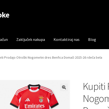
oke
račun
Zaključek nakupa
Kontaktiraj nas
Blog
čun
Trgovina
Zaključek nakupa
iti Prodajo Otroški Nogometni dres Benfica Domači 2025-26 rdeča bela
Kupiti
Nogome