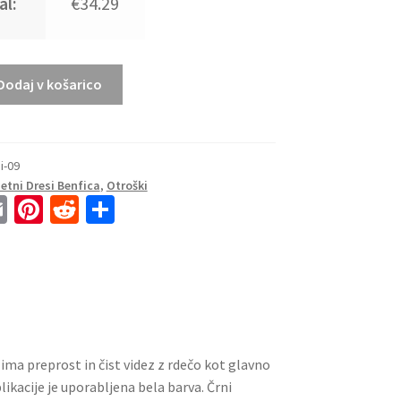
al:
€34.29
Dodaj v košarico
i-09
tni Dresi Benfica
,
Otroški
E
Pi
R
S
m
nt
e
h
ai
er
d
ar
l
es
di
e
t
t
ima preprost in čist videz z rdečo kot glavno
likacije je uporabljena bela barva. Črni