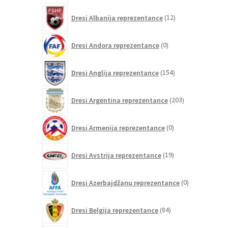
12
Dresi Albanija reprezentance
12
izdelkov
0
Dresi Andora reprezentance
0
izdelkov
154
Dresi Anglija reprezentance
154
izdelkov
203
Dresi Argentina reprezentance
203
izdelki
0
Dresi Armenija reprezentance
0
izdelkov
19
Dresi Avstrija reprezentance
19
izdelkov
0
Dresi Azerbajdžanu reprezentance
0
izdelkov
84
Dresi Belgija reprezentance
84
izdelkov