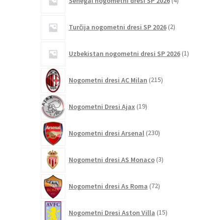
Senegal nogometni dresi SP 2026
4
izdelki
2
Turčija nogometni dresi SP 2026
2
izdelka
1
Uzbekistan nogometni dresi SP 2026
1
izdelek
215
Nogometni dresi AC Milan
215
izdelkov
19
Nogometni Dresi Ajax
19
izdelkov
230
Nogometni dresi Arsenal
230
izdelkov
3
Nogometni dresi AS Monaco
3
izdelki
72
Nogometni dresi As Roma
72
izdelkov
15
Nogometni Dresi Aston Villa
15
izdelkov