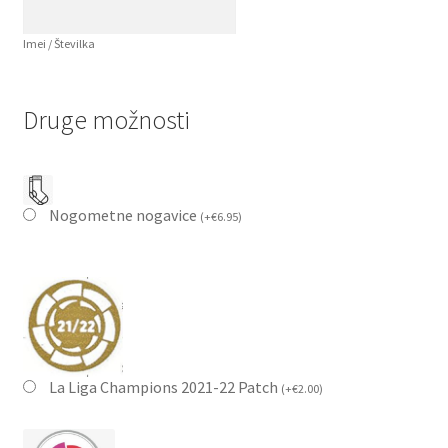
Imei / Številka
Druge možnosti
Nogometne nogavice
(
+
€
6.95
)
La Liga Champions 2021-22 Patch
(
+
€
2.00
)