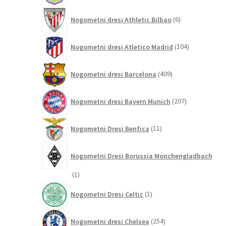
6
Nogometni dresi Athletic Bilbao
6
izdelkov
104
Nogometni dresi Atletico Madrid
104
izdelki
409
Nogometni dresi Barcelona
409
izdelkov
207
Nogometni dresi Bayern Munich
207
izdelkov
11
Nogometni Dresi Benfica
11
izdelkov
Nogometni Dresi Borussia Monchengladbach
1
1
izdelek
1
Nogometni Dresi Celtic
1
izdelek
254
Nogometni dresi Chelsea
254
izdelkov