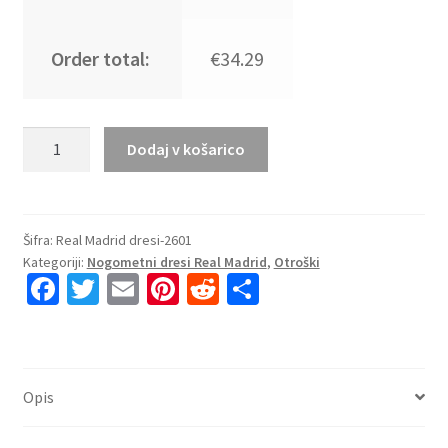
Order total:
€34.29
Kupiti
Dodaj v košarico
Prodajo
Otroški
dresi
za
Šifra:
Real Madrid dresi-2601
Kategoriji:
Nogometni dresi Real Madrid
,
Otroški
nogomet
Fa
T
E
Pi
R
S
Real
ce
wi
m
nt
e
h
Madrid
Vratar
b
tt
ai
er
d
ar
2025-
o
er
l
es
di
e
26
Opis
o
t
t
modra
količina