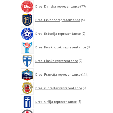
29
Dresi Danska reprezentance
29
izdelkov
5
Dresi Ekvador reprezentance
5
izdelkov
0
Dresi Estonija reprezentance
0
izdelkov
0
Dresi Ferski otoki reprezentance
0
izdelkov
2
Dresi Finska reprezentance
2
izdelka
112
Dresi Francija reprezentance
112
izdelkov
0
Dresi Gibraltar reprezentance
0
izdelkov
7
Dresi Grčija reprezentance
7
izdelkov
0