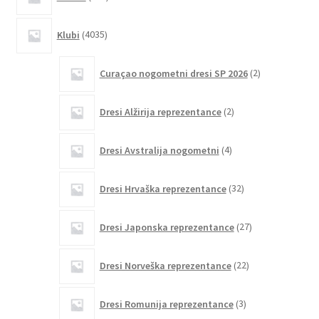
izdelkov
4035
Klubi
4035
izdelkov
2
Curaçao nogometni dresi SP 2026
2
izdelka
2
Dresi Alžirija reprezentance
2
izdelka
4
Dresi Avstralija nogometni
4
izdelki
32
Dresi Hrvaška reprezentance
32
izdelkov
27
Dresi Japonska reprezentance
27
izdelkov
22
Dresi Norveška reprezentance
22
izdelkov
3
Dresi Romunija reprezentance
3
izdelki