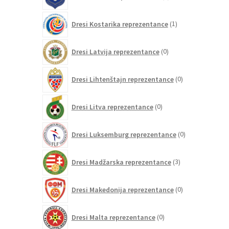
izdelkov
1
Dresi Kostarika reprezentance
1
izdelek
0
Dresi Latvija reprezentance
0
izdelkov
0
Dresi Lihtenštajn reprezentance
0
izdelkov
0
Dresi Litva reprezentance
0
izdelkov
0
Dresi Luksemburg reprezentance
0
izdelkov
3
Dresi Madžarska reprezentance
3
izdelki
0
Dresi Makedonija reprezentance
0
izdelkov
0
Dresi Malta reprezentance
0
izdelkov