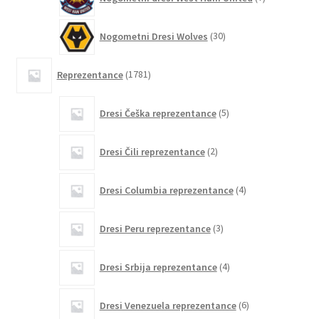
izdelkov
30
Nogometni Dresi Wolves
30
izdelkov
1781
Reprezentance
1781
izdelkov
5
Dresi Češka reprezentance
5
izdelkov
2
Dresi Čili reprezentance
2
izdelka
4
Dresi Columbia reprezentance
4
izdelki
3
Dresi Peru reprezentance
3
izdelki
4
Dresi Srbija reprezentance
4
izdelki
6
Dresi Venezuela reprezentance
6
izdelkov