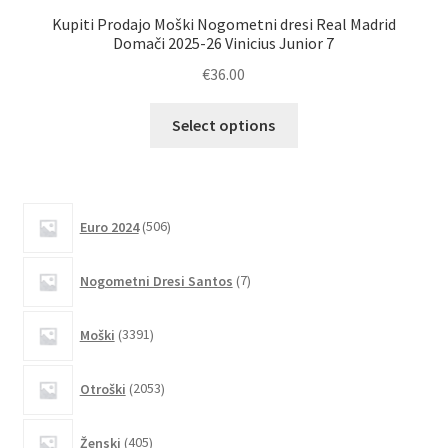
Kupiti Prodajo Moški Nogometni dresi Real Madrid
Domači 2025-26 Vinicius Junior 7
€
36.00
Ta
Select options
izdelek
ima
več
različic.
506
Euro 2024
506
izdelkov
Možnosti
lahko
7
Nogometni Dresi Santos
7
izberete
izdelkov
na
3391
Moški
3391
strani
izdelkov
izdelka
2053
Otroški
2053
izdelkov
405
Ženski
405