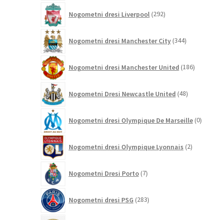
292
Nogometni dresi Liverpool
292
izdelkov
344
Nogometni dresi Manchester City
344
izdelkov
186
Nogometni dresi Manchester United
186
izdelkov
48
Nogometni Dresi Newcastle United
48
izdelkov
0
Nogometni dresi Olympique De Marseille
0
izdelk
2
Nogometni dresi Olympique Lyonnais
2
izdelka
7
Nogometni Dresi Porto
7
izdelkov
283
Nogometni dresi PSG
283
izdelkov
10