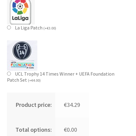
La Liga Patch
(
+
€
3.00
)
UCL Trophy 14 Times Winner + UEFA Foundation
Patch Set
(
+
€
4.00
)
Product price:
€34.29
Total options:
€0.00