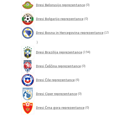
0
Dresi Belorusijo reprezentance
0
izdelkov
0
Dresi Bolgarijo reprezentance
0
izdelkov
Dresi Bosna in Hercegovina reprezentance
15
15
izdelkov
194
Dresi Brazilija reprezentance
194
izdelkov
0
Dresi Češčina reprezentance
0
izdelkov
6
Dresi Čile reprezentance
6
izdelkov
0
Dresi Ciper reprezentance
0
izdelkov
0
Dresi Črna gora reprezentance
0
izdelkov