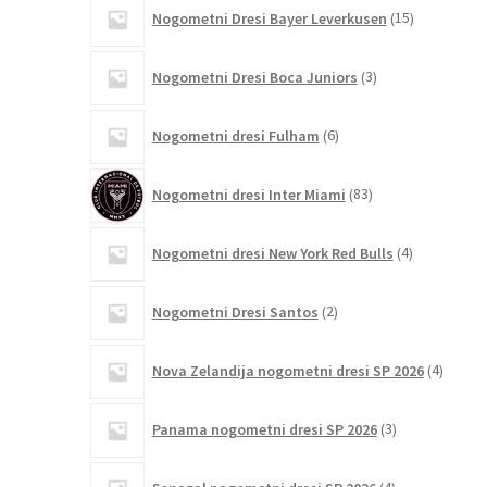
15
Nogometni Dresi Bayer Leverkusen
15
izdelkov
3
Nogometni Dresi Boca Juniors
3
izdelki
6
Nogometni dresi Fulham
6
izdelkov
83
Nogometni dresi Inter Miami
83
izdelkov
4
Nogometni dresi New York Red Bulls
4
izdelki
2
Nogometni Dresi Santos
2
izdelka
4
Nova Zelandija nogometni dresi SP 2026
4
izdelki
3
Panama nogometni dresi SP 2026
3
izdelki
4