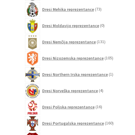
73
Dresi Mehika reprezentance
73
izdelkov
0
Dresi Moldavijo reprezentance
0
izdelkov
131
Dresi Nemčija reprezentance
131
izdelkov
105
Dresi Nizozemska reprezentance
105
izdelkov
1
Dresi Northern Irska reprezentance
1
izdelek
4
Dresi Norveška reprezentance
4
izdelki
16
Dresi Poljska reprezentance
16
izdelkov
160
Dresi Portugalska reprezentance
160
izdelkov