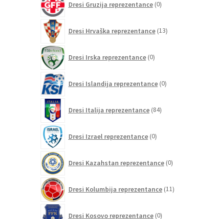
Dresi Gruzija reprezentance
0
izdelkov
13
Dresi Hrvaška reprezentance
13
izdelkov
0
Dresi Irska reprezentance
0
izdelkov
0
Dresi Islandija reprezentance
0
izdelkov
84
Dresi Italija reprezentance
84
izdelkov
0
Dresi Izrael reprezentance
0
izdelkov
0
Dresi Kazahstan reprezentance
0
izdelkov
11
Dresi Kolumbija reprezentance
11
izdelkov
0
Dresi Kosovo reprezentance
0