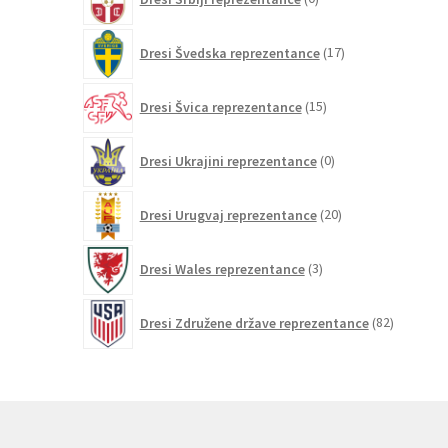
izdelkov
17
Dresi Švedska reprezentance
17
izdelkov
15
Dresi Švica reprezentance
15
izdelkov
0
Dresi Ukrajini reprezentance
0
izdelkov
20
Dresi Urugvaj reprezentance
20
izdelkov
3
Dresi Wales reprezentance
3
izdelki
82
Dresi Združene države reprezentance
82
izdelkov