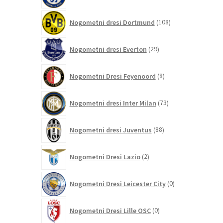
108
Nogometni dresi Dortmund
108
izdelkov
29
Nogometni dresi Everton
29
izdelkov
8
Nogometni Dresi Feyenoord
8
izdelkov
73
Nogometni dresi Inter Milan
73
izdelkov
88
Nogometni dresi Juventus
88
izdelkov
2
Nogometni Dresi Lazio
2
izdelka
0
Nogometni Dresi Leicester City
0
izdelkov
0
Nogometni Dresi Lille OSC
0
izdelkov