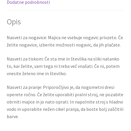
k
Dodatne podrobnosti
Opis
Nasveti za nogavice: Majica ne vsebuje nogavic privzeto. Če
želite nogavice, izberite možnosti nogavic, da jih plačate.
Nasveti za tiskom: Če sta ime in številka na sliki natanko
to, kar želite, vam tega ni treba več vnašati. Če ni, potem
vnesite želeno ime in številko.
Nasveti za pranje: Priporočljivo je, da nogometni dresi
operete ročno. Če želite uporabiti pralni stroj, ne pozabite
obrniti majice in jo nato oprati. In napolnite stroj s hladno
vodo in uporabite nežen cikel pranja, da boste bolj zaščitili
barve.