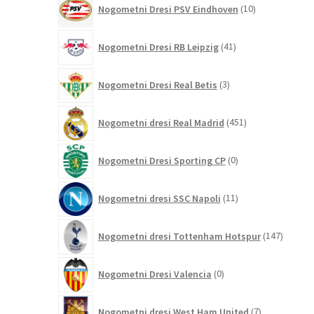
Nogometni Dresi PSV Eindhoven
10
izdelkov
41
Nogometni Dresi RB Leipzig
41
izdelkov
3
Nogometni Dresi Real Betis
3
izdelki
451
Nogometni dresi Real Madrid
451
izdelkov
0
Nogometni Dresi Sporting CP
0
izdelkov
11
Nogometni dresi SSC Napoli
11
izdelkov
147
Nogometni dresi Tottenham Hotspur
147
izdelko
0
Nogometni Dresi Valencia
0
izdelkov
7
Nogometni dresi West Ham United
7