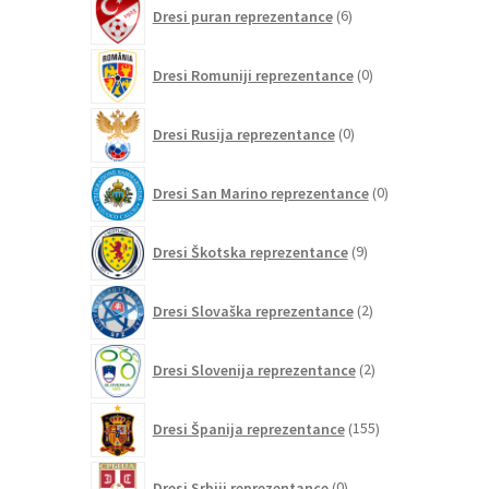
6
Dresi puran reprezentance
6
izdelkov
0
Dresi Romuniji reprezentance
0
izdelkov
0
Dresi Rusija reprezentance
0
izdelkov
0
Dresi San Marino reprezentance
0
izdelkov
9
Dresi Škotska reprezentance
9
izdelkov
2
Dresi Slovaška reprezentance
2
izdelka
2
Dresi Slovenija reprezentance
2
izdelka
155
Dresi Španija reprezentance
155
izdelkov
0
Dresi Srbiji reprezentance
0