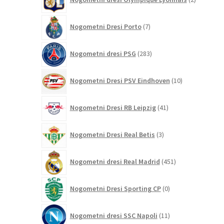
izdelka
7
Nogometni Dresi Porto
7
izdelkov
283
Nogometni dresi PSG
283
izdelkov
10
Nogometni Dresi PSV Eindhoven
10
izdelkov
41
Nogometni Dresi RB Leipzig
41
izdelkov
3
Nogometni Dresi Real Betis
3
izdelki
451
Nogometni dresi Real Madrid
451
izdelkov
0
Nogometni Dresi Sporting CP
0
izdelkov
11
Nogometni dresi SSC Napoli
11
izdelkov