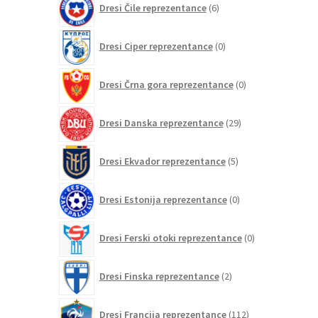
Dresi Čile reprezentance
6
izdelkov
0
Dresi Ciper reprezentance
0
izdelkov
0
Dresi Črna gora reprezentance
0
izdelkov
29
Dresi Danska reprezentance
29
izdelkov
5
Dresi Ekvador reprezentance
5
izdelkov
0
Dresi Estonija reprezentance
0
izdelkov
0
Dresi Ferski otoki reprezentance
0
izdelkov
2
Dresi Finska reprezentance
2
izdelka
112
Dresi Francija reprezentance
112