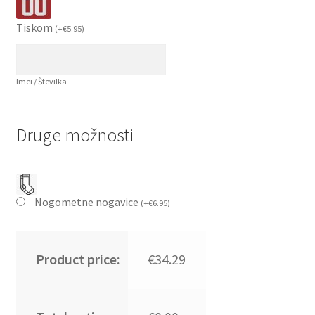
Tiskom
(
+
€
5.95
)
Imei / Številka
Druge možnosti
Nogometne nogavice
(
+
€
6.95
)
Product price:
€34.29