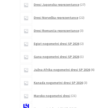
27
Dresi Japonska reprezentance
27
izdelkov
22
Dresi Norveška reprezentance
22
izdelkov
3
Dresi Romunija reprezentance
3
izdelki
2
Egipt nogometni dresi SP 2026
2
izdelka
1
Gana nogometni dresi SP 2026
1
izdelek
6
Južna Afrika nogometni dresi SP 2026
6
izdelkov
3
Kanada nogometni dresi SP 2026
3
izdelki
21
Maroko nogometni dresi
21
izdelkov
10