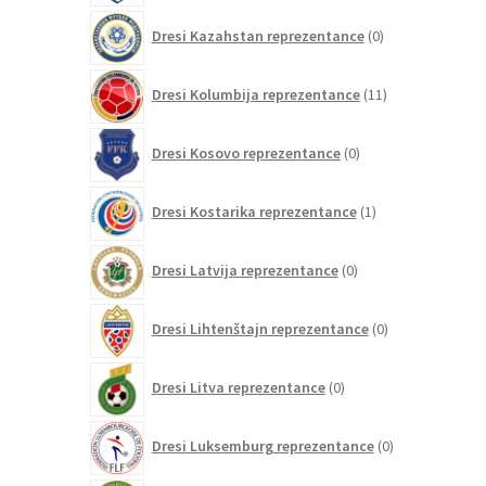
0
Dresi Kazahstan reprezentance
0
izdelkov
11
Dresi Kolumbija reprezentance
11
izdelkov
0
Dresi Kosovo reprezentance
0
izdelkov
1
Dresi Kostarika reprezentance
1
izdelek
0
Dresi Latvija reprezentance
0
izdelkov
0
Dresi Lihtenštajn reprezentance
0
izdelkov
0
Dresi Litva reprezentance
0
izdelkov
0
Dresi Luksemburg reprezentance
0
izdelkov