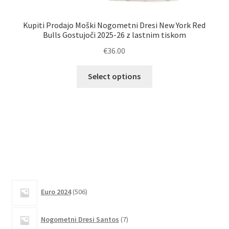
Kupiti Prodajo Moški Nogometni Dresi New York Red
Bulls Gostujoči 2025-26 z lastnim tiskom
€
36.00
Ta
Select options
izdelek
K
ima
več
različic.
Možnosti
lahko
izberete
na
506
strani
Euro 2024
506
izdelkov
izdelka
7
Nogometni Dresi Santos
7
izdelkov