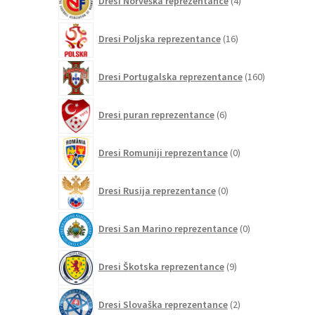
Dresi Norveška reprezentance
4
izdelki
16
Dresi Poljska reprezentance
16
izdelkov
160
Dresi Portugalska reprezentance
160
izdelkov
6
Dresi puran reprezentance
6
izdelkov
0
Dresi Romuniji reprezentance
0
izdelkov
0
Dresi Rusija reprezentance
0
izdelkov
0
Dresi San Marino reprezentance
0
izdelkov
9
Dresi Škotska reprezentance
9
izdelkov
2
Dresi Slovaška reprezentance
2
izdelka