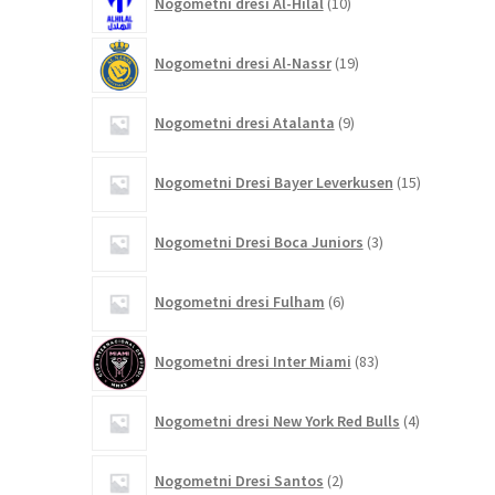
Nogometni dresi Al-Hilal
10
izdelkov
19
Nogometni dresi Al-Nassr
19
izdelkov
9
Nogometni dresi Atalanta
9
izdelkov
15
Nogometni Dresi Bayer Leverkusen
15
izdelkov
3
Nogometni Dresi Boca Juniors
3
izdelki
6
Nogometni dresi Fulham
6
izdelkov
83
Nogometni dresi Inter Miami
83
izdelkov
4
Nogometni dresi New York Red Bulls
4
izdelki
2
Nogometni Dresi Santos
2
izdelka