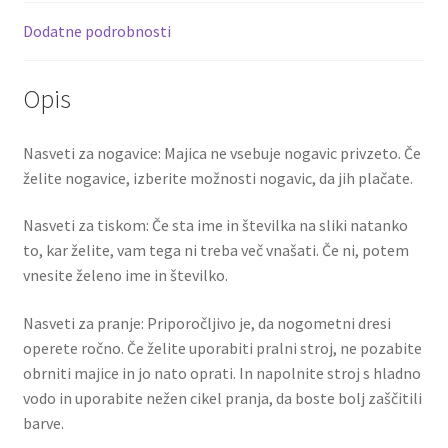
26
k
Dodatne podrobnosti
vijolična
količina
Opis
Nasveti za nogavice: Majica ne vsebuje nogavic privzeto. Če
želite nogavice, izberite možnosti nogavic, da jih plačate.
Nasveti za tiskom: Če sta ime in številka na sliki natanko
to, kar želite, vam tega ni treba več vnašati. Če ni, potem
vnesite želeno ime in številko.
Nasveti za pranje: Priporočljivo je, da nogometni dresi
operete ročno. Če želite uporabiti pralni stroj, ne pozabite
obrniti majice in jo nato oprati. In napolnite stroj s hladno
vodo in uporabite nežen cikel pranja, da boste bolj zaščitili
barve.