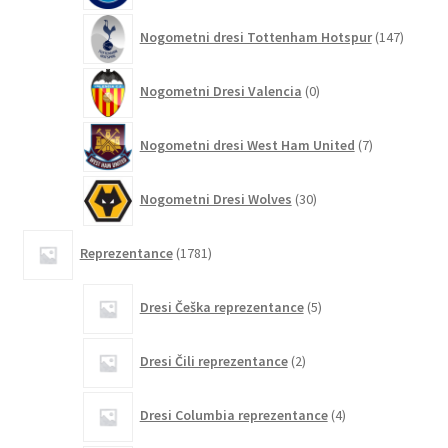
147
Nogometni dresi Tottenham Hotspur
147
izdelko
0
Nogometni Dresi Valencia
0
izdelkov
7
Nogometni dresi West Ham United
7
izdelkov
30
Nogometni Dresi Wolves
30
izdelkov
1781
Reprezentance
1781
izdelkov
5
Dresi Češka reprezentance
5
izdelkov
2
Dresi Čili reprezentance
2
izdelka
4
Dresi Columbia reprezentance
4
izdelki