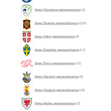
2
Dresi Slovenija reprezentance
2
izdelka
155
Dresi Španija reprezentance
155
izdelkov
0
Dresi Srbiji reprezentance
0
izdelkov
17
Dresi Švedska reprezentance
17
izdelkov
15
Dresi Švica reprezentance
15
izdelkov
0
Dresi Ukrajini reprezentance
0
izdelkov
20
Dresi Urugvaj reprezentance
20
izdelkov
3
Dresi Wales reprezentance
3
izdelki