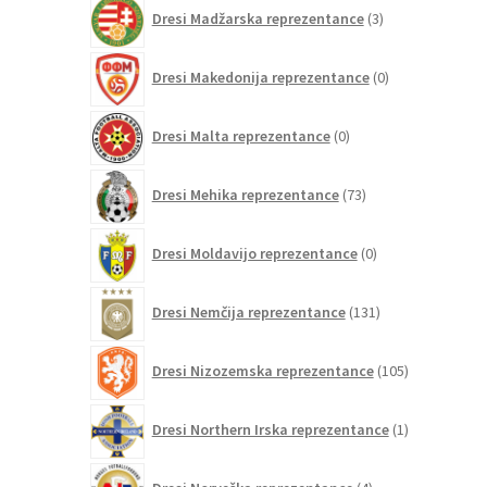
3
Dresi Madžarska reprezentance
3
izdelki
0
Dresi Makedonija reprezentance
0
izdelkov
0
Dresi Malta reprezentance
0
izdelkov
73
Dresi Mehika reprezentance
73
izdelkov
0
Dresi Moldavijo reprezentance
0
izdelkov
131
Dresi Nemčija reprezentance
131
izdelkov
105
Dresi Nizozemska reprezentance
105
izdelkov
1
Dresi Northern Irska reprezentance
1
izdelek
4