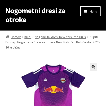
Nogometni dresi za
Skip
Skip
Menu
to
to
otroke
navigation
content
Domov
Domov
Klubi
Nogometni dresi New York Red Bulls
Kupiti
Prodajo Nogometni Dresi za otroke New York Red Bulls Vratar 2025-
Blog
26 vijolična
Kontaktiraj nas
Košarica
Moj račun
Trgovina
Zaključek nakupa