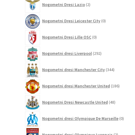
2
Nogometni Dresi Lazio
2
izdelka
0
Nogometni Dresi Leicester City
0
izdelkov
0
Nogometni Dresi Lille OSC
0
izdelkov
292
Nogometni dresi Liverpool
292
izdelkov
344
Nogometni dresi Manchester City
344
izdelkov
186
Nogometni dresi Manchester United
186
izdelkov
48
Nogometni Dresi Newcastle United
48
izdelkov
0
Nogometni dresi Olympique De Marseille
0
izdelk
2
Nogometni dresi Olympique Lyonnais
2