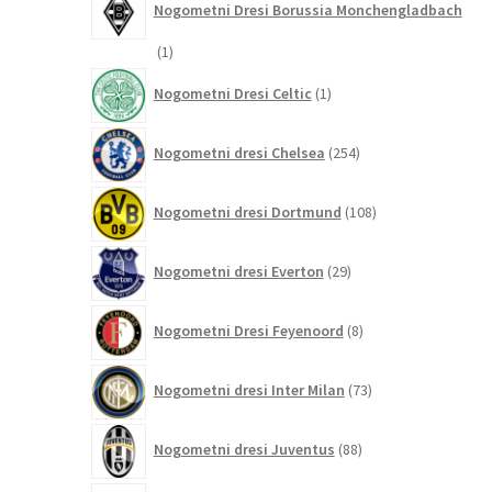
Nogometni Dresi Borussia Monchengladbach
1
1
izdelek
1
Nogometni Dresi Celtic
1
izdelek
254
Nogometni dresi Chelsea
254
izdelkov
108
Nogometni dresi Dortmund
108
izdelkov
29
Nogometni dresi Everton
29
izdelkov
8
Nogometni Dresi Feyenoord
8
izdelkov
73
Nogometni dresi Inter Milan
73
izdelkov
88
Nogometni dresi Juventus
88
izdelkov