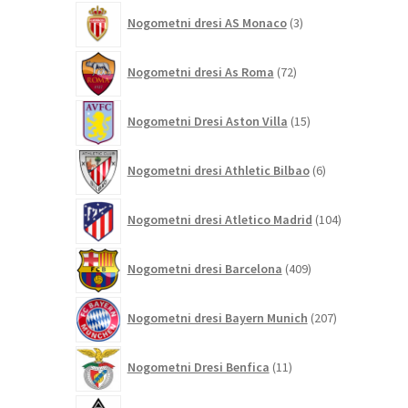
3
Nogometni dresi AS Monaco
3
izdelki
72
Nogometni dresi As Roma
72
izdelkov
15
Nogometni Dresi Aston Villa
15
izdelkov
6
Nogometni dresi Athletic Bilbao
6
izdelkov
104
Nogometni dresi Atletico Madrid
104
izdelki
409
Nogometni dresi Barcelona
409
izdelkov
207
Nogometni dresi Bayern Munich
207
izdelkov
11
Nogometni Dresi Benfica
11
izdelkov