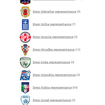
izdelkov
0
Dresi Gibraltar reprezentance
0
izdelkov
7
Dresi Grčija reprezentance
7
izdelkov
0
Dresi Gruzija reprezentance
0
izdelkov
13
Dresi Hrvaška reprezentance
13
izdelkov
0
Dresi Irska reprezentance
0
izdelkov
0
Dresi Islandija reprezentance
0
izdelkov
84
Dresi Italija reprezentance
84
izdelkov
0
Dresi Izrael reprezentance
0
izdelkov