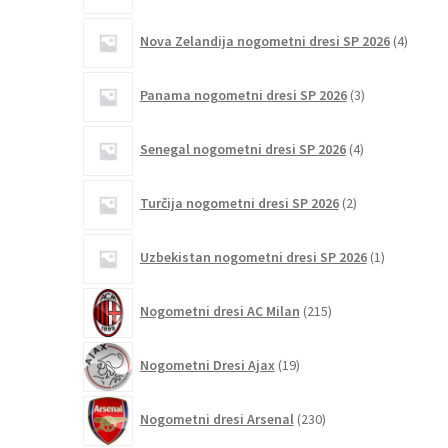
4
Nova Zelandija nogometni dresi SP 2026
4
izdelki
3
Panama nogometni dresi SP 2026
3
izdelki
4
Senegal nogometni dresi SP 2026
4
izdelki
2
Turčija nogometni dresi SP 2026
2
izdelka
1
Uzbekistan nogometni dresi SP 2026
1
izdelek
215
Nogometni dresi AC Milan
215
izdelkov
19
Nogometni Dresi Ajax
19
izdelkov
230
Nogometni dresi Arsenal
230
izdelkov