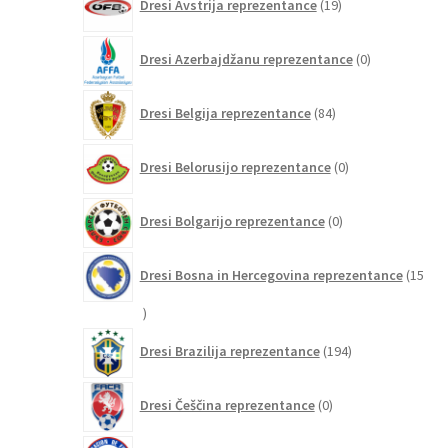
Dresi Avstrija reprezentance
19
izdelkov
0
Dresi Azerbajdžanu reprezentance
0
izdelkov
84
Dresi Belgija reprezentance
84
izdelkov
0
Dresi Belorusijo reprezentance
0
izdelkov
0
Dresi Bolgarijo reprezentance
0
izdelkov
Dresi Bosna in Hercegovina reprezentance
15
15
izdelkov
194
Dresi Brazilija reprezentance
194
izdelkov
0
Dresi Češčina reprezentance
0
izdelkov
6