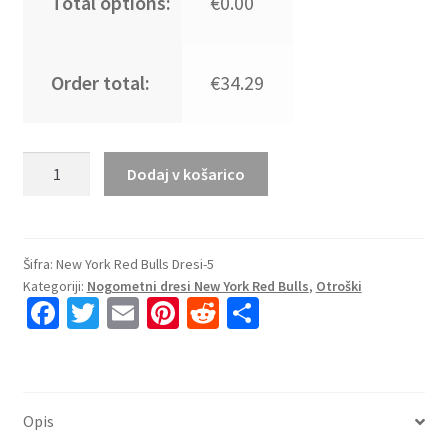
Total options:
€0.00
Order total:
€34.29
Kupiti
Dodaj v košarico
Prodajo
Nogometni
Dresi
za
Šifra:
New York Red Bulls Dresi-5
Kategoriji:
Nogometni dresi New York Red Bulls
,
Otroški
otroke
Fa
T
E
Pi
R
S
New
ce
wi
m
nt
e
h
York
Red
b
tt
ai
er
d
ar
Bulls
o
er
l
es
di
e
Vratar
Opis
o
t
t
2025-