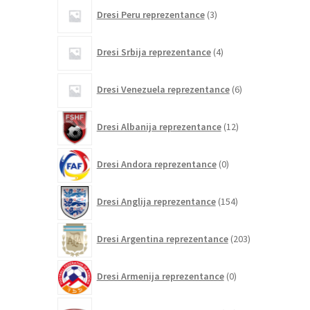
3
Dresi Peru reprezentance
3
izdelki
4
Dresi Srbija reprezentance
4
izdelki
6
Dresi Venezuela reprezentance
6
izdelkov
12
Dresi Albanija reprezentance
12
izdelkov
0
Dresi Andora reprezentance
0
izdelkov
154
Dresi Anglija reprezentance
154
izdelkov
203
Dresi Argentina reprezentance
203
izdelki
0
Dresi Armenija reprezentance
0
izdelkov
19