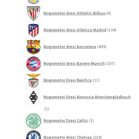
6
Nogometni dresi Athletic Bilbao
6
izdelkov
104
Nogometni dresi Atletico Madrid
104
izdelki
409
Nogometni dresi Barcelona
409
izdelkov
207
Nogometni dresi Bayern Munich
207
izdelkov
11
Nogometni Dresi Benfica
11
izdelkov
Nogometni Dresi Borussia Monchengladbach
1
1
izdelek
1
Nogometni Dresi Celtic
1
izdelek
254
Nogometni dresi Chelsea
254