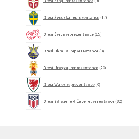
Dresi Srbiji reprezentance
0
izdelkov
17
Dresi Švedska reprezentance
17
izdelkov
15
Dresi Švica reprezentance
15
izdelkov
0
Dresi Ukrajini reprezentance
0
izdelkov
20
Dresi Urugvaj reprezentance
20
izdelkov
3
Dresi Wales reprezentance
3
izdelki
82
Dresi Združene države reprezentance
82
izdelkov