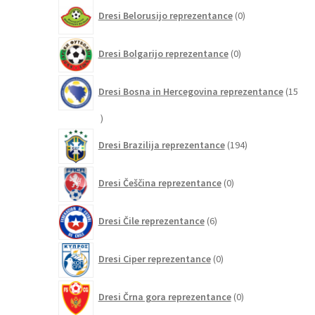
0
Dresi Belorusijo reprezentance
0
izdelkov
0
Dresi Bolgarijo reprezentance
0
izdelkov
Dresi Bosna in Hercegovina reprezentance
15
15
izdelkov
194
Dresi Brazilija reprezentance
194
izdelkov
0
Dresi Češčina reprezentance
0
izdelkov
6
Dresi Čile reprezentance
6
izdelkov
0
Dresi Ciper reprezentance
0
izdelkov
0
Dresi Črna gora reprezentance
0
izdelkov