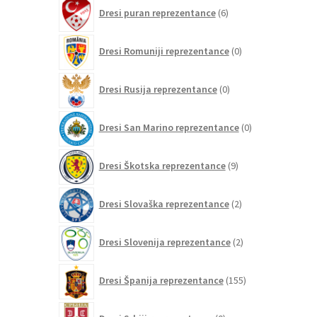
6
Dresi puran reprezentance
6
izdelkov
0
Dresi Romuniji reprezentance
0
izdelkov
0
Dresi Rusija reprezentance
0
izdelkov
0
Dresi San Marino reprezentance
0
izdelkov
9
Dresi Škotska reprezentance
9
izdelkov
2
Dresi Slovaška reprezentance
2
izdelka
2
Dresi Slovenija reprezentance
2
izdelka
155
Dresi Španija reprezentance
155
izdelkov
0