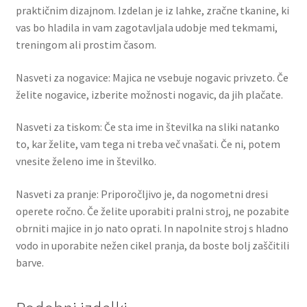
praktičnim dizajnom. Izdelan je iz lahke, zračne tkanine, ki
vas bo hladila in vam zagotavljala udobje med tekmami,
treningom ali prostim časom.
Nasveti za nogavice: Majica ne vsebuje nogavic privzeto. Če
želite nogavice, izberite možnosti nogavic, da jih plačate.
Nasveti za tiskom: Če sta ime in številka na sliki natanko
to, kar želite, vam tega ni treba več vnašati. Če ni, potem
vnesite želeno ime in številko.
Nasveti za pranje: Priporočljivo je, da nogometni dresi
operete ročno. Če želite uporabiti pralni stroj, ne pozabite
obrniti majice in jo nato oprati. In napolnite stroj s hladno
vodo in uporabite nežen cikel pranja, da boste bolj zaščitili
barve.