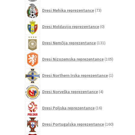
73
Dresi Mehika reprezentance
73
izdelkov
0
Dresi Moldavijo reprezentance
0
izdelkov
131
Dresi Nemčija reprezentance
131
izdelkov
105
Dresi Nizozemska reprezentance
105
izdelkov
1
Dresi Northern Irska reprezentance
1
izdelek
4
Dresi Norveška reprezentance
4
izdelki
16
Dresi Poljska reprezentance
16
izdelkov
160
Dresi Portugalska reprezentance
160
izdelkov