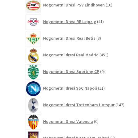
10
Nogometni Dresi PSV Eindhoven
10
izdelkov
41
Nogometni Dresi RB Leipzig
41
izdelkov
3
Nogometni Dresi Real Betis
3
izdelki
451
Nogometni dresi Real Madrid
451
izdelkov
0
Nogometni Dresi Sporting CP
0
izdelkov
11
Nogometni dresi SSC Napoli
11
izdelkov
147
Nogometni dresi Tottenham Hotspur
147
izdelko
0
Nogometni Dresi Valencia
0
izdelkov
7