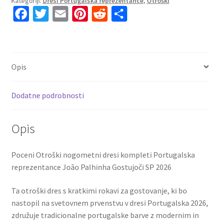
Kategoriji:
Dresi Portugalska reprezentance
,
Otroški
za
Fa
T
E
Pi
R
S
otroke
ce
wi
m
nt
e
h
kompleti
Portugalska
b
tt
ai
er
d
ar
reprezentance
o
er
l
es
di
e
João
Opis
o
t
t
Palhinha
#6
k
Dodatne podrobnosti
Gostujoči
SP
2026
Opis
količina
Poceni Otroški nogometni dresi kompleti Portugalska
reprezentance João Palhinha Gostujoči SP 2026
Ta otroški dres s kratkimi rokavi za gostovanje, ki bo
nastopil na svetovnem prvenstvu v dresi Portugalska 2026,
združuje tradicionalne portugalske barve z modernim in