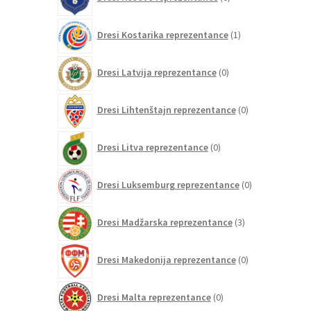
izdelkov
1
Dresi Kostarika reprezentance
1
izdelek
0
Dresi Latvija reprezentance
0
izdelkov
0
Dresi Lihtenštajn reprezentance
0
izdelkov
0
Dresi Litva reprezentance
0
izdelkov
0
Dresi Luksemburg reprezentance
0
izdelkov
3
Dresi Madžarska reprezentance
3
izdelki
0
Dresi Makedonija reprezentance
0
izdelkov
0
Dresi Malta reprezentance
0
izdelkov