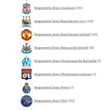
292
Nogometni dresi Liverpool
292
izdelkov
344
Nogometni dresi Manchester City
344
izdelkov
186
Nogometni dresi Manchester United
186
izdelkov
48
Nogometni Dresi Newcastle United
48
izdelkov
0
Nogometni dresi Olympique De Marseille
0
izdelk
2
Nogometni dresi Olympique Lyonnais
2
izdelka
7
Nogometni Dresi Porto
7
izdelkov
283
Nogometni dresi PSG
283
izdelkov