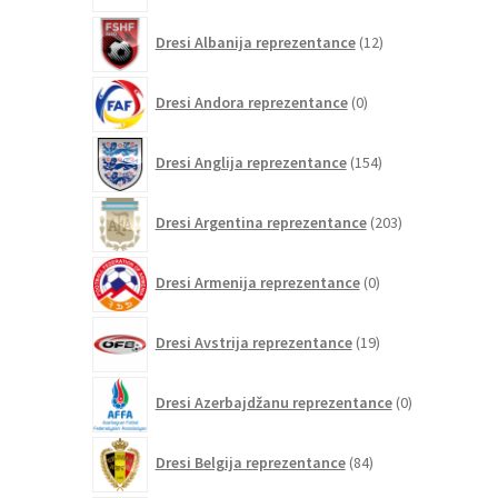
12
Dresi Albanija reprezentance
12
izdelkov
0
Dresi Andora reprezentance
0
izdelkov
154
Dresi Anglija reprezentance
154
izdelkov
203
Dresi Argentina reprezentance
203
izdelki
0
Dresi Armenija reprezentance
0
izdelkov
19
Dresi Avstrija reprezentance
19
izdelkov
0
Dresi Azerbajdžanu reprezentance
0
izdelkov
84
Dresi Belgija reprezentance
84
izdelkov