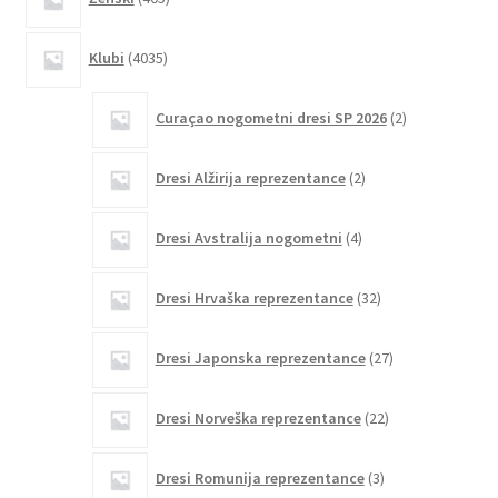
izdelkov
4035
Klubi
4035
izdelkov
2
Curaçao nogometni dresi SP 2026
2
izdelka
2
Dresi Alžirija reprezentance
2
izdelka
4
Dresi Avstralija nogometni
4
izdelki
32
Dresi Hrvaška reprezentance
32
izdelkov
27
Dresi Japonska reprezentance
27
izdelkov
22
Dresi Norveška reprezentance
22
izdelkov
3
Dresi Romunija reprezentance
3
izdelki