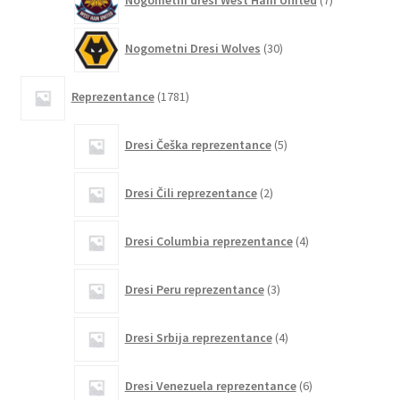
Nogometni dresi West Ham United
7
izdelkov
30
Nogometni Dresi Wolves
30
izdelkov
1781
Reprezentance
1781
izdelkov
5
Dresi Češka reprezentance
5
izdelkov
2
Dresi Čili reprezentance
2
izdelka
4
Dresi Columbia reprezentance
4
izdelki
3
Dresi Peru reprezentance
3
izdelki
4
Dresi Srbija reprezentance
4
izdelki
6
Dresi Venezuela reprezentance
6
izdelkov