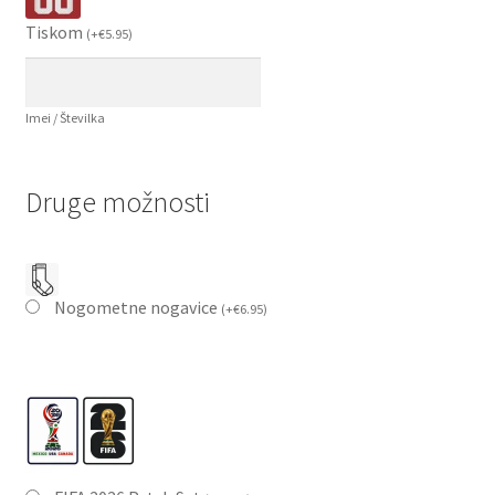
Tiskom
(
+
€
5.95
)
Imei / Številka
Druge možnosti
Nogometne nogavice
(
+
€
6.95
)