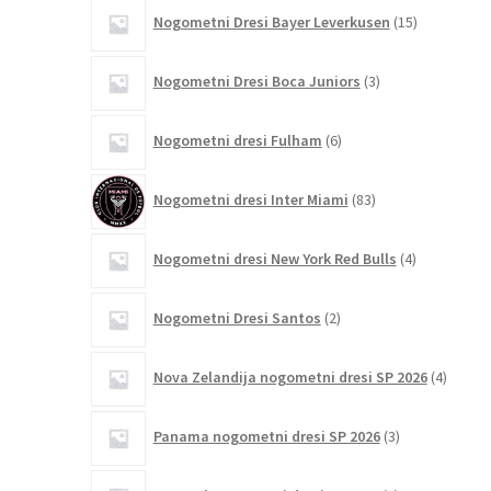
15
Nogometni Dresi Bayer Leverkusen
15
izdelkov
3
Nogometni Dresi Boca Juniors
3
izdelki
6
Nogometni dresi Fulham
6
izdelkov
83
Nogometni dresi Inter Miami
83
izdelkov
4
Nogometni dresi New York Red Bulls
4
izdelki
2
Nogometni Dresi Santos
2
izdelka
4
Nova Zelandija nogometni dresi SP 2026
4
izdelki
3
Panama nogometni dresi SP 2026
3
izdelki
4