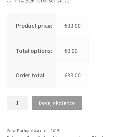
FIFA 2026 Patch Set
(
+
€
3.95
)
Product price:
€33.00
Total options:
€0.00
Order total:
€33.00
Kupiti
Dodaj v košarico
Prodajo
Nogometni
dresi
kompleti
Šifra:
Portugalska dresi-1015