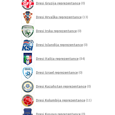
Dresi Gruzija reprezentance
0
izdelkov
13
Dresi Hrvaška reprezentance
13
izdelkov
0
Dresi Irska reprezentance
0
izdelkov
0
Dresi Islandija reprezentance
0
izdelkov
84
Dresi Italija reprezentance
84
izdelkov
0
Dresi Izrael reprezentance
0
izdelkov
0
Dresi Kazahstan reprezentance
0
izdelkov
11
Dresi Kolumbija reprezentance
11
izdelkov
0
Dresi Kosovo reprezentance
0