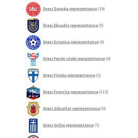
29
Dresi Danska reprezentance
29
izdelkov
5
Dresi Ekvador reprezentance
5
izdelkov
0
Dresi Estonija reprezentance
0
izdelkov
0
Dresi Ferski otoki reprezentance
0
izdelkov
2
Dresi Finska reprezentance
2
izdelka
112
Dresi Francija reprezentance
112
izdelkov
0
Dresi Gibraltar reprezentance
0
izdelkov
7
Dresi Grčija reprezentance
7
izdelkov
0