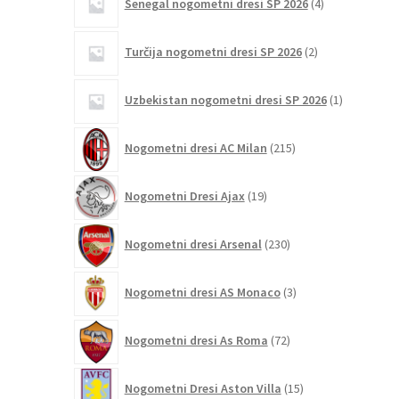
Senegal nogometni dresi SP 2026
4
izdelki
2
Turčija nogometni dresi SP 2026
2
izdelka
1
Uzbekistan nogometni dresi SP 2026
1
izdelek
215
Nogometni dresi AC Milan
215
izdelkov
19
Nogometni Dresi Ajax
19
izdelkov
230
Nogometni dresi Arsenal
230
izdelkov
3
Nogometni dresi AS Monaco
3
izdelki
72
Nogometni dresi As Roma
72
izdelkov
15
Nogometni Dresi Aston Villa
15
izdelkov