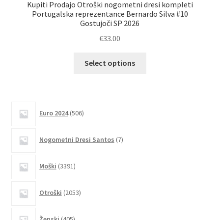
Kupiti Prodajo Otroški nogometni dresi kompleti
Ku
Portugalska reprezentance Bernardo Silva #10
Gostujoči SP 2026
€
33.00
Ta
Select options
izdelek
ima
več
različic.
506
Euro 2024
506
izdelkov
Možnosti
lahko
7
Nogometni Dresi Santos
7
izberete
izdelkov
na
3391
Moški
3391
strani
izdelkov
izdelka
2053
Otroški
2053
izdelkov
405
Ženski
405