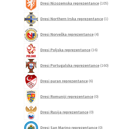
Dresi Nizozemska reprezentance
105
izdelkov
1
Dresi Northern Irska reprezentance
1
izdelek
4
Dresi Norveška reprezentance
4
izdelki
16
Dresi Poljska reprezentance
16
izdelkov
160
Dresi Portugalska reprezentance
160
izdelkov
6
Dresi puran reprezentance
6
izdelkov
0
Dresi Romuniji reprezentance
0
izdelkov
0
Dresi Rusija reprezentance
0
izdelkov
0
Dresi San Marino reprezentance
0