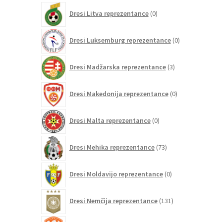
0
Dresi Litva reprezentance
0
izdelkov
0
Dresi Luksemburg reprezentance
0
izdelkov
3
Dresi Madžarska reprezentance
3
izdelki
0
Dresi Makedonija reprezentance
0
izdelkov
0
Dresi Malta reprezentance
0
izdelkov
73
Dresi Mehika reprezentance
73
izdelkov
0
Dresi Moldavijo reprezentance
0
izdelkov
131
Dresi Nemčija reprezentance
131
izdelkov
105