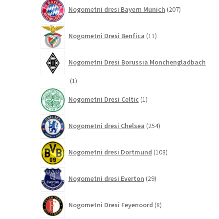
207
Nogometni dresi Bayern Munich
207
izdelkov
11
Nogometni Dresi Benfica
11
izdelkov
Nogometni Dresi Borussia Monchengladbach
1
1
izdelek
1
Nogometni Dresi Celtic
1
izdelek
254
Nogometni dresi Chelsea
254
izdelkov
108
Nogometni dresi Dortmund
108
izdelkov
29
Nogometni dresi Everton
29
izdelkov
8
Nogometni Dresi Feyenoord
8
izdelkov