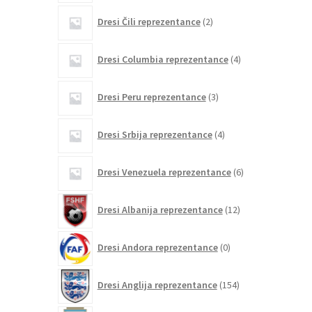
2
Dresi Čili reprezentance
2
izdelka
4
Dresi Columbia reprezentance
4
izdelki
3
Dresi Peru reprezentance
3
izdelki
4
Dresi Srbija reprezentance
4
izdelki
6
Dresi Venezuela reprezentance
6
izdelkov
12
Dresi Albanija reprezentance
12
izdelkov
0
Dresi Andora reprezentance
0
izdelkov
154
Dresi Anglija reprezentance
154
izdelkov