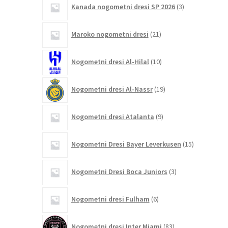
Kanada nogometni dresi SP 2026
3
izdelki
21
Maroko nogometni dresi
21
izdelkov
10
Nogometni dresi Al-Hilal
10
izdelkov
19
Nogometni dresi Al-Nassr
19
izdelkov
9
Nogometni dresi Atalanta
9
izdelkov
15
Nogometni Dresi Bayer Leverkusen
15
izdelkov
3
Nogometni Dresi Boca Juniors
3
izdelki
6
Nogometni dresi Fulham
6
izdelkov
83
Nogometni dresi Inter Miami
83