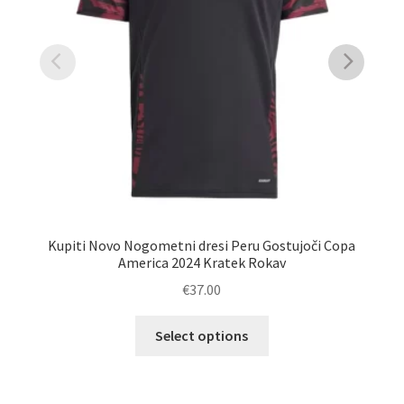
Kupiti Novo Nogometni dresi Peru Gostujoči Copa
Ku
America 2024 Kratek Rokav
€
37.00
Ta
Select options
izdelek
ima
več