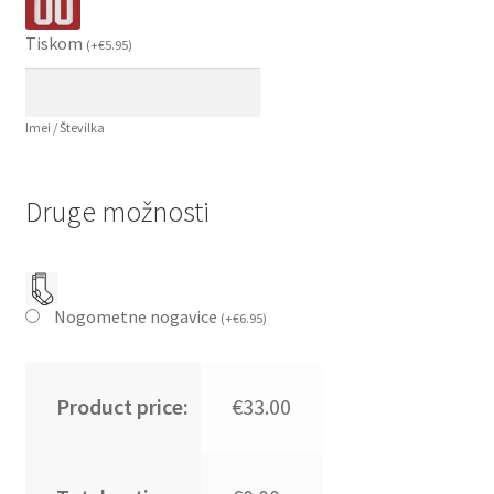
Tiskom
(
+
€
5.95
)
Imei / Številka
Druge možnosti
Nogometne nogavice
(
+
€
6.95
)
Product price:
€33.00