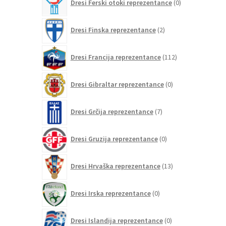
Dresi Ferski otoki reprezentance
0
izdelkov
2
Dresi Finska reprezentance
2
izdelka
112
Dresi Francija reprezentance
112
izdelkov
0
Dresi Gibraltar reprezentance
0
izdelkov
7
Dresi Grčija reprezentance
7
izdelkov
0
Dresi Gruzija reprezentance
0
izdelkov
13
Dresi Hrvaška reprezentance
13
izdelkov
0
Dresi Irska reprezentance
0
izdelkov
0
Dresi Islandija reprezentance
0
izdelkov