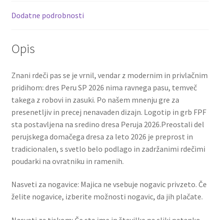
količina
k
Dodatne podrobnosti
Opis
Znani rdeči pas se je vrnil, vendar z modernim in privlačnim
pridihom: dres Peru SP 2026 nima ravnega pasu, temveč
takega z robovi in ​​zasuki. Po našem mnenju gre za
presenetljiv in precej nenavaden dizajn. Logotip in grb FPF
sta postavljena na sredino dresa Peruja 2026.Preostali del
perujskega domačega dresa za leto 2026 je preprost in
tradicionalen, s svetlo belo podlago in zadržanimi rdečimi
poudarki na ovratniku in ramenih.
Nasveti za nogavice: Majica ne vsebuje nogavic privzeto. Če
želite nogavice, izberite možnosti nogavic, da jih plačate.
Nasveti za tiskom: Če sta ime in številka na sliki natanko