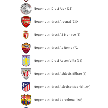
19
Nogometni Dresi Ajax
19
izdelkov
230
Nogometni dresi Arsenal
230
izdelkov
3
Nogometni dresi AS Monaco
3
izdelki
72
Nogometni dresi As Roma
72
izdelkov
15
Nogometni Dresi Aston Villa
15
izdelkov
6
Nogometni dresi Athletic Bilbao
6
izdelkov
104
Nogometni dresi Atletico Madrid
104
izdelki
409
Nogometni dresi Barcelona
409
izdelkov