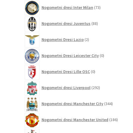
73
Nogometni dresi Inter Milan
73
izdelkov
88
Nogometni dresi Juventus
88
izdelkov
2
Nogometni Dresi Lazio
2
izdelka
0
Nogometni Dresi Leicester City
0
izdelkov
0
Nogometni Dresi Lille OSC
0
izdelkov
292
Nogometni dresi Liverpool
292
izdelkov
344
Nogometni dresi Manchester City
344
izdelkov
186
Nogometni dresi Manchester United
186
izdelkov
48