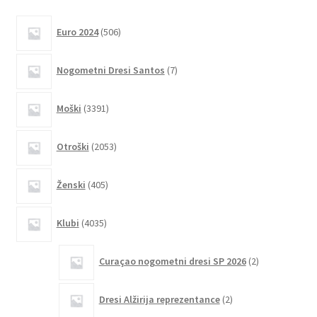
različic.
506
Možnosti
Euro 2024
506
izdelkov
lahko
7
izberete
Nogometni Dresi Santos
7
izdelkov
na
strani
3391
Moški
3391
izdelkov
izdelka
2053
Otroški
2053
izdelkov
405
Ženski
405
izdelkov
4035
Klubi
4035
izdelkov
2
Curaçao nogometni dresi SP 2026
2
izdelka
2
Dresi Alžirija reprezentance
2
izdelka