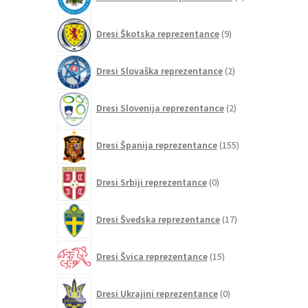
izdelkov
9
Dresi Škotska reprezentance
9
izdelkov
2
Dresi Slovaška reprezentance
2
izdelka
2
Dresi Slovenija reprezentance
2
izdelka
155
Dresi Španija reprezentance
155
izdelkov
0
Dresi Srbiji reprezentance
0
izdelkov
17
Dresi Švedska reprezentance
17
izdelkov
15
Dresi Švica reprezentance
15
izdelkov
0
Dresi Ukrajini reprezentance
0
izdelkov