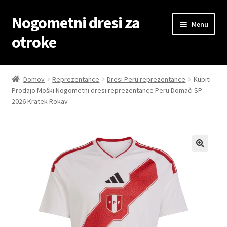
Nogometni dresi za
Skip
Skip
Menu
to
to
otroke
navigation
content
Domov
Domov
Reprezentance
Dresi Peru reprezentance
Kupiti
Prodajo Moški Nogometni dresi reprezentance Peru Domači SP
Blog
2026 Kratek Rokav
Kontaktiraj nas
Košarica
Moj račun
Trgovina
Zaključek nakupa