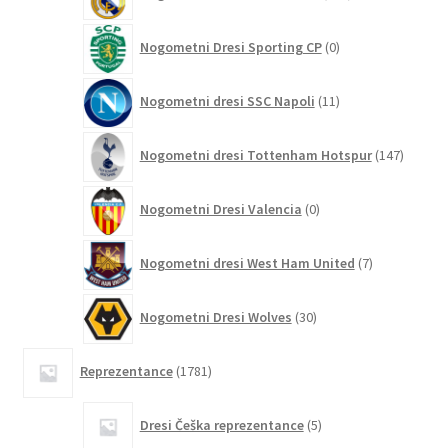
izdelkov
0
Nogometni Dresi Sporting CP
0
izdelkov
11
Nogometni dresi SSC Napoli
11
izdelkov
147
Nogometni dresi Tottenham Hotspur
147
izdelko
0
Nogometni Dresi Valencia
0
izdelkov
7
Nogometni dresi West Ham United
7
izdelkov
30
Nogometni Dresi Wolves
30
izdelkov
1781
Reprezentance
1781
izdelkov
5
Dresi Češka reprezentance
5
izdelkov