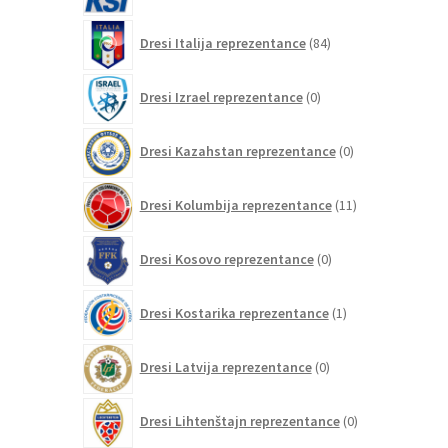
84
Dresi Italija reprezentance
84
izdelkov
0
Dresi Izrael reprezentance
0
izdelkov
0
Dresi Kazahstan reprezentance
0
izdelkov
11
Dresi Kolumbija reprezentance
11
izdelkov
0
Dresi Kosovo reprezentance
0
izdelkov
1
Dresi Kostarika reprezentance
1
izdelek
0
Dresi Latvija reprezentance
0
izdelkov
0
Dresi Lihtenštajn reprezentance
0
izdelkov