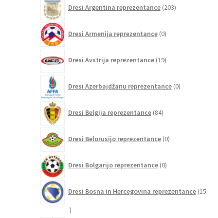
203
Dresi Argentina reprezentance
203
izdelki
0
Dresi Armenija reprezentance
0
izdelkov
19
Dresi Avstrija reprezentance
19
izdelkov
0
Dresi Azerbajdžanu reprezentance
0
izdelkov
84
Dresi Belgija reprezentance
84
izdelkov
0
Dresi Belorusijo reprezentance
0
izdelkov
0
Dresi Bolgarijo reprezentance
0
izdelkov
Dresi Bosna in Hercegovina reprezentance
15
15