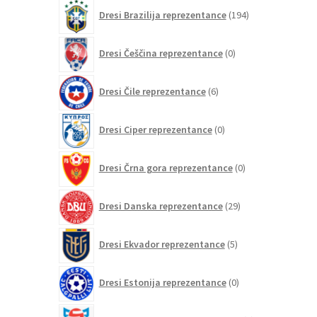
izdelkov
194
Dresi Brazilija reprezentance
194
izdelkov
0
Dresi Češčina reprezentance
0
izdelkov
6
Dresi Čile reprezentance
6
izdelkov
0
Dresi Ciper reprezentance
0
izdelkov
0
Dresi Črna gora reprezentance
0
izdelkov
29
Dresi Danska reprezentance
29
izdelkov
5
Dresi Ekvador reprezentance
5
izdelkov
0
Dresi Estonija reprezentance
0
izdelkov
0