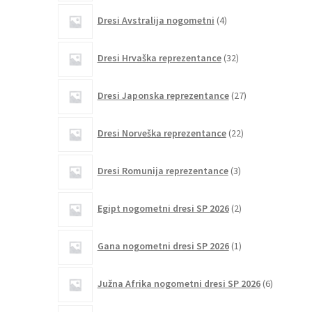
4
Dresi Avstralija nogometni
4
izdelki
32
Dresi Hrvaška reprezentance
32
izdelkov
27
Dresi Japonska reprezentance
27
izdelkov
22
Dresi Norveška reprezentance
22
izdelkov
3
Dresi Romunija reprezentance
3
izdelki
2
Egipt nogometni dresi SP 2026
2
izdelka
1
Gana nogometni dresi SP 2026
1
izdelek
6
Južna Afrika nogometni dresi SP 2026
6
izdelkov
3