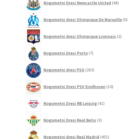
Nogometni Dresi Newcastle United
48
izdelkov
0
Nogometni dresi Olympique De Marseille
0
izdelk
2
Nogometni dresi Olympique Lyonnais
2
izdelka
7
Nogometni Dresi Porto
7
izdelkov
283
Nogometni dresi PSG
283
izdelkov
10
Nogometni Dresi PSV Eindhoven
10
izdelkov
41
Nogometni Dresi RB Leipzig
41
izdelkov
3
Nogometni Dresi Real Betis
3
izdelki
451
Nogometni dresi Real Madrid
451