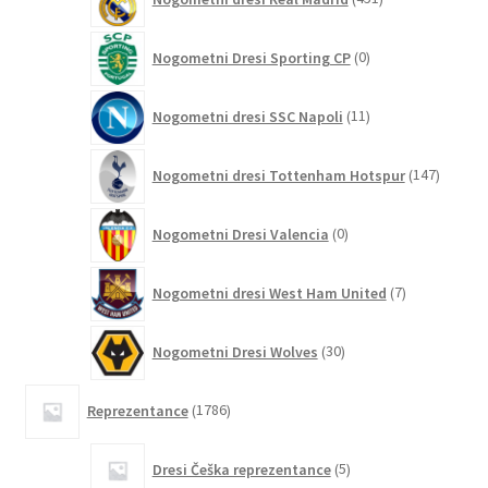
izdelkov
0
Nogometni Dresi Sporting CP
0
izdelkov
11
Nogometni dresi SSC Napoli
11
izdelkov
147
Nogometni dresi Tottenham Hotspur
147
izdelko
0
Nogometni Dresi Valencia
0
izdelkov
7
Nogometni dresi West Ham United
7
izdelkov
30
Nogometni Dresi Wolves
30
izdelkov
1786
Reprezentance
1786
izdelkov
5
Dresi Češka reprezentance
5
izdelkov