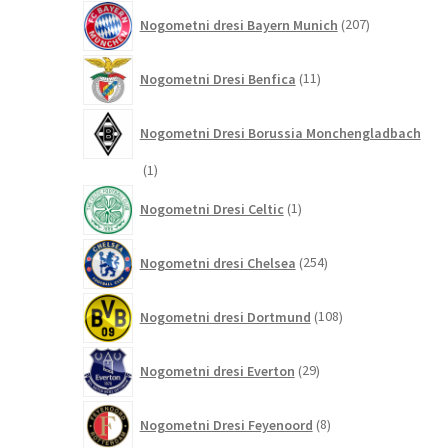
207
Nogometni dresi Bayern Munich
207
izdelkov
11
Nogometni Dresi Benfica
11
izdelkov
Nogometni Dresi Borussia Monchengladbach
1
1
izdelek
1
Nogometni Dresi Celtic
1
izdelek
254
Nogometni dresi Chelsea
254
izdelkov
108
Nogometni dresi Dortmund
108
izdelkov
29
Nogometni dresi Everton
29
izdelkov
8
Nogometni Dresi Feyenoord
8
izdelkov