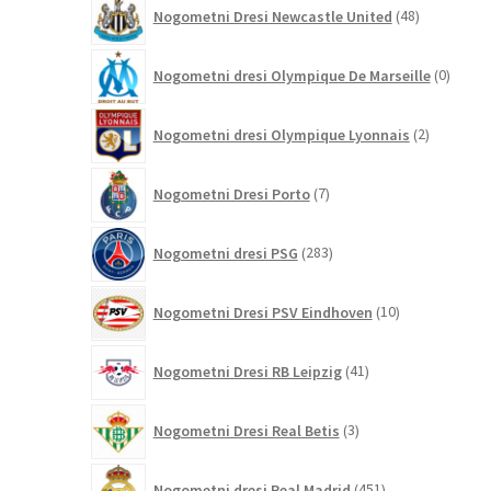
48
Nogometni Dresi Newcastle United
48
izdelkov
0
Nogometni dresi Olympique De Marseille
0
izdelk
2
Nogometni dresi Olympique Lyonnais
2
izdelka
7
Nogometni Dresi Porto
7
izdelkov
283
Nogometni dresi PSG
283
izdelkov
10
Nogometni Dresi PSV Eindhoven
10
izdelkov
41
Nogometni Dresi RB Leipzig
41
izdelkov
3
Nogometni Dresi Real Betis
3
izdelki
451
Nogometni dresi Real Madrid
451