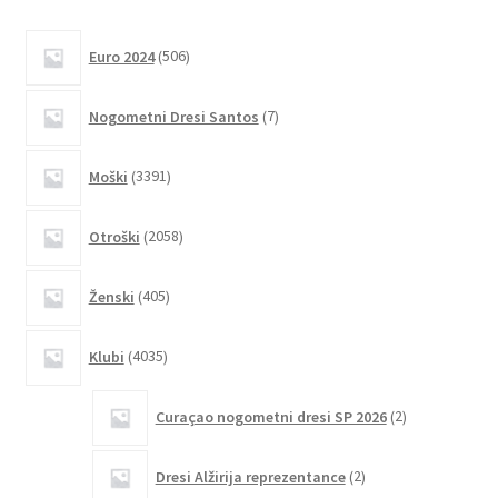
več
različic.
506
Euro 2024
506
izdelkov
Možnosti
lahko
7
Nogometni Dresi Santos
7
izberete
izdelkov
na
3391
Moški
3391
strani
izdelkov
izdelka
2058
Otroški
2058
izdelkov
405
Ženski
405
izdelkov
4035
Klubi
4035
izdelkov
2
Curaçao nogometni dresi SP 2026
2
izdelka
2
Dresi Alžirija reprezentance
2
izdelka