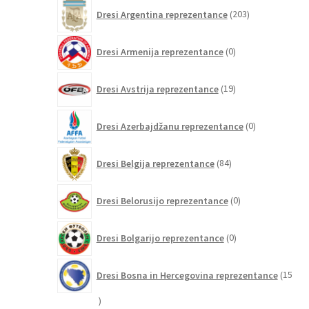
203
Dresi Argentina reprezentance
203
izdelki
0
Dresi Armenija reprezentance
0
izdelkov
19
Dresi Avstrija reprezentance
19
izdelkov
0
Dresi Azerbajdžanu reprezentance
0
izdelkov
84
Dresi Belgija reprezentance
84
izdelkov
0
Dresi Belorusijo reprezentance
0
izdelkov
0
Dresi Bolgarijo reprezentance
0
izdelkov
Dresi Bosna in Hercegovina reprezentance
15
15