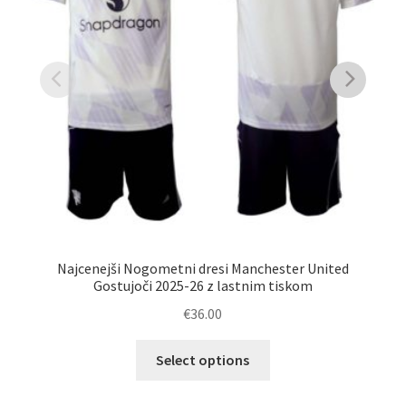
Najcenejši Nogometni dresi Manchester United
Na
Gostujoči 2025-26 z lastnim tiskom
€
36.00
Ta
Select options
izdelek
ima