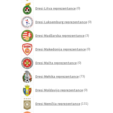
0
Dresi Litva reprezentance
0
izdelkov
0
Dresi Luksemburg reprezentance
0
izdelkov
3
Dresi Madžarska reprezentance
3
izdelki
0
Dresi Makedonija reprezentance
0
izdelkov
0
Dresi Malta reprezentance
0
izdelkov
73
Dresi Mehika reprezentance
73
izdelkov
0
Dresi Moldavijo reprezentance
0
izdelkov
131
Dresi Nemčija reprezentance
131
izdelkov