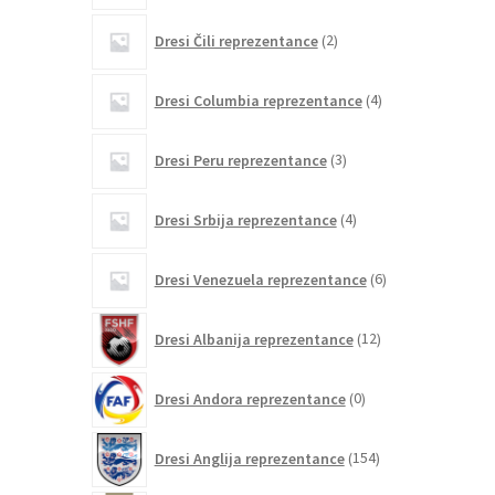
2
Dresi Čili reprezentance
2
izdelka
4
Dresi Columbia reprezentance
4
izdelki
3
Dresi Peru reprezentance
3
izdelki
4
Dresi Srbija reprezentance
4
izdelki
6
Dresi Venezuela reprezentance
6
izdelkov
12
Dresi Albanija reprezentance
12
izdelkov
0
Dresi Andora reprezentance
0
izdelkov
154
Dresi Anglija reprezentance
154
izdelkov