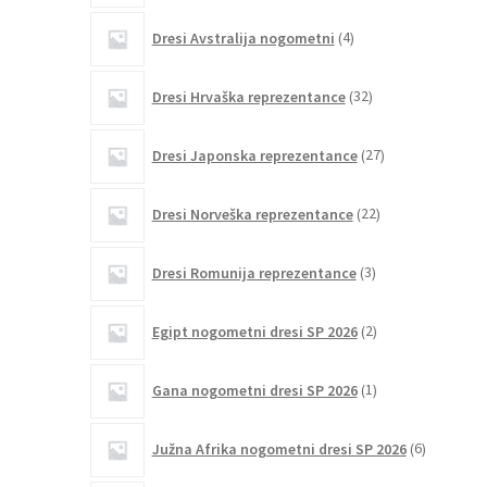
4
Dresi Avstralija nogometni
4
izdelki
32
Dresi Hrvaška reprezentance
32
izdelkov
27
Dresi Japonska reprezentance
27
izdelkov
22
Dresi Norveška reprezentance
22
izdelkov
3
Dresi Romunija reprezentance
3
izdelki
2
Egipt nogometni dresi SP 2026
2
izdelka
1
Gana nogometni dresi SP 2026
1
izdelek
6
Južna Afrika nogometni dresi SP 2026
6
izdelkov