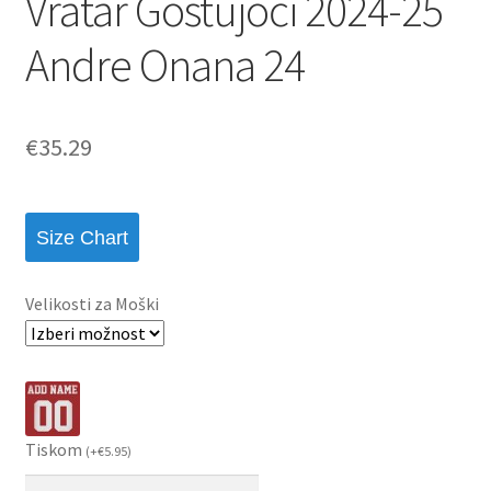
Vratar Gostujoči 2024-25
Andre Onana 24
€
35.29
Size Chart
Velikosti za Moški
Tiskom
(
+
€
5.95
)