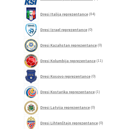
izdelkov
84
Dresi Italija reprezentance
84
izdelkov
0
Dresi Izrael reprezentance
0
izdelkov
0
Dresi Kazahstan reprezentance
0
izdelkov
11
Dresi Kolumbija reprezentance
11
izdelkov
0
Dresi Kosovo reprezentance
0
izdelkov
1
Dresi Kostarika reprezentance
1
izdelek
0
Dresi Latvija reprezentance
0
izdelkov
0
Dresi Lihtenštajn reprezentance
0
izdelkov