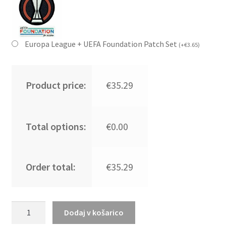
Europa League + UEFA Foundation Patch Set
(
+
€
3.65
)
Product price:
€35.29
Total options:
€0.00
Order total:
€35.29
Kupiti
Dodaj v košarico
Prodajo