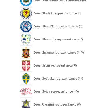
Dresi San Marino reprezentance
0
izdelkov
9
Dresi Škotska reprezentance
9
izdelkov
2
Dresi Slovaška reprezentance
2
izdelka
2
Dresi Slovenija reprezentance
2
izdelka
155
Dresi Španija reprezentance
155
izdelkov
0
Dresi Srbiji reprezentance
0
izdelkov
17
Dresi Švedska reprezentance
17
izdelkov
15
Dresi Švica reprezentance
15
izdelkov
0
Dresi Ukrajini reprezentance
0
izdelkov