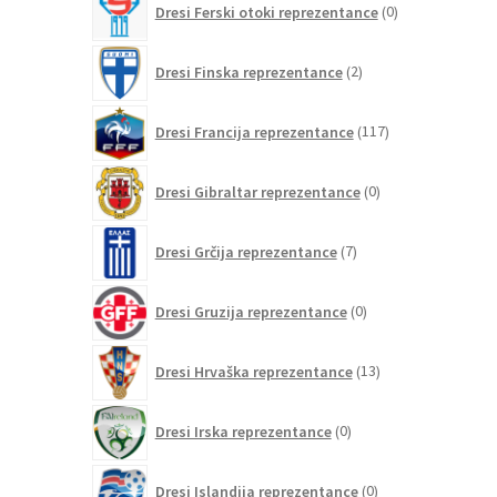
Dresi Ferski otoki reprezentance
0
izdelkov
2
Dresi Finska reprezentance
2
izdelka
117
Dresi Francija reprezentance
117
izdelkov
0
Dresi Gibraltar reprezentance
0
izdelkov
7
Dresi Grčija reprezentance
7
izdelkov
0
Dresi Gruzija reprezentance
0
izdelkov
13
Dresi Hrvaška reprezentance
13
izdelkov
0
Dresi Irska reprezentance
0
izdelkov
0
Dresi Islandija reprezentance
0