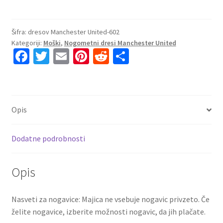
Moški
Nogometni
Dresi
Šifra:
dresov Manchester United-602
Kategoriji:
Moški
,
Nogometni dresi Manchester United
Manchester
Fa
T
E
Pi
R
S
United
ce
wi
m
nt
e
h
Vratar
Gostujoči
b
tt
ai
er
d
ar
2024-
o
er
l
es
di
e
25
Opis
o
t
t
Andre
Onana
k
Dodatne podrobnosti
24
količina
Opis
Nasveti za nogavice: Majica ne vsebuje nogavic privzeto. Če
želite nogavice, izberite možnosti nogavic, da jih plačate.