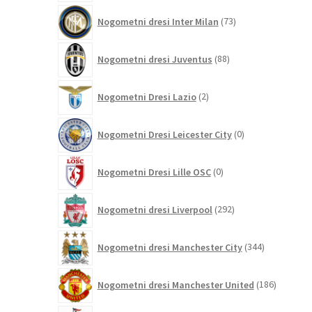
73
Nogometni dresi Inter Milan
73
izdelkov
88
Nogometni dresi Juventus
88
izdelkov
2
Nogometni Dresi Lazio
2
izdelka
0
Nogometni Dresi Leicester City
0
izdelkov
0
Nogometni Dresi Lille OSC
0
izdelkov
292
Nogometni dresi Liverpool
292
izdelkov
344
Nogometni dresi Manchester City
344
izdelkov
186
Nogometni dresi Manchester United
186
izdelkov