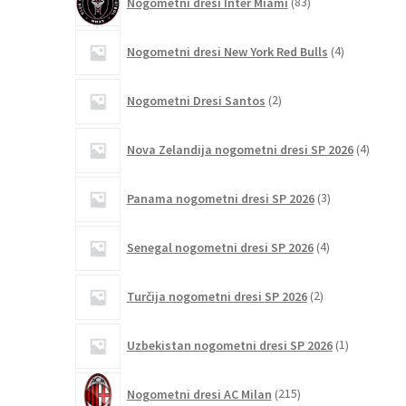
Nogometni dresi Inter Miami
83
izdelkov
4
Nogometni dresi New York Red Bulls
4
izdelki
2
Nogometni Dresi Santos
2
izdelka
4
Nova Zelandija nogometni dresi SP 2026
4
izdelki
3
Panama nogometni dresi SP 2026
3
izdelki
4
Senegal nogometni dresi SP 2026
4
izdelki
2
Turčija nogometni dresi SP 2026
2
izdelka
1
Uzbekistan nogometni dresi SP 2026
1
izdelek
215
Nogometni dresi AC Milan
215
izdelkov