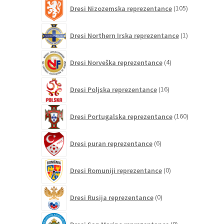
105
Dresi Nizozemska reprezentance
105
izdelkov
1
Dresi Northern Irska reprezentance
1
izdelek
4
Dresi Norveška reprezentance
4
izdelki
16
Dresi Poljska reprezentance
16
izdelkov
160
Dresi Portugalska reprezentance
160
izdelkov
6
Dresi puran reprezentance
6
izdelkov
0
Dresi Romuniji reprezentance
0
izdelkov
0
Dresi Rusija reprezentance
0
izdelkov
0