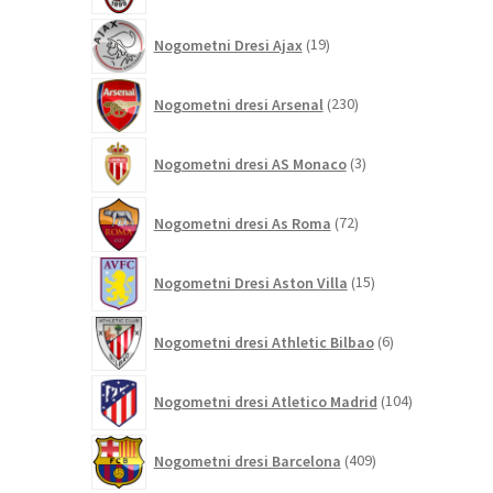
19
Nogometni Dresi Ajax
19
izdelkov
230
Nogometni dresi Arsenal
230
izdelkov
3
Nogometni dresi AS Monaco
3
izdelki
72
Nogometni dresi As Roma
72
izdelkov
15
Nogometni Dresi Aston Villa
15
izdelkov
6
Nogometni dresi Athletic Bilbao
6
izdelkov
104
Nogometni dresi Atletico Madrid
104
izdelki
409
Nogometni dresi Barcelona
409
izdelkov