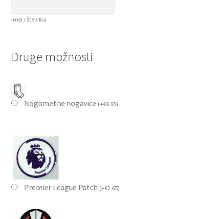
Imei / Številka
Druge možnosti
Nogometne nogavice
(
+
€
6.95
)
Premier League Patch
(
+
€
2.65
)