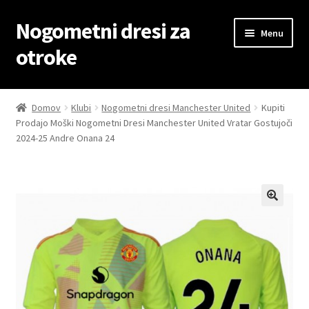
Nogometni dresi za
Skip
Skip
Menu
to
to
otroke
navigation
content
Domov
Domov
Klubi
Nogometni dresi Manchester United
Kupiti
Prodajo Moški Nogometni Dresi Manchester United Vratar Gostujoči
Blog
2024-25 Andre Onana 24
Kontaktiraj nas
Košarica
Moj račun
Trgovina
Zaključek nakupa