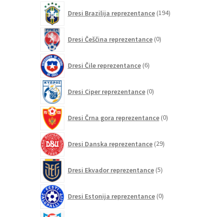
izdelkov
194
Dresi Brazilija reprezentance
194
izdelkov
0
Dresi Češčina reprezentance
0
izdelkov
6
Dresi Čile reprezentance
6
izdelkov
0
Dresi Ciper reprezentance
0
izdelkov
0
Dresi Črna gora reprezentance
0
izdelkov
29
Dresi Danska reprezentance
29
izdelkov
5
Dresi Ekvador reprezentance
5
izdelkov
0
Dresi Estonija reprezentance
0
izdelkov
0