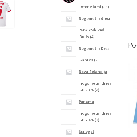
83
Inter Miami
83
izdelkov
Nogometni dresi
New York Red
4
Bulls
4
Po
izdelki
Nogometni Dresi
2
Santos
2
izdelka
Nova Zelandija
nogometni dresi
4
SP 2026
4
izdelki
Panama
nogometni dresi
3
SP 2026
3
izdelki
Senegal