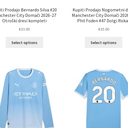
ti Prodajo Bernardo Silva #20
Kupiti Prodajo Nogometni d
chester City Domači 2026-27
Manchester City Domači 202
Otroški dresi kompleti
Phil Foden #47 Dolgi Rok
€
33.00
€
35.00
Ta
Ta
Select options
Select options
izdelek
izd
ima
im
več
ve
različic.
razl
Možnosti
Mož
lahko
lah
izberete
izb
na
na
strani
str
izdelka
izd