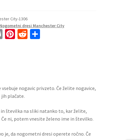
ster City-1306
Nogometni dresi Manchester City
E
Pi
R
S
m
nt
e
h
ai
er
d
ar
l
es
di
e
t
t
 vsebuje nogavic privzeto. Če želite nogavice,
jih plačate.
n številka na sliki natanko to, kar želite,
 Če ni, potem vnesite želeno ime in številko.
ivo je, da nogometni dresi operete ročno. Če