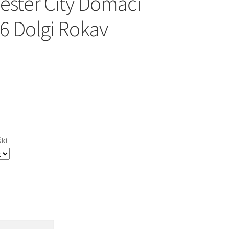
ster City Domači
6 Dolgi Rokav
ški