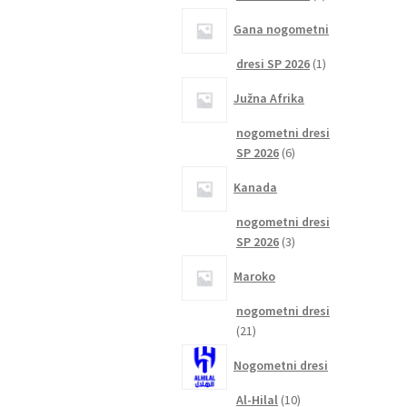
izdelka
Gana nogometni
1
dresi SP 2026
1
izdelek
Južna Afrika
nogometni dresi
6
SP 2026
6
izdelkov
Kanada
nogometni dresi
3
SP 2026
3
izdelki
Maroko
nogometni dresi
21
21
izdelkov
Nogometni dresi
10
Al-Hilal
10