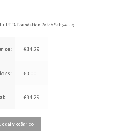
l + UEFA Foundation Patch Set
(
+
€
3.00
)
rice:
€34.29
ions:
€0.00
al:
€34.29
Dodaj v košarico