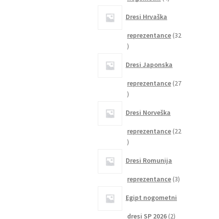
izdelki
Dresi Hrvaška
reprezentance
32
32
izdelkov
Dresi Japonska
reprezentance
27
27
izdelkov
Dresi Norveška
reprezentance
22
22
izdelkov
Dresi Romunija
3
reprezentance
3
izdelki
Egipt nogometni
2
dresi SP 2026
2