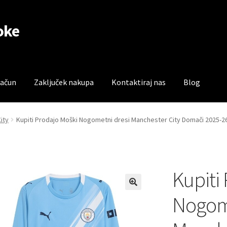
oke
račun
Zaključek nakupa
Kontaktiraj nas
Blog
čun
Trgovina
Zaključek nakupa
ity
Kupiti Prodajo Moški Nogometni dresi Manchester City Domači 2025-2
Kupiti
Nogome