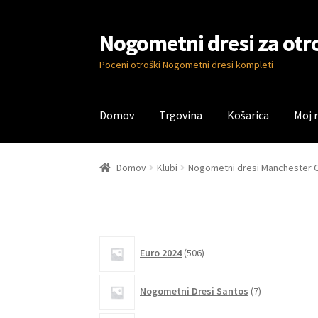
Nogometni dresi za otr
Skip
Skip
to
to
Poceni otroški Nogometni dresi kompleti
navigation
content
Domov
Trgovina
Košarica
Moj 
Domov
Blog
Kontaktiraj nas
Košarica
Moj ra
Domov
Klubi
Nogometni dresi Manchester C
506
Euro 2024
506
izdelkov
7
Nogometni Dresi Santos
7
izdelkov