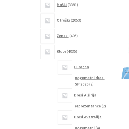
3391
Moški
3391
izdelkov
2053
Otroški
2053
izdelkov
405
Ženski
405
izdelkov
4035
Klubi
4035
izdelkov
Curaçao
nogometni dresi
2
SP 2026
2
izdelka
Dresi Alžirija
2
reprezentance
2
izdelka
Dresi Avstralija
4
nogometni
4