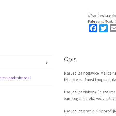
Moški
Nogometni
dresi
Šifra:
dresi Manche
Kategoriji:
Moški
,
Manchester
Fa
T
City
ce
wi
Domači
2025-
b
tt
26
o
er
Dolgi
Opis
o
Rokav
s
količina
k
Nasveti za nogavice: Majica ne
atne podrobnosti
izberite možnosti nogavic, da 
Nasveti za tiskom: Če sta ime i
vam tega ni treba več vnašati.
Nasveti za pranje: Priporočlj