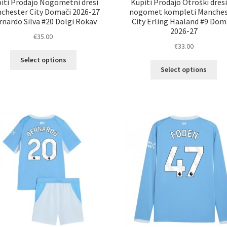
iti Prodajo Nogometni dresi
Kupiti Prodajo Otroški dresi
chester City Domači 2026-27
nogomet kompleti Manches
rnardo Silva #20 Dolgi Rokav
City Erling Haaland #9 Dom
2026-27
€
35.00
€
33.00
Ta
Select options
Ta
izdelek
Select options
izd
ima
im
več
ve
različic.
razl
Možnosti
Mož
lahko
lah
izberete
izb
na
na
strani
str
izdelka
izd