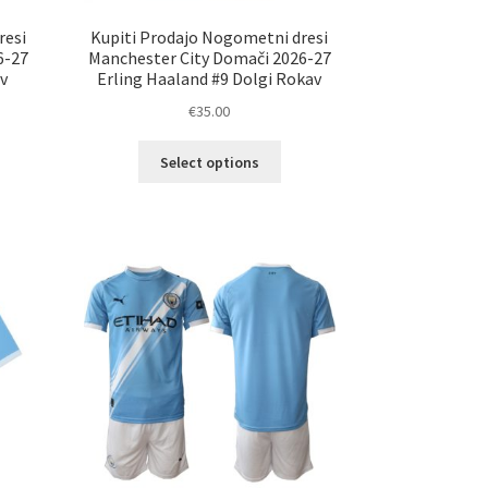
resi
Kupiti Prodajo Nogometni dresi
6-27
Manchester City Domači 2026-27
av
Erling Haaland #9 Dolgi Rokav
€
35.00
Ta
Select options
elek
izdelek
a
ima
č
več
ičic.
različic.
nosti
Možnosti
ko
lahko
erete
izberete
na
ani
strani
elka
izdelka