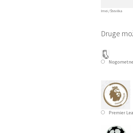
Imei / Številka
Druge mož
Nogometne
Premier Le