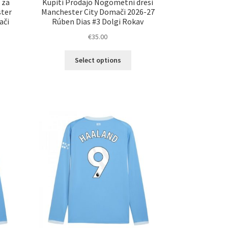
 za
Kupiti Prodajo Nogometni dresi
ter
Manchester City Domači 2026-27
ači
Rúben Dias #3 Dolgi Rokav
€
35.00
Ta
Select options
izdelek
elek
ima
a
več
č
različic.
ičic.
Možnosti
nosti
lahko
ko
izberete
erete
na
strani
ani
izdelka
elka