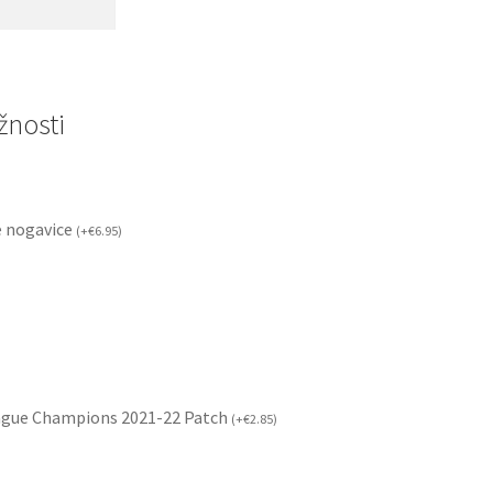
nosti
 nogavice
(
+
€
6.95
)
ague Champions 2021-22 Patch
(
+
€
2.85
)