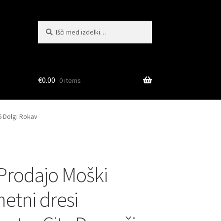
Išči:
Iskanje
€
0.00
0 items
6 Dolgi Rokav
 Prodajo Moški
tni dresi