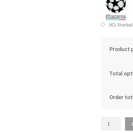
UCL Starbal
Product p
Total opt
Order tot
Kupiti
Prodajo