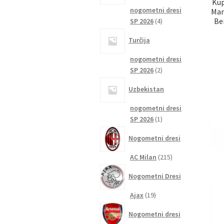
Kup
nogometni dresi
Man
4
Be
SP 2026
4
izdelki
Turčija
nogometni dresi
2
SP 2026
2
izdelka
Uzbekistan
nogometni dresi
1
SP 2026
1
izdelek
Nogometni dresi
215
AC Milan
215
izdelkov
Nogometni Dresi
19
Ajax
19
izdelkov
Nogometni dresi