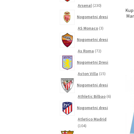
230
Arsenal
230
Kupi
izdelkov
Man
Nogometni dresi
3
AS Monaco
3
izdelki
Nogometni dresi
72
As Roma
72
izdelkov
Nogometni Dresi
15
Aston Villa
15
izdelkov
Nogometni dresi
6
Athletic Bilbao
6
izdelkov
Nogometni dresi
Atletico Madrid
104
104
izdelki