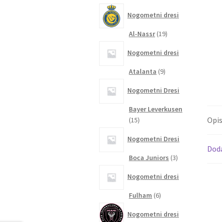
izdelkov
Nogometni dresi
19
Al-Nassr
19
izdelkov
Nogometni dresi
9
Atalanta
9
izdelkov
Nogometni Dresi
Bayer Leverkusen
15
Opi
15
izdelkov
Nogometni Dresi
Dod
3
Boca Juniors
3
izdelki
Nogometni dresi
6
Fulham
6
izdelkov
Nogometni dresi