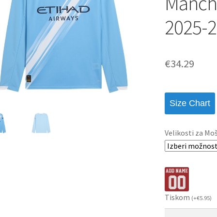
Manche
2025-2
€
34.29
Size Chart
Velikosti za Mo
Tiskom
(
+
€
5.95
)