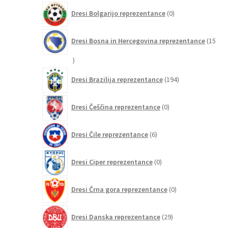
0
Dresi Bolgarijo reprezentance
0
izdelkov
Dresi Bosna in Hercegovina reprezentance
15
15
izdelkov
194
Dresi Brazilija reprezentance
194
izdelkov
0
Dresi Češčina reprezentance
0
izdelkov
6
Dresi Čile reprezentance
6
izdelkov
0
Dresi Ciper reprezentance
0
izdelkov
0
Dresi Črna gora reprezentance
0
izdelkov
29
Dresi Danska reprezentance
29
izdelkov