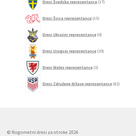
Dresi Švedska reprezentance
17
izdelkov
15
Dresi Švica reprezentance
15
izdelkov
0
Dresi Ukrajini reprezentance
0
izdelkov
20
Dresi Urugvaj reprezentance
20
izdelkov
3
Dresi Wales reprezentance
3
izdelki
82
Dresi Združene države reprezentance
82
izdelkov
© Nogometni dresi za otroke 2026