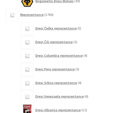
Nogometni Dresi Wolves
30
izdelkov
1786
Reprezentance
1786
izdelkov
5
Dresi Češka reprezentance
5
izdelkov
2
Dresi Čili reprezentance
2
izdelka
4
Dresi Columbia reprezentance
4
izdelki
3
Dresi Peru reprezentance
3
izdelki
4
Dresi Srbija reprezentance
4
izdelki
6
Dresi Venezuela reprezentance
6
izdelkov
12
Dresi Albanija reprezentance
12
izdelkov