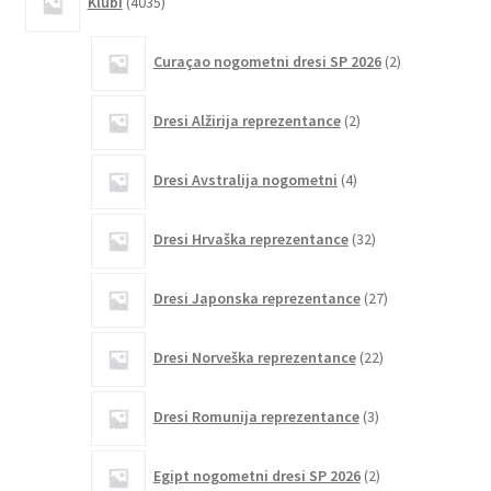
Klubi
4035
izdelkov
2
Curaçao nogometni dresi SP 2026
2
izdelka
2
Dresi Alžirija reprezentance
2
izdelka
4
Dresi Avstralija nogometni
4
izdelki
32
Dresi Hrvaška reprezentance
32
izdelkov
27
Dresi Japonska reprezentance
27
izdelkov
22
Dresi Norveška reprezentance
22
izdelkov
3
Dresi Romunija reprezentance
3
izdelki
2
Egipt nogometni dresi SP 2026
2
izdelka