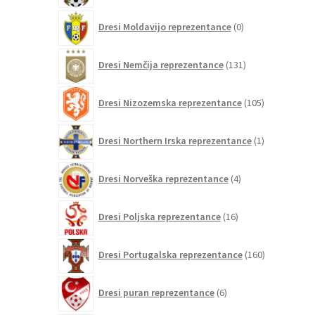
0
Dresi Moldavijo reprezentance
0
izdelkov
131
Dresi Nemčija reprezentance
131
izdelkov
105
Dresi Nizozemska reprezentance
105
izdelkov
1
Dresi Northern Irska reprezentance
1
izdelek
4
Dresi Norveška reprezentance
4
izdelki
16
Dresi Poljska reprezentance
16
izdelkov
160
Dresi Portugalska reprezentance
160
izdelkov
6
Dresi puran reprezentance
6
izdelkov