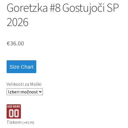
Goretzka #8 Gostujoči SP
2026
€
36.00
Size Chart
Velikosti za Moški
Tiskom
(
+
€
5.95
)