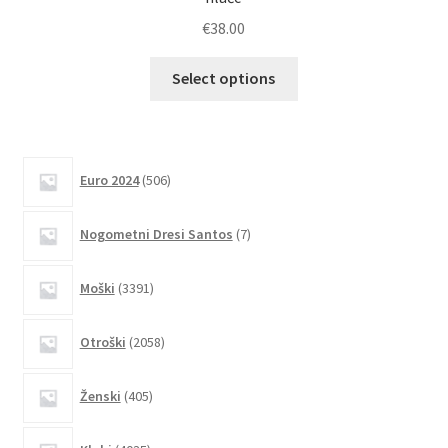
€
38.00
Ta
Select options
izdelek
ima
več
različic.
506
Euro 2024
506
izdelkov
Možnosti
lahko
7
Nogometni Dresi Santos
7
izberete
izdelkov
na
3391
Moški
3391
strani
izdelkov
izdelka
2058
Otroški
2058
izdelkov
405
Ženski
405
izdelkov
4035