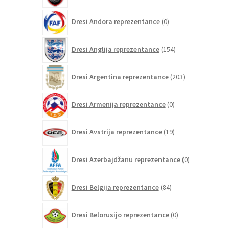
0
Dresi Andora reprezentance
0
izdelkov
154
Dresi Anglija reprezentance
154
izdelkov
203
Dresi Argentina reprezentance
203
izdelki
0
Dresi Armenija reprezentance
0
izdelkov
19
Dresi Avstrija reprezentance
19
izdelkov
0
Dresi Azerbajdžanu reprezentance
0
izdelkov
84
Dresi Belgija reprezentance
84
izdelkov
0
Dresi Belorusijo reprezentance
0
izdelkov