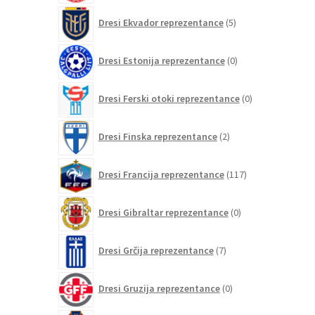
5
Dresi Ekvador reprezentance
5
izdelkov
0
Dresi Estonija reprezentance
0
izdelkov
0
Dresi Ferski otoki reprezentance
0
izdelkov
2
Dresi Finska reprezentance
2
izdelka
117
Dresi Francija reprezentance
117
izdelkov
0
Dresi Gibraltar reprezentance
0
izdelkov
7
Dresi Grčija reprezentance
7
izdelkov
0
Dresi Gruzija reprezentance
0
izdelkov