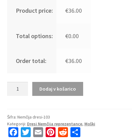
Product price:
€36.00
Total options:
€0.00
Order total:
€36.00
Kupiti
Dodaj v košarico
Prodajo
Moški
Nogometni
dresi
Šifra:
Nemčija dresi-103
Kategoriji:
Dresi Nemčija reprezentance
,
Moški
kompleti
Fa
T
E
Pi
R
S
reprezentance