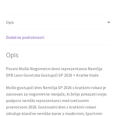
ce
wi
m
nt
e
h
Nemčija
DFB
b
tt
ai
er
d
ar
Leon
o
er
l
es
di
e
Goretzka
Opis
o
t
t
#8
Gostujoči
k
Dodatne podrobnosti
SP
2026
količina
Opis
Poceni Moški Nogometni dresi reprezentance Nemčija
DFB Leon Goretzka Gostujoči SP 2026 + Kratke hlače
Moški gostujoči dres Nemčija SP 2026 s kratkimi rokavi je
zasnovan za nogometne navijače, ki želijo pokazati svojo
podporo nemški reprezentanci med svetovnim
prvenstvom 2026. Gostovalni dres s kratkimi rokavi
združuje klasične nemške barve z modernim, športnim