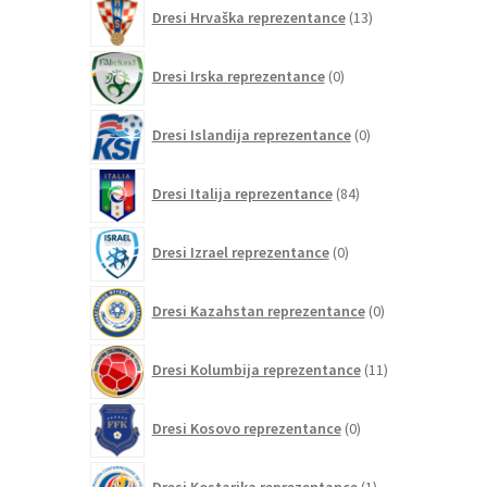
13
Dresi Hrvaška reprezentance
13
izdelkov
0
Dresi Irska reprezentance
0
izdelkov
0
Dresi Islandija reprezentance
0
izdelkov
84
Dresi Italija reprezentance
84
izdelkov
0
Dresi Izrael reprezentance
0
izdelkov
0
Dresi Kazahstan reprezentance
0
izdelkov
11
Dresi Kolumbija reprezentance
11
izdelkov
0
Dresi Kosovo reprezentance
0
izdelkov
1