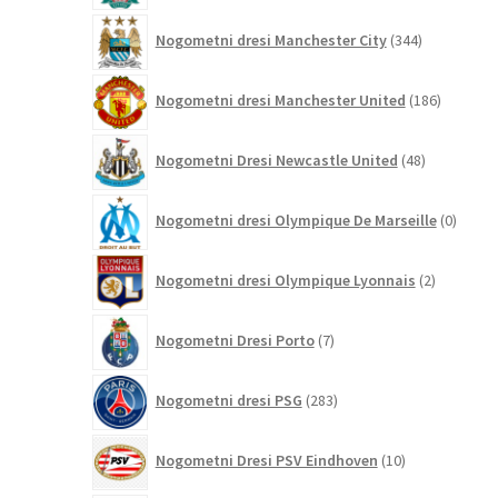
344
Nogometni dresi Manchester City
344
izdelkov
186
Nogometni dresi Manchester United
186
izdelkov
48
Nogometni Dresi Newcastle United
48
izdelkov
0
Nogometni dresi Olympique De Marseille
0
izdelk
2
Nogometni dresi Olympique Lyonnais
2
izdelka
7
Nogometni Dresi Porto
7
izdelkov
283
Nogometni dresi PSG
283
izdelkov
10
Nogometni Dresi PSV Eindhoven
10
izdelkov