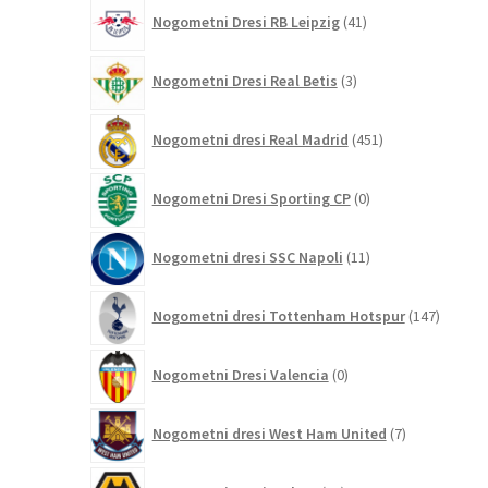
41
Nogometni Dresi RB Leipzig
41
izdelkov
3
Nogometni Dresi Real Betis
3
izdelki
451
Nogometni dresi Real Madrid
451
izdelkov
0
Nogometni Dresi Sporting CP
0
izdelkov
11
Nogometni dresi SSC Napoli
11
izdelkov
147
Nogometni dresi Tottenham Hotspur
147
izdelko
0
Nogometni Dresi Valencia
0
izdelkov
7
Nogometni dresi West Ham United
7
izdelkov
30