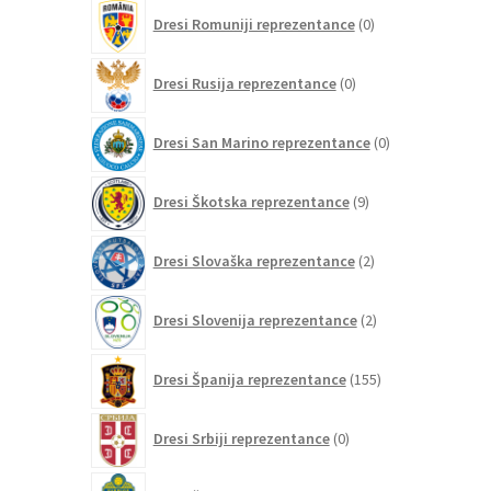
0
Dresi Romuniji reprezentance
0
izdelkov
0
Dresi Rusija reprezentance
0
izdelkov
0
Dresi San Marino reprezentance
0
izdelkov
9
Dresi Škotska reprezentance
9
izdelkov
2
Dresi Slovaška reprezentance
2
izdelka
2
Dresi Slovenija reprezentance
2
izdelka
155
Dresi Španija reprezentance
155
izdelkov
0
Dresi Srbiji reprezentance
0
izdelkov
17