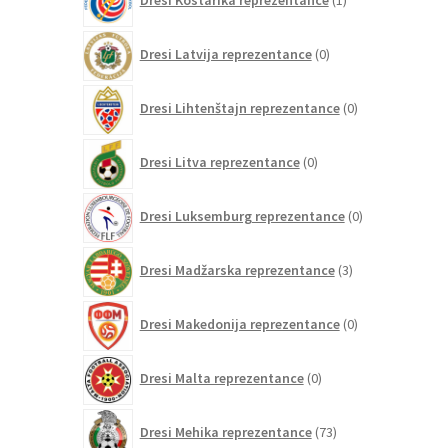
Dresi Kostarika reprezentance
1
izdelek
0
Dresi Latvija reprezentance
0
izdelkov
0
Dresi Lihtenštajn reprezentance
0
izdelkov
0
Dresi Litva reprezentance
0
izdelkov
0
Dresi Luksemburg reprezentance
0
izdelkov
3
Dresi Madžarska reprezentance
3
izdelki
0
Dresi Makedonija reprezentance
0
izdelkov
0
Dresi Malta reprezentance
0
izdelkov
73
Dresi Mehika reprezentance
73
izdelkov