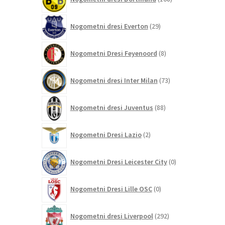
izdelkov
29
Nogometni dresi Everton
29
izdelkov
8
Nogometni Dresi Feyenoord
8
izdelkov
73
Nogometni dresi Inter Milan
73
izdelkov
88
Nogometni dresi Juventus
88
izdelkov
2
Nogometni Dresi Lazio
2
izdelka
0
Nogometni Dresi Leicester City
0
izdelkov
0
Nogometni Dresi Lille OSC
0
izdelkov
292
Nogometni dresi Liverpool
292
izdelkov