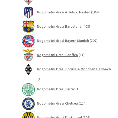
izdelkov
104
Nogometni dresi Atletico Madrid
104
izdelki
409
Nogometni dresi Barcelona
409
izdelkov
207
Nogometni dresi Bayern Munich
207
izdelkov
11
Nogometni Dresi Benfica
11
izdelkov
Nogometni Dresi Borussia Monchengladbach
1
1
izdelek
1
Nogometni Dresi Celtic
1
izdelek
254
Nogometni dresi Chelsea
254
izdelkov
108
Nogometni dresi Dortmund
108