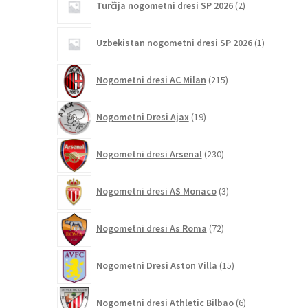
Turčija nogometni dresi SP 2026
2
izdelka
1
Uzbekistan nogometni dresi SP 2026
1
izdelek
215
Nogometni dresi AC Milan
215
izdelkov
19
Nogometni Dresi Ajax
19
izdelkov
230
Nogometni dresi Arsenal
230
izdelkov
3
Nogometni dresi AS Monaco
3
izdelki
72
Nogometni dresi As Roma
72
izdelkov
15
Nogometni Dresi Aston Villa
15
izdelkov
6
Nogometni dresi Athletic Bilbao
6