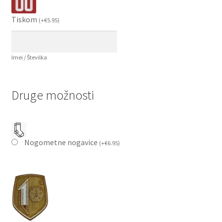
Tiskom
(
+
€
5.95
)
Imei / Številka
Druge možnosti
Nogometne nogavice
(
+
€
6.95
)