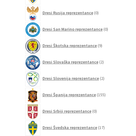
0
Dresi Rusija reprezentance
0
izdelkov
0
Dresi San Marino reprezentance
0
izdelkov
9
Dresi Škotska reprezentance
9
izdelkov
2
Dresi Slovaška reprezentance
2
izdelka
2
Dresi Slovenija reprezentance
2
izdelka
155
Dresi Španija reprezentance
155
izdelkov
0
Dresi Srbiji reprezentance
0
izdelkov
17
Dresi Švedska reprezentance
17
izdelkov