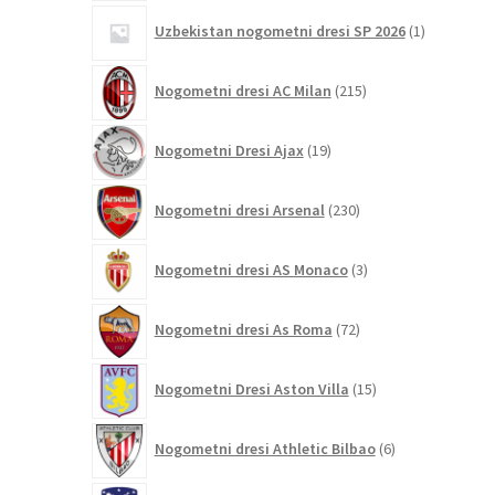
1
Uzbekistan nogometni dresi SP 2026
1
izdelek
215
Nogometni dresi AC Milan
215
izdelkov
19
Nogometni Dresi Ajax
19
izdelkov
230
Nogometni dresi Arsenal
230
izdelkov
3
Nogometni dresi AS Monaco
3
izdelki
72
Nogometni dresi As Roma
72
izdelkov
15
Nogometni Dresi Aston Villa
15
izdelkov
6
Nogometni dresi Athletic Bilbao
6
izdelkov
104