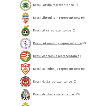
0
Dresi Latvija reprezentance
0
izdelkov
0
Dresi Lihtenštajn reprezentance
0
izdelkov
0
Dresi Litva reprezentance
0
izdelkov
0
Dresi Luksemburg reprezentance
0
izdelkov
3
Dresi Madžarska reprezentance
3
izdelki
0
Dresi Makedonija reprezentance
0
izdelkov
0
Dresi Malta reprezentance
0
izdelkov
73
Dresi Mehika reprezentance
73
izdelkov
0