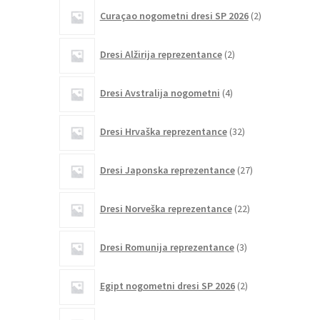
2
Curaçao nogometni dresi SP 2026
2
izdelka
2
Dresi Alžirija reprezentance
2
izdelka
4
Dresi Avstralija nogometni
4
izdelki
32
Dresi Hrvaška reprezentance
32
izdelkov
27
Dresi Japonska reprezentance
27
izdelkov
22
Dresi Norveška reprezentance
22
izdelkov
3
Dresi Romunija reprezentance
3
izdelki
2
Egipt nogometni dresi SP 2026
2
izdelka
1