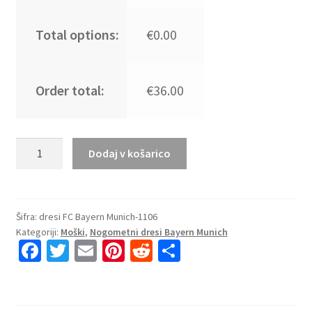
Total options:
€0.00
Order total:
€36.00
Kupiti
Dodaj v košarico
Prodajo
Moški
Nogometni
dresi
Šifra:
dresi FC Bayern Munich-1106
Kategoriji:
Moški
,
Nogometni dresi Bayern Munich
FC
Fa
T
E
Pi
R
S
Bayern
ce
wi
m
nt
e
h
Munich
Gostujoči
b
tt
ai
er
d
ar
2025-