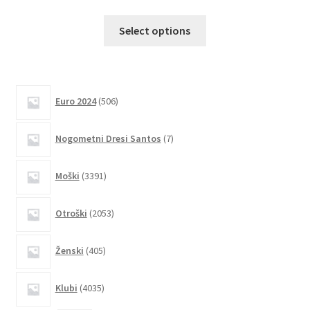
Ta
Select options
izdelek
ima
več
različic.
506
Euro 2024
506
izdelkov
Možnosti
lahko
7
Nogometni Dresi Santos
7
izberete
izdelkov
na
3391
Moški
3391
strani
izdelkov
izdelka
2053
Otroški
2053
izdelkov
405
Ženski
405
izdelkov
4035
Klubi
4035
izdelkov