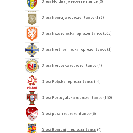
Dresi Moldavijo reprezentance
0
izdelkov
131
Dresi Nemčija reprezentance
131
izdelkov
105
Dresi Nizozemska reprezentance
105
izdelkov
1
Dresi Northern Irska reprezentance
1
izdelek
4
Dresi Norveška reprezentance
4
izdelki
16
Dresi Poljska reprezentance
16
izdelkov
160
Dresi Portugalska reprezentance
160
izdelkov
6
Dresi puran reprezentance
6
izdelkov
0
Dresi Romuniji reprezentance
0
izdelkov