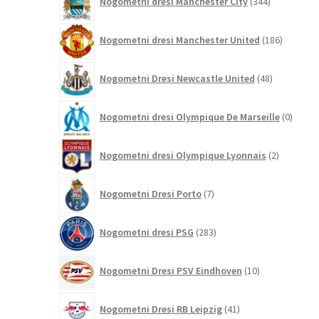
Nogometni dresi Manchester City
344
izdelkov
186
Nogometni dresi Manchester United
186
izdelkov
48
Nogometni Dresi Newcastle United
48
izdelkov
0
Nogometni dresi Olympique De Marseille
0
izdelk
2
Nogometni dresi Olympique Lyonnais
2
izdelka
7
Nogometni Dresi Porto
7
izdelkov
283
Nogometni dresi PSG
283
izdelkov
10
Nogometni Dresi PSV Eindhoven
10
izdelkov
41
Nogometni Dresi RB Leipzig
41
izdelkov