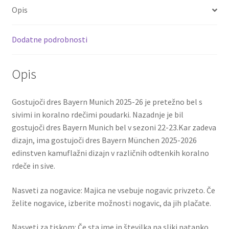
o
er
l
es
di
e
26
Opis
o
t
t
Jamal
Musiala
k
Dodatne podrobnosti
42
količina
Opis
Gostujoči dres Bayern Munich 2025-26 je pretežno bel s
sivimi in koralno rdečimi poudarki. Nazadnje je bil
gostujoči dres Bayern Munich bel v sezoni 22-23.Kar zadeva
dizajn, ima gostujoči dres Bayern München 2025-2026
edinstven kamuflažni dizajn v različnih odtenkih koralno
rdeče in sive.
Nasveti za nogavice: Majica ne vsebuje nogavic privzeto. Če
želite nogavice, izberite možnosti nogavic, da jih plačate.
Nasveti za tiskom: Če sta ime in številka na sliki natanko