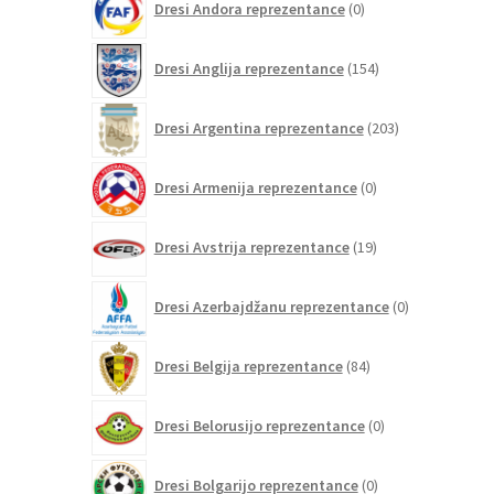
Dresi Andora reprezentance
0
izdelkov
154
Dresi Anglija reprezentance
154
izdelkov
203
Dresi Argentina reprezentance
203
izdelki
0
Dresi Armenija reprezentance
0
izdelkov
19
Dresi Avstrija reprezentance
19
izdelkov
0
Dresi Azerbajdžanu reprezentance
0
izdelkov
84
Dresi Belgija reprezentance
84
izdelkov
0
Dresi Belorusijo reprezentance
0
izdelkov
0
Dresi Bolgarijo reprezentance
0