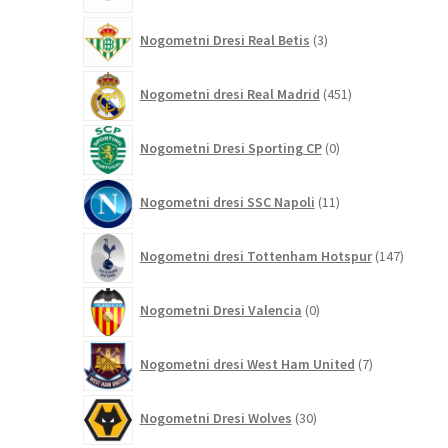
3
Nogometni Dresi Real Betis
3
izdelki
451
Nogometni dresi Real Madrid
451
izdelkov
0
Nogometni Dresi Sporting CP
0
izdelkov
11
Nogometni dresi SSC Napoli
11
izdelkov
147
Nogometni dresi Tottenham Hotspur
147
izdelko
0
Nogometni Dresi Valencia
0
izdelkov
7
Nogometni dresi West Ham United
7
izdelkov
30
Nogometni Dresi Wolves
30
izdelkov