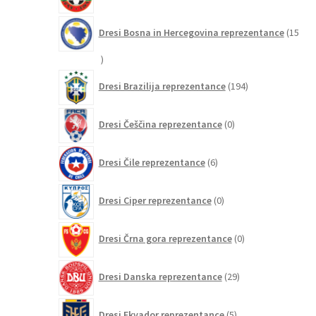
izdelkov
Dresi Bosna in Hercegovina reprezentance
15
15
izdelkov
194
Dresi Brazilija reprezentance
194
izdelkov
0
Dresi Češčina reprezentance
0
izdelkov
6
Dresi Čile reprezentance
6
izdelkov
0
Dresi Ciper reprezentance
0
izdelkov
0
Dresi Črna gora reprezentance
0
izdelkov
29
Dresi Danska reprezentance
29
izdelkov
5
Dresi Ekvador reprezentance
5