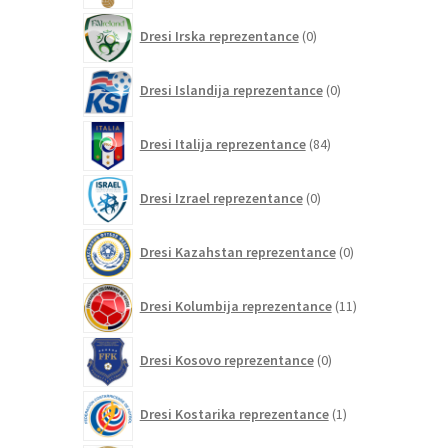
0
Dresi Irska reprezentance
0
izdelkov
0
Dresi Islandija reprezentance
0
izdelkov
84
Dresi Italija reprezentance
84
izdelkov
0
Dresi Izrael reprezentance
0
izdelkov
0
Dresi Kazahstan reprezentance
0
izdelkov
11
Dresi Kolumbija reprezentance
11
izdelkov
0
Dresi Kosovo reprezentance
0
izdelkov
1
Dresi Kostarika reprezentance
1
izdelek