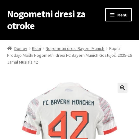
Nogometni dresi za
Skip
Skip
Menu
to
to
otroke
navigation
content
Domov
Domov
Klubi
Nogometni dresi Bayern Munich
Kupiti
Prodajo Moški Nogometni dresi FC Bayern Munich Gostujoči 2025-26
Blog
Jamal Musiala 42
Kontaktiraj nas
Košarica
Moj račun
Trgovina
Zaključek nakupa