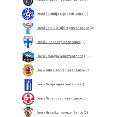
izdelkov
0
Dresi Estonija reprezentance
0
izdelkov
0
Dresi Ferski otoki reprezentance
0
izdelkov
2
Dresi Finska reprezentance
2
izdelka
112
Dresi Francija reprezentance
112
izdelkov
0
Dresi Gibraltar reprezentance
0
izdelkov
7
Dresi Grčija reprezentance
7
izdelkov
0
Dresi Gruzija reprezentance
0
izdelkov
13
Dresi Hrvaška reprezentance
13
izdelkov