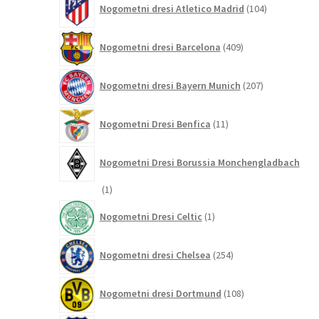
Nogometni dresi Atletico Madrid
104
izdelki
409
Nogometni dresi Barcelona
409
izdelkov
207
Nogometni dresi Bayern Munich
207
izdelkov
11
Nogometni Dresi Benfica
11
izdelkov
Nogometni Dresi Borussia Monchengladbach
1
1
izdelek
1
Nogometni Dresi Celtic
1
izdelek
254
Nogometni dresi Chelsea
254
izdelkov
108
Nogometni dresi Dortmund
108
izdelkov