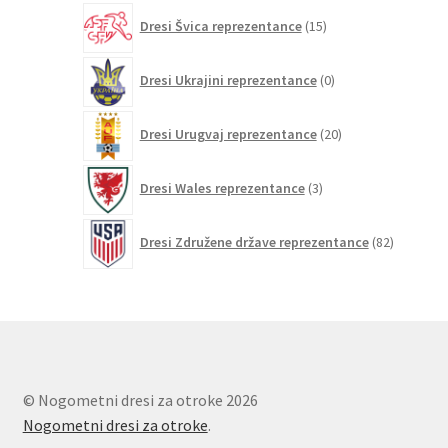
15
Dresi Švica reprezentance
15
izdelkov
0
Dresi Ukrajini reprezentance
0
izdelkov
20
Dresi Urugvaj reprezentance
20
izdelkov
3
Dresi Wales reprezentance
3
izdelki
82
Dresi Združene države reprezentance
82
izdelkov
© Nogometni dresi za otroke 2026
Nogometni dresi za otroke
.