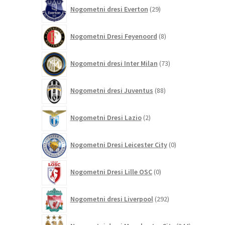
29
Nogometni dresi Everton
29
izdelkov
8
Nogometni Dresi Feyenoord
8
izdelkov
73
Nogometni dresi Inter Milan
73
izdelkov
88
Nogometni dresi Juventus
88
izdelkov
2
Nogometni Dresi Lazio
2
izdelka
0
Nogometni Dresi Leicester City
0
izdelkov
0
Nogometni Dresi Lille OSC
0
izdelkov
292
Nogometni dresi Liverpool
292
izdelkov
344