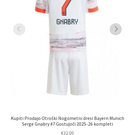
K
Kupiti Prodajo Otroški Nogometni dresi Bayern Munich
Serge Gnabry #7 Gostujoči 2025-26 kompleti
€
32.00