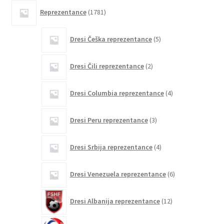
1781
Reprezentance
1781
izdelkov
5
Dresi Češka reprezentance
5
izdelkov
2
Dresi Čili reprezentance
2
izdelka
4
Dresi Columbia reprezentance
4
izdelki
3
Dresi Peru reprezentance
3
izdelki
4
Dresi Srbija reprezentance
4
izdelki
6
Dresi Venezuela reprezentance
6
izdelkov
12
Dresi Albanija reprezentance
12
izdelkov
0