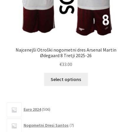
Najcenejši Otroški nogometni dres Arsenal Martin
Kup
Ødegaard 8 Tretji 2025-26
€
33.00
Ta
Select options
izdelek
ima
več
različic.
506
Euro 2024
506
izdelkov
Možnosti
lahko
7
Nogometni Dresi Santos
7
izberete
izdelkov