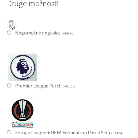
Druge možnosti
Nogometne nogavice
(
+
€
6.95
)
Premier League Patch
(
+
€
2.65
)
Europa League + UEFA Foundation Patch Set
(
+
€
3.65
)