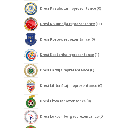
0
Dresi Kazahstan reprezentance
0
izdelkov
11
Dresi Kolumbija reprezentance
11
izdelkov
0
Dresi Kosovo reprezentance
0
izdelkov
1
Dresi Kostarika reprezentance
1
izdelek
0
Dresi Latvija reprezentance
0
izdelkov
0
Dresi Lihtenštajn reprezentance
0
izdelkov
0
Dresi Litva reprezentance
0
izdelkov
0
Dresi Luksemburg reprezentance
0
izdelkov
3