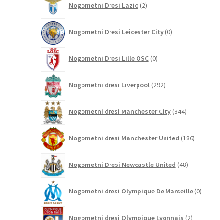
Nogometni Dresi Lazio
2
izdelka
0
Nogometni Dresi Leicester City
0
izdelkov
0
Nogometni Dresi Lille OSC
0
izdelkov
292
Nogometni dresi Liverpool
292
izdelkov
344
Nogometni dresi Manchester City
344
izdelkov
186
Nogometni dresi Manchester United
186
izdelkov
48
Nogometni Dresi Newcastle United
48
izdelkov
0
Nogometni dresi Olympique De Marseille
0
izdelk
2
Nogometni dresi Olympique Lyonnais
2