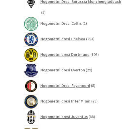
Nogometni Dresi Borussia Monchengladbach
1
1
izdelek
1
Nogometni Dresi Celtic
1
izdelek
254
Nogometni dresi Chelsea
254
izdelkov
108
Nogometni dresi Dortmund
108
izdelkov
29
Nogometni dresi Everton
29
izdelkov
8
Nogometni Dresi Feyenoord
8
izdelkov
73
Nogometni dresi Inter Milan
73
izdelkov
88
Nogometni dresi Juventus
88
izdelkov
2