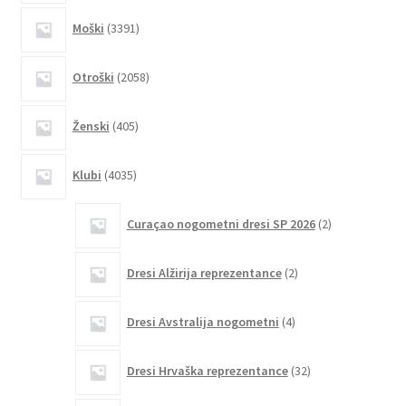
na
3391
Moški
3391
strani
izdelkov
izdelka
2058
Otroški
2058
izdelkov
405
Ženski
405
izdelkov
4035
Klubi
4035
izdelkov
2
Curaçao nogometni dresi SP 2026
2
izdelka
2
Dresi Alžirija reprezentance
2
izdelka
4
Dresi Avstralija nogometni
4
izdelki
32
Dresi Hrvaška reprezentance
32
izdelkov