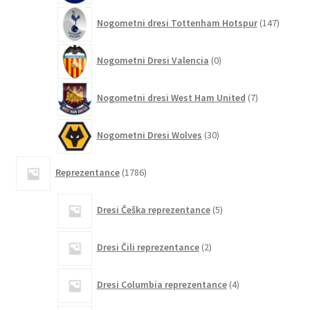
147
Nogometni dresi Tottenham Hotspur
147
izdelko
0
Nogometni Dresi Valencia
0
izdelkov
7
Nogometni dresi West Ham United
7
izdelkov
30
Nogometni Dresi Wolves
30
izdelkov
1786
Reprezentance
1786
izdelkov
5
Dresi Češka reprezentance
5
izdelkov
2
Dresi Čili reprezentance
2
izdelka
4
Dresi Columbia reprezentance
4
izdelki