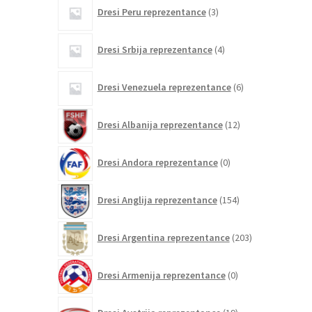
3
Dresi Peru reprezentance
3
izdelki
4
Dresi Srbija reprezentance
4
izdelki
6
Dresi Venezuela reprezentance
6
izdelkov
12
Dresi Albanija reprezentance
12
izdelkov
0
Dresi Andora reprezentance
0
izdelkov
154
Dresi Anglija reprezentance
154
izdelkov
203
Dresi Argentina reprezentance
203
izdelki
0
Dresi Armenija reprezentance
0
izdelkov
19