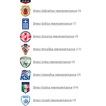
0
Dresi Gibraltar reprezentance
0
izdelkov
7
Dresi Grčija reprezentance
7
izdelkov
0
Dresi Gruzija reprezentance
0
izdelkov
13
Dresi Hrvaška reprezentance
13
izdelkov
0
Dresi Irska reprezentance
0
izdelkov
0
Dresi Islandija reprezentance
0
izdelkov
84
Dresi Italija reprezentance
84
izdelkov
0
Dresi Izrael reprezentance
0
izdelkov