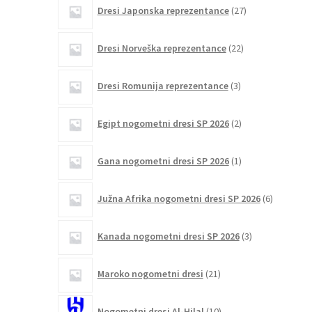
27
Dresi Japonska reprezentance
27
izdelkov
22
Dresi Norveška reprezentance
22
izdelkov
3
Dresi Romunija reprezentance
3
izdelki
2
Egipt nogometni dresi SP 2026
2
izdelka
1
Gana nogometni dresi SP 2026
1
izdelek
6
Južna Afrika nogometni dresi SP 2026
6
izdelkov
3
Kanada nogometni dresi SP 2026
3
izdelki
21
Maroko nogometni dresi
21
izdelkov
10
Nogometni dresi Al-Hilal
10