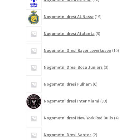
izdelkov
19
Nogometni dresi Al-Nassr
19
izdelkov
9
Nogometni dresi Atalanta
9
izdelkov
15
Nogometni Dresi Bayer Leverkusen
15
izdelkov
3
Nogometni Dresi Boca Juniors
3
izdelki
6
Nogometni dresi Fulham
6
izdelkov
83
Nogometni dresi Inter Miami
83
izdelkov
4
Nogometni dresi New York Red Bulls
4
izdelki
2
Nogometni Dresi Santos
2
izdelka