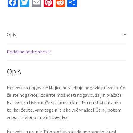
Fa
T
E
Pi
R
S
Domači
ce
wi
m
nt
e
h
2025-
26
b
tt
ai
er
d
ar
Gabriel
o
er
l
es
di
e
Jesus
Opis
o
t
t
9
količina
k
Dodatne podrobnosti
Opis
Nasveti za nogavice: Majica ne vsebuje nogavic privzeto. Če
želite nogavice, izberite možnosti nogavic, da jih plačate.
Nasveti za tiskom: Če sta ime in številka na sliki natanko
to, kar želite, vam tega ni treba več vnašati. Če ni, potem
vnesite želeno ime in številko.
Nasveti za pranje: Priporočljivo je, da nogometni dresi