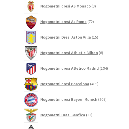
3
Nogometni dresi AS Monaco
3
izdelki
72
Nogometni dresi As Roma
72
izdelkov
15
Nogometni Dresi Aston Villa
15
izdelkov
6
Nogometni dresi Athletic Bilbao
6
izdelkov
104
Nogometni dresi Atletico Madrid
104
izdelki
409
Nogometni dresi Barcelona
409
izdelkov
207
Nogometni dresi Bayern Munich
207
izdelkov
11
Nogometni Dresi Benfica
11
izdelkov