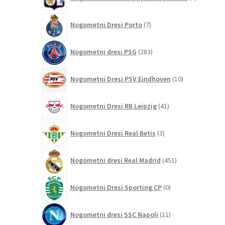
izdelka
7
Nogometni Dresi Porto
7
izdelkov
283
Nogometni dresi PSG
283
izdelkov
10
Nogometni Dresi PSV Eindhoven
10
izdelkov
41
Nogometni Dresi RB Leipzig
41
izdelkov
3
Nogometni Dresi Real Betis
3
izdelki
451
Nogometni dresi Real Madrid
451
izdelkov
0
Nogometni Dresi Sporting CP
0
izdelkov
11
Nogometni dresi SSC Napoli
11
izdelkov