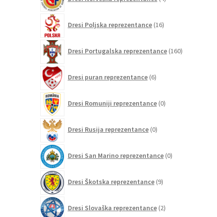
izdelki
16
Dresi Poljska reprezentance
16
izdelkov
160
Dresi Portugalska reprezentance
160
izdelkov
6
Dresi puran reprezentance
6
izdelkov
0
Dresi Romuniji reprezentance
0
izdelkov
0
Dresi Rusija reprezentance
0
izdelkov
0
Dresi San Marino reprezentance
0
izdelkov
9
Dresi Škotska reprezentance
9
izdelkov
2
Dresi Slovaška reprezentance
2
izdelka