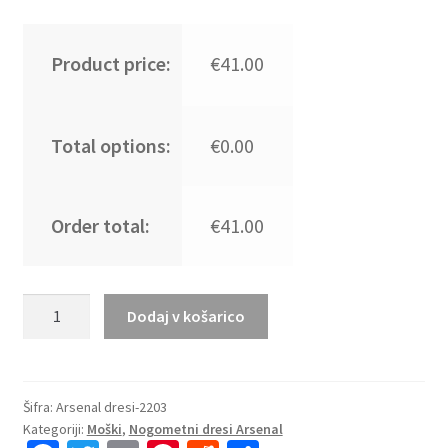
Product price:
€41.00
Total options:
€0.00
Order total:
€41.00
Kupiti
Dodaj v košarico
Prodajo
Moški
Nogometni
dresi
Šifra:
Arsenal dresi-2203
Kategoriji:
Moški
,
Nogometni dresi Arsenal
Arsenal