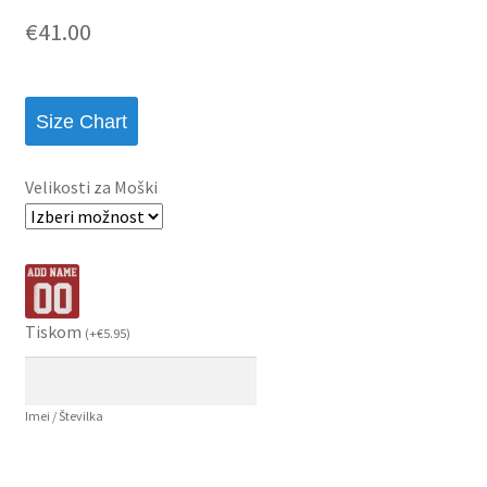
€
41.00
Size Chart
Velikosti za Moški
Tiskom
(
+
€
5.95
)
Imei / Številka