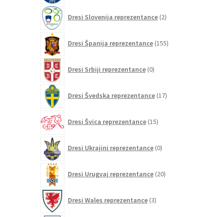
2
Dresi Slovenija reprezentance
2
izdelka
155
Dresi Španija reprezentance
155
izdelkov
0
Dresi Srbiji reprezentance
0
izdelkov
17
Dresi Švedska reprezentance
17
izdelkov
15
Dresi Švica reprezentance
15
izdelkov
0
Dresi Ukrajini reprezentance
0
izdelkov
20
Dresi Urugvaj reprezentance
20
izdelkov
3
Dresi Wales reprezentance
3
izdelki