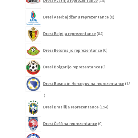
Dresi Avstrija reprezentance
19
izdelkov
0
Dresi Azerbajdžanu reprezentance
0
izdelkov
84
Dresi Belgija reprezentance
84
izdelkov
0
Dresi Belorusijo reprezentance
0
izdelkov
0
Dresi Bolgarijo reprezentance
0
izdelkov
Dresi Bosna in Hercegovina reprezentance
15
15
izdelkov
194
Dresi Brazilija reprezentance
194
izdelkov
0
Dresi Češčina reprezentance
0
izdelkov
6