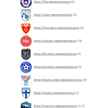
Dresi Čile reprezentance
6
izdelkov
0
Dresi Ciper reprezentance
0
izdelkov
0
Dresi Črna gora reprezentance
0
izdelkov
29
Dresi Danska reprezentance
29
izdelkov
5
Dresi Ekvador reprezentance
5
izdelkov
0
Dresi Estonija reprezentance
0
izdelkov
0
Dresi Ferski otoki reprezentance
0
izdelkov
2
Dresi Finska reprezentance
2
izdelka
117
Dresi Francija reprezentance
117
izdelkov