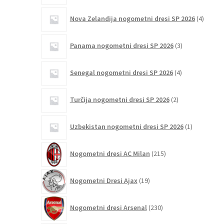
4
Nova Zelandija nogometni dresi SP 2026
4
izdelki
3
Panama nogometni dresi SP 2026
3
izdelki
4
Senegal nogometni dresi SP 2026
4
izdelki
2
Turčija nogometni dresi SP 2026
2
izdelka
1
Uzbekistan nogometni dresi SP 2026
1
izdelek
215
Nogometni dresi AC Milan
215
izdelkov
19
Nogometni Dresi Ajax
19
izdelkov
230
Nogometni dresi Arsenal
230
izdelkov