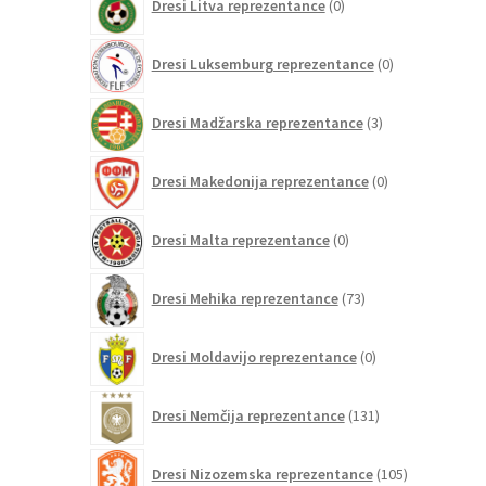
Dresi Litva reprezentance
0
izdelkov
0
Dresi Luksemburg reprezentance
0
izdelkov
3
Dresi Madžarska reprezentance
3
izdelki
0
Dresi Makedonija reprezentance
0
izdelkov
0
Dresi Malta reprezentance
0
izdelkov
73
Dresi Mehika reprezentance
73
izdelkov
0
Dresi Moldavijo reprezentance
0
izdelkov
131
Dresi Nemčija reprezentance
131
izdelkov
105
Dresi Nizozemska reprezentance
105
izdelkov