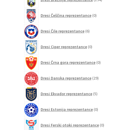
izdelkov
0
Dresi Češčina reprezentance
0
izdelkov
6
Dresi Čile reprezentance
6
izdelkov
0
Dresi Ciper reprezentance
0
izdelkov
0
Dresi Črna gora reprezentance
0
izdelkov
29
Dresi Danska reprezentance
29
izdelkov
5
Dresi Ekvador reprezentance
5
izdelkov
0
Dresi Estonija reprezentance
0
izdelkov
0
Dresi Ferski otoki reprezentance
0
izdelkov