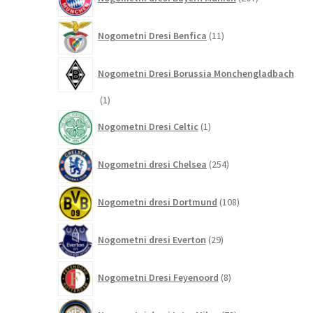
izdelkov
11
Nogometni Dresi Benfica
11
izdelkov
Nogometni Dresi Borussia Monchengladbach
1
1
izdelek
1
Nogometni Dresi Celtic
1
izdelek
254
Nogometni dresi Chelsea
254
izdelkov
108
Nogometni dresi Dortmund
108
izdelkov
29
Nogometni dresi Everton
29
izdelkov
8
Nogometni Dresi Feyenoord
8
izdelkov
73