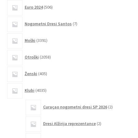
različic.
506
Euro 2024
506
izdelkov
Možnosti
lahko
7
Nogometni Dresi Santos
7
izberete
izdelkov
na
3391
Moški
3391
strani
izdelkov
izdelka
2058
Otroški
2058
izdelkov
405
Ženski
405
izdelkov
4035
Klubi
4035
izdelkov
2
Curaçao nogometni dresi SP 2026
2
izdelka
2
Dresi Alžirija reprezentance
2
izdelka
4