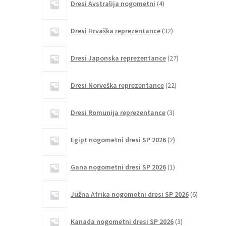
Dresi Avstralija nogometni
4
izdelki
32
Dresi Hrvaška reprezentance
32
izdelkov
27
Dresi Japonska reprezentance
27
izdelkov
22
Dresi Norveška reprezentance
22
izdelkov
3
Dresi Romunija reprezentance
3
izdelki
2
Egipt nogometni dresi SP 2026
2
izdelka
1
Gana nogometni dresi SP 2026
1
izdelek
6
Južna Afrika nogometni dresi SP 2026
6
izdelkov
3
Kanada nogometni dresi SP 2026
3
izdelki