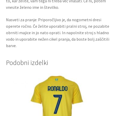
to, kar želite, vam tega ni treba več vnašati. Če ni, potem
vnesite želeno ime in številko.
Nasveti za pranje: Priporočljivo je, da nogometni dresi
operete ročno. Če želite uporabiti pralni stroj, ne pozabite
obrniti majice in jo nato oprati. In napolnite stroj s hladno
vodo in uporabite nežen cikel pranja, da boste bolj zaščitili
barve.
Podobni izdelki