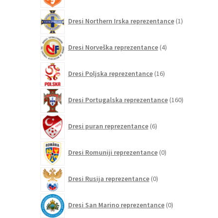
1
Dresi Northern Irska reprezentance
1
izdelek
4
Dresi Norveška reprezentance
4
izdelki
16
Dresi Poljska reprezentance
16
izdelkov
160
Dresi Portugalska reprezentance
160
izdelkov
6
Dresi puran reprezentance
6
izdelkov
0
Dresi Romuniji reprezentance
0
izdelkov
0
Dresi Rusija reprezentance
0
izdelkov
0
Dresi San Marino reprezentance
0
izdelkov