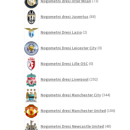
Nogometni dresi Inter Milan
73
izdelkov
88
Nogometni dresi Juventus
88
izdelkov
2
Nogometni Dresi Lazio
2
izdelka
0
Nogometni Dresi Leicester City
0
izdelkov
0
Nogometni Dresi Lille OSC
0
izdelkov
292
Nogometni dresi Liverpool
292
izdelkov
344
Nogometni dresi Manchester City
344
izdelkov
186
Nogometni dresi Manchester United
186
izdelkov
48
Nogometni Dresi Newcastle United
48
izdelkov