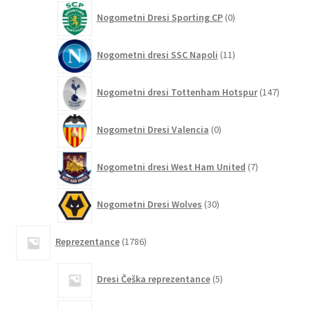
0
Nogometni Dresi Sporting CP
0
izdelkov
11
Nogometni dresi SSC Napoli
11
izdelkov
147
Nogometni dresi Tottenham Hotspur
147
izdelko
0
Nogometni Dresi Valencia
0
izdelkov
7
Nogometni dresi West Ham United
7
izdelkov
30
Nogometni Dresi Wolves
30
izdelkov
1786
Reprezentance
1786
izdelkov
5
Dresi Češka reprezentance
5
izdelkov
2