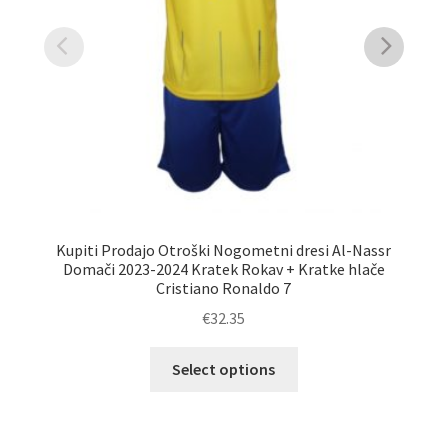
Kupiti Prodajo Otroški Nogometni dresi Al-Nassr
Ku
Domači 2023-2024 Kratek Rokav + Kratke hlače
Cristiano Ronaldo 7
€
32.35
Ta
Select options
izdelek
ima
več