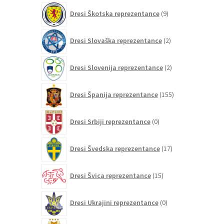
9
Dresi Škotska reprezentance
9
izdelkov
2
Dresi Slovaška reprezentance
2
izdelka
2
Dresi Slovenija reprezentance
2
izdelka
155
Dresi Španija reprezentance
155
izdelkov
0
Dresi Srbiji reprezentance
0
izdelkov
17
Dresi Švedska reprezentance
17
izdelkov
15
Dresi Švica reprezentance
15
izdelkov
0
Dresi Ukrajini reprezentance
0
izdelkov
20