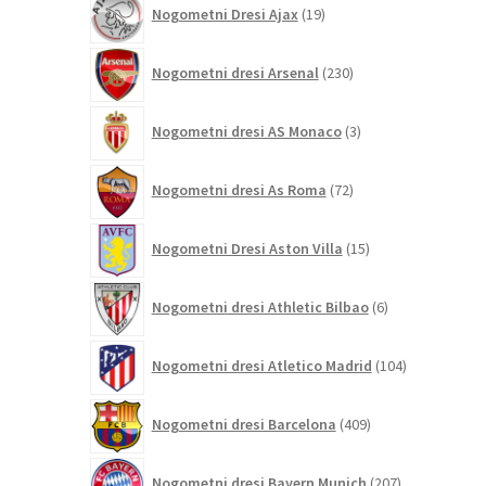
Nogometni Dresi Ajax
19
izdelkov
230
Nogometni dresi Arsenal
230
izdelkov
3
Nogometni dresi AS Monaco
3
izdelki
72
Nogometni dresi As Roma
72
izdelkov
15
Nogometni Dresi Aston Villa
15
izdelkov
6
Nogometni dresi Athletic Bilbao
6
izdelkov
104
Nogometni dresi Atletico Madrid
104
izdelki
409
Nogometni dresi Barcelona
409
izdelkov
207
Nogometni dresi Bayern Munich
207