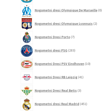
0
Nogometni dresi Olympique De Marseille
0
izdelk
2
Nogometni dresi Olympique Lyonnais
2
izdelka
7
Nogometni Dresi Porto
7
izdelkov
283
Nogometni dresi PSG
283
izdelkov
10
Nogometni Dresi PSV Eindhoven
10
izdelkov
41
Nogometni Dresi RB Leipzig
41
izdelkov
3
Nogometni Dresi Real Betis
3
izdelki
451
Nogometni dresi Real Madrid
451
izdelkov