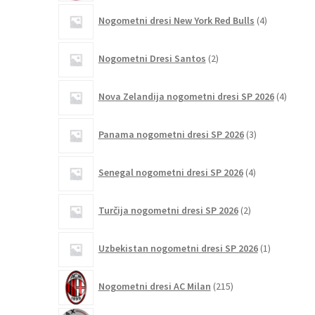
4
Nogometni dresi New York Red Bulls
4
izdelki
2
Nogometni Dresi Santos
2
izdelka
4
Nova Zelandija nogometni dresi SP 2026
4
izdelki
3
Panama nogometni dresi SP 2026
3
izdelki
4
Senegal nogometni dresi SP 2026
4
izdelki
2
Turčija nogometni dresi SP 2026
2
izdelka
1
Uzbekistan nogometni dresi SP 2026
1
izdelek
215
Nogometni dresi AC Milan
215
izdelkov
19