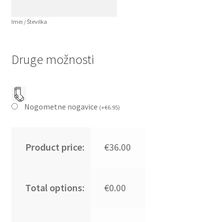
Imei / Številka
Druge možnosti
Nogometne nogavice
(
+
€
6.95
)
Product price:
€36.00
Total options:
€0.00