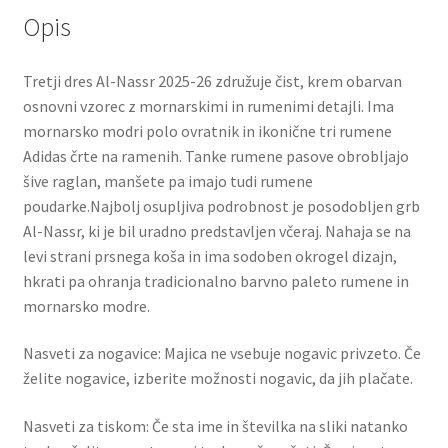
Opis
Tretji dres Al-Nassr 2025-26 združuje čist, krem ​​obarvan
osnovni vzorec z mornarskimi in rumenimi detajli. Ima
mornarsko modri polo ovratnik in ikonične tri rumene
Adidas črte na ramenih. Tanke rumene pasove obrobljajo
šive raglan, manšete pa imajo tudi rumene
poudarke.Najbolj osupljiva podrobnost je posodobljen grb
Al-Nassr, ki je bil uradno predstavljen včeraj. Nahaja se na
levi strani prsnega koša in ima sodoben okrogel dizajn,
hkrati pa ohranja tradicionalno barvno paleto rumene in
mornarsko modre.
Nasveti za nogavice: Majica ne vsebuje nogavic privzeto. Če
želite nogavice, izberite možnosti nogavic, da jih plačate.
Nasveti za tiskom: Če sta ime in številka na sliki natanko