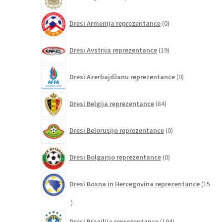
izdelki
0
Dresi Armenija reprezentance
0
izdelkov
19
Dresi Avstrija reprezentance
19
izdelkov
0
Dresi Azerbajdžanu reprezentance
0
izdelkov
84
Dresi Belgija reprezentance
84
izdelkov
0
Dresi Belorusijo reprezentance
0
izdelkov
0
Dresi Bolgarijo reprezentance
0
izdelkov
Dresi Bosna in Hercegovina reprezentance
15
15
izdelkov
194
Dresi Brazilija reprezentance
194