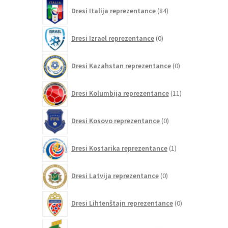
84
Dresi Italija reprezentance
84
izdelkov
0
Dresi Izrael reprezentance
0
izdelkov
0
Dresi Kazahstan reprezentance
0
izdelkov
11
Dresi Kolumbija reprezentance
11
izdelkov
0
Dresi Kosovo reprezentance
0
izdelkov
1
Dresi Kostarika reprezentance
1
izdelek
0
Dresi Latvija reprezentance
0
izdelkov
0
Dresi Lihtenštajn reprezentance
0
izdelkov
0