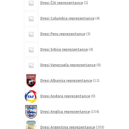
Dresi Čili reprezentance
2
izdelka
4
Dresi Columbia reprezentance
4
izdelki
3
Dresi Peru reprezentance
3
izdelki
4
Dresi Srbija reprezentance
4
izdelki
6
Dresi Venezuela reprezentance
6
izdelkov
12
Dresi Albanija reprezentance
12
izdelkov
0
Dresi Andora reprezentance
0
izdelkov
154
Dresi Anglija reprezentance
154
izdelkov
203
Dresi Argentina reprezentance
203