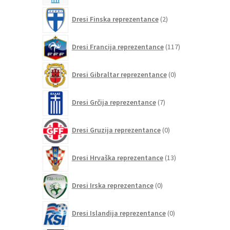
2
Dresi Finska reprezentance
2
izdelka
117
Dresi Francija reprezentance
117
izdelkov
0
Dresi Gibraltar reprezentance
0
izdelkov
7
Dresi Grčija reprezentance
7
izdelkov
0
Dresi Gruzija reprezentance
0
izdelkov
13
Dresi Hrvaška reprezentance
13
izdelkov
0
Dresi Irska reprezentance
0
izdelkov
0
Dresi Islandija reprezentance
0
izdelkov