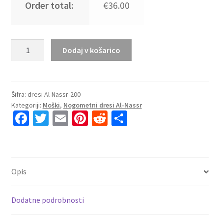
Order total:
€36.00
Kupiti
Dodaj v košarico
Prodajo
Moški
Nogometni
dresi
Šifra:
dresi Al-Nassr-200
Kategoriji:
Moški
,
Nogometni dresi Al-Nassr
Al-
Fa
T
E
Pi
R
S
Nassr
ce
wi
m
nt
e
h
Tretji
2025-
b
tt
ai
er
d
ar
26
o
er
l
es
di
e
z
Opis
o
t
t
lastnim
tiskom
k
Dodatne podrobnosti
količina