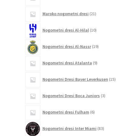
21
Maroko nogometni dresi
21
izdelkov
10
Nogometni dresi Al-Hilal
10
izdelkov
19
Nogometni dresi Al-Nassr
19
izdelkov
9
Nogometni dresi Atalanta
9
izdelkov
15
Nogometni Dresi Bayer Leverkusen
15
izdelkov
3
Nogometni Dresi Boca Juniors
3
izdelki
6
Nogometni dresi Fulham
6
izdelkov
83
Nogometni dresi Inter Miami
83
izdelkov