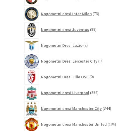
izdelkov
73
Nogometni dresi Inter Milan
73
izdelkov
88
Nogometni dresi Juventus
88
izdelkov
2
Nogometni Dresi Lazio
2
izdelka
0
Nogometni Dresi Leicester City
0
izdelkov
0
Nogometni Dresi Lille OSC
0
izdelkov
292
Nogometni dresi Liverpool
292
izdelkov
344
Nogometni dresi Manchester City
344
izdelkov
186
Nogometni dresi Manchester United
186
izdelkov