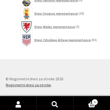
Dresi Ukrajini reprezentance
0
izdelkov
20
Dresi Urugvaj reprezentance
20
izdelkov
3
Dresi Wales reprezentance
3
izdelki
82
Dresi Združene države reprezentance
82
izdelkov
© Nogometni dresi za otroke 2026
Nogometni dresi za otroke
.
0
Išči:
Iskanje