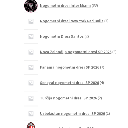
83
Nogometni dresi Inter Miami
83
izdelkov
4
Nogometni dresi New York Red Bulls
4
izdelki
2
Nogometni Dresi Santos
2
izdelka
4
Nova Zelandija nogometni dresi SP 2026
4
izdelki
3
Panama nogometni dresi SP 2026
3
izdelki
4
Senegal nogometni dresi SP 2026
4
izdelki
2
Turčija nogometni dresi SP 2026
2
izdelka
1
Uzbekistan nogometni dresi SP 2026
1
izdelek
215