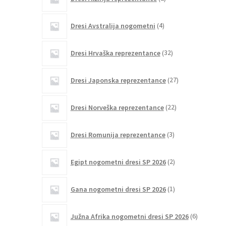
izdelka
4
Dresi Avstralija nogometni
4
izdelki
32
Dresi Hrvaška reprezentance
32
izdelkov
27
Dresi Japonska reprezentance
27
izdelkov
22
Dresi Norveška reprezentance
22
izdelkov
3
Dresi Romunija reprezentance
3
izdelki
2
Egipt nogometni dresi SP 2026
2
izdelka
1
Gana nogometni dresi SP 2026
1
izdelek
6
Južna Afrika nogometni dresi SP 2026
6
izdelkov