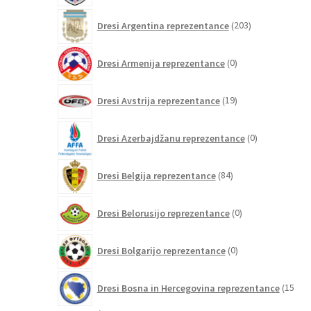
203
Dresi Argentina reprezentance
203
izdelki
0
Dresi Armenija reprezentance
0
izdelkov
19
Dresi Avstrija reprezentance
19
izdelkov
0
Dresi Azerbajdžanu reprezentance
0
izdelkov
84
Dresi Belgija reprezentance
84
izdelkov
0
Dresi Belorusijo reprezentance
0
izdelkov
0
Dresi Bolgarijo reprezentance
0
izdelkov
Dresi Bosna in Hercegovina reprezentance
15