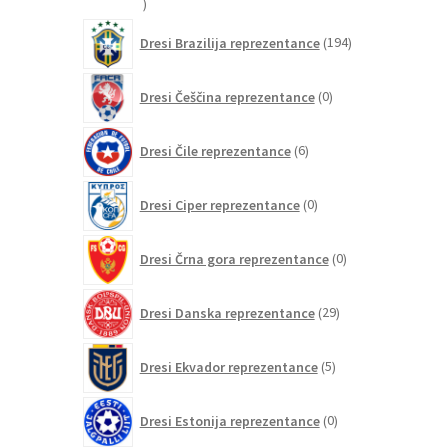
15
izdelkov
194
Dresi Brazilija reprezentance
194
izdelkov
0
Dresi Češčina reprezentance
0
izdelkov
6
Dresi Čile reprezentance
6
izdelkov
0
Dresi Ciper reprezentance
0
izdelkov
0
Dresi Črna gora reprezentance
0
izdelkov
29
Dresi Danska reprezentance
29
izdelkov
5
Dresi Ekvador reprezentance
5
izdelkov
0
Dresi Estonija reprezentance
0
izdelkov