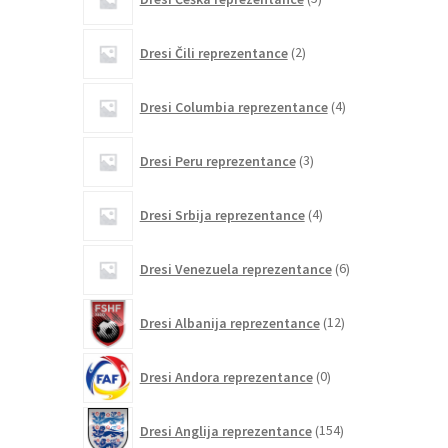
izdelkov
2
Dresi Čili reprezentance
2
izdelka
4
Dresi Columbia reprezentance
4
izdelki
3
Dresi Peru reprezentance
3
izdelki
4
Dresi Srbija reprezentance
4
izdelki
6
Dresi Venezuela reprezentance
6
izdelkov
12
Dresi Albanija reprezentance
12
izdelkov
0
Dresi Andora reprezentance
0
izdelkov
154
Dresi Anglija reprezentance
154
izdelkov