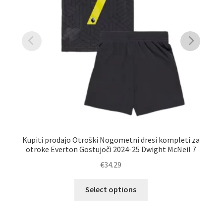
Kupiti prodajo Otroški Nogometni dresi kompleti za
otroke Everton Gostujoči 2024-25 Dwight McNeil 7
€
34.29
Ta
Select options
izdelek
ima
več