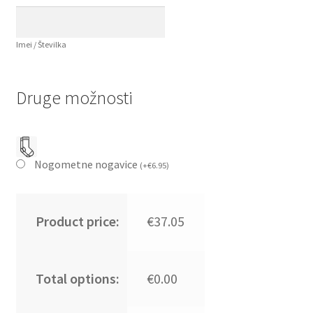
Imei / Številka
Druge možnosti
Nogometne nogavice
(
+
€
6.95
)
Product price:
€37.05
Total options:
€0.00