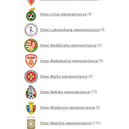
izdelkov
0
Dresi Litva reprezentance
0
izdelkov
0
Dresi Luksemburg reprezentance
0
izdelkov
3
Dresi Madžarska reprezentance
3
izdelki
0
Dresi Makedonija reprezentance
0
izdelkov
0
Dresi Malta reprezentance
0
izdelkov
73
Dresi Mehika reprezentance
73
izdelkov
0
Dresi Moldavijo reprezentance
0
izdelkov
131
Dresi Nemčija reprezentance
131
izdelkov