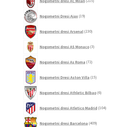
Nogometni dresi AC Milan
215
izdelkov
19
Nogometni Dresi Ajax
19
izdelkov
230
Nogometni dresi Arsenal
230
izdelkov
3
Nogometni dresi AS Monaco
3
izdelki
72
Nogometni dresi As Roma
72
izdelkov
15
Nogometni Dresi Aston Villa
15
izdelkov
6
Nogometni dresi Athletic Bilbao
6
izdelkov
104
Nogometni dresi Atletico Madrid
104
izdelki
409
Nogometni dresi Barcelona
409
izdelkov