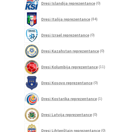
Dresi Islandija reprezentance
0
izdelkov
84
Dresi Italija reprezentance
84
izdelkov
0
Dresi Izrael reprezentance
0
izdelkov
0
Dresi Kazahstan reprezentance
0
izdelkov
11
Dresi Kolumbija reprezentance
11
izdelkov
0
Dresi Kosovo reprezentance
0
izdelkov
1
Dresi Kostarika reprezentance
1
izdelek
0
Dresi Latvija reprezentance
0
izdelkov
0
Dresi Lihtenštajn reprezentance
0