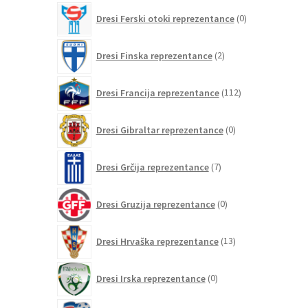
0
Dresi Ferski otoki reprezentance
0
izdelkov
2
Dresi Finska reprezentance
2
izdelka
112
Dresi Francija reprezentance
112
izdelkov
0
Dresi Gibraltar reprezentance
0
izdelkov
7
Dresi Grčija reprezentance
7
izdelkov
0
Dresi Gruzija reprezentance
0
izdelkov
13
Dresi Hrvaška reprezentance
13
izdelkov
0
Dresi Irska reprezentance
0
izdelkov
0