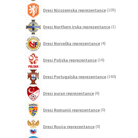
105
Dresi Nizozemska reprezentance
105
izdelkov
1
Dresi Northern Irska reprezentance
1
izdelek
4
Dresi Norveška reprezentance
4
izdelki
16
Dresi Poljska reprezentance
16
izdelkov
160
Dresi Portugalska reprezentance
160
izdelkov
6
Dresi puran reprezentance
6
izdelkov
0
Dresi Romuniji reprezentance
0
izdelkov
0
Dresi Rusija reprezentance
0
izdelkov