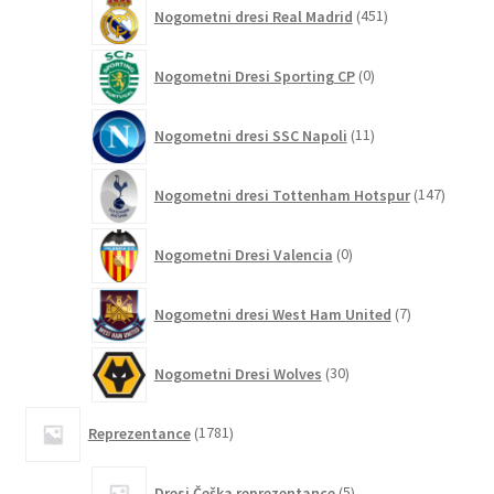
451
Nogometni dresi Real Madrid
451
izdelkov
0
Nogometni Dresi Sporting CP
0
izdelkov
11
Nogometni dresi SSC Napoli
11
izdelkov
147
Nogometni dresi Tottenham Hotspur
147
izdelko
0
Nogometni Dresi Valencia
0
izdelkov
7
Nogometni dresi West Ham United
7
izdelkov
30
Nogometni Dresi Wolves
30
izdelkov
1781
Reprezentance
1781
izdelkov
5
Dresi Češka reprezentance
5