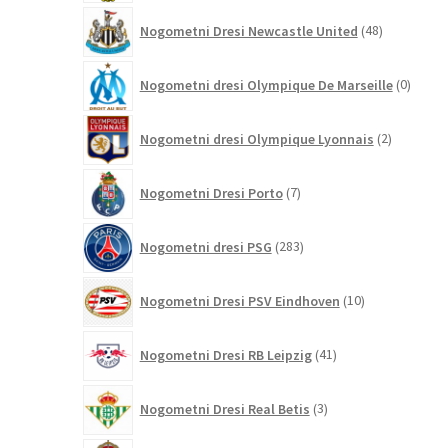
48
Nogometni Dresi Newcastle United
48
izdelkov
0
Nogometni dresi Olympique De Marseille
0
izdelk
2
Nogometni dresi Olympique Lyonnais
2
izdelka
7
Nogometni Dresi Porto
7
izdelkov
283
Nogometni dresi PSG
283
izdelkov
10
Nogometni Dresi PSV Eindhoven
10
izdelkov
41
Nogometni Dresi RB Leipzig
41
izdelkov
3
Nogometni Dresi Real Betis
3
izdelki