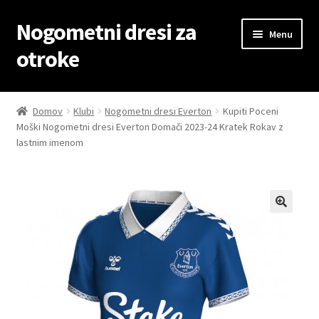
Nogometni dresi za
Skip
Skip
Menu
to
to
otroke
navigation
content
Domov
Domov
Klubi
Nogometni dresi Everton
Kupiti Poceni
Moški Nogometni dresi Everton Domači 2023-24 Kratek Rokav z
Blog
lastnim imenom
Kontaktiraj nas
Košarica
Moj račun
Trgovina
Zaključek nakupa