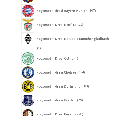
207
Nogometni dresi Bayern Munich
207
izdelkov
11
Nogometni Dresi Benfica
11
izdelkov
Nogometni Dresi Borussia Monchengladbach
1
1
izdelek
1
Nogometni Dresi Celtic
1
izdelek
254
Nogometni dresi Chelsea
254
izdelkov
108
Nogometni dresi Dortmund
108
izdelkov
29
Nogometni dresi Everton
29
izdelkov
8
Nogometni Dresi Feyenoord
8