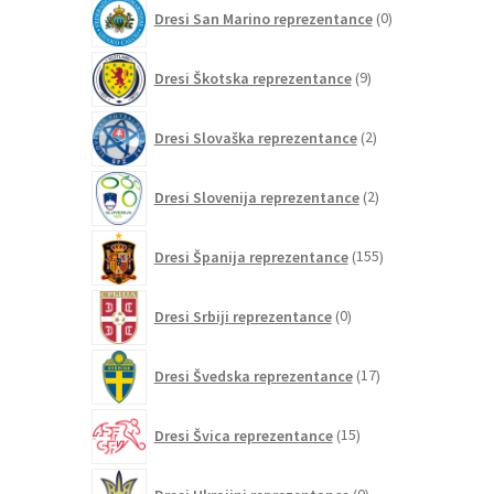
0
Dresi San Marino reprezentance
0
izdelkov
9
Dresi Škotska reprezentance
9
izdelkov
2
Dresi Slovaška reprezentance
2
izdelka
2
Dresi Slovenija reprezentance
2
izdelka
155
Dresi Španija reprezentance
155
izdelkov
0
Dresi Srbiji reprezentance
0
izdelkov
17
Dresi Švedska reprezentance
17
izdelkov
15
Dresi Švica reprezentance
15
izdelkov
0