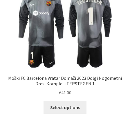
lahko
izberete
na
strani
izdelka
Moški FC Barcelona Vratar Domači 2023 Dolgi Nogometni
Dresi Kompleti TERSTEGEN 1
€
41.00
Ta
Select options
izdelek
ima
več