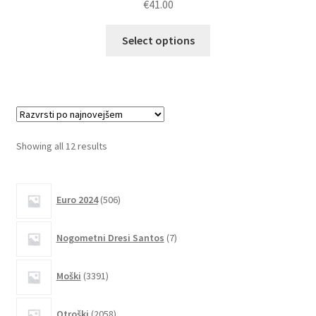
€
41.00
Ta
Select options
izdelek
ima
več
različic.
Možnosti
lahko
Sorted
Showing all 12 results
izberete
by
na
latest
506
strani
Euro 2024
506
izdelkov
izdelka
7
Nogometni Dresi Santos
7
izdelkov
3391
Moški
3391
izdelkov
2058
Otroški
2058