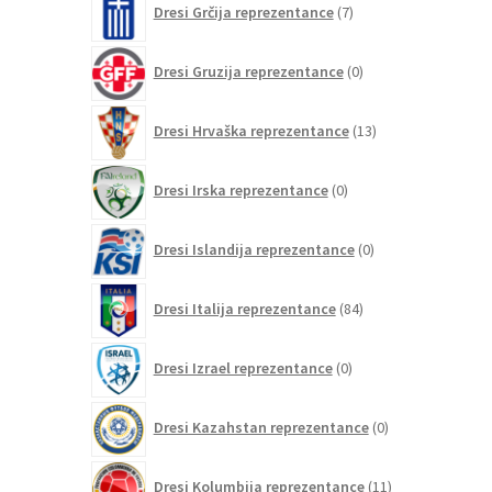
Dresi Grčija reprezentance
7
izdelkov
0
Dresi Gruzija reprezentance
0
izdelkov
13
Dresi Hrvaška reprezentance
13
izdelkov
0
Dresi Irska reprezentance
0
izdelkov
0
Dresi Islandija reprezentance
0
izdelkov
84
Dresi Italija reprezentance
84
izdelkov
0
Dresi Izrael reprezentance
0
izdelkov
0
Dresi Kazahstan reprezentance
0
izdelkov
11
Dresi Kolumbija reprezentance
11