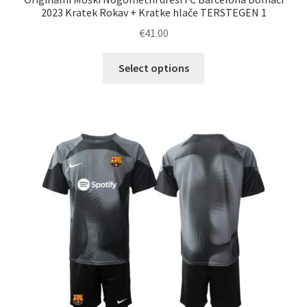
2023 Kratek Rokav + Kratke hlače TERSTEGEN 1
€
41.00
Ta
Select options
izdelek
ima
več
različic.
Možnosti
lahko
izberete
na
strani
izdelka