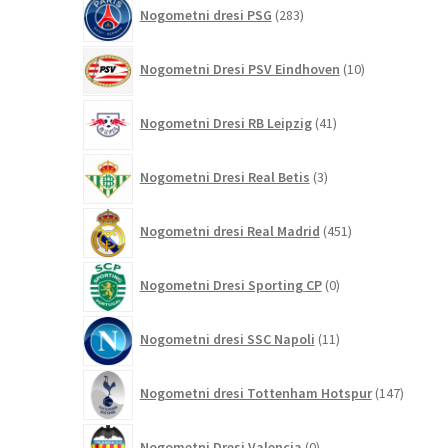
283
Nogometni dresi PSG
283
izdelkov
10
Nogometni Dresi PSV Eindhoven
10
izdelkov
41
Nogometni Dresi RB Leipzig
41
izdelkov
3
Nogometni Dresi Real Betis
3
izdelki
451
Nogometni dresi Real Madrid
451
izdelkov
0
Nogometni Dresi Sporting CP
0
izdelkov
11
Nogometni dresi SSC Napoli
11
izdelkov
147
Nogometni dresi Tottenham Hotspur
147
izdelko
0
Nogometni Dresi Valencia
0