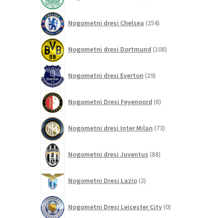
izdelek
254
Nogometni dresi Chelsea
254
izdelkov
108
Nogometni dresi Dortmund
108
izdelkov
29
Nogometni dresi Everton
29
izdelkov
8
Nogometni Dresi Feyenoord
8
izdelkov
73
Nogometni dresi Inter Milan
73
izdelkov
88
Nogometni dresi Juventus
88
izdelkov
2
Nogometni Dresi Lazio
2
izdelka
0
Nogometni Dresi Leicester City
0
izdelkov