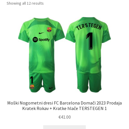
Sorted
Showing all 12 results
by
latest
Moški Nogometni dresi FC Barcelona Domači 2023 Prodaja
Kratek Rokav + Kratke hlače TERSTEGEN 1
€
41.00
Ta