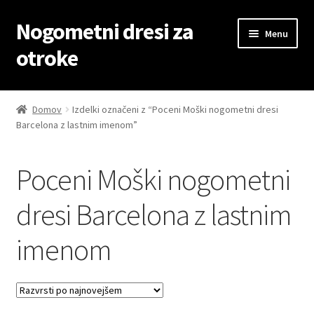
Nogometni dresi za
Skip
Skip
Menu
to
to
otroke
navigation
content
Domov
Domov
Izdelki označeni z “Poceni Moški nogometni dresi
Barcelona z lastnim imenom”
Blog
Kontaktiraj nas
Poceni Moški nogometni
Košarica
dresi Barcelona z lastnim
imenom
Moj račun
Trgovina
Zaključek nakupa