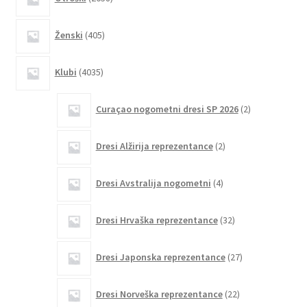
izdelkov
405
Ženski
405
izdelkov
4035
Klubi
4035
izdelkov
2
Curaçao nogometni dresi SP 2026
2
izdelka
2
Dresi Alžirija reprezentance
2
izdelka
4
Dresi Avstralija nogometni
4
izdelki
32
Dresi Hrvaška reprezentance
32
izdelkov
27
Dresi Japonska reprezentance
27
izdelkov
22
Dresi Norveška reprezentance
22
izdelkov