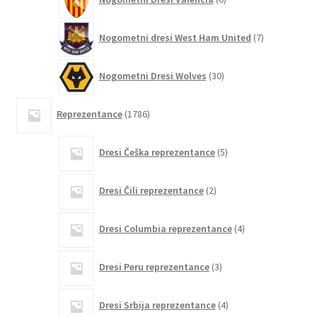
izdelkov
7
Nogometni dresi West Ham United
7
izdelkov
30
Nogometni Dresi Wolves
30
izdelkov
1786
Reprezentance
1786
izdelkov
5
Dresi Češka reprezentance
5
izdelkov
2
Dresi Čili reprezentance
2
izdelka
4
Dresi Columbia reprezentance
4
izdelki
3
Dresi Peru reprezentance
3
izdelki
4
Dresi Srbija reprezentance
4
izdelki