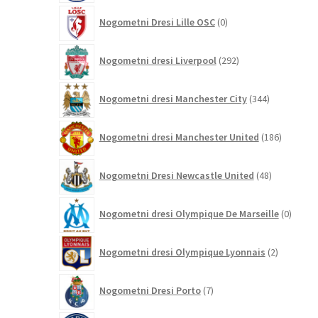
0
Nogometni Dresi Lille OSC
0
izdelkov
292
Nogometni dresi Liverpool
292
izdelkov
344
Nogometni dresi Manchester City
344
izdelkov
186
Nogometni dresi Manchester United
186
izdelkov
48
Nogometni Dresi Newcastle United
48
izdelkov
0
Nogometni dresi Olympique De Marseille
0
izdelk
2
Nogometni dresi Olympique Lyonnais
2
izdelka
7
Nogometni Dresi Porto
7
izdelkov