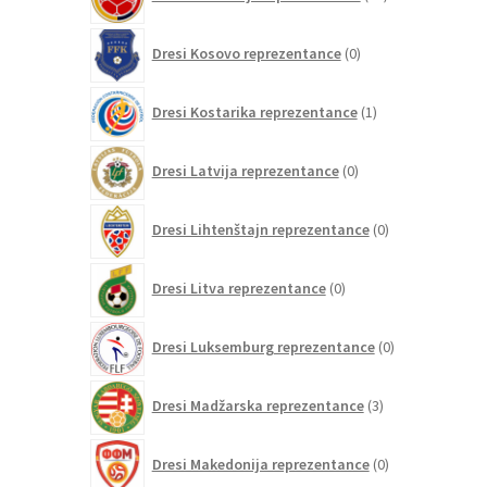
izdelkov
0
Dresi Kosovo reprezentance
0
izdelkov
1
Dresi Kostarika reprezentance
1
izdelek
0
Dresi Latvija reprezentance
0
izdelkov
0
Dresi Lihtenštajn reprezentance
0
izdelkov
0
Dresi Litva reprezentance
0
izdelkov
0
Dresi Luksemburg reprezentance
0
izdelkov
3
Dresi Madžarska reprezentance
3
izdelki
0
Dresi Makedonija reprezentance
0
izdelkov