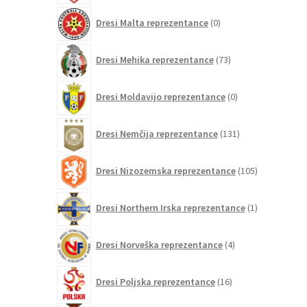
0
Dresi Malta reprezentance
0
izdelkov
73
Dresi Mehika reprezentance
73
izdelkov
0
Dresi Moldavijo reprezentance
0
izdelkov
131
Dresi Nemčija reprezentance
131
izdelkov
105
Dresi Nizozemska reprezentance
105
izdelkov
1
Dresi Northern Irska reprezentance
1
izdelek
4
Dresi Norveška reprezentance
4
izdelki
16
Dresi Poljska reprezentance
16
izdelkov