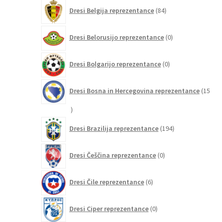
84
Dresi Belgija reprezentance
84
izdelkov
0
Dresi Belorusijo reprezentance
0
izdelkov
0
Dresi Bolgarijo reprezentance
0
izdelkov
Dresi Bosna in Hercegovina reprezentance
15
15
izdelkov
194
Dresi Brazilija reprezentance
194
izdelkov
0
Dresi Češčina reprezentance
0
izdelkov
6
Dresi Čile reprezentance
6
izdelkov
0
Dresi Ciper reprezentance
0
izdelkov