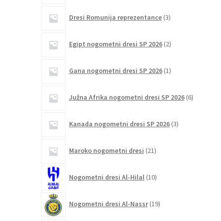
3
Dresi Romunija reprezentance
3
izdelki
2
Egipt nogometni dresi SP 2026
2
izdelka
1
Gana nogometni dresi SP 2026
1
izdelek
6
Južna Afrika nogometni dresi SP 2026
6
izdelkov
3
Kanada nogometni dresi SP 2026
3
izdelki
21
Maroko nogometni dresi
21
izdelkov
10
Nogometni dresi Al-Hilal
10
izdelkov
19
Nogometni dresi Al-Nassr
19
izdelkov