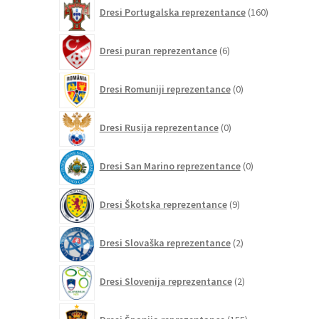
160
Dresi Portugalska reprezentance
160
izdelkov
6
Dresi puran reprezentance
6
izdelkov
0
Dresi Romuniji reprezentance
0
izdelkov
0
Dresi Rusija reprezentance
0
izdelkov
0
Dresi San Marino reprezentance
0
izdelkov
9
Dresi Škotska reprezentance
9
izdelkov
2
Dresi Slovaška reprezentance
2
izdelka
2
Dresi Slovenija reprezentance
2
izdelka
155