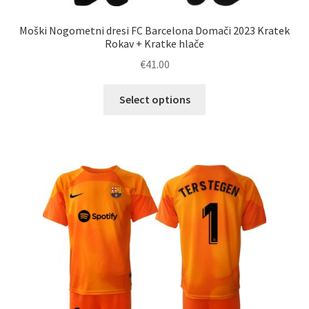
Moški Nogometni dresi FC Barcelona Domači 2023 Kratek
Rokav + Kratke hlače
€
41.00
Ta
Select options
izdelek
ima
več
različic.
Možnosti
lahko
izberete
na
strani
izdelka