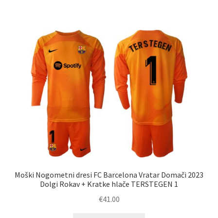
ima
več
različic.
Možnosti
lahko
izberete
na
strani
izdelka
Moški Nogometni dresi FC Barcelona Vratar Domači 2023
Dolgi Rokav + Kratke hlače TERSTEGEN 1
€
41.00