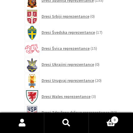
Dresi Španija reprezentance
155
izdelkov
0
Dresi Srbiji reprezentance
0
izdelkov
17
Dresi Švedska reprezentance
17
izdelkov
15
Dresi Švica reprezentance
15
izdelkov
0
Dresi Ukrajini reprezentance
0
izdelkov
20
Dresi Urugvaj reprezentance
20
izdelkov
3
Dresi Wales reprezentance
3
izdelki
82
Dresi Združene države reprezentance
82
izdelkov
0
Išči:
Iskanje