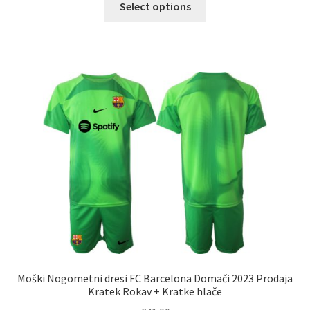
Select options
izdelek
ima
več
različic.
Možnosti
lahko
izberete
na
strani
izdelka
Moški Nogometni dresi FC Barcelona Domači 2023 Prodaja
Kratek Rokav + Kratke hlače