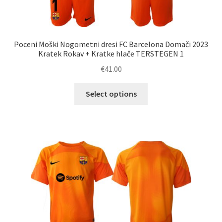
Poceni Moški Nogometni dresi FC Barcelona Domači 2023
Kratek Rokav + Kratke hlače TERSTEGEN 1
€
41.00
Ta
Select options
izdelek
ima
več
različic.
Možnosti
lahko
izberete
na
strani
izdelka