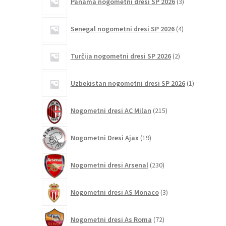
Panama nogometni dresi SP 2026
3
izdelki
4
Senegal nogometni dresi SP 2026
4
izdelki
2
Turčija nogometni dresi SP 2026
2
izdelka
1
Uzbekistan nogometni dresi SP 2026
1
izdelek
215
Nogometni dresi AC Milan
215
izdelkov
19
Nogometni Dresi Ajax
19
izdelkov
230
Nogometni dresi Arsenal
230
izdelkov
3
Nogometni dresi AS Monaco
3
izdelki
72
Nogometni dresi As Roma
72
izdelkov