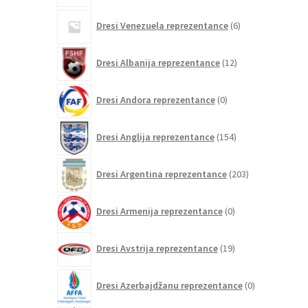
6
Dresi Venezuela reprezentance
6
izdelkov
12
Dresi Albanija reprezentance
12
izdelkov
0
Dresi Andora reprezentance
0
izdelkov
154
Dresi Anglija reprezentance
154
izdelkov
203
Dresi Argentina reprezentance
203
izdelki
0
Dresi Armenija reprezentance
0
izdelkov
19
Dresi Avstrija reprezentance
19
izdelkov
0
Dresi Azerbajdžanu reprezentance
0
izdelkov