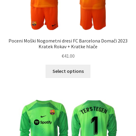
Poceni Moški Nogometni dresi FC Barcelona Domači 2023
Kratek Rokav + Kratke hlače
€
41.00
Ta
Select options
izdelek
ima
več
različic.
Možnosti
lahko
izberete
na