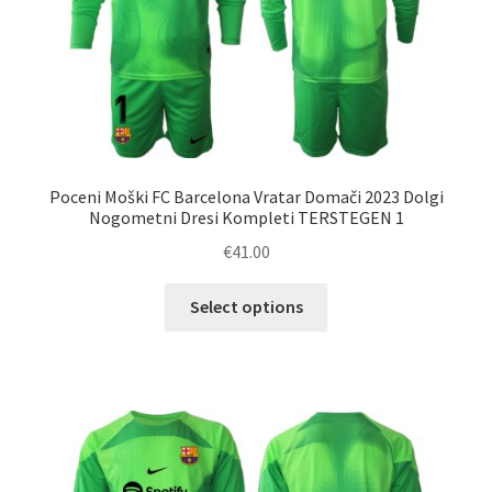
strani
izdelka
Poceni Moški FC Barcelona Vratar Domači 2023 Dolgi
Nogometni Dresi Kompleti TERSTEGEN 1
€
41.00
Ta
Select options
izdelek
ima
več
različic.
Možnosti
lahko
izberete