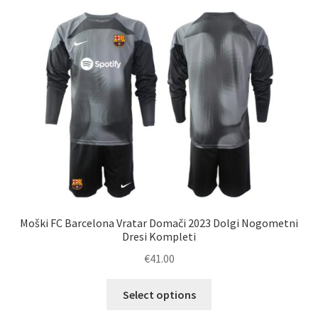
različic.
Možnosti
lahko
izberete
na
strani
izdelka
Moški FC Barcelona Vratar Domači 2023 Dolgi Nogometni
Dresi Kompleti
€
41.00
Ta
Select options
izdelek