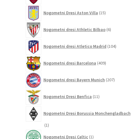
15
Nogometni Dresi Aston Villa
15
izdelkov
6
Nogometni dresi Athletic Bilbao
6
izdelkov
104
Nogometni dresi Atletico Madrid
104
izdelki
409
Nogometni dresi Barcelona
409
izdelkov
207
Nogometni dresi Bayern Munich
207
izdelkov
11
Nogometni Dresi Benfica
11
izdelkov
Nogometni Dresi Borussia Monchengladbach
1
1
izdelek
1
Nogometni Dresi Celtic
1