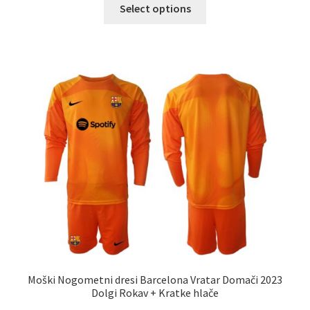
Ta
Select options
izdelek
ima
več
različic.
Možnosti
lahko
izberete
na
strani
izdelka
Moški Nogometni dresi Barcelona Vratar Domači 2023
Dolgi Rokav + Kratke hlače