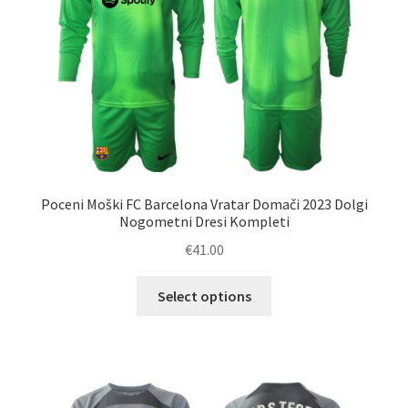
na
strani
izdelka
Poceni Moški FC Barcelona Vratar Domači 2023 Dolgi
Nogometni Dresi Kompleti
€
41.00
Ta
Select options
izdelek
ima
več
različic.
Možnosti