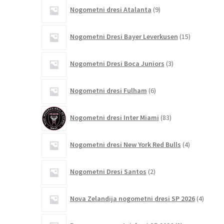
9
Nogometni dresi Atalanta
9
izdelkov
15
Nogometni Dresi Bayer Leverkusen
15
izdelkov
3
Nogometni Dresi Boca Juniors
3
izdelki
6
Nogometni dresi Fulham
6
izdelkov
83
Nogometni dresi Inter Miami
83
izdelkov
4
Nogometni dresi New York Red Bulls
4
izdelki
2
Nogometni Dresi Santos
2
izdelka
4
Nova Zelandija nogometni dresi SP 2026
4
izdelki
3