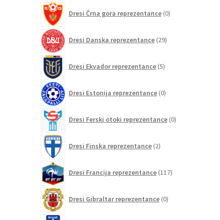
0
Dresi Črna gora reprezentance
0
izdelkov
29
Dresi Danska reprezentance
29
izdelkov
5
Dresi Ekvador reprezentance
5
izdelkov
0
Dresi Estonija reprezentance
0
izdelkov
0
Dresi Ferski otoki reprezentance
0
izdelkov
2
Dresi Finska reprezentance
2
izdelka
117
Dresi Francija reprezentance
117
izdelkov
0
Dresi Gibraltar reprezentance
0
izdelkov
7