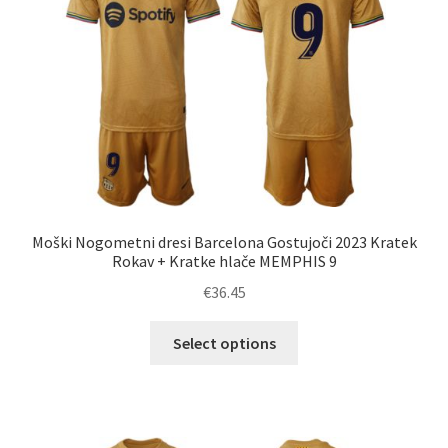
izberete
na
strani
izdelka
Moški Nogometni dresi Barcelona Gostujoči 2023 Kratek
Rokav + Kratke hlače MEMPHIS 9
€
36.45
Ta
Select options
izdelek
ima
več
različic.