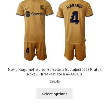
Moški Nogometni dresi Barcelona Gostujoči 2023 Kratek
Rokav + Kratke hlače R.ARAUJO 4
€
36.45
Ta
Select options
izdelek
ima