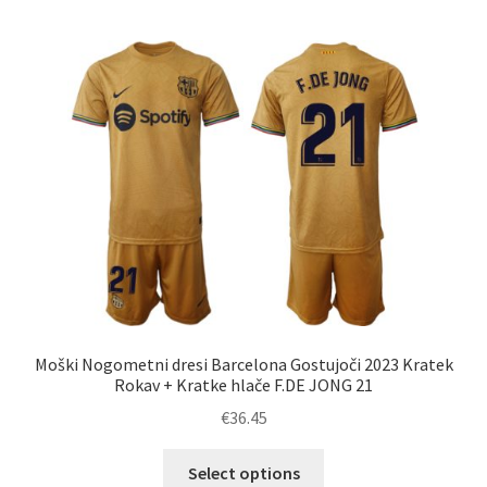
več
različic.
Možnosti
lahko
izberete
na
strani
izdelka
Moški Nogometni dresi Barcelona Gostujoči 2023 Kratek
Rokav + Kratke hlače F.DE JONG 21
€
36.45
Ta
Select options