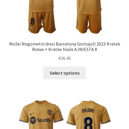
Moški Nogometni dresi Barcelona Gostujoči 2023 Kratek
Rokav + Kratke hlače A.INIESTA 8
€
36.45
Ta
Select options
izdelek
ima
več
različic.
Možnosti
lahko
izberete
na