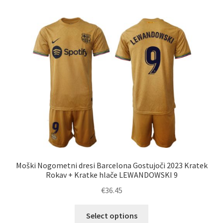
več
različic.
Možnosti
lahko
izberete
na
strani
izdelka
Moški Nogometni dresi Barcelona Gostujoči 2023 Kratek
Rokav + Kratke hlače LEWANDOWSKI 9
€
36.45
Ta
Select options
izdelek