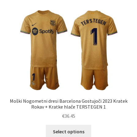
več
različic.
Možnosti
lahko
izberete
na
strani
izdelka
Moški Nogometni dresi Barcelona Gostujoči 2023 Kratek
Rokav + Kratke hlače TERSTEGEN 1
€
36.45
Ta
Select options
izdelek