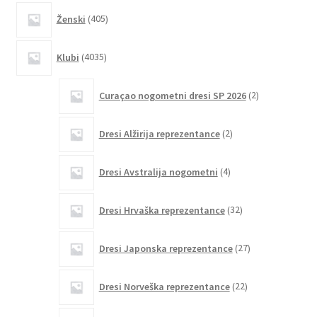
405
Ženski
405
izdelkov
4035
Klubi
4035
izdelkov
2
Curaçao nogometni dresi SP 2026
2
izdelka
2
Dresi Alžirija reprezentance
2
izdelka
4
Dresi Avstralija nogometni
4
izdelki
32
Dresi Hrvaška reprezentance
32
izdelkov
27
Dresi Japonska reprezentance
27
izdelkov
22
Dresi Norveška reprezentance
22
izdelkov
3