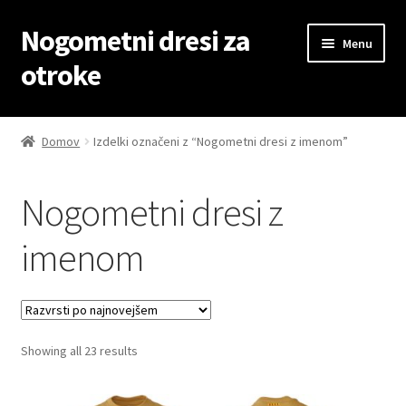
Nogometni dresi za
Skip
Skip
Menu
to
to
otroke
navigation
content
Domov
Domov
Izdelki označeni z “Nogometni dresi z imenom”
Blog
Nogometni dresi z
Kontaktiraj nas
imenom
Košarica
Moj račun
Sorted
Showing all 23 results
Trgovina
by
latest
Zaključek nakupa