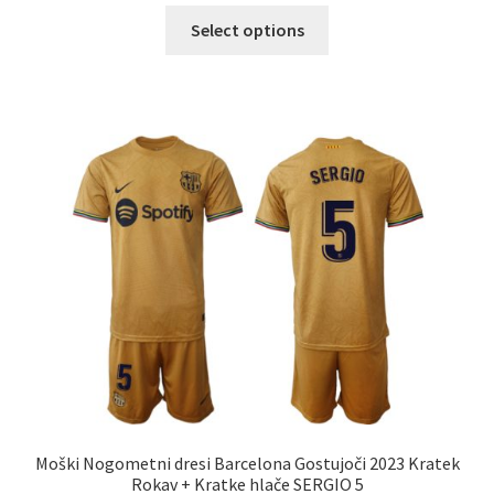
Ta
Select options
izdelek
ima
več
različic.
Možnosti
lahko
izberete
na
strani
izdelka
Moški Nogometni dresi Barcelona Gostujoči 2023 Kratek
Rokav + Kratke hlače SERGIO 5