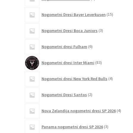
izdelkov
15
Nogometni Dresi Bayer Leverkusen
15
izdelkov
3
Nogometni Dresi Boca Juniors
3
izdelki
6
Nogometni dresi Fulham
6
izdelkov
83
Nogometni dresi Inter Miami
83
izdelkov
4
Nogometni dresi New York Red Bulls
4
izdelki
2
Nogometni Dresi Santos
2
izdelka
4
Nova Zelandija nogometni dresi SP 2026
4
izdelki
3
Panama nogometni dresi SP 2026
3
izdelki