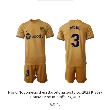
ima
več
različic.
Možnosti
lahko
izberete
na
strani
izdelka
Moški Nogometni dresi Barcelona Gostujoči 2023 Kratek
Rokav + Kratke hlače PIQUE 3
€
36.45