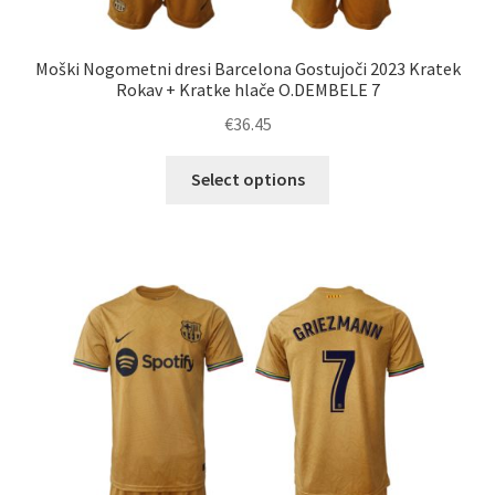
Moški Nogometni dresi Barcelona Gostujoči 2023 Kratek
Rokav + Kratke hlače O.DEMBELE 7
€
36.45
Ta
Select options
izdelek
ima
več
različic.
Možnosti
lahko
izberete
na
strani
izdelka