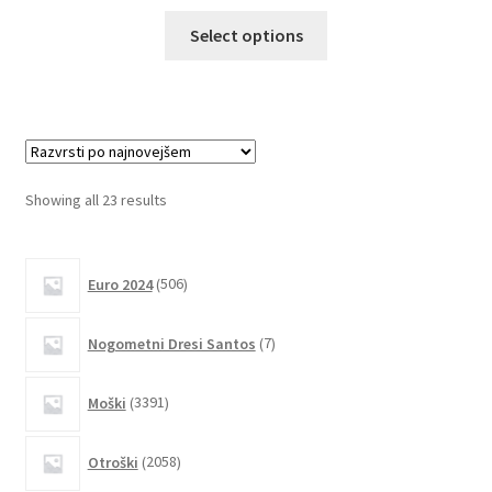
Ta
Select options
izdelek
ima
več
različic.
Možnosti
lahko
Sorted
Showing all 23 results
izberete
by
na
latest
506
strani
Euro 2024
506
izdelkov
izdelka
7
Nogometni Dresi Santos
7
izdelkov
3391
Moški
3391
izdelkov
2058
Otroški
2058
izdelkov