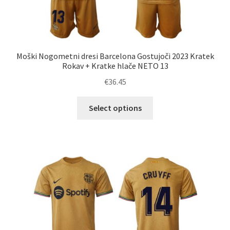
Moški Nogometni dresi Barcelona Gostujoči 2023 Kratek
Rokav + Kratke hlače NETO 13
€
36.45
Ta
Select options
izdelek
ima
več
različic.
Možnosti
lahko
izberete
na
strani