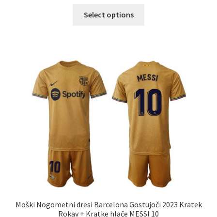
Ta
Select options
izdelek
ima
več
različic.
Možnosti
lahko
izberete
na
strani
izdelka
Moški Nogometni dresi Barcelona Gostujoči 2023 Kratek
Rokav + Kratke hlače MESSI 10