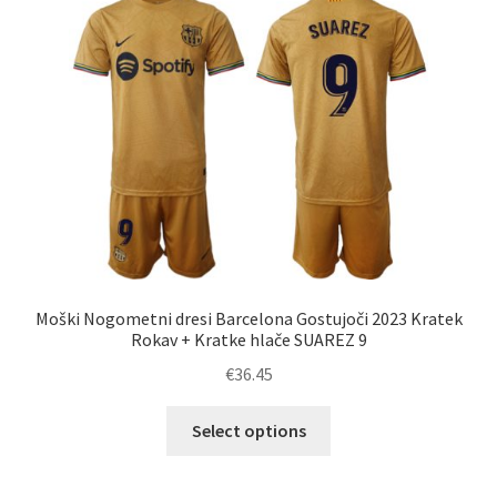
Možnosti
lahko
izberete
na
strani
izdelka
Moški Nogometni dresi Barcelona Gostujoči 2023 Kratek
Rokav + Kratke hlače SUAREZ 9
€
36.45
Ta
Select options
izdelek
ima