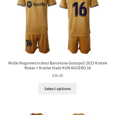
izberete
na
strani
izdelka
Moški Nogometni dresi Barcelona Gostujoči 2023 Kratek
Rokav + Kratke hlače KUN AGÜERO 16
€
36.45
Ta
Select options
izdelek
ima
več
različic.