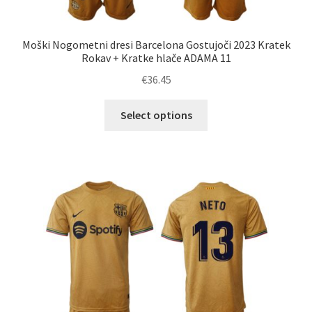
Moški Nogometni dresi Barcelona Gostujoči 2023 Kratek
Rokav + Kratke hlače ADAMA 11
€
36.45
Ta
Select options
izdelek
ima
več
različic.
Možnosti
lahko
izberete
na
strani
izdelka