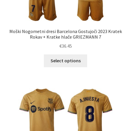
Moški Nogometni dresi Barcelona Gostujoči 2023 Kratek
Rokav + Kratke hlače GRIEZMANN 7
€
36.45
Ta
Select options
izdelek
ima
več
različic.
Možnosti
lahko
izberete
na
strani
izdelka