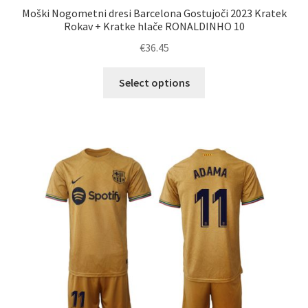
Moški Nogometni dresi Barcelona Gostujoči 2023 Kratek
Rokav + Kratke hlače RONALDINHO 10
€
36.45
Ta
Select options
izdelek
ima
več
različic.
Možnosti
lahko
izberete
na
strani
izdelka