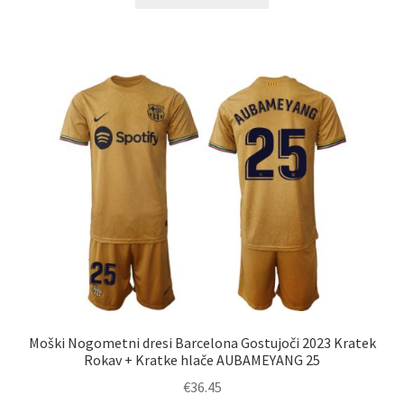
izdelek
ima
več
različic.
Možnosti
lahko
izberete
na
strani
izdelka
Moški Nogometni dresi Barcelona Gostujoči 2023 Kratek
Rokav + Kratke hlače AUBAMEYANG 25
€
36.45