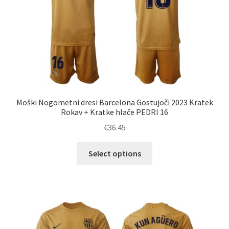
strani
izdelka
Moški Nogometni dresi Barcelona Gostujoči 2023 Kratek
Rokav + Kratke hlače PEDRI 16
€
36.45
Ta
Select options
izdelek
ima
več
različic.
Možnosti
lahko