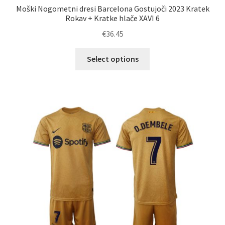
Moški Nogometni dresi Barcelona Gostujoči 2023 Kratek
Rokav + Kratke hlače XAVI 6
€
36.45
Ta
Select options
izdelek
ima
več
različic.
Možnosti
lahko
izberete
na
strani
izdelka