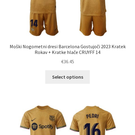
izdelka
Moški Nogometni dresi Barcelona Gostujoči 2023 Kratek
Rokav + Kratke hlače CRUYFF 14
€
36.45
Ta
Select options
izdelek
ima
več
različic.
Možnosti
lahko
izberete
na