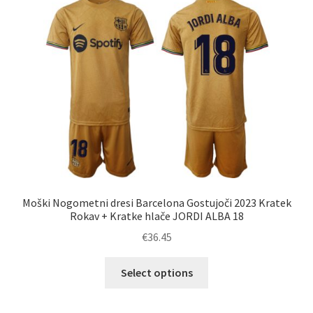
Možnosti
lahko
izberete
na
strani
izdelka
Moški Nogometni dresi Barcelona Gostujoči 2023 Kratek
Rokav + Kratke hlače JORDI ALBA 18
€
36.45
Ta
Select options
izdelek
ima