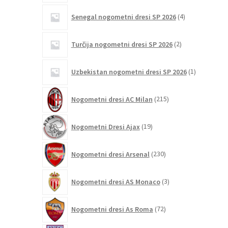
4
Senegal nogometni dresi SP 2026
4
izdelki
2
Turčija nogometni dresi SP 2026
2
izdelka
1
Uzbekistan nogometni dresi SP 2026
1
izdelek
215
Nogometni dresi AC Milan
215
izdelkov
19
Nogometni Dresi Ajax
19
izdelkov
230
Nogometni dresi Arsenal
230
izdelkov
3
Nogometni dresi AS Monaco
3
izdelki
72
Nogometni dresi As Roma
72
izdelkov