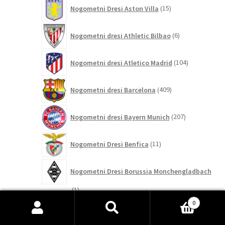
15
Nogometni Dresi Aston Villa
15
izdelkov
6
Nogometni dresi Athletic Bilbao
6
izdelkov
104
Nogometni dresi Atletico Madrid
104
izdelki
409
Nogometni dresi Barcelona
409
izdelkov
207
Nogometni dresi Bayern Munich
207
izdelkov
11
Nogometni Dresi Benfica
11
izdelkov
Nogometni Dresi Borussia Monchengladbach
1
1
izdelek
1
0
Nogometni Dresi Celtic
1
izdelek
Išči:
Iskanje