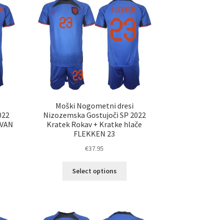
nosti
Možnosti
ko
lahko
erete
izberete
na
ani
strani
elka
izdelka
Moški Nogometni dresi
022
Nizozemska Gostujoči SP 2022
 VAN
Kratek Rokav + Kratke hlače
FLEKKEN 23
€
37.95
Ta
Select options
elek
izdelek
a
ima
č
več
ičic.
različic.