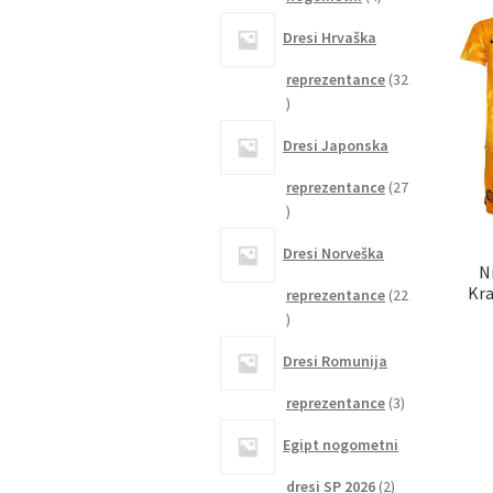
izdelki
Dresi Hrvaška
reprezentance
32
32
izdelkov
Dresi Japonska
reprezentance
27
27
izdelkov
Dresi Norveška
N
Kra
reprezentance
22
22
izdelkov
Dresi Romunija
3
reprezentance
3
izdelki
Egipt nogometni
2
dresi SP 2026
2