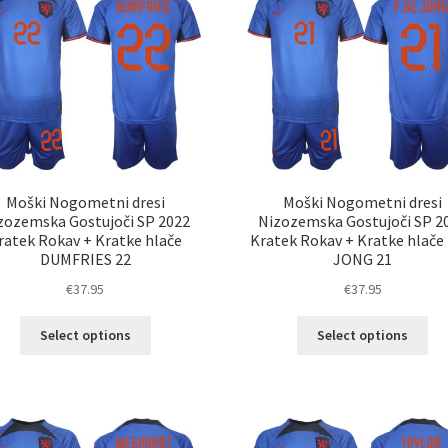
Mož
lahko
lah
izberete
izb
na
na
strani
str
izdelka
izd
Moški Nogometni dresi
Moški Nogometni dresi
zozemska Gostujoči SP 2022
Nizozemska Gostujoči SP 2
ratek Rokav + Kratke hlače
Kratek Rokav + Kratke hlače 
DUMFRIES 22
JONG 21
€
37.95
€
37.95
Ta
Ta
Select options
Select options
izdelek
izd
ima
im
več
ve
različic.
razl
Možnosti
Mož