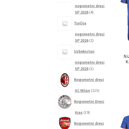
nogometni dresi
4
SP 2026
4
izdelki
Turčija
nogometni dresi
2
SP 2026
2
izdelka
Uzbekistan
Ni
K
nogometni dresi
1
SP 2026
1
izdelek
Nogometni dresi
215
AC Milan
215
izdelkov
Nogometni Dresi
19
Ajax
19
izdelkov
Nogometni dresi