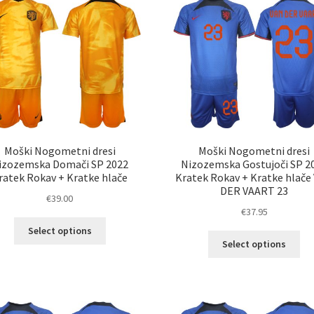
Možnosti
Mož
lahko
lah
izberete
izb
na
na
strani
str
izdelka
izd
Moški Nogometni dresi
Moški Nogometni dresi
izozemska Domači SP 2022
Nizozemska Gostujoči SP 2
ratek Rokav + Kratke hlače
Kratek Rokav + Kratke hlače
DER VAART 23
€
39.00
€
37.95
Ta
Select options
Ta
izdelek
Select options
izd
ima
im
več
ve
različic.
razl
Možnosti