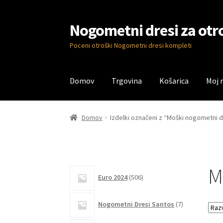
Nogometni dresi za otr
Skip
Skip
to
to
Poceni otroški Nogometni dresi kompleti
navigation
content
Domov
Trgovina
Košarica
Moj 
Domov
Blog
Kontaktiraj nas
Košarica
Moj ra
Domov
Izdelki označeni z “Moški nogometni 
M
506
Euro 2024
506
izdelkov
7
Nogometni Dresi Santos
7
izdelkov