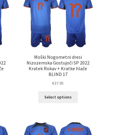
ko
lahko
erete
izberete
na
ani
strani
elka
izdelka
Moški Nogometni dresi
022
Nizozemska Gostujoči SP 2022
če
Kratek Rokav + Kratke hlače
BLIND 17
€
37.95
Ta
Select options
elek
izdelek
a
ima
č
več
ičic.
različic.
nosti
Možnosti
ko
lahko