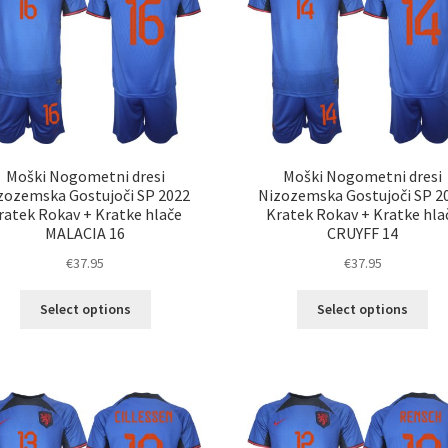
izberete
izb
na
na
strani
str
izdelka
izd
Moški Nogometni dresi
Moški Nogometni dresi
zozemska Gostujoči SP 2022
Nizozemska Gostujoči SP 2
ratek Rokav + Kratke hlače
Kratek Rokav + Kratke hla
MALACIA 16
CRUYFF 14
€
37.95
€
37.95
Ta
Ta
Select options
Select options
izdelek
izd
ima
im
več
ve
različic.
razl
Možnosti
Mož
lahko
lah