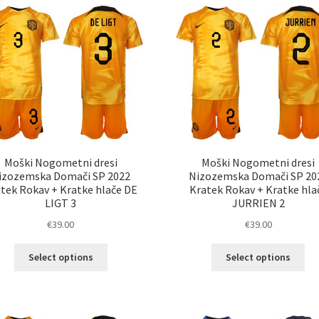
različic.
razl
Možnosti
Mož
lahko
lah
izberete
izb
na
na
strani
str
izdelka
izd
Moški Nogometni dresi
Moški Nogometni dresi
izozemska Domači SP 2022
Nizozemska Domači SP 20
tek Rokav + Kratke hlače DE
Kratek Rokav + Kratke hla
LIGT 3
JURRIEN 2
€
39.00
€
39.00
Ta
Ta
Select options
Select options
izdelek
izd
ima
im
več
ve
različic.
razl