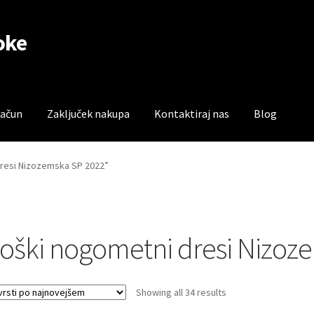
oke
račun
Zaključek nakupa
Kontaktiraj nas
Blog
čun
Trgovina
Zaključek nakupa
dresi Nizozemska SP 2022”
oški nogometni dresi Nizoz
Sorted
Showing all 34 results
by