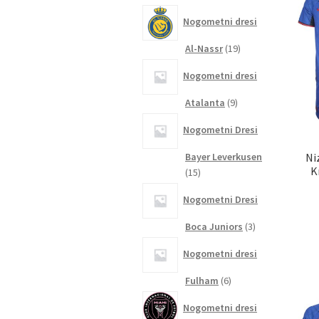
izdelkov
Nogometni dresi
19
Al-Nassr
19
izdelkov
Nogometni dresi
9
Atalanta
9
izdelkov
Nogometni Dresi
Bayer Leverkusen
Ni
K
15
15
izdelkov
Nogometni Dresi
3
Boca Juniors
3
izdelki
Nogometni dresi
6
Fulham
6
izdelkov
Nogometni dresi