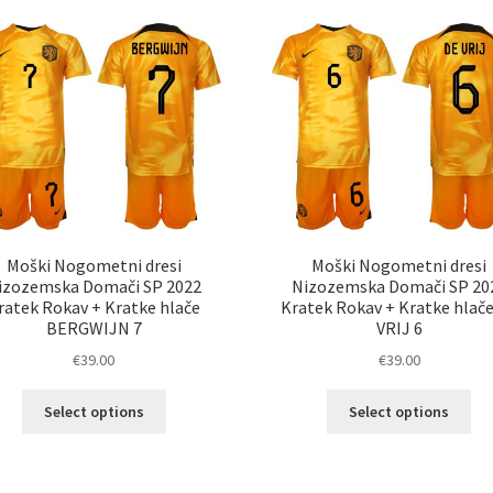
latest
Moški Nogometni dresi
Moški Nogometni dresi
izozemska Domači SP 2022
Nizozemska Domači SP 20
ratek Rokav + Kratke hlače
Kratek Rokav + Kratke hlač
BERGWIJN 7
VRIJ 6
€
39.00
€
39.00
Ta
Ta
Select options
Select options
izdelek
izd
ima
im
več
ve