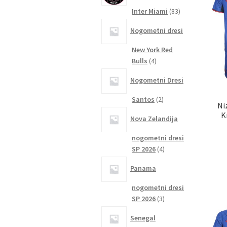
83
Inter Miami
83
izdelkov
Nogometni dresi
New York Red
4
Bulls
4
izdelki
Nogometni Dresi
2
Santos
2
Ni
izdelka
K
Nova Zelandija
nogometni dresi
4
SP 2026
4
izdelki
Panama
nogometni dresi
3
SP 2026
3
izdelki
Senegal