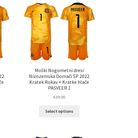
ičic.
različic.
nosti
Možnosti
ko
lahko
erete
izberete
na
ani
strani
elka
izdelka
Moški Nogometni dresi
22
Nizozemska Domači SP 2022
če
Kratek Rokav + Kratke hlače
PASVEER 1
€
39.00
Ta
Select options
elek
izdelek
a
ima
č
več
ičic.
različic.