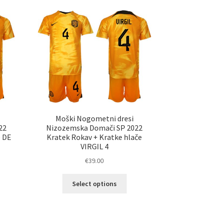
Moški Nogometni dresi
22
Nizozemska Domači SP 2022
e DE
Kratek Rokav + Kratke hlače
VIRGIL 4
€
39.00
Ta
Select options
elek
izdelek
a
ima
č
več