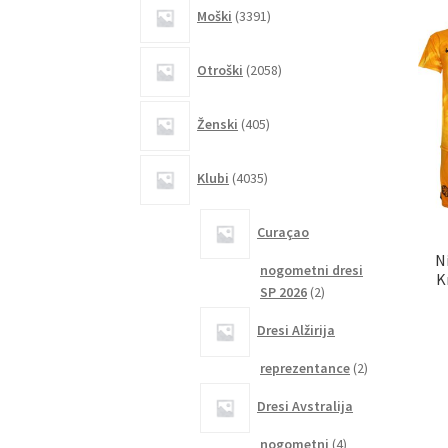
3391
Moški
3391
izdelkov
2058
Otroški
2058
izdelkov
405
Ženski
405
izdelkov
4035
Klubi
4035
izdelkov
Curaçao
N
nogometni dresi
K
2
SP 2026
2
izdelka
Dresi Alžirija
2
reprezentance
2
izdelka
Dresi Avstralija
4
nogometni
4