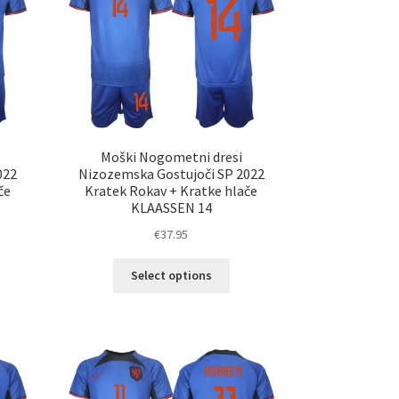
erete
izberete
na
ani
strani
elka
izdelka
Moški Nogometni dresi
022
Nizozemska Gostujoči SP 2022
če
Kratek Rokav + Kratke hlače
KLAASSEN 14
€
37.95
Ta
Select options
elek
izdelek
a
ima
č
več
ičic.
različic.
nosti
Možnosti
ko
lahko