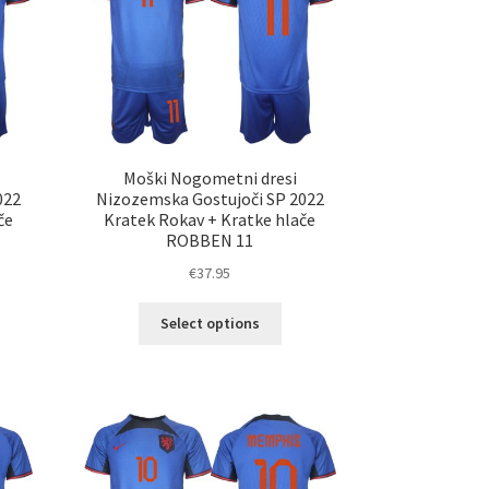
erete
izberete
na
ani
strani
elka
izdelka
Moški Nogometni dresi
022
Nizozemska Gostujoči SP 2022
če
Kratek Rokav + Kratke hlače
ROBBEN 11
€
37.95
Ta
Select options
elek
izdelek
a
ima
č
več
ičic.
različic.
nosti
Možnosti
ko
lahko
erete
izberete