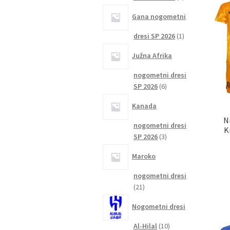
izdelka
Gana nogometni
1
dresi SP 2026
1
izdelek
Južna Afrika
nogometni dresi
6
SP 2026
6
izdelkov
Kanada
N
nogometni dresi
K
3
SP 2026
3
izdelki
Maroko
nogometni dresi
21
21
izdelkov
Nogometni dresi
10
Al-Hilal
10