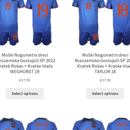
lahko
lah
izberete
izb
na
na
strani
str
izdelka
izd
Moški Nogometni dresi
Moški Nogometni dresi
zozemska Gostujoči SP 2022
Nizozemska Gostujoči SP 2
ratek Rokav + Kratke hlače
Kratek Rokav + Kratke hla
WEGHORST 19
TAYLOR 18
€
37.95
€
37.95
Ta
Ta
Select options
Select options
izdelek
izd
ima
im
več
ve
različic.
razl
Možnosti
Mož
lahko
lah