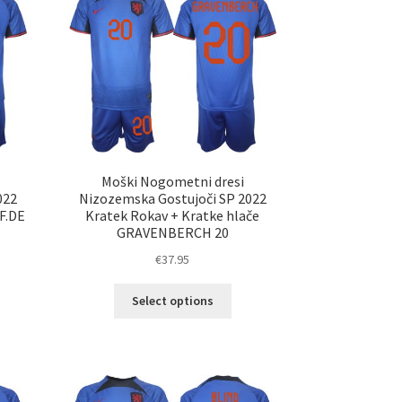
nosti
Možnosti
ko
lahko
erete
izberete
na
ani
strani
elka
izdelka
Moški Nogometni dresi
022
Nizozemska Gostujoči SP 2022
F.DE
Kratek Rokav + Kratke hlače
GRAVENBERCH 20
€
37.95
Ta
Select options
elek
izdelek
a
ima
č
več
ičic.
različic.
nosti
Možnosti