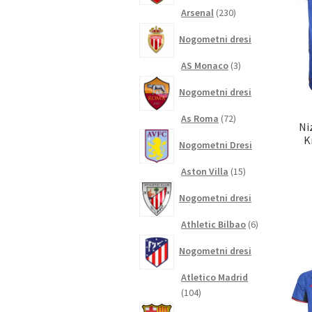
230
Arsenal
230
izdelkov
Nogometni dresi
3
AS Monaco
3
izdelki
Nogometni dresi
72
As Roma
72
Ni
izdelkov
K
Nogometni Dresi
15
Aston Villa
15
izdelkov
Nogometni dresi
6
Athletic Bilbao
6
izdelkov
Nogometni dresi
Atletico Madrid
104
104
izdelki