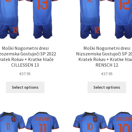
izberete
izb
na
na
strani
str
izdelka
izd
Moški Nogometni dresi
Moški Nogometni dresi
zozemska Gostujoči SP 2022
Nizozemska Gostujoči SP 2
ratek Rokav + Kratke hlače
Kratek Rokav + Kratke hla
CILLESSEN 13
RENSCH 12
€
37.95
€
37.95
Ta
Ta
Select options
Select options
izdelek
izd
ima
im
več
ve
različic.
razl
Možnosti
Mož
lahko
lah
izberete
izb